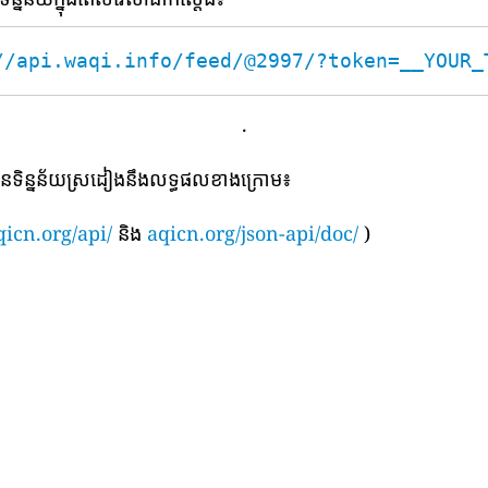
//api.waqi.info/feed/@2997/?token=__YOUR_
.
បានទិន្នន័យស្រដៀងនឹងលទ្ធផលខាងក្រោម៖
qicn.org/api/
និង
aqicn.org/json-api/doc/
)