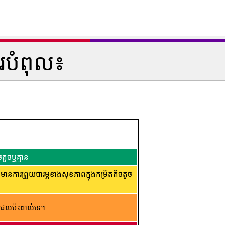
របំពុល៖
តួចឬគ្មាន
ារព្រួយបារម្ភខាងសុខភាពក្នុងកម្រិតតិចតួច
ផល​ប៉ះពាល់​ទេ។