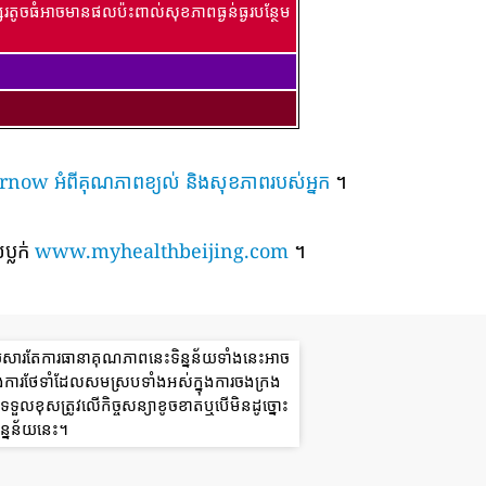
រតូចធំអាចមានផលប៉ះពាល់សុខភាពធ្ងន់ធ្ងរបន្ថែម
៍ airnow អំពីគុណភាពខ្យល់ និងសុខភាពរបស់អ្នក
។
ប្លក់
www.myhealthbeijing.com
។
យសារតែការធានាគុណភាពនេះទិន្នន័យទាំងនេះអាច
ងការថែទាំដែលសមស្របទាំងអស់ក្នុងការចងក្រង
ួលខុសត្រូវលើកិច្ចសន្យាខូចខាតឬបើមិនដូច្នោះ
ន្នន័យនេះ។