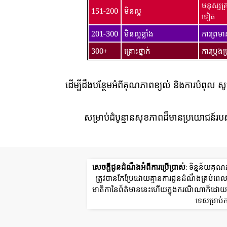
មនុស្សគ
151-200
មិនល្អ
ទៀត
201-300
មិនល្អខ្លាំង
ការព្រម
300+
គ្រោះថ្នាក់
ការប្រុង
ដើម្បីដឹងបន្ថែមអំពីគុណភាពខ្យល់ និងការបំពុល ស
សម្រាប់ដំបូន្មានសុខភាពដ៏មានប្រយោជន៍របស
សេចក្តីជូនដំណឹងអំពីការប្រើប្រាស់
: ទិន្នន័យគុ
ត្រូវបានកែប្រែដោយគ្មានការជូនដំណឹងគ្រប់
មាតិកានៃព័ត៌មាននេះហើយក្នុងករណីណាក៏ដោយក្រ
ទេសម្រាប់