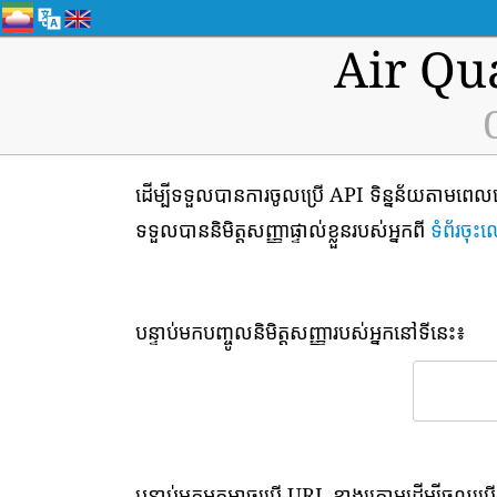
Air Qu
ដើម្បីទទួលបានការចូលប្រើ API ទិន្នន័យតាមពេលវេ
ទទួលបាននិមិត្តសញ្ញាផ្ទាល់ខ្លួនរបស់អ្នកពី
ទំព័រចុះឈ
បន្ទាប់មកបញ្ចូលនិមិត្តសញ្ញារបស់អ្នកនៅទីនេះ៖
បន្ទាប់មកអ្នកអាចប្រើ URL ខាងក្រោមដើម្បីចូលប្រើ