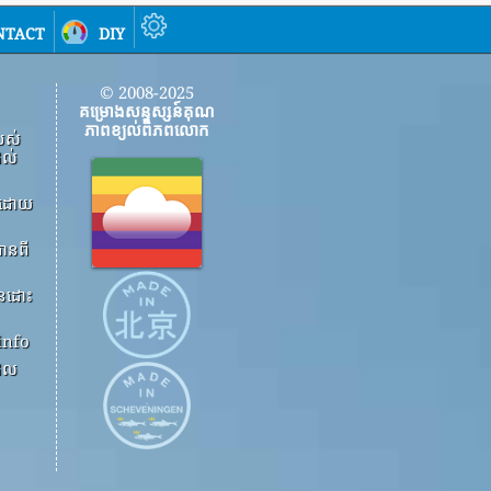
ntact
diy
© 2008-2025
គម្រោងសន្ទស្សន៍គុណ
ភាពខ្យល់ពិភពលោក
បស់
ដល់
ើងដោយ
ានពី
ួនដោះ
info
ដែល