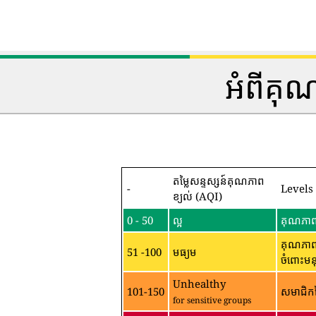
អំពីគុ
តម្លៃសន្ទស្សន៍គុណភាព
-
Levels
ខ្យល់ (AQI)
0 - 50
ល្អ
គុណភាពខ
គុណភាពខ
51 -100
មធ្យម
ចំពោះមន
Unhealthy
101-150
សមាជិកន
for sensitive groups