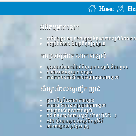
Home
He
អំពីគម្រោងនេះ។
ទាក់ទងក្រុមគម្រោងសន្ទស្សន៍គុណភាពខ្យល់ពិភពល
កញ្ចប់ព័ត៌មាន និងប្រព័ន្ធផ្សព្វផ្សាយ
ការស្រាវជ្រាវគុណភាពខ្យល់
មូលដ្ឋានចំណេះដឹងអំពីគុណភាពខ្យល់ និងអត្ថបទ
ការពិសោធន៍គុណភាពខ្យល់
ការវិភាគឧបករណ៍ចាប់សញ្ញាគុណភាពខ្យល់
សំណួរដែលសួរញឹកញាប់
ប្រភពទិន្នន័យគុណភាពខ្យល់
ការគណនាសន្ទស្សន៍គុណភាពខ្យល់
ការព្យាករណ៍គុណភាពខ្យល់
ផលិតផលគុណភាពខ្យល់ (ម៉ាស ម៉ូនីទ័រ...)
API (ចំណុចប្រទាក់កម្មវិធីកម្មវិធី)
វេទិកាទិន្នន័យប្រវត្តិសាស្ត្រ