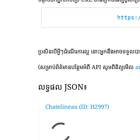
https:
ប្រសិនបើអ្វីៗដំណើរការល្អ នោះអ្នកនឹងអាចទទួល
(សម្រាប់ព័ត៌មានបន្ថែមអំពី API សូមពិនិត្យមើល
a
លទ្ធផល JSON៖
Chatelineau (ID: H2997)