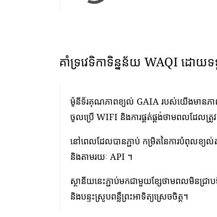
គាំទ្រវេទិកាទិន្នន័យ WAQI ដោយទ
ម៉ូនីទ័រគុណភាពខ្យល់ GAIA របស់យើងមានភាពងា
ចូលប្រើ WIFI និងការផ្គត់ផ្គង់ថាមពលដែលត្រូ
នៅពេលដែលបានភ្ជាប់ កម្រិតនៃការបំពុលខ្យល
និងតាមរយៈ API ។
ស្ថានីយនេះភ្ជាប់មកជាមួយខ្សែថាមពលមិនជ្រាបទ
និងបន្ទះស្រូបពន្លឺព្រះអាទិត្យស្រេចចិត្ត។