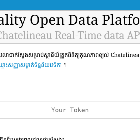
ality Open Data Platf
Chatelineau Real-Time data AP
លាជាក់ស្តែងសម្រាប់ស្ថានីយ៍ត្រួតពិនិត្យគុណភាពខ្យល់ Chatelineau
្មោះសញ្ញាសម្ងាត់ទិន្នន័យវេទិកា
។
ទិន្នន័យក្នុងពេលវេលាជាក់ស្តែង៖