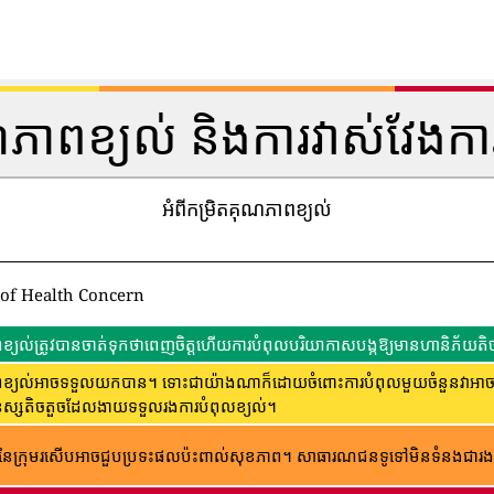
ណភាពខ្យល់ និងការវាស់វែងកា
អំពីកម្រិតគុណភាពខ្យល់
 of Health Concern
្យល់ត្រូវបានចាត់ទុកថាពេញចិត្តហើយការបំពុលបរិយាកាសបង្កឱ្យមានហានិភ័យតិច
្យល់អាចទទួលយកបាន។ ទោះជាយ៉ាងណាក៏ដោយចំពោះការបំពុលមួយចំនួនវាអាចមានក
ុស្សតិចតួចដែលងាយទទួលរងការបំពុលខ្យល់។
ៃក្រុមរសើបអាចជួបប្រទះផលប៉ះពាល់សុខភាព។ សាធារណជន​ទូទៅ​មិន​ទំនង​ជា​រង​