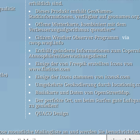
erhältlich sind.
ualität
Dieses Produkt enthält GeoNames-
Stadtinformationen, verfügbar auf geonames.org
Offene Wetterkarte, kombiniert mit dem
Verbesserungsalgorithmus qweather™
Citizen Weather Observer-Programm
via
cwop.waqi.info
Enthält geänderte Informationen zum Coperni
Atmosphärenüberwachungsdienst
Einige der von Freepik erstellten Icons von
www.flaticon.com
lle)
Einige der Icons stammen von icons8.com
Umgekehrte Geokodierung durch locationiq.
Basiskarte und Daten von OpenStreetMap.
Der perfekte Ort, um beim Surfen gute Luftqua
zu genießen!
QUACO Design
ose monatliche Mailingliste an und werden Sie benachrichtigt