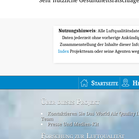
Sehr nützliche Gesundheitsratschläge
Nutzungshinweis
: Alle Luftqualitätsda
Daten jederzeit ohne vorherige Ankünd
Zusammenstellung der Inhalte dieser Inf
Index
Projektteam oder seine Agenten wege
Startseite
H
Über dieses Projekt
Kontaktieren Sie Das World Air Quality 
Team
Presse Und Medien-Kit
Forschung zur Luftqualität