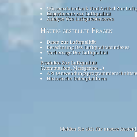
Wissensdatenbank Und Artikel Zur Luftq
Experimente zur Luftqualität
Analyse Von Luftgütesensoren
Häufig gestellte Fragen
Daten zur Luftqualität
Berechnung Des Luftqualitätsindexes
Vorhersage Der Luftqualität
Produkte Zur Luftqualität
(Atemmasken, Messgeräte ...)
API (Anwendungsprogrammierschnittste
Historische Datenplattform
Melden Sie sich für unsere kostenl