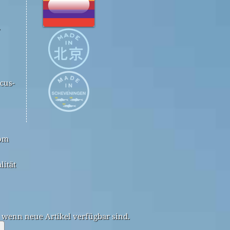
.
cus-
com
lität
, wenn neue Artikel verfügbar sind.