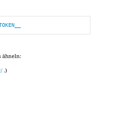
TOKEN__
s ähneln:
/
.)