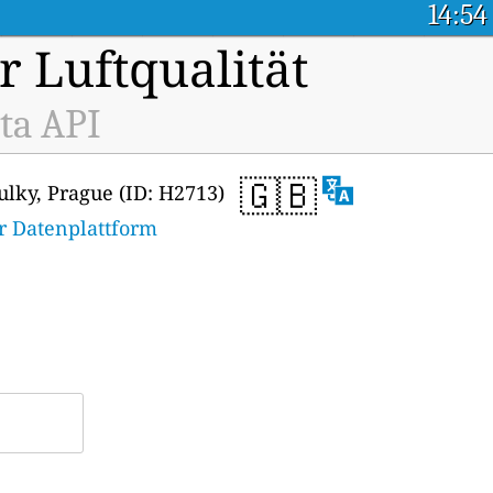
14:54
r Luftqualität
ta API
🇬🇧
ulky, Prague (ID: H2713)
r Datenplattform