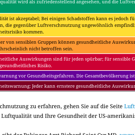
tqualität wird als zufriedenstellend angesehen, und die Luftv
ität ist akzeptabel; Bei einigen Schadstoffen kann es jedoch f
n, die gegenüber Luftverschmutzung ungewöhnlich empfindli
eitsrisiko kommen.
der von sensiblen Gruppen können gesundheitliche Auswirkung
hrscheinlich nicht betroffen sein.
eitliche Auswirkungen sind für jeden spürbar; für sensible 
gesundheitliches Risiko.
warnung vor Gesundheitsgefahren. Die Gesamtbevölkerung ist
eitswarnung: Jeder kann ernstere gesundheitliche Auswirk
chmutzung zu erfahren, gehen Sie auf die Seite
Luf
 Luftqualität und Ihre Gesundheit der US-amerikan