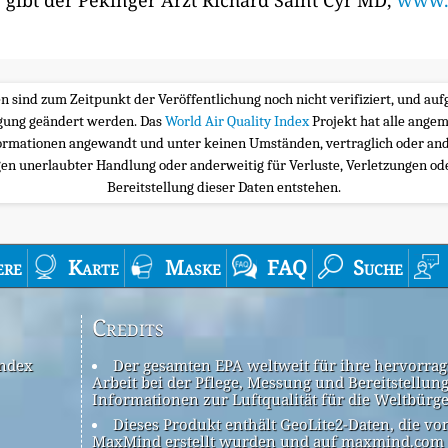
 gibt der Pekinger Arzt Richard Saint Cyr MD,
www.m
ten sind zum Zeitpunkt der Veröffentlichung noch nicht verifiziert, und a
igung geändert werden. Das
World Air Quality Index
Projekt hat alle ange
ormationen angewandt und unter keinen Umständen, vertraglich oder and
n unerlaubter Handlung oder anderweitig für Verluste, Verletzungen oder
Bereitstellung dieser Daten entstehen.
ere
Karte
Maske
FAQ
Suche
Credits
Index
Der gesamten EPA weltweit für ihre hervorra
Arbeit bei der Pflege, Messung und Bereitstellun
Informationen zur Luftqualität für die Weltbürg
Dieses Produkt enthält GeoLite2-Daten, die vo
MaxMind erstellt wurden und auf maxmind.com