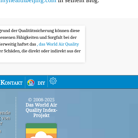
yhealthbeijing.com
in seinem Blog.
ufgrund der Qualitätssicherung können diese
messenen Fähigkeiten und Sorgfalt bei der
erweitig haftet das
, das World Air Quality
 Schäden, die direkt oder indirekt aus der
Kontakt
diy
© 2008-2025
Das World Air
Quality Index-
gende
Projekt
g von
er
n