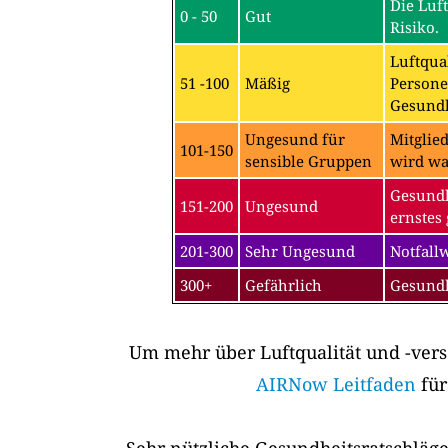
Die Luf
0 - 50
Gut
Risiko.
Luftqual
51 -100
Mäßig
Persone
Gesundh
Ungesund für
Mitglie
101-150
sensible Gruppen
wird wa
Gesundh
151-200
Ungesund
ernstes 
201-300
Sehr Ungesund
Notfall
300+
Gefährlich
Gesundh
Um mehr über Luftqualität und -vers
AIRNow Leitfaden
für