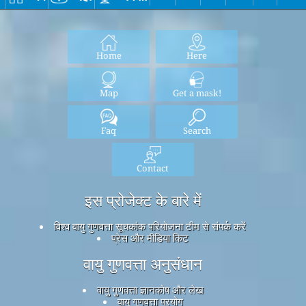
Home
Here
Map
Get a mask!
Faq
Search
Contact
इस प्रोजेक्ट के बारे में
विश्व वायु गुणवत्ता सूचकांक परियोजना टीम से संपर्क करें
प्रेस और मीडिया किट
वायु गुणवत्ता अनुसंधान
वायु गुणवत्ता ज्ञानकोष और लेख
वायु गुणवत्ता प्रयोग