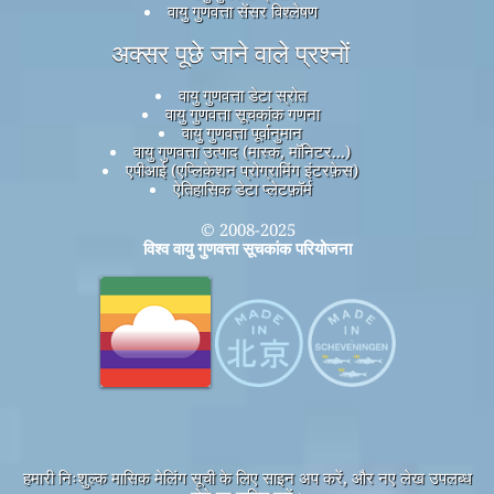
वायु गुणवत्ता सेंसर विश्लेषण
अक्सर पूछे जाने वाले प्रश्नों
वायु गुणवत्ता डेटा स्रोत
वायु गुणवत्ता सूचकांक गणना
वायु गुणवत्ता पूर्वानुमान
वायु गुणवत्ता उत्पाद (मास्क, मॉनिटर...)
एपीआई (एप्लिकेशन प्रोग्रामिंग इंटरफ़ेस)
ऐतिहासिक डेटा प्लेटफ़ॉर्म
© 2008-2025
विश्व वायु गुणवत्ता सूचकांक परियोजना
हमारी निःशुल्क मासिक मेलिंग सूची के लिए साइन अप करें, और नए लेख उपलब्ध