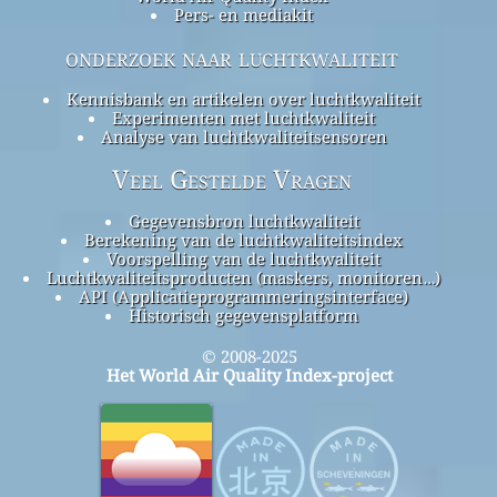
Pers- en mediakit
onderzoek naar luchtkwaliteit
Kennisbank en artikelen over luchtkwaliteit
Experimenten met luchtkwaliteit
Analyse van luchtkwaliteitsensoren
Veel Gestelde Vragen
Gegevensbron luchtkwaliteit
Berekening van de luchtkwaliteitsindex
Voorspelling van de luchtkwaliteit
Luchtkwaliteitsproducten (maskers, monitoren…)
API (Applicatieprogrammeringsinterface)
Historisch gegevensplatform
© 2008-2025
Het World Air Quality Index-project