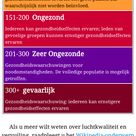
waarschijnlijk niet worden beïnvloed.
151-200
Ongezond
Iedereen kan gezondheidseffecten ervaren; leden van
gevoelige groepen kunnen ernstiger gezondheidseffecten
ervaren
201-300
Zeer Ongezonde
Gezondheidswaarschuwingen voor
noodomstandigheden. De volledige populatie is mogelijk
getroffen.
300+
gevaarlijk
Gezondheidswaarschuwing: iedereen kan ernstigere
gezondheidseffecten ervaren
Als u meer wilt weten over luchtkwaliteit en
vervuiling, raadpleegt u het
Wikipedia-onderwerp