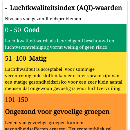
-
Luchtkwaliteitsindex (AQI)-waarden
Niveaus van gezondheidsproblemen
0 - 50
Goed
Luchtkwaliteit wordt als bevredigend beschouwd en
luchtverontreiniging vormt weinig of geen risico
51 -100
Matig
Luchtkwaliteit is acceptabel; voor sommige
verontreinigende stoffen kan er echter sprake zijn van
een matige gezondheidsrisico voor een zeer klein aantal
mensen dat ongewoon gevoelig is voor luchtvervuiling.
101-150
Ongezond voor gevoelige groepen
Leden van gevoelige groepen kunnen
gezondheidseffecten ervaren. Het grote publiek zal