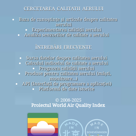
cercetarea calitatii aerului
Baza de cunoștințe și articole despre calitatea
aerului
Experimentarea calității aerului
Analiza senzorilor de calitate a aerului
întrebări frecvente
Sursa datelor despre calitatea aerului
Calculul indicelui de calitate a aerului
Prognoza calității aerului
Produse pentru calitatea aerului (măști,
monitoare...)
API (Interfață de programare a aplicației)
Platformă de date istorice
© 2008-2025
Proiectul World Air Quality Index