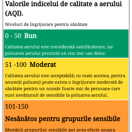
Valorile indicelui de calitate a aerului
(AQI).
Niveluri de îngrijorare pentru sănătate
0 - 50
Bun
Calitatea aerului este considerată satisfăcătoare, iar
poluarea aerului prezintă un risc mic sau deloc
51 -100
Moderat
Calitatea aerului este acceptabilă; cu toate acestea, pentru
anumiți poluanți poate exista o îngrijorare moderată de
sănătate pentru un număr foarte mic de persoane care
sunt neobișnuit de sensibile la poluarea aerului.
101-150
Nesănătos pentru grupurile sensibile
Membrii grupurilor sensibile pot avea efecte asupra