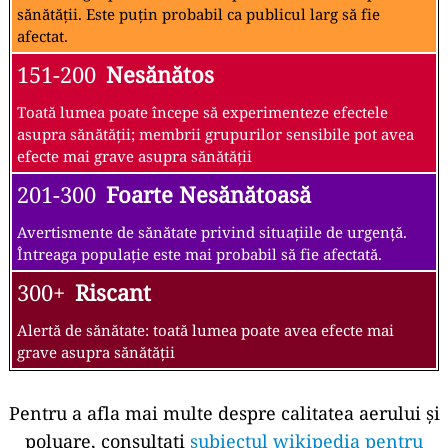
sănătății. Este puțin probabil ca publicul larg să fie
afectat.
151-200
Nesănătos
Toată lumea poate începe să experimenteze efectele
asupra sănătății; membrii grupurilor sensibile pot avea
efecte mai grave asupra sănătății
201-300
Foarte Nesănătoasă
Avertismente de sănătate privind situațiile de urgență.
Întreaga populație este mai probabil să fie afectată.
300+
Riscant
Alertă de sănătate: toată lumea poate avea efecte mai
grave asupra sănătății
Pentru a afla mai multe despre calitatea aerului și
poluare, consultați
subiectul wikipedia pentru