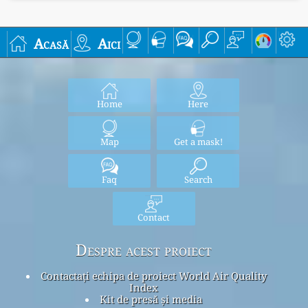
Acasă
Aici
Home
Here
Map
Get a mask!
Faq
Search
Contact
Despre acest proiect
Contactați echipa de proiect World Air Quality
Index
Kit de presă și media