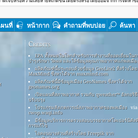
าดเจ็บหรือความเสียหายที่เกิดขึ้นโดยตรงหรือโดยอ้อมจากการจัดหาข้อม
ผนที่
หน้ากาก
คำถามที่พบบ่อย
ค้นหา
Credits
EPA ทั้งหมดในโลกสำหรับการทำงานที่ยอดเยี่ยมในก
บำรุงรักษา วัดผล และให้ข้อมูลคุณภาพอากาศแก่พลเมือ
ผลิตภัณฑ์นี้ประกอบด้วยข้อมูล GeoLite2 ที่สร้างโดย
MaxMind ซึ่งหาได้จาก maxmind.com
ผลิตภัณฑ์นี้มีข้อมูลเมือง GeoNames ซึ่งหาได้จาก
ศ
geonames.org
เปิดแผนที่สภาพอากาศ รวมกับ qweather™ อัลกอริธ
ปรับปรุง
โปรแกรมสังเกตการณ์สภาพอากาศของพลเมือง
via
cwop.waqi.info
มีข้อมูลบริการการตรวจสอบบรรยากาศโคเปอร์นิคัสที่
การแก้ไข
ไอคอนบางส่วนที่สร้างโดย Freepik จาก