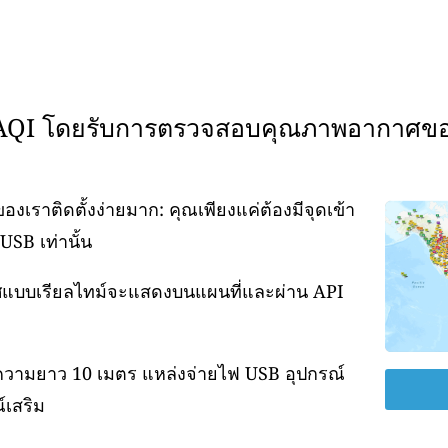
WAQI โดยรับการตรวจสอบคุณภาพอากาศข
ราติดตั้งง่ายมาก: คุณเพียงแค่ต้องมีจุดเข้า
USB เท่านั้น
กาศแบบเรียลไทม์จะแสดงบนแผนที่และผ่าน API
ความยาว 10 เมตร แหล่งจ่ายไฟ USB อุปกรณ์
์เสริม