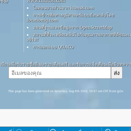
www.flaticon.com
ชัน)
ไอคอนบางส่วนจาก icons8.com
การเข้ารหัสทางภูมิศาสตร์แบบย้อนกลับโดย
locationiq.com
แผนที่ฐานและข้อมูลจาก OpenStreetMap
สถานที่ที่จะเพลิดเพลินไปกับคุณภาพอากาศที่ดีขณะเ
เซิร์ฟ!
การออกแบบ QUACO
บียนเพื่อรับรายชื่ออีเมลรายเดือนฟรี และรับการแจ้งเตือนเมื่อมีบทคว
ส่ง
This page has been generated on Saturday, Aug 8th 2026, 10:47 am CST from jp2n