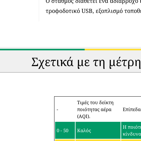
Ο σταθμός διαθέτει ένα αδιάβροχο
τροφοδοτικό USB, εξοπλισμό τοποθ
Σχετικά με τη μέτρ
Τιμές του δείκτη
-
ποιότητας αέρα
Επίπεδα
(AQI).
Η ποιότ
0 - 50
Καλός
κίνδυν