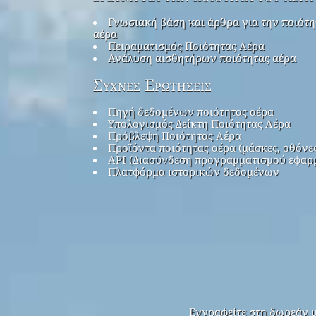
Γνωσιακή βάση και άρθρα για την ποιότη
αέρα
Πειραματισμός Ποιότητας Αέρα
Ανάλυση αισθητήρων ποιότητας αέρα
Συχνές Ερωτήσεις
Πηγή δεδομένων ποιότητας αέρα
Υπολογισμός Δείκτη Ποιότητας Αέρα
Πρόβλεψη Ποιότητας Αέρα
Προϊόντα ποιότητας αέρα (μάσκες, οθόνε
API (Διασύνδεση προγραμματισμού εφαρ
Πλατφόρμα ιστορικών δεδομένων
Εγγραφείτε στη δωρεάν μ