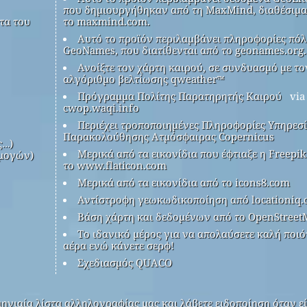
που δημιουργήθηκαν από τη MaxMind, διαθέσιμα
τα του
το maxmind.com.
Αυτό το προϊόν περιλαμβάνει πληροφορίες πόλ
GeoNames, που διατίθενται από το geonames.org.
Ανοίξτε τον χάρτη καιρού, σε συνδυασμό με το
αλγόριθμο βελτίωσης qweather™
Πρόγραμμα Πολίτης Παρατηρητής Καιρού
via
cwop.waqi.info
Περιέχει τροποποιημένες Πληροφορίες Υπηρεσ
Παρακολούθησης Ατμόσφαιρας Copernicus
ς…)
Μερικά από τα εικονίδια που έφτιαξε η Freepi
μογών)
το www.flaticon.com
Μερικά από τα εικονίδια από το icons8.com
Αντίστροφη γεωκωδικοποίηση από locationiq
Βάση χάρτη και δεδομένων από το OpenStreet
Το ιδανικό μέρος για να απολαύσετε καλή ποιό
αέρα ενώ κάνετε σερφ!
Σχεδιασμός QUACO
ηνιαία λίστα αλληλογραφίας μας και λάβετε ειδοποίηση όταν εί