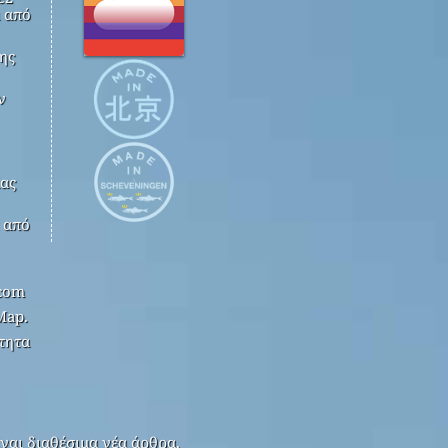
 από
ης
ν
ίας
k από
.com
Map.
τητα
ναι διαθέσιμα νέα άρθρα.