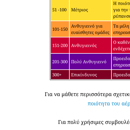
Η ποιότ
51 -100
Μέτριος
για την
ρύπανσ
Ανθυγιεινό για
Τα μέλη
101-150
ευαίσθητες ομάδες
επηρεασ
Ο καθέν
151-200
Ανθυγιεινός
ενδέχετ
Προειδο
201-300
Πολύ Ανθυγιεινό
επηρεασ
300+
Επικίνδυνος
Προειδο
Για να μάθετε περισσότερα σχετικ
ποιότητα του αέ
Για πολύ χρήσιμες συμβουλές