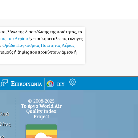
και, λόγω της διασφάλισης της ποιότητας, τα
τας του Αερίου
έχει ασκήσει όλες τις εύλογες
το
Ομάδα Παγκόσμιας Ποιότητας Αέριας
ατισμούς ή ζημίες που προκύπτουν άμεσα ή
Επικοινωνία
diy
© 2008-2025
Το έργο World Air
Quality Index
λειά
Project
λίτες
e2