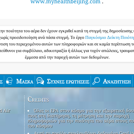
www.myhealthbeijing.com
.
την ποιότητα του αέρα δεν έχουν εγκριθεί κατά τη στιγμή της δημοσίευσης 
ωρίς προειδοποίηση ανά πάσα στιγμή. Το έργο
Παγκόσμιο Δείκτη Ποιότη
ρτιση του περιεχομένου αυτών των πληροφοριών και σε καμία περίπτωση 
υπεύθυνοι για συμβόλαιο, αδικοπραξία ή άλλως για τυχόν απώλειες, τραυμ
έμμεσα από την παροχή αυτών των δεδομένων.
ς
Μάσκα
Συχνές ερωτήσεις
Αναζήτηση
Credits
d Air
Όλες οι EPA στον κόσμο για την εξαιρετική δου
τους στη διατήρηση, τη μέτρηση και την παροχή
πληροφοριών για την ποιότητα του αέρα στους πο
του κόσμου
Αυτό το προϊόν περιλαμβάνει δεδομένα GeoLit