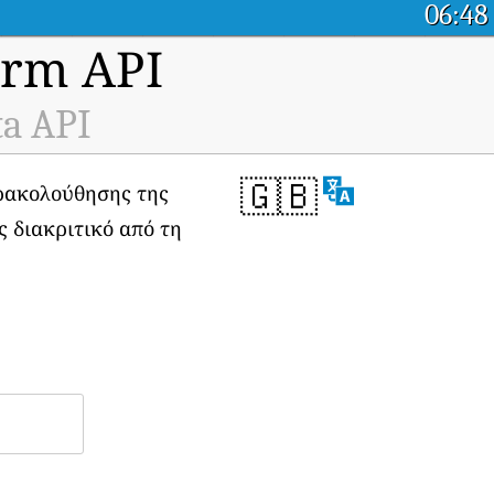
06:48
orm API
ta API
🇬🇧
αρακολούθησης της
ς διακριτικό από τη