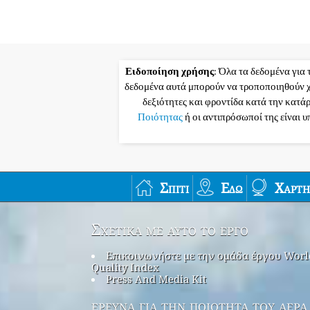
Ειδοποίηση χρήσης
: Όλα τα δεδομένα για 
δεδομένα αυτά μπορούν να τροποποιηθούν χ
δεξιότητες και φροντίδα κατά την κατά
Ποιότητας
ή οι αντιπρόσωποί της είναι 
Σπίτι
Εδώ
Χάρτη
Σχετικά με αυτό το έργο
Επικοινωνήστε με την ομάδα έργου Worl
Quality Index
Press And Media Kit
έρευνα για την ποιότητα του αέρα