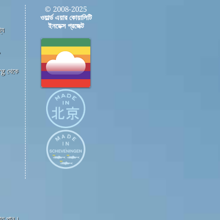
© 2008-2025
ওয়ার্ল্ড এয়ার কোয়ালিটি
ইনডেক্স প্রজেক্ট
্য
,
g থেকে
্তি পান।