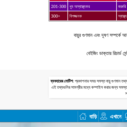
201-300
খুব অস্বাস্থ্যকর
জরুরি 
300+
বিপজ্জনক
স্বাস্
বায়ুর গুণমান এবং দূষণ সম্পর্ক
বেইজিং ডাক্তার রিচার্ড সে
ব্যবহারের নোটিশ
: প্রকাশনার সময় সমস্ত বায়ু গুণমান 
এই তথ্যগুলির সামগ্রীর মধ্যে কম্পাইল করার জন্য সমস্ত
স
বাড়ি
এখানে