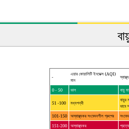
বা
এয়ার কোয়ালিটি ইনডেক্স (AQI)
-
স্বাস্থ
মান
0 - 50
ভাল
বায়ু
বায়ুর 
51 -100
মধ্যপন্থী
ভাবে 
101-150
অস্বাস্থ্যকর সংবেদনশীল গ্রুপের
সংবেদ
151-200
অস্বাস্থ্যকর
প্রত্য