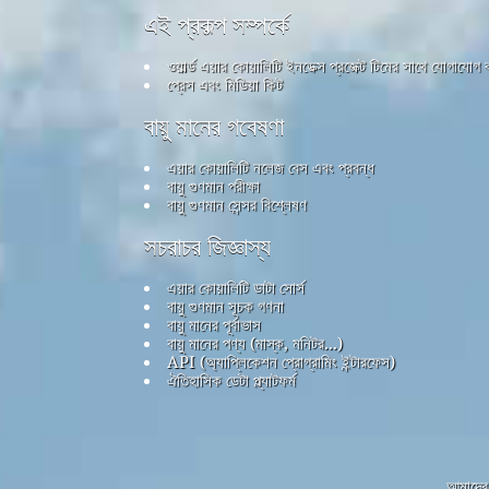
এই প্রকল্প সম্পর্কে
ওয়ার্ল্ড এয়ার কোয়ালিটি ইনডেক্স প্রজেক্ট টিমের সাথে যোগাযোগ
প্রেস এবং মিডিয়া কিট
বায়ু মানের গবেষণা
এয়ার কোয়ালিটি নলেজ বেস এবং প্রবন্ধ
বায়ু গুণমান পরীক্ষা
বায়ু গুণমান সেন্সর বিশ্লেষণ
সচরাচর জিজ্ঞাস্য
এয়ার কোয়ালিটি ডাটা সোর্স
বায়ু গুণমান সূচক গণনা
বায়ু মানের পূর্বাভাস
বায়ু মানের পণ্য (মাস্ক, মনিটর...)
API (অ্যাপ্লিকেশন প্রোগ্রামিং ইন্টারফেস)
ঐতিহাসিক ডেটা প্ল্যাটফর্ম
আমাদের 