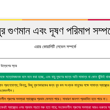
য়ুর গুণমান এবং দূষণ পরিমাপ সম্পর্
এয়ার কোয়ালিটি লেভেল সম্পর্কে
্য উদ্বেগের স্তর
 মানকে সন্তোষজনক বলে মনে করা হচ্ছে, এবং বায়ু দূষণের জন্যে অতি সামান্য বা কোন ঝুঁকিই থা
মান গ্রহণযোগ্য; কিন্তু, কিছু দূষণকারকের জন্য খুব কম সংখ্যক মানুষের পক্ষে সামান্য স্বাস্থ্যের
সংবেদনশীল।
নশীল গ্রুপের সদস্যরা স্বাস্থ্যের প্রভাব ফেলতে পারে। সাধারণ জনগণ প্রভাবিত হতে পারে না।
েকেরই স্বাস্থ্যের ওপর প্রভাব পড়তে শুরু হতে পারে; সংবেদনশীল গ্রুপের সদস্যরা আরও গুরুতর স