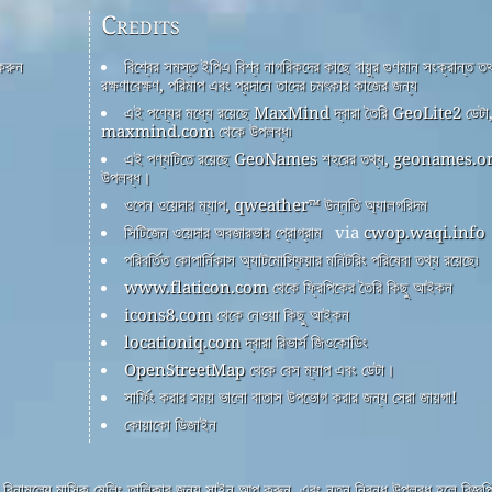
Credits
 করুন
বিশ্বের সমস্ত ইপিএ বিশ্ব নাগরিকদের কাছে বায়ুর গুণমান সংক্রান্ত তথ
রক্ষণাবেক্ষণ, পরিমাপ এবং প্রদানে তাদের চমৎকার কাজের জন্য
এই পণ্যের মধ্যে রয়েছে MaxMind দ্বারা তৈরি GeoLite2 ডেটা
maxmind.com থেকে উপলব্ধ৷
এই পণ্যটিতে রয়েছে GeoNames শহরের তথ্য, geonames.or
উপলব্ধ।
ওপেন ওয়েদার ম্যাপ, qweather™ উন্নতি অ্যালগরিদম
সিটিজেন ওয়েদার অবজারভার প্রোগ্রাম
via
cwop.waqi.info
পরিবর্তিত কোপার্নিকাস অ্যাটমোস্ফিয়ার মনিটরিং পরিষেবা তথ্য রয়েছে৷
www.flaticon.com থেকে ফ্রিপিকের তৈরি কিছু আইকন
icons8.com থেকে নেওয়া কিছু আইকন
locationiq.com দ্বারা রিভার্স জিওকোডিং
OpenStreetMap থেকে বেস ম্যাপ এবং ডেটা।
সার্ফিং করার সময় ভালো বাতাস উপভোগ করার জন্য সেরা জায়গা!
কোয়াকো ডিজাইন
বিনামূল্যে মাসিক মেলিং তালিকার জন্য সাইন আপ করুন, এবং নতুন নিবন্ধ উপলব্ধ হলে বিজ্ঞপ