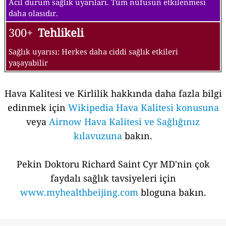
Acil durum sağlık uyarıları. Tüm nüfusun etkilenmesi
daha olasıdır.
300+
Tehlikeli
Sağlık uyarısı: Herkes daha ciddi sağlık etkileri
yaşayabilir
Hava Kalitesi ve Kirlilik hakkında daha fazla bilgi
edinmek için
Wikipedia Hava Kalitesi konusuna
veya
Airnow Hava Kalitesi ve Sağlığınız
kılavuzuna
bakın.
Pekin Doktoru Richard Saint Cyr MD'nin çok
faydalı sağlık tavsiyeleri için
www.myhealthbeijing.com
bloguna bakın.