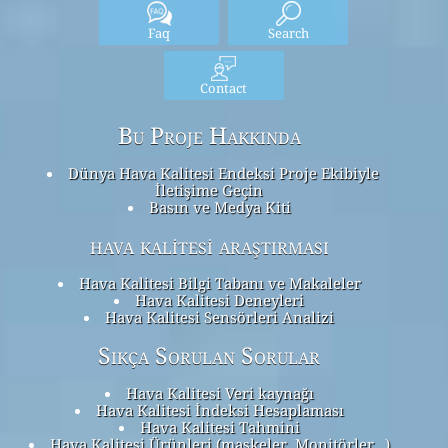
Faq
Search
Contact
Bu Proje Hakkında
Dünya Hava Kalitesi Endeksi Proje Ekibiyle
İletişime Geçin
Basın ve Medya Kiti
hava kalitesi araştırması
Hava Kalitesi Bilgi Tabanı ve Makaleler
Hava Kalitesi Deneyleri
Hava Kalitesi Sensörleri Analizi
Sıkça Sorulan Sorular
Hava Kalitesi Veri kaynağı
Hava Kalitesi İndeksi Hesaplaması
Hava Kalitesi Tahmini
Hava Kalitesi Ürünleri (maskeler, Monitörler…)