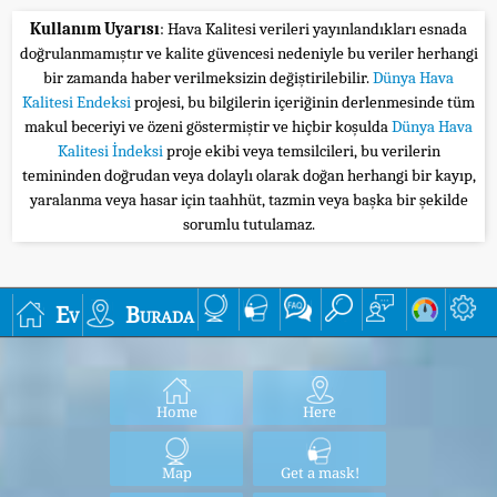
Kullanım Uyarısı
: Hava Kalitesi verileri yayınlandıkları esnada
doğrulanmamıştır ve kalite güvencesi nedeniyle bu veriler herhangi
bir zamanda haber verilmeksizin değiştirilebilir.
Dünya Hava
Kalitesi Endeksi
projesi, bu bilgilerin içeriğinin derlenmesinde tüm
makul beceriyi ve özeni göstermiştir ve hiçbir koşulda
Dünya Hava
Kalitesi İndeksi
proje ekibi veya temsilcileri, bu verilerin
temininden doğrudan veya dolaylı olarak doğan herhangi bir kayıp,
yaralanma veya hasar için taahhüt, tazmin veya başka bir şekilde
sorumlu tutulamaz.
Ev
Burada
Home
Here
Map
Get a mask!