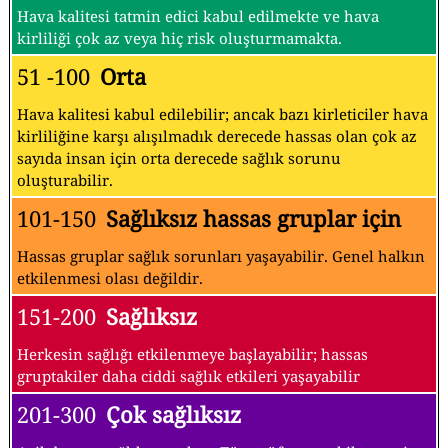
Hava kalitesi tatmin edici kabul edilmekte ve hava
kirliliği çok az veya hiç risk oluşturmamakta.
51 -100
Orta
Hava kalitesi kabul edilebilir; ancak bazı kirleticiler hava
kirliliğine karşı alışılmadık derecede hassas olan çok az
sayıda insan için orta derecede sağlık sorunu
oluşturabilir.
101-150
Sağlıksız hassas gruplar için
Hassas gruplar sağlık sorunları yaşayabilir. Genel halkın
etkilenmesi olası değildir.
151-200
Sağlıksız
Herkesin sağlığı etkilenmeye başlayabilir; hassas
gruptakiler daha ciddi sağlık etkileri yaşayabilir
201-300
Çok sağlıksız