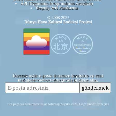
API (Uygulama Programlama Arayüzü)
Geçmiş Veri Platformu
© 2008-2025
Dünya Hava Kalitesi Endeksi Projesi
Ücretsiz aylık e-posta listemize kaydolun ve yeni
makaleler mevcut olduğunda bildirim alın.
göndermek
This page has been generated on Saturday, Aug 8th 2026, 15:37 pm CST from jp2n