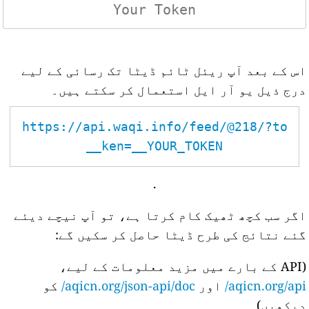
اس کے بعد آپ ریئل ٹائم ڈیٹا تک رسائی کے لیے
درج ذیل یو آر ایل استعمال کر سکتے ہیں۔
https://api.waqi.info/feed/@218/?to
ken=__YOUR_TOKEN__
.
اگر سب کچھ ٹھیک کام کرتا ہے، تو آپ نیچے دیئے
گئے نتائج کی طرح ڈیٹا حاصل کر سکیں گے:
(API کے بارے میں مزید معلومات کے لیے،
aqicn.org/api/
اور
aqicn.org/json-api/doc/
کو
دیکھیں)