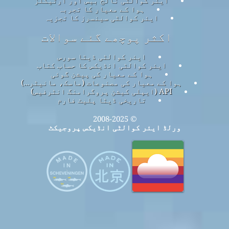
ہوا کے معیار کا تجربہ
ایئر کوالٹی سینسرز کا تجزیہ
اکثر پوچھے گئے سوالات
ایئر کوالٹی ڈیٹا سورس
ایئر کوالٹی انڈیکس کا حساب کتاب
ہوا کے معیار کی پیشن گوئی
ہوا کے معیار کی مصنوعات (ماسک، مانیٹر…)
API (ایپلی کیشن پروگرامنگ انٹرفیس)
تاریخی ڈیٹا پلیٹ فارم
© 2008-2025
ورلڈ ایئر کوالٹی انڈیکس پروجیکٹ