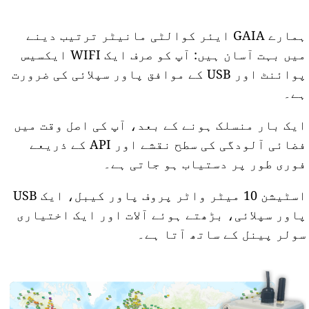
ہمارے GAIA ایئر کوالٹی مانیٹر ترتیب دینے
میں بہت آسان ہیں: آپ کو صرف ایک WIFI ایکسیس
پوائنٹ اور USB کے موافق پاور سپلائی کی ضرورت
ہے۔
ایک بار منسلک ہونے کے بعد، آپ کی اصل وقت میں
فضائی آلودگی کی سطح نقشے اور API کے ذریعے
فوری طور پر دستیاب ہو جاتی ہے۔
اسٹیشن 10 میٹر واٹر پروف پاور کیبل، ایک USB
پاور سپلائی، بڑھتے ہوئے آلات اور ایک اختیاری
سولر پینل کے ساتھ آتا ہے۔