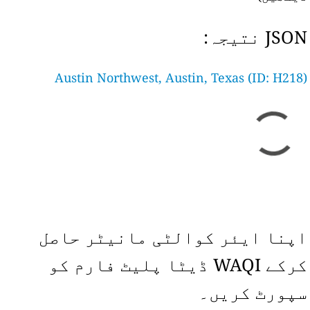
JSON نتیجہ:
Austin Northwest, Austin, Texas (ID: H218)
اپنا ایئر کوالٹی مانیٹر حاصل
کرکے WAQI ڈیٹا پلیٹ فارم کو
سپورٹ کریں۔