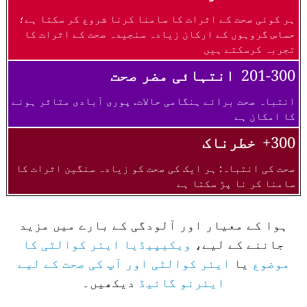
ہر کوئی صحت کے اثرات کا سامنا کرنا شروع کر سکتا ہے؛
حساس گروہوں کے ارکان زیادہ سنجیدہ صحت کے اثرات کا
تجربہ کرسکتے ہیں
201-300
انتہائی مضر صحت
انتباہ صحت برائے ہنگامی حالات. پوری آبادی متاثر ہونے
کا امکان ہے
300+
خطرناک
صحت کی انتباہ: ہر ایک کی صحت کو زیادہ سنگین اثرات کا
سامنا کر نا پڑ سکتا ہے
ہوا کے معیار اور آلودگی کے بارے میں مزید
جاننے کے لیے،
ویکیپیڈیا ایئر کوالٹی کا
موضوع
یا
ایئر کوالٹی اور آپ کی صحت کے لیے
ایئرنو گائیڈ
دیکھیں۔