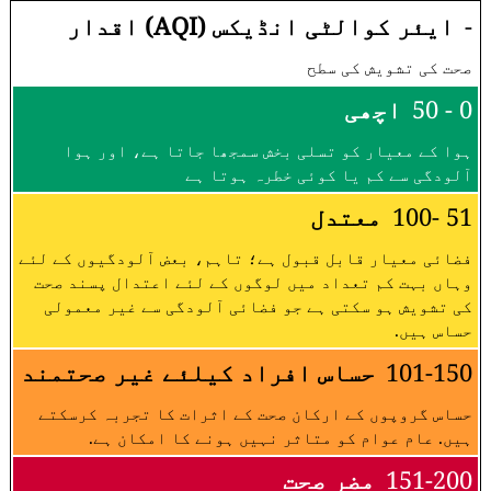
-
ایئر کوالٹی انڈیکس (AQI) اقدار
صحت کی تشویش کی سطح
0 - 50
اچھی
ہوا کے معیار کو تسلی بخش سمجھا جاتا ہے، اور ہوا
آلودگی سے کم یا کوئی خطرہ ہوتا ہے
51 -100
معتدل
فضائی معیار قابل قبول ہے؛ تاہم، بعض آلودگیوں کے لئے
وہاں بہت کم تعداد میں لوگوں کے لئے اعتدال پسند صحت
کی تشویش ہو سکتی ہے جو فضائی آلودگی سے غیر معمولی
حساس ہیں.
101-150
حساس افراد کیلئے غیر صحتمند
حساس گروپوں کے ارکان صحت کے اثرات کا تجربہ کرسکتے
ہیں. عام عوام کو متاثر نہیں ہونے کا امکان ہے.
151-200
مضر صحت