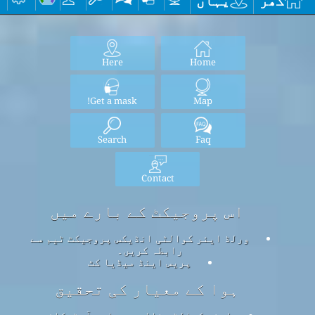
گھر
یہاں
Here
Home
Get a mask!
Map
Search
Faq
Contact
اس پروجیکٹ کے بارے میں
ورلڈ ایئر کوالٹی انڈیکس پروجیکٹ ٹیم سے
رابطہ کریں۔
پریس اینڈ میڈیا کٹ
ہوا کے معیار کی تحقیق
ایئر کوالٹی نالج بیس اور آرٹیکلز