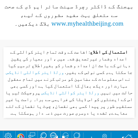
بیجنگ کے ڈاکٹر رچرڈ سینٹ سائر ایم ڈی کے صحت
سے متعلق بہت مفید مشوروں کے لیے،
www.myhealthbeijing.com
بلاگ دیکھیں۔
استعمال کی اطلاع
: اشاعت کے وقت تمام ایئر کوالٹی کے
اعداد وشمار غیرتصدیق شدہ ھیں ، اور معیار کی یقین
دہانی کے باعث ان اعداد و شمار کو بغیراطلاع ترمیم کیا
جا سکتا ہے، کسی نوٹس کے بغیر.
ورلڈ ایئر کوالٹی انڈیکس
نے اس معلومات کے مضامین کو مرتب کرنے میں تمام معقول
مہارت اور دیکھ بھال کا استعمال کیا ہے اور کسی بھی
حالت میں نہیں
ورلڈ ایئر کوالٹی انڈیکس
پروجیکٹ ٹیم یا
اس کے ایجنٹوں کو اس ڈیٹا کی فراہمی سے براہ راست یا غیر
مستقیم طور پر پیدا کسی بھی نقصان، چوٹ یا نقصان کے لئے
معاہدے، تشدد یا دوسری صورت میں ذمہ دار ہوسکتا ہے.