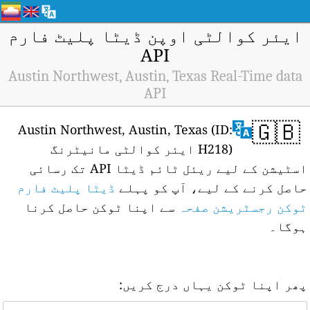
ایئر کوالٹی اوپن ڈیٹا پلیٹ فارم
API
Austin Northwest, Austin, Texas Real-Time data
API
🇬🇧
Austin Northwest, Austin, Texas (ID:
H218) ایئر کوالٹی مانیٹرنگ
اسٹیشن کے لیے ریئل ٹائم ڈیٹا API تک رسائی
حاصل کرنے کے لیے، آپ کو پہلے
ڈیٹا پلیٹ فارم
ٹوکن رجسٹریشن صفحہ
سے اپنا ٹوکن حاصل کرنا
ہوگا۔
پھر اپنا ٹوکن یہاں درج کریں: