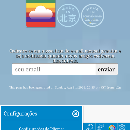
Cadastre-se em nossa lista de e-mail mensal gratuita e
seja notificado quando novos artigos estiverem
disponíveis.
enviar
This page has been generated on Sunday, Aug 9th 2026, 20:35 pm CST from jp2n
Configurações
Início
Here
Configurações de Idioma: