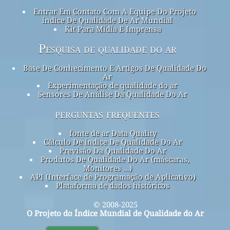
Entrar Em Contato Com A Equipe Do Projeto
índice De Qualidade De Ar Mundial
Kit Para Mídia E Imprensa
Pesquisa de qualidade do ar
Base De Conhecimento E Artigos De Qualidade Do
Ar
Experimentação de qualidade do ar
Sensores De Análise Da Qualidade Do Ar
perguntas frequentes
fonte de ar Data Quality
Cálculo De índice De Qualidade Do Ar
Previsão Da Qualidade Do Ar
Produtos De Qualidade Do Ar (máscaras,
Monitores ...)
API (Interface de Programação de Aplicativo)
Plataforma de dados históricos
© 2008-2025
O Projeto do Índice Mundial de Qualidade do Ar