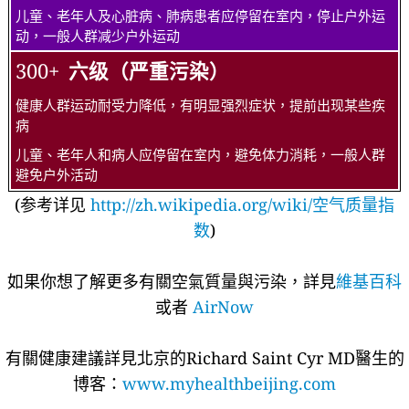
儿童、老年人及心脏病、肺病患者应停留在室内，停止户外运
动，一般人群减少户外运动
300+
六级（严重污染）
健康人群运动耐受力降低，有明显强烈症状，提前出现某些疾
病
儿童、老年人和病人应停留在室内，避免体力消耗，一般人群
避免户外活动
(参考详见
http://zh.wikipedia.org/wiki/空气质量指
数
)
如果你想了解更多有關空氣質量與污染，詳見
維基百科
或者
AirNow
有關健康建議詳​​見北京的Richard Saint Cyr MD醫生的
博客：
www.myhealthbeijing.com