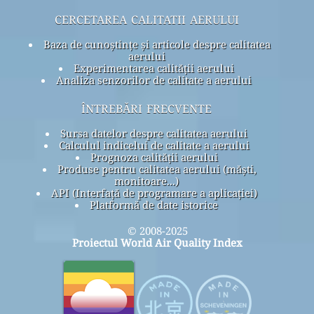
cercetarea calitatii aerului
Baza de cunoștințe și articole despre calitatea
aerului
Experimentarea calității aerului
Analiza senzorilor de calitate a aerului
întrebări frecvente
Sursa datelor despre calitatea aerului
Calculul indicelui de calitate a aerului
Prognoza calității aerului
Produse pentru calitatea aerului (măști,
monitoare...)
API (Interfață de programare a aplicației)
Platformă de date istorice
© 2008-2025
Proiectul World Air Quality Index