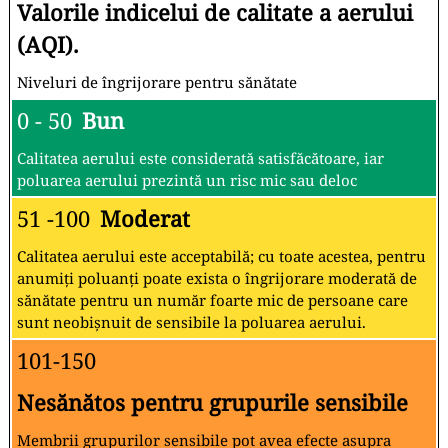
Valorile indicelui de calitate a aerului
(AQI).
Niveluri de îngrijorare pentru sănătate
0 - 50
Bun
Calitatea aerului este considerată satisfăcătoare, iar
poluarea aerului prezintă un risc mic sau deloc
51 -100
Moderat
Calitatea aerului este acceptabilă; cu toate acestea, pentru
anumiți poluanți poate exista o îngrijorare moderată de
sănătate pentru un număr foarte mic de persoane care
sunt neobișnuit de sensibile la poluarea aerului.
101-150
Nesănătos pentru grupurile sensibile
Membrii grupurilor sensibile pot avea efecte asupra