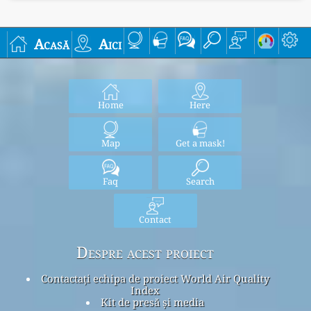
Acasă
Aici
Home
Here
Map
Get a mask!
Faq
Search
Contact
Despre acest proiect
Contactați echipa de proiect World Air Quality
Index
Kit de presă și media