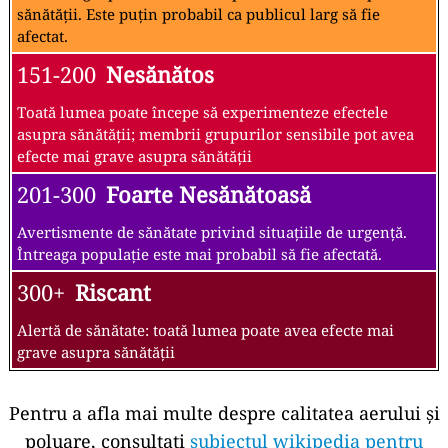
sănătății. Este puțin probabil ca publicul larg să fie
afectat.
151-200
Nesănătos
Toată lumea poate începe să experimenteze efectele
asupra sănătății; membrii grupurilor sensibile pot avea
efecte mai grave asupra sănătății
201-300
Foarte Nesănătoasă
Avertismente de sănătate privind situațiile de urgență.
Întreaga populație este mai probabil să fie afectată.
300+
Riscant
Alertă de sănătate: toată lumea poate avea efecte mai
grave asupra sănătății
Pentru a afla mai multe despre calitatea aerului și
poluare, consultați
subiectul wikipedia pentru