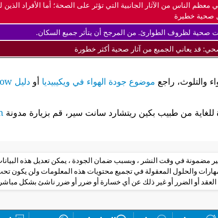
ي معظم الناس من الآثار الجانبية التي تؤثر على الصحة؛ أما الأفراد ال
 صحية خطيرة
ت صحية لظروف الطوارئ. من المرجح أن يتأثر جميع السكان.
صحي: قد يعاني الجميع من آثار صحية أكثر خطورة
اء والتلوث، راجع
موضوع جودة الهواء في ويكيبيديا
أو
دليل airnow لجودة الهواء وصحتك
لغاية من طبيب بكين ريتشارد سانت سير، قم بزيارة مدونة
m
 غير مضمونة في وقت النشر ، وبسبب ضمان الجودة ، يمكن تعديل هذه البيانا
مهارات والحلول المعقولة في تجميع محتويات هذه المعلومات ولن يكون 
العقد أو الضرر أو غير ذلك عن أي خسارة أو ضرر أو ضرر ناشئ بشكل مباشر أ