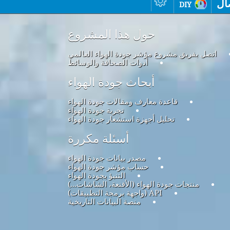
ال
diy
حول هذا المشروع
اتصل بفريق مشروع مؤشر جودة الهواء العالمي
أدوات الصحافة والوسائط
أبحاث جودة الهواء
قاعدة معارف ومقالات جودة الهواء
تجربة جودة الهواء
تحليل أجهزة استشعار جودة الهواء
أسئلة مكررة
مصدر بيانات جودة الهواء
حساب مؤشر جودة الهواء
التنبؤ بجودة الهواء
منتجات جودة الهواء (الأقنعة، الشاشات...)
API (واجهة برمجة التطبيقات)
منصة البيانات التاريخية