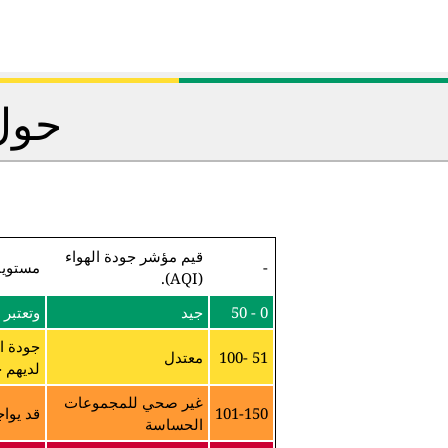
حول 
قيم مؤشر جودة الهواء
-
مستويا
(AQI).
0 - 50
جيد
وتعتبر 
جودة ا
51 -100
معتدل
لديهم ح
غير صحي للمجموعات
101-150
قد يواج
الحساسة