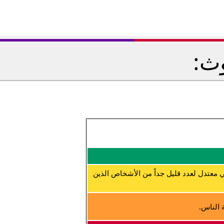
وث:
 معتدل لعدد قليل جداً من الأشخاص الذين
 الناس.