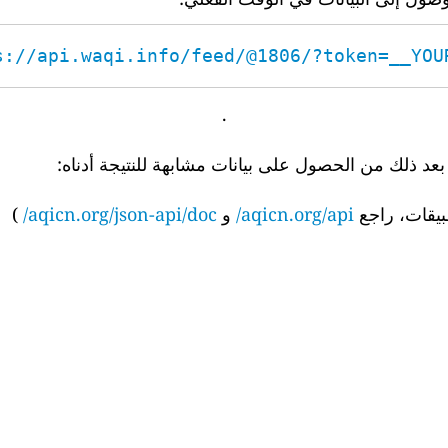
s://api.waqi.info/feed/@1806/?token=__YOUR_
.
 ذلك من الحصول على بيانات مشابهة للنتيجة أدناه:
بيقات، راجع
aqicn.org/api/
و
aqicn.org/json-api/doc/
)