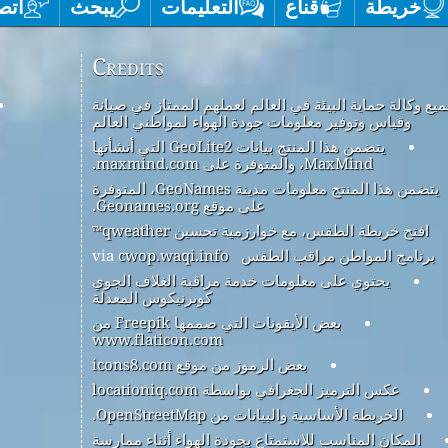
خريطة
قناع
التعليمات
يبحث
اتص
Credits
يع وكالة حماية البيئة في العالم لعملهم الممتاز في صيانة
وقياس وتوفير معلومات جودة الهواء لمواطني العالم
يتضمن هذا المنتج بيانات GeoLite2 التي أنشأتها
MaxMind، والمتوفرة على maxmind.com.
يتضمن هذا المنتج معلومات مدينة GeoNames، المتوفرة
على موقع Geonames.org.
افتح خريطة الطقس، مع خوارزمية تحسين qweather™
برنامج المواطن مراقب الطقس
via
cwop.waqi.info
يحتوي على معلومات خدمة مراقبة الغلاف الجوي
كوبرنيكوس المعدلة
بعض الأيقونات التي صممها Freepik من
www.flaticon.com
بعض الرموز من موقع icons8.com
عكس الترميز الجغرافي بواسطة locationiq.com
الخريطة الأساسية والبيانات من OpenStreetMap.
المكان المناسب للاستمتاع بجودة الهواء أثناء ممارسة