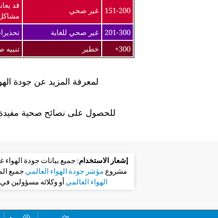
قد يعان
151-200
غير صحي
مشاكل
201-300
غير صحي للغاية
تحذيرا
300+
خطير
تنبيه 
لمعرفة المزيد عن جودة الهو
للحصول على نصائح صحية مفيدة ل
إشعار الاستخدام
: جميع بيانات جودة الهواء
مشروع
مؤشر جودة الهواء العالمي
جميع ال
الهواء العالمي
أو وكلائه مسؤولين في 