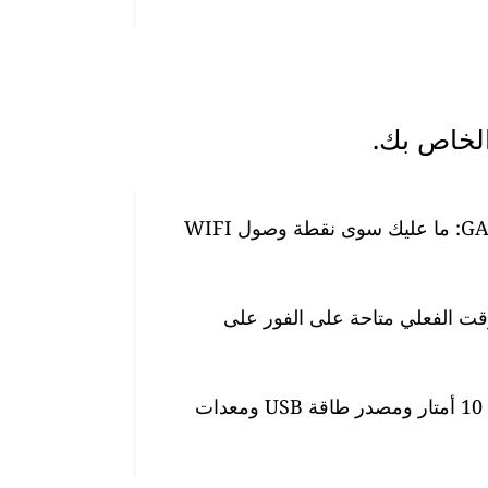
من السهل جدًا إعداد أجهزة مراقبة جودة الهواء GAIA: ما عليك سوى نقطة وصول WIFI
وقت الفعلي متاحة على الفور على
تأتي المحطة مزودة بكابل طاقة مقاوم للماء بطول 10 أمتار ومصدر طاقة USB ومعدات