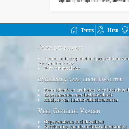
zijn aansprakelijk in contract, onrechtma
Thuis
Hier
Over dit project
Neem contact op met het projectteam va
Air Quality Index
Pers- en mediakit
onderzoek naar luchtkwaliteit
Kennisbank en artikelen over luchtkwali
Experimenten met luchtkwaliteit
Analyse van luchtkwaliteitsensoren
Veel Gestelde Vragen
Gegevensbron luchtkwaliteit
Berekening van de luchtkwaliteitsindex