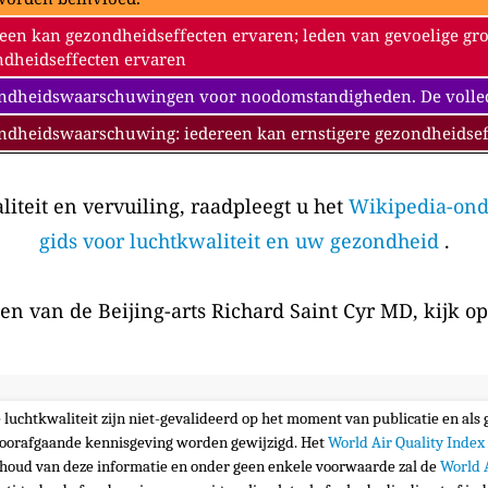
een kan gezondheidseffecten ervaren; leden van gevoelige gr
dheidseffecten ervaren
dheidswaarschuwingen voor noodomstandigheden. De volledig
ndheidswaarschuwing: iedereen kan ernstigere gezondheidsef
iteit en vervuiling, raadpleegt u het
Wikipedia-ond
gids voor luchtkwaliteit en uw gezondheid
.
en van de Beijing-arts Richard Saint Cyr MD, kijk o
e luchtkwaliteit zijn niet-gevalideerd op het moment van publicatie en al
oorafgaande kennisgeving worden gewijzigd. Het
World Air Quality Index
nhoud van deze informatie en onder geen enkele voorwaarde zal de
World 