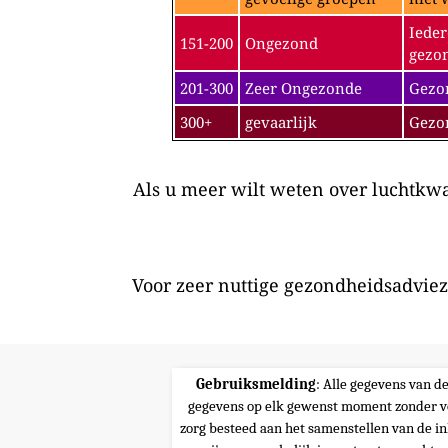
Ieder
151-200
Ongezond
gezon
201-300
Zeer Ongezonde
Gezon
300+
gevaarlijk
Gezo
Als u meer wilt weten over luchtkwal
Voor zeer nuttige gezondheidsadviez
Gebruiksmelding
: Alle gegevens van d
gegevens op elk gewenst moment zonder v
zorg besteed aan het samenstellen van de i