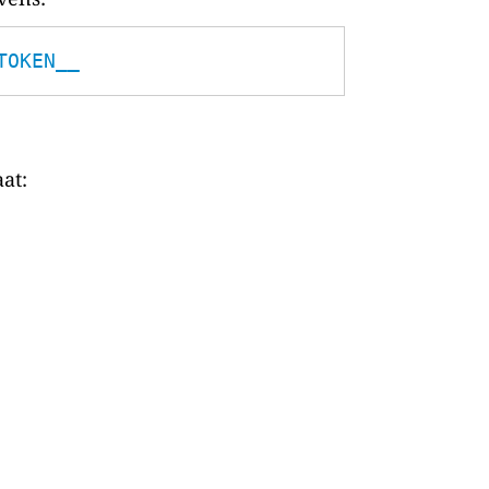
TOKEN__
at: