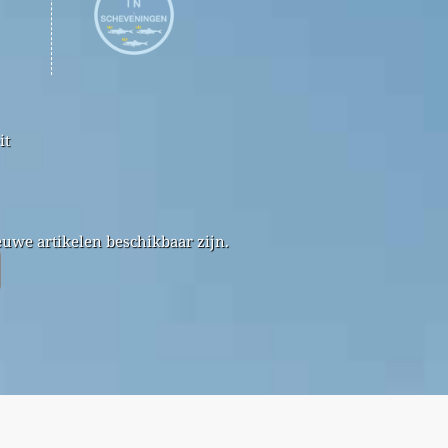
it
uwe artikelen beschikbaar zijn.