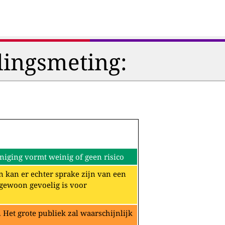
lingsmeting:
iging vormt weinig of geen risico
n kan er echter sprake zijn van een
ngewoon gevoelig is voor
Het grote publiek zal waarschijnlijk