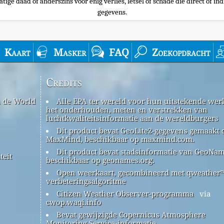
tige daad of anderszins voor enig verlies, letsel of schade die direct of ind
gegevens.
Kaart
Masker
FAQ
Zoekopdracht
Credits
n de World
Alle EPA ter wereld voor hun uitstekende werk
het onderhouden, meten en verstrekken van
luchtkwaliteitsinformatie aan de wereldburgers
Dit product bevat GeoLite2-gegevens gemaakt 
MaxMind, beschikbaar op maxmind.com.
Dit product bevat stadsinformatie van GeoNam
teit
beschikbaar op geonames.org.
Open weerkaart, gecombineerd met qweather
verbeteringsalgoritme
Citizen Weather Observer-programma
via
cwop.waqi.info
Bevat gewijzigde Copernicus Atmosphere
Monitoring Service-informatie