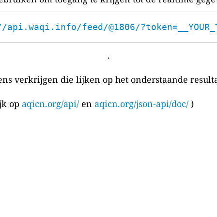
//api.waqi.info/feed/@1806/?token=__YOUR_
.
ens verkrijgen die lijken op het onderstaande resulta
ijk op
aqicn.org/api/
en
aqicn.org/json-api/doc/
)