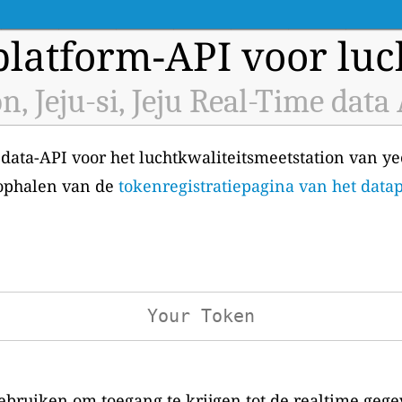
latform-API voor luch
n, Jeju-si, Jeju Real-Time data
data-API voor het luchtkwaliteitsmeetstation van yeon
 ophalen van de
tokenregistratiepagina van het data
bruiken om toegang te krijgen tot de realtime gege