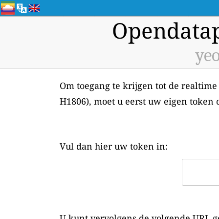
Opendatap
yeo
Om toegang te krijgen tot de realtime 
H1806), moet u eerst uw eigen token
Vul dan hier uw token in:
U kunt vervolgens de volgende URL ge