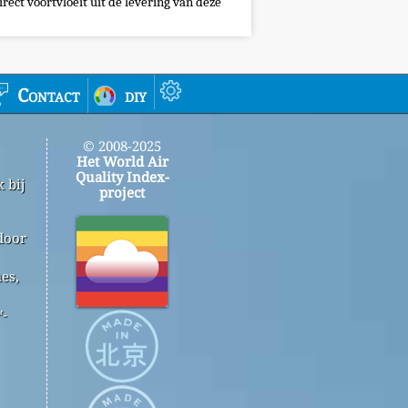
irect voortvloeit uit de levering van deze
Contact
diy
© 2008-2025
Het World Air
Quality Index-
 bij
project
door
es,
™-