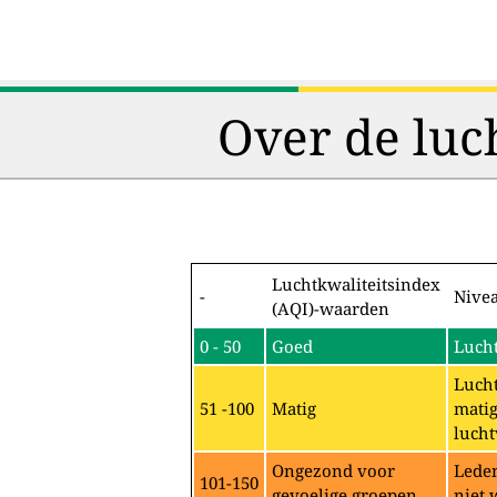
Over de luc
Luchtkwaliteitsindex
-
Nive
(AQI)-waarden
0 - 50
Goed
Lucht
Lucht
51 -100
Matig
matig
lucht
Ongezond voor
Leden
101-150
gevoelige groepen
niet 