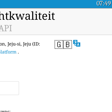
07:49
tkwaliteit
 API
🇬🇧
, Jeju-si, Jeju (ID:
platform
.
vens: