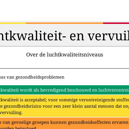
htkwaliteit- en vervui
Over de luchtkwaliteitsniveaus
aus van gezondheidsproblemen
kwaliteit wordt als bevredigend beschouwd en luchtverontrein
kwaliteit is acceptabel; voor sommige verontreinigende stoffe
e gezondheidsrisico voor een zeer klein aantal mensen dat o
vervuiling.
 van gevoelige groepen kunnen gezondheidseffecten ervaren. 
worden beïnvloed.