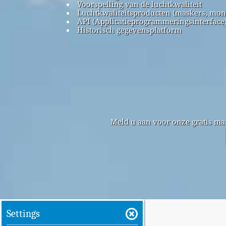
Voorspelling van de luchtkwaliteit
Luchtkwaliteitsproducten (maskers, mon
API (Applicatieprogrammeringsinterface
Historisch gegevensplatform
Meld u aan voor onze gratis ma
Settings