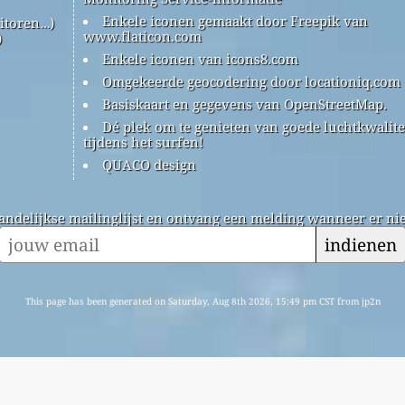
Enkele iconen gemaakt door Freepik van
itoren…)
www.flaticon.com
)
Enkele iconen van icons8.com
Omgekeerde geocodering door locationiq.com
Basiskaart en gegevens van OpenStreetMap.
Dé plek om te genieten van goede luchtkwalite
tijdens het surfen!
QUACO design
andelijkse mailinglijst en ontvang een melding wanneer er nie
indienen
This page has been generated on Saturday, Aug 8th 2026, 15:49 pm CST from jp2n