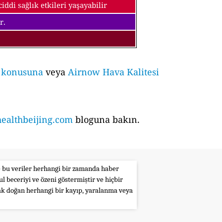
ddi sağlık etkileri yaşayabilir
r.
i konusuna
veya
Airnow Hava Kalitesi
althbeijing.com
bloguna bakın.
le bu veriler herhangi bir zamanda haber
l beceriyi ve özeni göstermiştir ve hiçbir
rak doğan herhangi bir kayıp, yaralanma veya