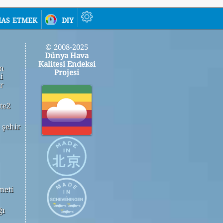
as etmek
diy
© 2008-2025
Dünya Hava
Kalitesi Endeksi
in
Projesi
i
r
te2
 şehir
meti
ğı