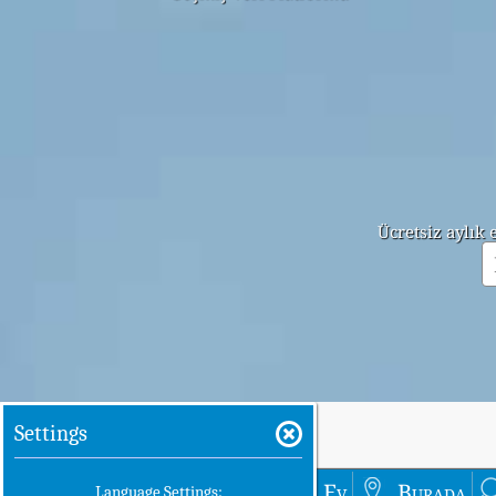
Ücretsiz aylık
Settings
Ev
Burada
Language Settings: