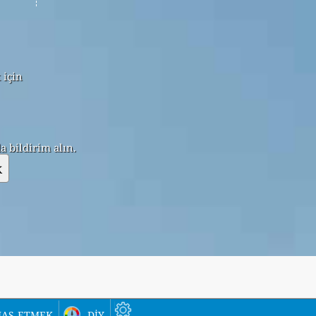
 için
 bildirim alın.
k
as etmek
diy