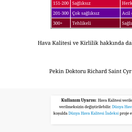
151-200
Sağlıksız
Herk
201-300
Çok sağlıksız
Acil
300+
Tehlikeli
Sağl
Hava Kalitesi ve Kirlilik hakkında d
Pekin Doktoru Richard Saint Cyr 
Kullanım Uyarısı
: Hava Kalitesi veri
verilmeksizin değiştirilebilir.
Dünya Hava
koşulda
Dünya Hava Kalitesi İndeksi
proje 