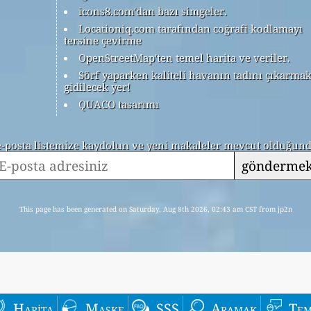
icons8.com'dan bazı simgeler.
Locationiq.com tarafından coğrafi kodlamayı
tersine çevirme
OpenStreetMap'ten temel harita ve veriler.
Sörf yaparken kaliteli havanın tadını çıkarmak
gidilecek yer!
QUACO tasarımı
 e-posta listemize kaydolun ve yeni makaleler mevcut olduğunda
gönderme
This page has been generated on Saturday, Aug 8th 2026, 02:43 am CST from jp2n
Harita
Maske
SSS
Aramak
Tem