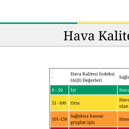
Hava Kalit
Hava Kalitesi İndeksi
-
Sağl
(AQI) Değerleri
0 - 50
İyi
Hava
Hava
51 -100
Orta
olan
Sağlıksız hassas
101-150
Hass
gruplar için