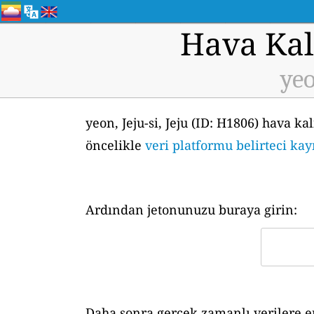
Hava Kali
yeo
yeon, Jeju-si, Jeju (ID: H1806) hava k
öncelikle
veri platformu belirteci kay
Ardından jetonunuzu buraya girin:
Daha sonra gerçek zamanlı verilere er