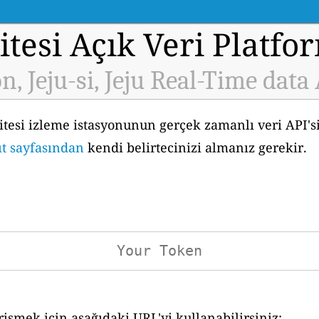
tesi Açık Veri Platfo
n, Jeju-si, Jeju Real-Time data
alitesi izleme istasyonunun gerçek zamanlı veri API'
ıt sayfasından
kendi belirtecinizi almanız gerekir.
işmek için aşağıdaki URL'yi kullanabilirsiniz: