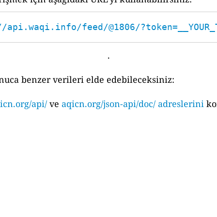
//api.waqi.info/feed/@1806/?token=__YOUR_
.
nuca benzer verileri elde edebileceksiniz:
icn.org/api/
ve
aqicn.org/json-api/doc/ adreslerini
ko