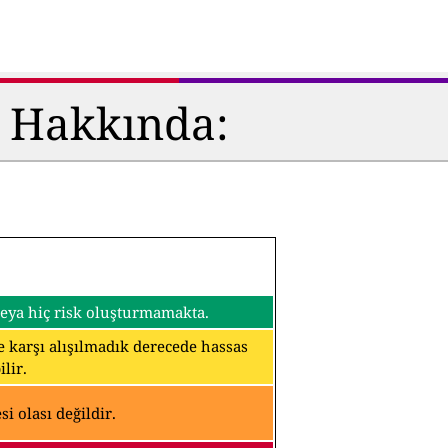
ü Hakkında:
 veya hiç risk oluşturmamakta.
ine karşı alışılmadık derecede hassas
lir.
i olası değildir.