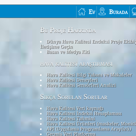
Ev
Burada
Bu Proje Hakkında
Dünya Hava Kalitesi Endeksi Proje Ekibi
İletişime Geçin
Basın ve Medya Kiti
hava kalitesi araştırması
Hava Kalitesi Bilgi Tabanı ve Makaleler
Hava Kalitesi Deneyleri
Hava Kalitesi Sensörleri Analizi
Sıkça Sorulan Sorular
Hava Kalitesi Veri kaynağı
Hava Kalitesi İndeksi Hesaplaması
Hava Kalitesi Tahmini
Hava Kalitesi Ürünleri (maskeler, Monit
API (Uygulama Programlama Arayüzü)
Geçmiş Veri Platformu