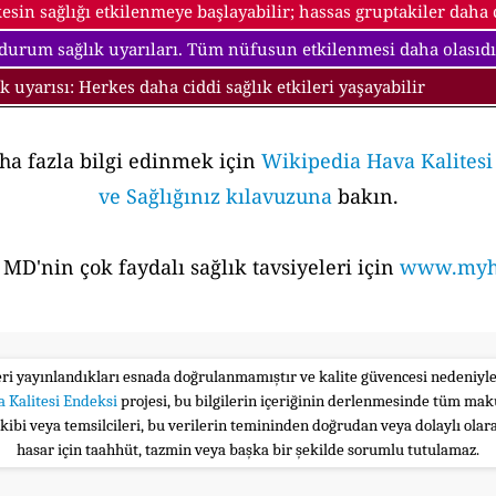
esin sağlığı etkilenmeye başlayabilir; hassas gruptakiler daha ci
 durum sağlık uyarıları. Tüm nüfusun etkilenmesi daha olasıdı
ık uyarısı: Herkes daha ciddi sağlık etkileri yaşayabilir
aha fazla bilgi edinmek için
Wikipedia Hava Kalites
ve Sağlığınız kılavuzuna
bakın.
MD'nin çok faydalı sağlık tavsiyeleri için
www.myhe
leri yayınlandıkları esnada doğrulanmamıştır ve kalite güvencesi nedeniy
 Kalitesi Endeksi
projesi, bu bilgilerin içeriğinin derlenmesinde tüm maku
ekibi veya temsilcileri, bu verilerin temininden doğrudan veya dolaylı ola
hasar için taahhüt, tazmin veya başka bir şekilde sorumlu tutulamaz.