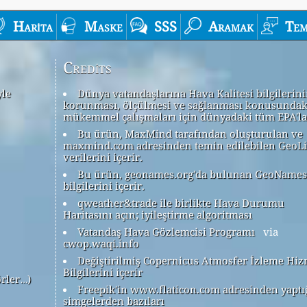
Harita
Maske
SSS
Aramak
Tem
Credits
yle
Dünya vatandaşlarına Hava Kalitesi bilgilerin
korunması, ölçülmesi ve sağlanması konusundak
mükemmel çalışmaları için dünyadaki tüm EPA'la
Bu ürün, MaxMind tarafından oluşturulan ve
maxmind.com adresinden temin edilebilen GeoLi
verilerini içerir.
Bu ürün, geonames.org'da bulunan GeoNames
bilgilerini içerir.
qweather&trade ile birlikte Hava Durumu
Haritasını açın; iyileştirme algoritması
Vatandaş Hava Gözlemcisi Programı
via
cwop.waqi.info
Değiştirilmiş Copernicus Atmosfer İzleme Hiz
Bilgilerini içerir
örler…)
Freepik'in www.flaticon.com adresinden yaptı
simgelerden bazıları