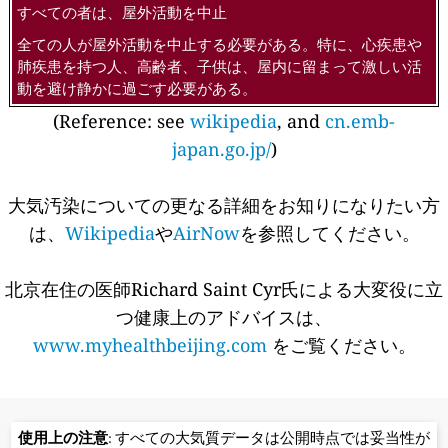
すべての者は、屋外活動を中止
全ての人が屋外活動を中止する必要がある。特に、心疾患や
肺疾患を持つ人、高齢者、子供は、屋内に留まって激しい活
動を避け静かに過ごす必要がある。
(Reference: see
wikipedia
, and
cn.emb-
japan.go.jp/
)
大気汚染についての更なる詳細をお知りになりたい方
は、
Wikipedia
や
AirNow
を参照してください。
北京在住の医師Richard Saint Cyr氏による大変役に立
つ健康上のアドバイスは、
www.myhealthbeijing.com
をご覧ください。
使用上の注意
: すべての大気質データは公開時点では妥当性が