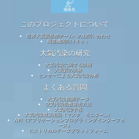
連絡先
このプロジェクトについて
世界大気質指標チームへのお問い合わせ
報道機関向けキット
大気汚染の研究
大気汚染に関する詳細
大気質の実験
センサーによる大気汚染分析
よくある質問
大気汚染観測データ
空気汚染指数算出方法
大気汚染予報
大気汚染対策用品（マスク、モニター...）
API（アプリケーションプログラミングインターフェ
ース）
ヒストリカルデータプラットフォーム