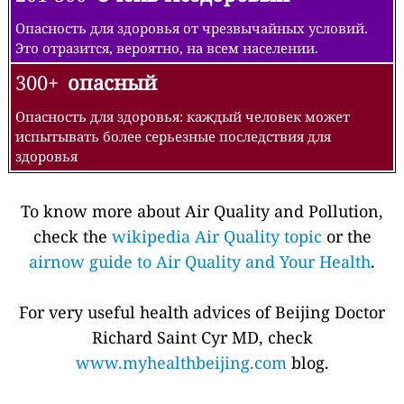
Опасность для здоровья от чрезвычайных условий.
Это отразится, вероятно, на всем населении.
300+
опасный
Опасность для здоровья: каждый человек может
испытывать более серьезные последствия для
здоровья
To know more about Air Quality and Pollution,
check the
wikipedia Air Quality topic
or the
airnow guide to Air Quality and Your Health
.
For very useful health advices of Beijing Doctor
Richard Saint Cyr MD, check
www.myhealthbeijing.com
blog.