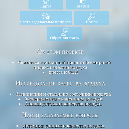
Карта
Маски
Часто задаваемые вопросы
Поиск
Обратная связь
Об этом проекте
Связаться с командой проекта Всемирный
индекс качества воздуха
пресса и СМИ
Исследование качества воздуха
база знаний и статьи по состоянию воздуха
Эксперименты с качеством воздуха
Анализ датчиков качества воздуха
Часто задаваемые вопросы
Источник данных о качестве воздуха