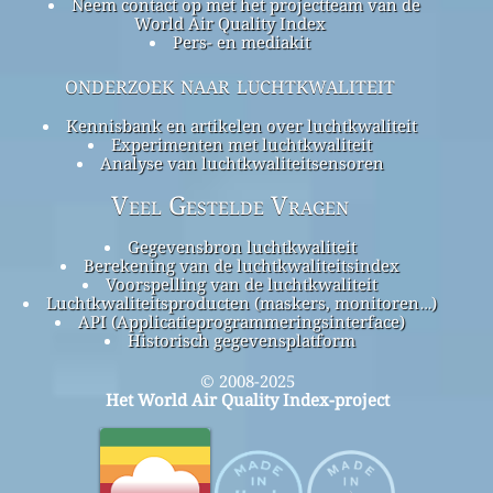
Neem contact op met het projectteam van de
World Air Quality Index
Pers- en mediakit
onderzoek naar luchtkwaliteit
Kennisbank en artikelen over luchtkwaliteit
Experimenten met luchtkwaliteit
Analyse van luchtkwaliteitsensoren
Veel Gestelde Vragen
Gegevensbron luchtkwaliteit
Berekening van de luchtkwaliteitsindex
Voorspelling van de luchtkwaliteit
Luchtkwaliteitsproducten (maskers, monitoren…)
API (Applicatieprogrammeringsinterface)
Historisch gegevensplatform
© 2008-2025
Het World Air Quality Index-project