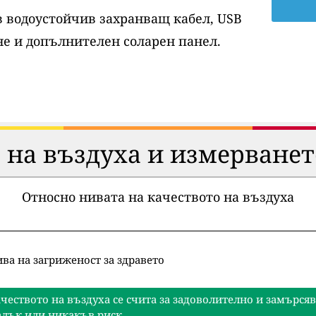
ов водоустойчив захранващ кабел, USB
е и допълнителен соларен панел.
 на въздуха и измерванет
Относно нивата на качеството на въздуха
ва на загриженост за здравето
чеството на въздуха се счита за задоволително и замърся
лък или никакъв риск