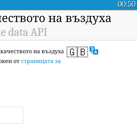
00:50
чеството на въздуха
me data API
🇬🇧
 качеството на въздуха
токен от
страницата за