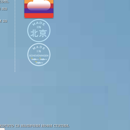
com.
 на
 за
когато са налични нови статии.