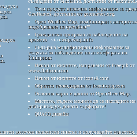
създадени от MaxMind, достъпни от maxmind.
 въздуха
Този продукт включва информация за града
здуха
GeoNames, достъпна от geonames.org.
духа
Open Weather Map, комбиниран с алгоритъм
подобряване на qweather™
Гражданска програма за наблюдение на
времето
via
cwop.waqi.info
ъздуха
а
Съдържа модифицирана информация за
услугата за наблюдение на атмосферата на
ха
Коперник
и,
Някои от иконите, направени от Freepik от
www.flaticon.com
Някои от иконите от icons8.com
Обратно геокодиране от locationiq.com
Основна карта и данни от OpenStreetMap.
Мястото, където можете да се насладите на
добър въздух, докато сърфирате!
QUACO дизайн
платен месечен пощенски списък и получавайте известия, 