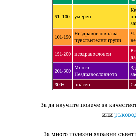
Ка
51 -100
умерен
оп
за
Нездравословна за
Чл
101-150
чувствителни групи
ве
Вс
151-200
нездравословен
да
Много
Зд
201-300
Нездравословното
за
300+
опасен
Си
За да научите повече за качество
или
ръковод
За много полезни здравни съвети