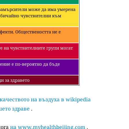
 замърсители може да има умерена
необичайно чувствителни към
фекти. Обществеността не е
е на чувствителните групи могат
ение е по-вероятно да бъде
и за здравето
 качеството на въздуха в wikipedia
шето здраве
.
лога
на www.myhealthbeijing.com
.