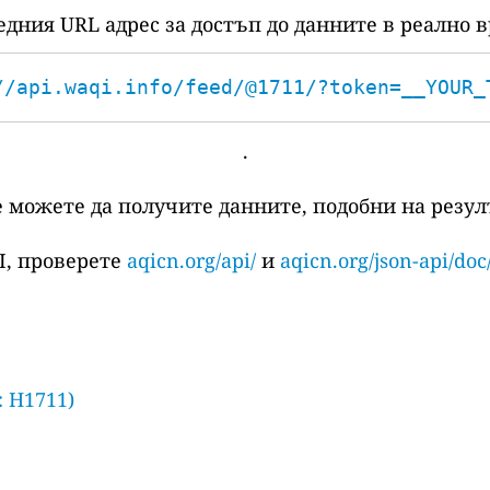
едния URL адрес за достъп до данните в реално в
//api.waqi.info/feed/@1711/?token=__YOUR_
.
е можете да получите данните, подобни на резулт
I, проверете
aqicn.org/api/
и
aqicn.org/json-api/doc
: H1711)