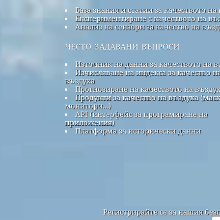
База знания и статии за качеството на
Експериментиране с качеството на въ
Анализ на сензори за качество на въз
често задавани въпроси
Източник на данни за качеството на в
Изчисляване на индекса за качество н
въздуха
Прогнозиране на качеството на възду
Продукти за качество на въздуха (маск
монитори...)
API (интерфейс за програмиране на
приложения)
Платформа за исторически данни
Регистрирайте се за нашия без