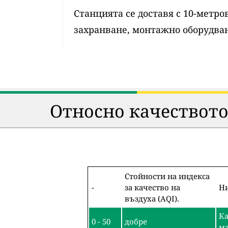
Станцията се доставя с 10-метр
захранване, монтажно оборудван
Относно качеството
Стойности на индекса
-
за качество на
Ни
въздуха (AQI).
Ка
0 - 50
добре
ма