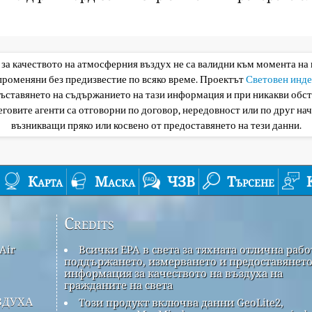
 за качеството на атмосферния въздух не са валидни към момента на
 променяни без предизвестие по всяко време. Проектът
Световен инде
съставянето на съдържанието на тази информация и при никакви обс
еговите агенти са отговорни по договор, нередовност или по друг нач
възникващи пряко или косвено от предоставянето на тези данни.
Карта
Маска
ЧЗВ
Търсене
Credits
Air
Всички EPA в света за тяхната отлична рабо
поддържането, измерването и предоставянето
информация за качеството на въздуха на
гражданите на света
здуха
Този продукт включва данни GeoLite2,