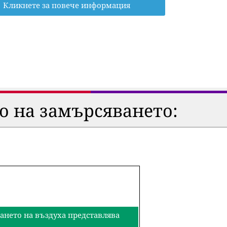
Кликнете за повече информация
о на замърсяването:
ването на въздуха представлява