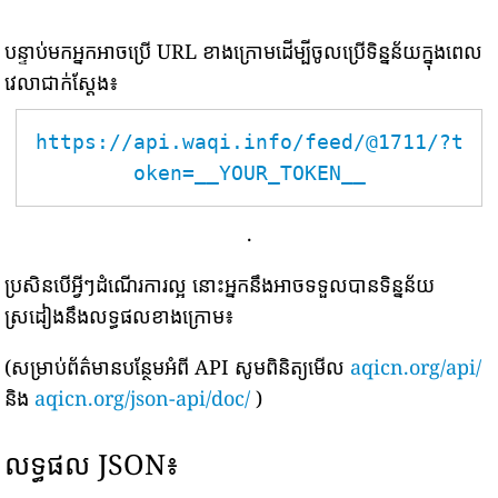
បន្ទាប់មកអ្នកអាចប្រើ URL ខាងក្រោមដើម្បីចូលប្រើទិន្នន័យក្នុងពេល
វេលាជាក់ស្តែង៖
https://api.waqi.info/feed/@1711/?t
oken=__YOUR_TOKEN__
.
ប្រសិនបើអ្វីៗដំណើរការល្អ នោះអ្នកនឹងអាចទទួលបានទិន្នន័យ
ស្រដៀងនឹងលទ្ធផលខាងក្រោម៖
(សម្រាប់ព័ត៌មានបន្ថែមអំពី API សូមពិនិត្យមើល
aqicn.org/api/
និង
aqicn.org/json-api/doc/
)
លទ្ធផល JSON៖