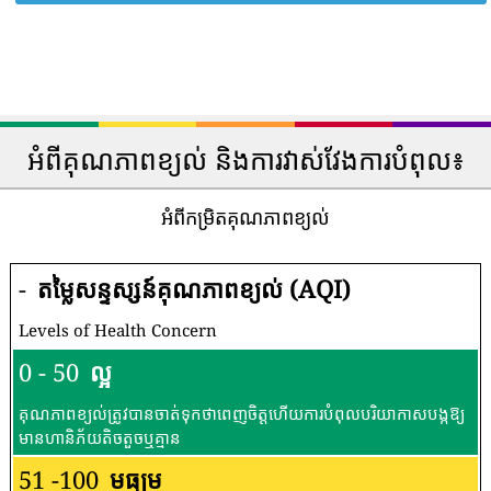
អំពីគុណភាពខ្យល់ និងការវាស់វែងការបំពុល៖
អំពីកម្រិតគុណភាពខ្យល់
-
តម្លៃសន្ទស្សន៍គុណភាពខ្យល់ (AQI)
Levels of Health Concern
0 - 50
ល្អ
គុណភាពខ្យល់ត្រូវបានចាត់ទុកថាពេញចិត្តហើយការបំពុលបរិយាកាសបង្កឱ្យ
មានហានិភ័យតិចតួចឬគ្មាន
51 -100
មធ្យម