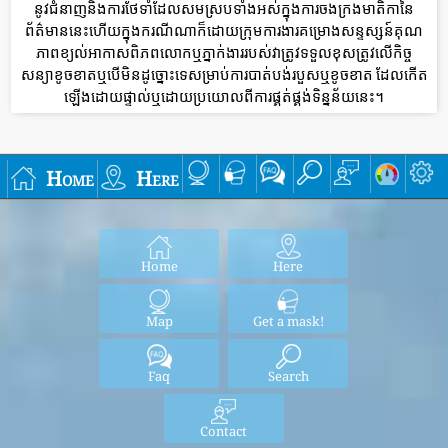
នូវជំនាញនិងការថែទាំដែលសមស្របទាំងអស់ក្នុងការចងក្រងមាតិកានៃ
ព័ត៌មាននេះហើយក្នុងករណីណាក៏ដោយក្រុមការងារគម្រោងសន្ទស្សន៍គុណ
ភាពខ្យល់អាកាសពិភពលោកឬភ្នាក់ងាររបស់វាត្រូវទទួលខុសត្រូវលើកិច្ច
សន្យាខូចខាតឬបើមិនដូច្នោះទេសម្រាប់ការបាត់បង់របួសឬខូចខាត ដែលកើត
ឡើងដោយផ្ទាល់ឬដោយប្រយោលពីការផ្គត់ផ្គង់ទិន្នន័យនេះ។
Home
Here
Home
Here
Map
Get a mask!
Faq
Search
Contact