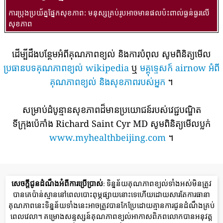
ការប្រុងប្រយ័ត្នផ្នែកសុខភាព: មនុស្សគ្រប់រូបអាចមានផលប៉ះពាល់ធ្ងន់ធ្ងរលើ
សុខភាព
ដើម្បីដឹងបន្ថែមអំពីគុណភាពខ្យល់ និងការបំពុល សូមពិនិត្យមើល
ប្រធានបទគុណភាពខ្យល់ wikipedia
ឬ
មគ្គុទ្ទេសក៍ airnow អំពី
គុណភាពខ្យល់ និងសុខភាពរបស់អ្នក
។
សម្រាប់ដំបូន្មានសុខភាពដ៏មានប្រយោជន៍របស់វេជ្ជបណ្ឌិត
ទីក្រុងប៉េកាំង Richard Saint Cyr MD សូមពិនិត្យមើលប្លក់
www.myhealthbeijing.com
។
សេចក្តីជូនដំណឹងអំពីការប្រើប្រាស់
: ទិន្នន័យគុណភាពខ្យល់ទាំងអស់មិនត្រូវ
បានគេប៉ាន់ស្មាននៅពេលបោះពុម្ភផ្សាយនោះទេហើយដោយសារតែការធានា
គុណភាពនេះទិន្នន័យទាំងនេះអាចត្រូវបានកែប្រែដោយគ្មានការជូនដំណឹងគ្រប់
ពេលវេលា។ គម្រោងសន្ទស្សន៍គុណភាពខ្យល់អាកាសពិភពលោកបានអនុវត្ត