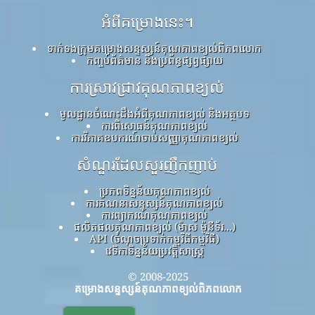
អំពីគម្រោងនេះ។
ទាក់ទងក្រុមគម្រោងសន្ទស្សន៍គុណភាពខ្យល់ពិភពលោក
កញ្ចប់ព័ត៌មាន និងប្រព័ន្ធផ្សព្វផ្សាយ
ការស្រាវជ្រាវគុណភាពខ្យល់
មូលដ្ឋានចំណេះដឹងអំពីគុណភាពខ្យល់ និងអត្ថបទ
ការពិសោធន៍គុណភាពខ្យល់
ការវិភាគឧបករណ៍ចាប់សញ្ញាគុណភាពខ្យល់
សំណួរដែលសួរញឹកញាប់
ប្រភពទិន្នន័យគុណភាពខ្យល់
ការគណនាសន្ទស្សន៍គុណភាពខ្យល់
ការព្យាករណ៍គុណភាពខ្យល់
ផលិតផលគុណភាពខ្យល់ (ម៉ាស ម៉ូនីទ័រ...)
API (ចំណុចប្រទាក់កម្មវិធីកម្មវិធី)
វេទិកាទិន្នន័យប្រវត្តិសាស្ត្រ
© 2008-2025
គម្រោងសន្ទស្សន៍គុណភាពខ្យល់ពិភពលោក