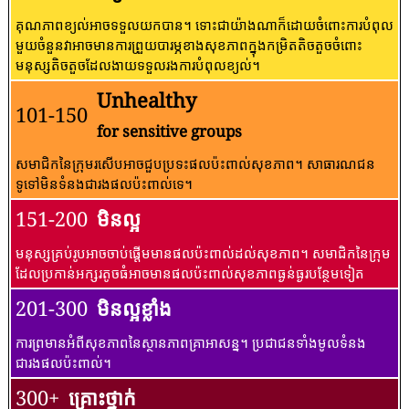
គុណភាពខ្យល់អាចទទួលយកបាន។ ទោះជាយ៉ាងណាក៏ដោយចំពោះការបំពុល
មួយចំនួនវាអាចមានការព្រួយបារម្ភខាងសុខភាពក្នុងកម្រិតតិចតួចចំពោះ
មនុស្សតិចតួចដែលងាយទទួលរងការបំពុលខ្យល់។
Unhealthy
101-150
for sensitive groups
សមាជិកនៃក្រុមរសើបអាចជួបប្រទះផលប៉ះពាល់សុខភាព។ សាធារណជន​
ទូទៅ​មិន​ទំនង​ជា​រង​ផល​ប៉ះពាល់​ទេ។
151-200
មិនល្អ
មនុស្សគ្រប់រូបអាចចាប់ផ្តើមមានផលប៉ះពាល់ដល់សុខភាព។ សមាជិកនៃក្រុម
ដែលប្រកាន់អក្សរតូចធំអាចមានផលប៉ះពាល់សុខភាពធ្ងន់ធ្ងរបន្ថែមទៀត
201-300
មិនល្អខ្លាំង
ការព្រមានអំពីសុខភាពនៃស្ថានភាពគ្រាអាសន្ន។ ប្រជាជនទាំងមូលទំនង
ជារងផលប៉ះពាល់។
300+
គ្រោះថ្នាក់