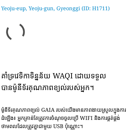
Yeoju-eup, Yeoju-gun, Gyeonggi (ID: H1711)
គាំទ្រវេទិកាទិន្នន័យ WAQI ដោយទទួល
បានម៉ូនីទ័រគុណភាពខ្យល់របស់អ្នក។
ម៉ូនីទ័រគុណភាពខ្យល់ GAIA របស់យើងមានភាពងាយស្រួលក្នុងការ
ដំឡើង៖ អ្នកគ្រាន់តែត្រូវការចំណុចចូលប្រើ WIFI និងការផ្គត់ផ្គង់
ថាមពលដែលត្រូវគ្នាជាមួយ USB ប៉ុណ្ណោះ។