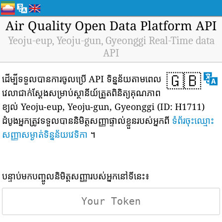
Air Quality Open Data Platform API
Yeoju-eup, Yeoju-gun, Gyeonggi Real-Time data
API
🇬🇧
ដើម្បីទទួលបានការចូលប្រើ API ទិន្នន័យតាមពេល
វេលាជាក់ស្តែងសម្រាប់ស្ថានីយ៍ត្រួតពិនិត្យគុណភាព
ខ្យល់ Yeoju-eup, Yeoju-gun, Gyeonggi (ID: H1711)
ដំបូងអ្នកត្រូវទទួលបាននិមិត្តសញ្ញាផ្ទាល់ខ្លួនរបស់អ្នកពី
ទំព័រចុះឈ្មោះ
សញ្ញាសម្ងាត់ទិន្នន័យវេទិកា
។
បន្ទាប់មកបញ្ចូលនិមិត្តសញ្ញារបស់អ្នកនៅទីនេះ៖