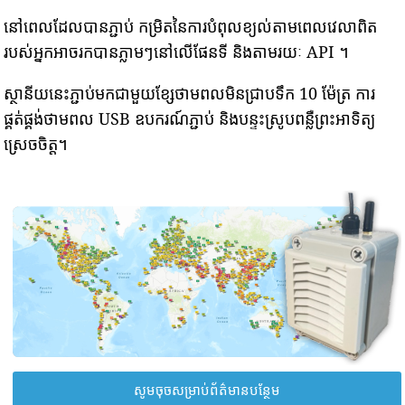
នៅពេលដែលបានភ្ជាប់ កម្រិតនៃការបំពុលខ្យល់តាមពេលវេលាពិត
របស់អ្នកអាចរកបានភ្លាមៗនៅលើផែនទី និងតាមរយៈ API ។
ស្ថានីយនេះភ្ជាប់មកជាមួយខ្សែថាមពលមិនជ្រាបទឹក 10 ម៉ែត្រ ការ
ផ្គត់ផ្គង់ថាមពល USB ឧបករណ៍ភ្ជាប់ និងបន្ទះស្រូបពន្លឺព្រះអាទិត្យ
ស្រេចចិត្ត។
សូមចុចសម្រាប់ព័ត៌មានបន្ថែម