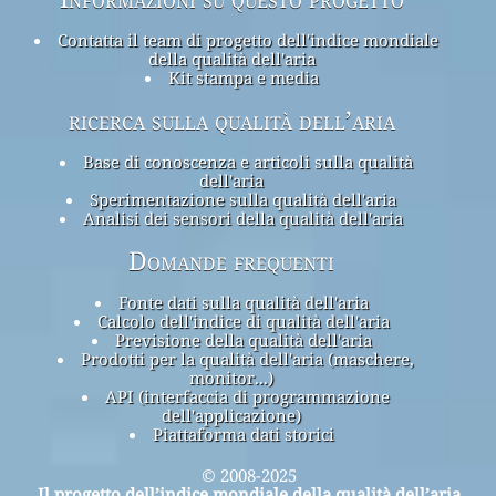
Contatta il team di progetto dell'indice mondiale
della qualità dell'aria
Kit stampa e media
ricerca sulla qualità dell’aria
Base di conoscenza e articoli sulla qualità
dell'aria
Sperimentazione sulla qualità dell'aria
Analisi dei sensori della qualità dell'aria
Domande frequenti
Fonte dati sulla qualità dell'aria
Calcolo dell'indice di qualità dell'aria
Previsione della qualità dell'aria
Prodotti per la qualità dell'aria (maschere,
monitor...)
API (interfaccia di programmazione
dell'applicazione)
Piattaforma dati storici
© 2008-2025
Il progetto dell’indice mondiale della qualità dell’aria