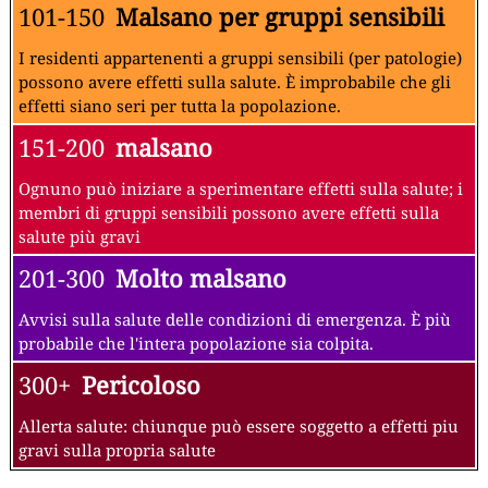
101-150
Malsano per gruppi sensibili
I residenti appartenenti a gruppi sensibili (per patologie)
possono avere effetti sulla salute. È improbabile che gli
effetti siano seri per tutta la popolazione.
151-200
malsano
Ognuno può iniziare a sperimentare effetti sulla salute; i
membri di gruppi sensibili possono avere effetti sulla
salute più gravi
201-300
Molto malsano
Avvisi sulla salute delle condizioni di emergenza. È più
probabile che l'intera popolazione sia colpita.
300+
Pericoloso
Allerta salute: chiunque può essere soggetto a effetti piu
gravi sulla propria salute