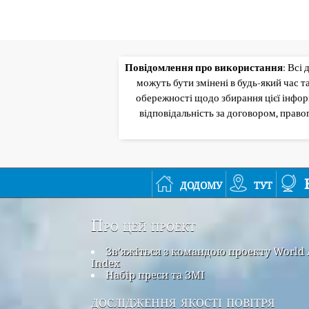
Повідомлення про використання
: Всі
можуть бути змінені в будь-який час 
обережності щодо збирання цієї інформ
відповідальність за договором, прав
додому
тут
Про цей проект
Зв’яжіться з командою проекту World 
Index
Набір преси та ЗМІ
дослідження якості повітря