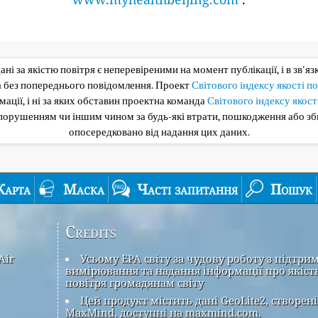
 дані за якістю повітря є неперевіреними на момент публікації, і в зв'я
та без попереднього повідомлення. Проект
Світового індексу якості п
ації, і ні за яких обставин проектна команда
Світового індексу якост
опорушенням чи іншим чином за будь-які втрати, пошкодження або з
опосередковано від надання цих даних.
Карта
Маска
Часті запитання
Пошук
Credits
Air
Усьому EPA світу за чудову роботу з підтри
вимірювання та надання інформації про якіст
повітря громадянам світу
Цей продукт містить дані GeoLite2, створені
MaxMind, доступні на maxmind.com.