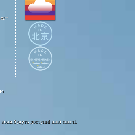
her™
тю
оли будуть доступні нові статті.