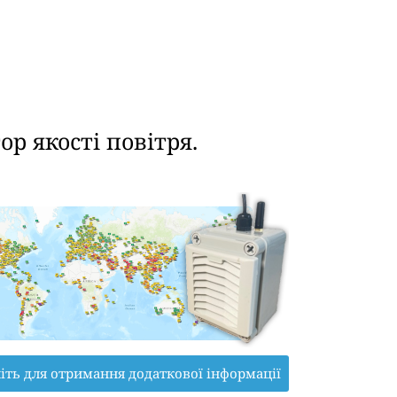
р якості повітря.
іть для отримання додаткової інформації