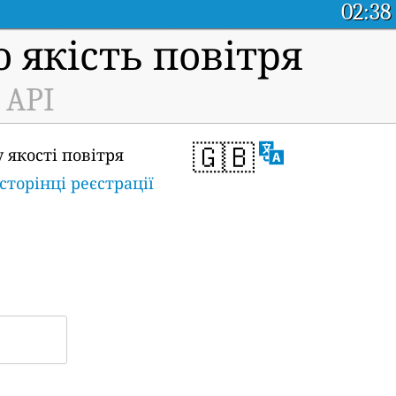
02:38
 якість повітря
 API
🇬🇧
 якості повітря
сторінці реєстрації