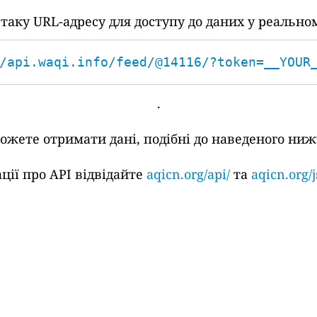
аку URL-адресу для доступу до даних у реальном
/api.waqi.info/feed/@14116/?token=__YOUR
.
жете отримати дані, подібні до наведеного ниж
ції про API відвідайте
aqicn.org/api/
та
aqicn.org/j