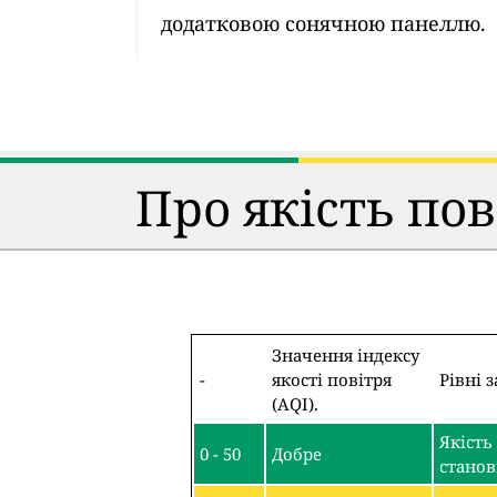
додатковою сонячною панеллю.
Про якість по
Значення індексу
-
якості повітря
Рівні 
(AQI).
Якість
0 - 50
Добре
станов