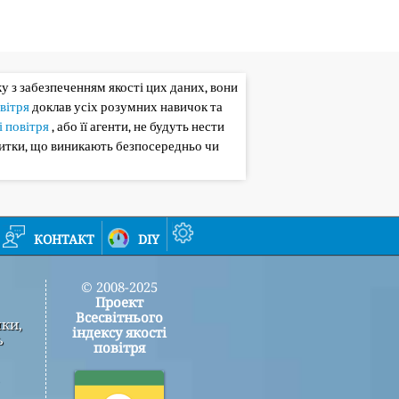
зку з забезпеченням якості цих даних, вони
овітря
доклав усіх розумних навичок та
і повітря
, або її агенти, не будуть нести
битки, що виникають безпосередньо чи
контакт
diy
© 2008-2025
Проект
Всесвітнього
мки,
індексу якості
ь
повітря