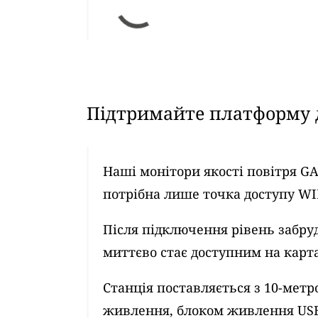
Підтримайте платформу д
Наші монітори якості повітря G
потрібна лише точка доступу WI
Після підключення рівень забру
миттєво стає доступним на картах
Станція поставляється з 10-ме
живлення, блоком живлення US