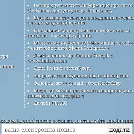
Цей продукт містить інформацію про місто
GeoNames, доступну на geonames.org.
Відкрити карту погоди в поєднанні з qweat
алгоритм вдосконалення
Громадянська програма спостереження за
погодою
via
cwop.waqi.info
Містить модифіковану інформацію служби
моніторингу атмосфери Коперника
Деякі з іконок, зроблених Freepik з
ітря
www.flaticon.com
вання)
Деякі іконки з icons8.com
Зворотне геокодування від locationiq.com
Основна карта та дані з OpenStreetMap.
Місце, де можна насолодитися гарною якіс
повітря під час серфінгу!
Дизайн QUACO
 щомісячний список розсилки та отримуйте сповіщення, к
подати