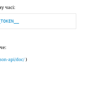
у часі:
_TOKEN__
че:
son-api/doc/
)