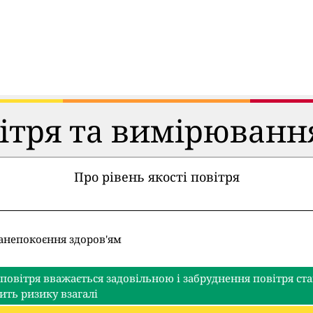
вітря та вимірюванн
Про рівень якості повітря
занепокоєння здоров'ям
 повітря вважається задовільною і забруднення повітря с
ить ризику взагалі