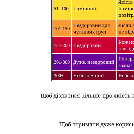
Якість
51 -100
Помірний
помірн
повітр
Нездоровий для
Люди з
101-150
чутливих груп
не від
Кожен 
151-200
Нездоровий
наслід
Попере
201-300
Дуже, нездоровий
зазнає
300+
Небезпечний
Небезп
Щоб дізнатися більше про якість 
Щоб отримати дуже корисні 