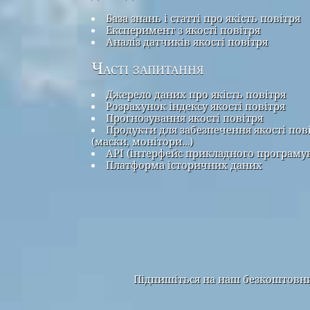
База знань і статті про якість повітря
Експеримент з якості повітря
Аналіз датчиків якості повітря
Часті запитання
Джерело даних про якість повітря
Розрахунок індексу якості повітря
Прогнозування якості повітря
Продукти для забезпечення якості пов
(маски, монітори…)
API (інтерфейс прикладного програму
Платформа історичних даних
Підпишіться на наш безкоштовний