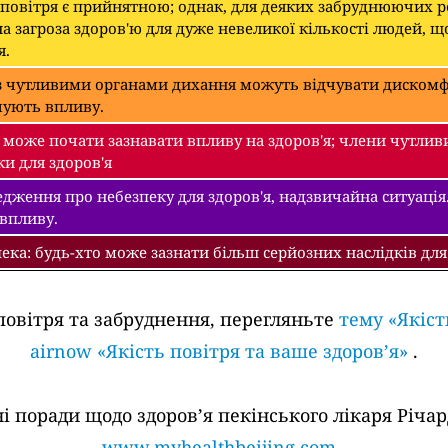
 повітря є прийнятною; однак, для деяких забруднюючих 
а загроза здоров'ю для дуже невеликої кількості людей, щ
я.
 чутливими органами дихання можуть відчувати дискомфо
чують впливу.
може почати зазнавати впливу на здоров'я; члени чутлив
ки для здоров'я
дження про небезпеку для здоров'я, надзвичайна ситуація.
 впливу.
ека: будь-хто може зазнати більш серйозних наслідків для
повітря та забруднення, перегляньте
тему «Якіст
airnow «Якість повітря та ваше здоров’я»
.
поради щодо здоров’я пекінського лікаря Річард
www.myhealthbeijing.com
.