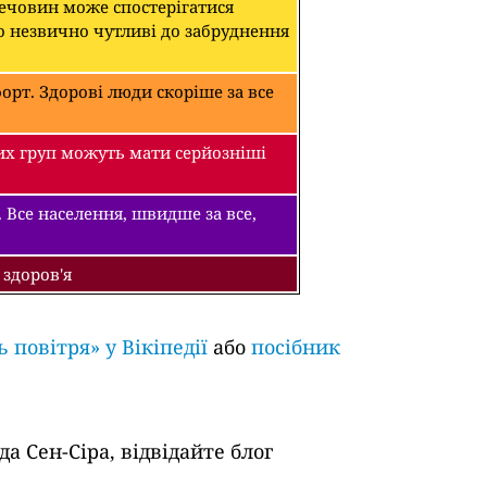
речовин може спостерігатися
о незвично чутливі до забруднення
рт. Здорові люди скоріше за все
их груп можуть мати серйозніші
 Все населення, швидше за все,
 здоров'я
ь повітря» у Вікіпедії
або
посібник
а Сен-Сіра, відвідайте блог