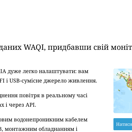
аних WAQI, придбавши свій моніто
AIA дуже легко налаштувати: вам
FI і USB-сумісне джерело живлення.
днення повітря в реальному часі
 і через API.
тровим водонепроникним кабелем
Натисн
B, монтажним обладнанням і