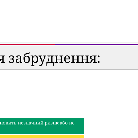
я забруднення:
тановить незначний ризик або не