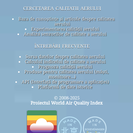
cercetarea calitatii aerului
Baza de cunoștințe și articole despre calitatea
aerului
Experimentarea calității aerului
Analiza senzorilor de calitate a aerului
întrebări frecvente
Sursa datelor despre calitatea aerului
Calculul indicelui de calitate a aerului
Prognoza calității aerului
Produse pentru calitatea aerului (măști,
monitoare...)
API (Interfață de programare a aplicației)
Platformă de date istorice
© 2008-2025
Proiectul World Air Quality Index