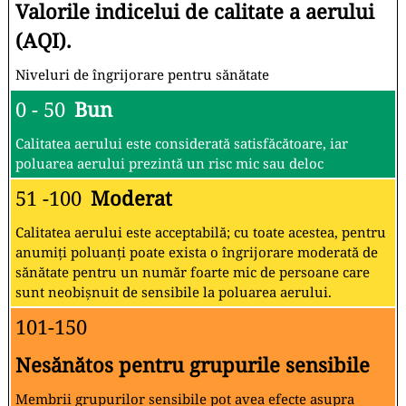
Valorile indicelui de calitate a aerului
(AQI).
Niveluri de îngrijorare pentru sănătate
0 - 50
Bun
Calitatea aerului este considerată satisfăcătoare, iar
poluarea aerului prezintă un risc mic sau deloc
51 -100
Moderat
Calitatea aerului este acceptabilă; cu toate acestea, pentru
anumiți poluanți poate exista o îngrijorare moderată de
sănătate pentru un număr foarte mic de persoane care
sunt neobișnuit de sensibile la poluarea aerului.
101-150
Nesănătos pentru grupurile sensibile
Membrii grupurilor sensibile pot avea efecte asupra