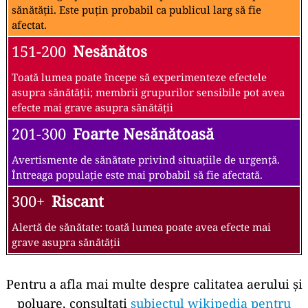
sănătății. Este puțin probabil ca publicul larg să fie
afectat.
151-200
Nesănătos
Toată lumea poate începe să experimenteze efectele
asupra sănătății; membrii grupurilor sensibile pot avea
efecte mai grave asupra sănătății
201-300
Foarte Nesănătoasă
Avertismente de sănătate privind situațiile de urgență.
Întreaga populație este mai probabil să fie afectată.
300+
Riscant
Alertă de sănătate: toată lumea poate avea efecte mai
grave asupra sănătății
Pentru a afla mai multe despre calitatea aerului și
poluare, consultați
subiectul wikipedia pentru