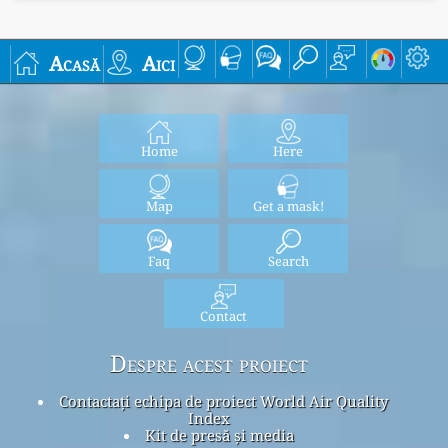
Acasă
Aici
Home
Here
Map
Get a mask!
Faq
Search
Contact
Despre acest proiect
Contactați echipa de proiect World Air Quality
Index
Kit de presă și media