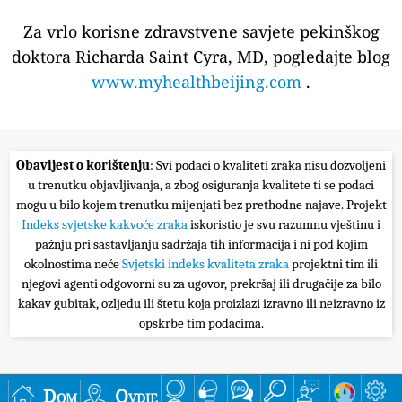
Za vrlo korisne zdravstvene savjete pekinškog
doktora Richarda Saint Cyra, MD, pogledajte blog
www.myhealthbeijing.com
.
Obavijest o korištenju
: Svi podaci o kvaliteti zraka nisu dozvoljeni
u trenutku objavljivanja, a zbog osiguranja kvalitete ti se podaci
mogu u bilo kojem trenutku mijenjati bez prethodne najave. Projekt
Indeks svjetske kakvoće zraka
iskoristio je svu razumnu vještinu i
pažnju pri sastavljanju sadržaja tih informacija i ni pod kojim
okolnostima neće
Svjetski indeks kvaliteta zraka
projektni tim ili
njegovi agenti odgovorni su za ugovor, prekršaj ili drugačije za bilo
kakav gubitak, ozljedu ili štetu koja proizlazi izravno ili neizravno iz
opskrbe tim podacima.
Dom
Ovdje