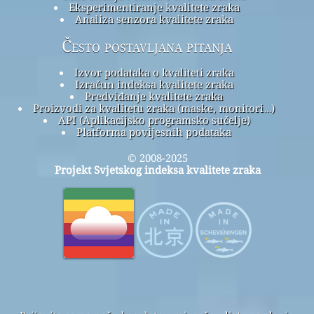
Eksperimentiranje kvalitete zraka
Analiza senzora kvalitete zraka
Često postavljana pitanja
Izvor podataka o kvaliteti zraka
Izračun indeksa kvalitete zraka
Predviđanje kvalitete zraka
Proizvodi za kvalitetu zraka (maske, monitori…)
API (Aplikacijsko programsko sučelje)
Platforma povijesnih podataka
© 2008-2025
Projekt Svjetskog indeksa kvalitete zraka