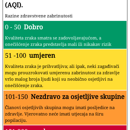
(AQI).
Razine zdravstvene zabrinutosti
0 - 50
Dobro
Kvaliteta zraka smatra se zadovoljavajućom, a
onečišćenje zraka predstavlja mali ili nikakav rizik
51 -100
umjeren
Kvaliteta zraka je prihvatljiva; ali ipak, neki zagađivači
mogu prouzrokovati umjerenu zabrinutost za zdravlje
vrlo malog broja ljudi koji su neobično osjetljivi na
onečišćenje zraka.
101-150
Nezdravo za osjetljive skupine
Članovi osjetljivih skupina mogu imati posljedice na
zdravlje. Vjerovatno neće imati utjecaja na širu
popilaciju.