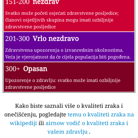
151-200
nezdrav
Svatko može početi osjećati zdravstvene posljedice;
članovi osjetljivih skupina mogu imati ozbiljnije
zdravstvene posljedice
201-300
Vrlo nezdravo
Zdravstvena upozorenja o izvanrednim okolnostima.
Veća je vjerojatnost da će cijela populacija biti pogođena.
300+
Opasan
Upozorenje o zdravlju: svatko može imati ozbiljnije
zdravstvene posljedice
Kako biste saznali više o kvaliteti zraka i
onečišćenju, pogledajte
temu o kvaliteti zraka na
wikipediji
ili
airnow vodič o kvaliteti zraka i
vašem zdravlju
.