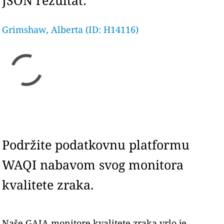
JSON rezultat:
Grimshaw, Alberta (ID: H14116)
Podržite podatkovnu platformu
WAQI nabavom svog monitora
kvalitete zraka.
Naše GAIA monitore kvalitete zraka vrlo je