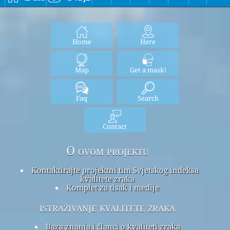
Home
Here
Map
Get a mask!
Faq
Search
Contact
O ovom projektu
Kontaktirajte projektni tim Svjetskog indeksa
kvalitete zraka
Komplet za tisak i medije
istraživanje kvalitete zraka
Baza znanja i članci o kvaliteti zraka