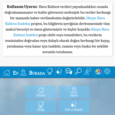
Kullanım Uyarısı
: Hava Kalitesi verileri yayınlandıkları esnada
doğrulanmamıştır ve kalite güvencesi nedeniyle bu veriler herhangi
bir zamanda haber verilmeksizin değiştirilebilir.
Dünya Hava
Kalitesi Endeksi
projesi, bu bilgilerin içeriğinin derlenmesinde tüm
makul beceriyi ve özeni göstermiştir ve hiçbir koşulda
Dünya Hava
Kalitesi İndeksi
proje ekibi veya temsilcileri, bu verilerin
temininden doğrudan veya dolaylı olarak doğan herhangi bir kayıp,
yaralanma veya hasar için taahhüt, tazmin veya başka bir şekilde
sorumlu tutulamaz.
Ev
Burada
Home
Here
Map
Get a mask!