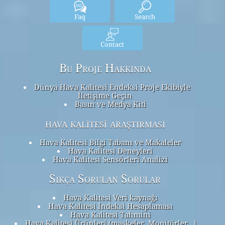
Faq
Search
Contact
Bu Proje Hakkında
Dünya Hava Kalitesi Endeksi Proje Ekibiyle
İletişime Geçin
Basın ve Medya Kiti
hava kalitesi araştırması
Hava Kalitesi Bilgi Tabanı ve Makaleler
Hava Kalitesi Deneyleri
Hava Kalitesi Sensörleri Analizi
Sıkça Sorulan Sorular
Hava Kalitesi Veri kaynağı
Hava Kalitesi İndeksi Hesaplaması
Hava Kalitesi Tahmini
Hava Kalitesi Ürünleri (maskeler, Monitörler…)