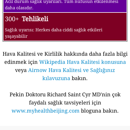
Acil durum sağlık uyarıları. Tüm nüfusun etkilenmesi
daha olasıdır.
300+
Tehlikeli
Sağlık uyarısı: Herkes daha ciddi sağlık etkileri
yaşayabilir
Hava Kalitesi ve Kirlilik hakkında daha fazla bilgi
edinmek için
Wikipedia Hava Kalitesi konusuna
veya
Airnow Hava Kalitesi ve Sağlığınız
kılavuzuna
bakın.
Pekin Doktoru Richard Saint Cyr MD'nin çok
faydalı sağlık tavsiyeleri için
www.myhealthbeijing.com
bloguna bakın.