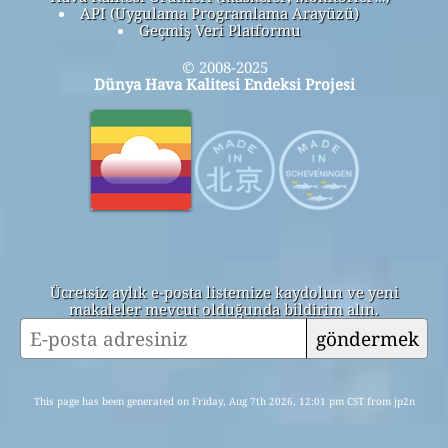
API (Uygulama Programlama Arayüzü)
Geçmiş Veri Platformu
© 2008-2025
Dünya Hava Kalitesi Endeksi Projesi
Ücretsiz aylık e-posta listemize kaydolun ve yeni
makaleler mevcut olduğunda bildirim alın.
göndermek
This page has been generated on Friday, Aug 7th 2026, 12:01 pm CST from jp2n