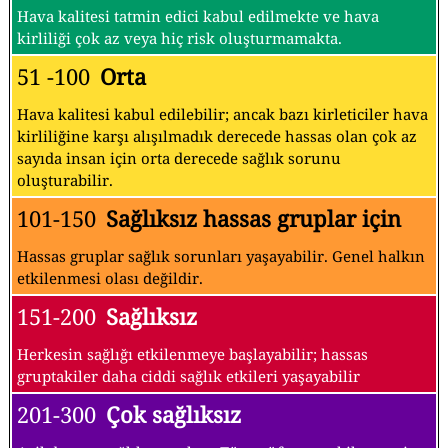
Hava kalitesi tatmin edici kabul edilmekte ve hava
kirliliği çok az veya hiç risk oluşturmamakta.
51 -100
Orta
Hava kalitesi kabul edilebilir; ancak bazı kirleticiler hava
kirliliğine karşı alışılmadık derecede hassas olan çok az
sayıda insan için orta derecede sağlık sorunu
oluşturabilir.
101-150
Sağlıksız hassas gruplar için
Hassas gruplar sağlık sorunları yaşayabilir. Genel halkın
etkilenmesi olası değildir.
151-200
Sağlıksız
Herkesin sağlığı etkilenmeye başlayabilir; hassas
gruptakiler daha ciddi sağlık etkileri yaşayabilir
201-300
Çok sağlıksız