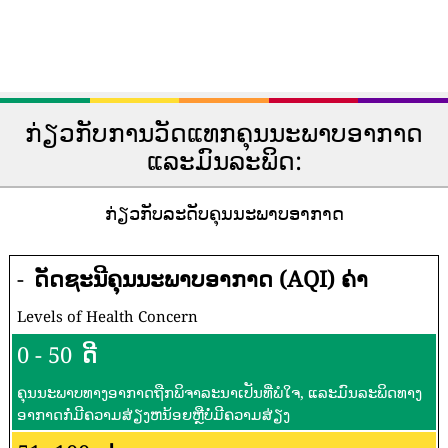
ກ່ຽວກັບການວັດແທກຄຸນນະພາບອາກາດ
ແລະມົນລະພິດ:
ກ່ຽວກັບລະດັບຄຸນນະພາບອາກາດ
-
ດັດຊະນີຄຸນນະພາບອາກາດ (AQI) ຄ່າ
Levels of Health Concern
0 - 50
ດີ
ຄຸນນະພາບທາງອາກາດຖືກພິຈາລະນາເປັນທີ່ພໍໃຈ, ແລະມົນລະພິດທາງ
ອາກາດກໍ່ມີຄວາມສ່ຽງຫນ້ອຍຫຼືບໍ່ມີຄວາມສ່ຽງ