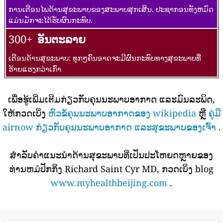
ການເຕືອນໄພດ້ານສຸຂະພາບຂອງສະພາບສຸກເສີນ. ປະຊາກອນທັງຫມົດ
ແມ່ນມັກຈະໄດ້ຮັບຜົນກະທົບ.
300+
ອັນຕະລາຍ
ເຕືອນດ້ານສຸຂະພາບ: ທຸກໆຄົນອາດຈະມີຜົນກະທົບທາງສຸຂະພາບທີ່
ຮ້າຍແຮງກວ່າເກົ່າ
ເພື່ອຮູ້ເພີ່ມເຕີມກ່ຽວກັບຄຸນນະພາບອາກາດ ແລະມົນລະພິດ,
ໃຫ້ກວດເບິ່ງ
ຫົວຂໍ້ຄຸນນະພາບອາກາດຂອງ wikipedia
ຫຼື
ຄູ່ມື
airnow ກ່ຽວກັບຄຸນນະພາບອາກາດ ແລະສຸຂະພາບຂອງເຈົ້າ
.
ສໍາລັບຄໍາແນະນໍາດ້ານສຸຂະພາບທີ່ເປັນປະໂຫຍດຫຼາຍຂອງ
ທ່ານຫມໍປັກກິ່ງ Richard Saint Cyr MD, ກວດເບິ່ງ blog
www.myhealthbeijing.com
.