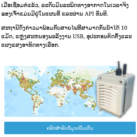
ເມື່ອເຊື່ອມຕໍ່ແລ້ວ, ລະດັບມົນລະພິດທາງອາກາດໃນເວລາຈິງ
ຂອງເຈົ້າແມ່ນມີຢູ່ໃນແຜນທີ່ ແລະຜ່ານ API ທັນທີ.
ສະຖານີດັ່ງກ່າວມາພ້ອມກັບສາຍໄຟທີ່ສາມາດກັນນ້ໍາໄດ້ 10
ແມັດ, ແຫຼ່ງສະຫນອງພະລັງງານ USB, ອຸປະກອນຕິດຕັ້ງແລະ
ແຜງແສງອາທິດທາງເລືອກ.
ຄລິກສຳລັບຂໍ້ມູນເພີ່ມເຕີມ