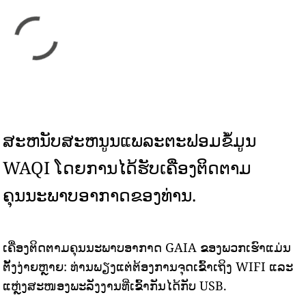
ສະຫນັບສະຫນູນແພລະຕະຟອມຂໍ້ມູນ
WAQI ໂດຍການໄດ້ຮັບເຄື່ອງຕິດຕາມ
ຄຸນນະພາບອາກາດຂອງທ່ານ.
ເຄື່ອງຕິດຕາມຄຸນນະພາບອາກາດ GAIA ຂອງພວກເຮົາແມ່ນ
ຕັ້ງງ່າຍຫຼາຍ: ທ່ານພຽງແຕ່ຕ້ອງການຈຸດເຂົ້າເຖິງ WIFI ແລະ
ແຫຼ່ງສະໜອງພະລັງງານທີ່ເຂົ້າກັນໄດ້ກັບ USB.