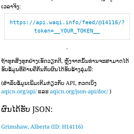
ເວລາຈິງ:
https://api.waqi.info/feed/@14116/?
token=__YOUR_TOKEN__
.
ຖ້າທຸກສິ່ງທຸກຢ່າງເຮັດວຽກດີ, ຫຼັງຈາກນັ້ນທ່ານຈະສາມາດໄດ້
ຮັບຂໍ້ມູນທີ່ຄ້າຍຄືກັນກັບຜົນໄດ້ຮັບຂ້າງລຸ່ມນີ້:
(ສຳລັບຂໍ້ມູນເພີ່ມເຕີມກ່ຽວກັບ API, ກວດເບິ່ງ
aqicn.org/api/
ແລະ
aqicn.org/json-api/doc/
)
ຜົນໄດ້ຮັບ JSON:
Grimshaw, Alberta (ID: H14116)