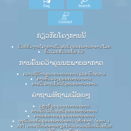
Faq
Search
Contact
ກ່ຽວກັບໂຄງການນີ້
ຕິດຕໍ່ທີມງານໂຄງການດັດສະນີຄຸນນະພາບອາກາດໂລກ
ກົດ​ແລະ​ສື່​ມວນ​ຊົນ Kit
ການຄົ້ນຄວ້າຄຸນນະພາບອາກາດ
ຄວາມຮູ້ດ້ານຄຸນນະພາບອາກາດ ແລະ ບົດຄວາມ
ການທົດລອງຄຸນນະພາບອາກາດ
ການວິເຄາະເຊັນເຊີຄຸນນະພາບອາກາດ
ຄໍາຖາມທີ່ຖາມເລື້ອຍໆ
ແຫຼ່ງຂໍ້ມູນຄຸນນະພາບອາກາດ
ການຄິດໄລ່ດັດຊະນີຄຸນນະພາບອາກາດ
ການພະຍາກອນຄຸນນະພາບອາກາດ
ຜະລິດຕະພັນຄຸນນະພາບອາກາດ (ໜ້າກາກ, ຈໍພາບ…)
API (ການໂຕ້ຕອບການຂຽນໂປລແກລມແອັບພລິເຄຊັນ)
ເວທີຂໍ້ມູນປະຫວັດສາດ