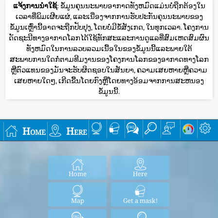
ແຈ້ງການນໍາໃຊ້
: ຂໍ້ມູນຄຸນນະພາບອາກາດທັງຫມົດແມ່ນບໍ່ຖືກຕ້ອງໃນ
ເວລາທີ່ພິມເຜີຍແຜ່, ແລະເນື່ອງຈາກການຮັບປະກັນຄຸນນະພາບຂອງ
ຂໍ້ມູນເຫຼົ່ານີ້ອາດຈະຖືກປັບປຸງ, ໂດຍບໍ່ມີຂໍ້ສັງເກດ, ໃນທຸກເວລາ. ໂຄງການ
ດັດຊະນີທາງອາກາດໂລກໄດ້ໃຊ້ທັກສະແລະການດູແລທີ່ສົມເຫດສົມຜົນ
ທັງຫມົດໃນການລວບລວມເນື້ອໃນຂອງຂໍ້ມູນນີ້ແລະພາຍໃຕ້
ສະພາບການໃດກໍ່ຕາມທີມງານຂອງໂຄງການໂລກຂອງອາກາດທາງໂລກ
ຫຼືຕົວແທນຂອງມັນຈະຮັບຜິດຊອບໃນສັນຍາ, ຄວາມເສຍຫາຍຫຼືຄວາມ
ເສຍຫາຍໃດໆ, ເກີດຂື້ນໂດຍກົງຫຼືໂດຍທາງອ້ອມຈາກການສະຫນອງ
ຂໍ້ມູນນີ້.
Home
Here
Home
Here
Map
Get a mask!