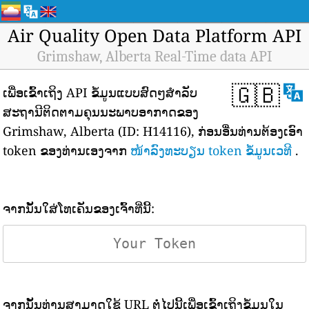
Air Quality Open Data Platform API
Grimshaw, Alberta Real-Time data API
🇬🇧
ເພື່ອເຂົ້າເຖິງ API ຂໍ້ມູນແບບສົດໆສຳລັບ
ສະຖານີຕິດຕາມຄຸນນະພາບອາກາດຂອງ
Grimshaw, Alberta (ID: H14116), ກ່ອນອື່ນທ່ານຕ້ອງເອົາ
token ຂອງທ່ານເອງຈາກ
ໜ້າລົງທະບຽນ token ຂໍ້ມູນເວທີ
.
ຈາກນັ້ນໃສ່ໂທເຄັນຂອງເຈົ້າທີ່ນີ້:
ຈາກນັ້ນທ່ານສາມາດໃຊ້ URL ຕໍ່ໄປນີ້ເພື່ອເຂົ້າເຖິງຂໍ້ມູນໃນ