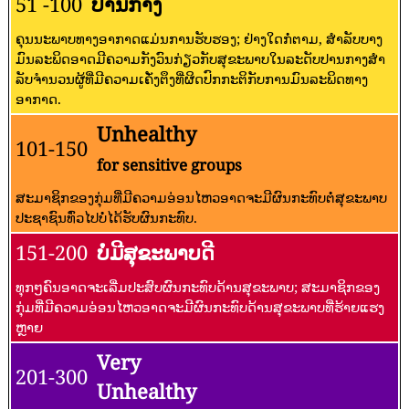
51 -100
ປານກາງ
ຄຸນນະພາບທາງອາກາດແມ່ນການຮັບຮອງ; ຢ່າງໃດກໍ່ຕາມ, ສໍາລັບບາງ
ມົນລະພິດອາດມີຄວາມກັງວົນກ່ຽວກັບສຸຂະພາບໃນລະດັບປານກາງສໍາ
ລັບຈໍານວນຜູ້ທີ່ມີຄວາມເຄັ່ງຕຶງທີ່ຜິດປົກກະຕິກັບການມົນລະພິດທາງ
ອາກາດ.
Unhealthy
101-150
for sensitive groups
ສະມາຊິກຂອງກຸ່ມທີ່ມີຄວາມອ່ອນໄຫວອາດຈະມີຜົນກະທົບຕໍ່ສຸຂະພາບ
ປະຊາຊົນທົ່ວໄປບໍ່ໄດ້ຮັບຜົນກະທົບ.
151-200
ບໍ່ມີສຸຂະພາບດີ
ທຸກໆຄົນອາດຈະເລີ່ມປະສົບຜົນກະທົບດ້ານສຸຂະພາບ; ສະມາຊິກຂອງ
ກຸ່ມທີ່ມີຄວາມອ່ອນໄຫວອາດຈະມີຜົນກະທົບດ້ານສຸຂະພາບທີ່ຮ້າຍແຮງ
ຫຼາຍ
Very
201-300
Unhealthy