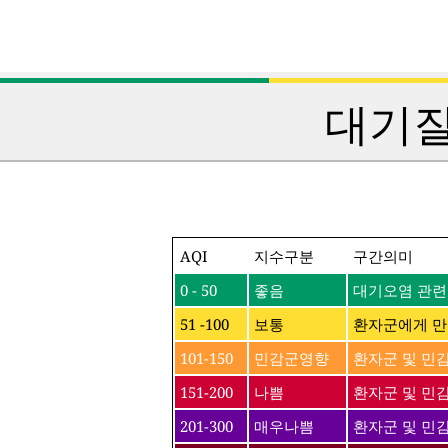
대기질
AQI
지수구분
구간의미
0 - 50
좋음
대기오염 관련
51 -100
보통
환자군에게 만
101-150
민감군영향
환자군 및 민
151-200
나쁨
환자군 및 민감
201-300
매우나쁨
환자군 및 민