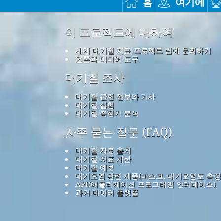
홈
여기에
이 프로젝트에 대하여
세계 대기질 지표 프로젝트 팀에 문의하기
언론과 미디어 도구
대기질 조사
대기질 관련 정보와 기사
대기질 실험
대기질 측정기 분석
자주 묻는 질문 (FAQ)
대기질 자료 출처
대기질 지표 계산
대기질 예보
대기오염 관련 제품(마스크, 대기오염도 측정
API(애플리케이션 프로그래밍 인터페이스)
과거 데이터 플랫폼