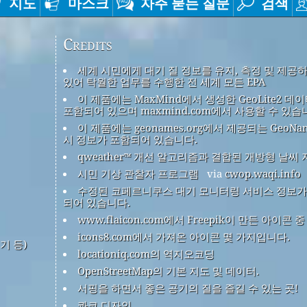
지도
마스크
자주 묻는 질문
검색
Credits
세계 시민에게 대기 질 정보를 유지, 측정 및 제공
있어 탁월한 업무를 수행한 전 세계 모든 EPA
이 제품에는 MaxMind에서 생성한 GeoLite2 데
포함되어 있으며 maxmind.com에서 사용할 수 있습
이 제품에는 geonames.org에서 제공되는 GeoNa
시 정보가 포함되어 있습니다.
qweather™ 개선 알고리즘과 결합된 개방형 날씨 
시민 기상 관찰자 프로그램
via
cwop.waqi.info
수정된 코페르니쿠스 대기 모니터링 서비스 정보가
되어 있습니다.
www.flaicon.com에서 Freepik이 만든 아이콘 
icons8.com에서 가져온 아이콘 몇 가지입니다.
기 등)
locationiq.com의 역지오코딩
OpenStreetMap의 기본 지도 및 데이터.
서핑을 하면서 좋은 공기의 질을 즐길 수 있는 곳!
콰코 디자인