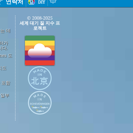
연락처
diy
© 2008-2025
세계 대기 질 지수 프
로젝트
하는 데
이터가
니다.
mes 도
지도
 포함
중 일부