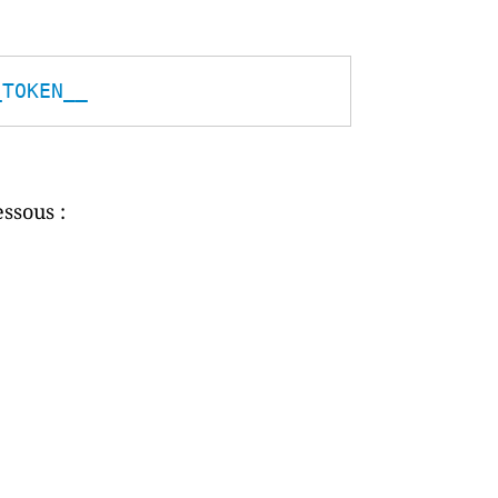
_TOKEN__
essous :