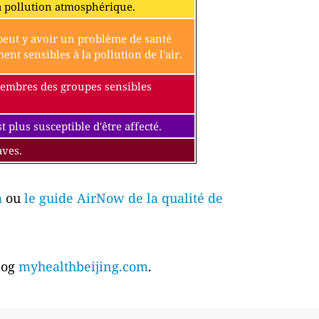
a pollution atmosphérique.
l peut y avoir un problème de santé
t sensibles à la pollution de l'air.
 membres des groupes sensibles
 plus susceptible d'être affecté.
aves.
a
ou
le guide AirNow de la qualité de
blog
myhealthbeijing.com
.