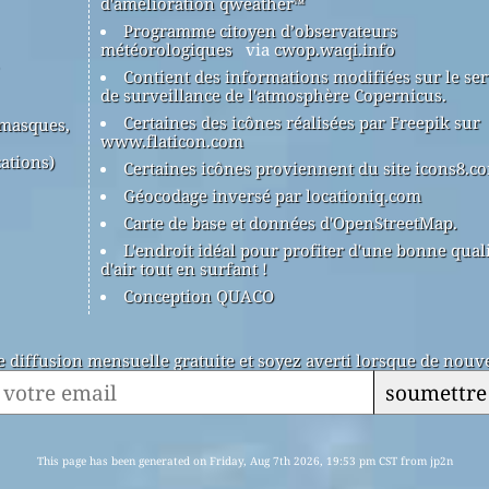
d'amélioration qweather™
Programme citoyen d’observateurs
météorologiques
via
cwop.waqi.info
Contient des informations modifiées sur le ser
de surveillance de l'atmosphère Copernicus.
Certaines des icônes réalisées par Freepik sur
(masques,
www.flaticon.com
ations)
Certaines icônes proviennent du site icons8.c
Géocodage inversé par locationiq.com
Carte de base et données d'OpenStreetMap.
L'endroit idéal pour profiter d'une bonne qual
d'air tout en surfant !
Conception QUACO
de diffusion mensuelle gratuite et soyez averti lorsque de nouve
soumettre
This page has been generated on Friday, Aug 7th 2026, 19:53 pm CST from jp2n