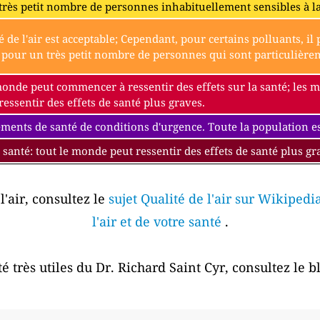
très petit nombre de personnes inhabituellement sensibles à l
é de l'air est acceptable; Cependant, pour certains polluants, i
our un très petit nombre de personnes qui sont particulièremen
monde peut commencer à ressentir des effets sur la santé; les
essentir des effets de santé plus graves.
ments de santé de conditions d'urgence. Toute la population est
 santé: tout le monde peut ressentir des effets de santé plus gr
l'air, consultez le
sujet Qualité de l'air sur Wikipedi
l'air et de votre santé
.
é très utiles du Dr. Richard Saint Cyr, consultez le 