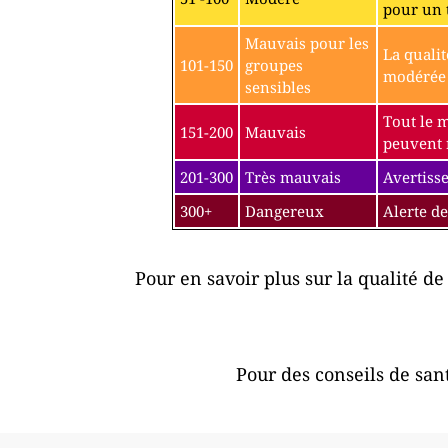
pour un 
Mauvais pour les
La qualit
101-150
groupes
modérée p
sensibles
Tout le 
151-200
Mauvais
peuvent r
201-300
Très mauvais
Avertisse
300+
Dangereux
Alerte de
Pour en savoir plus sur la qualité de 
Pour des conseils de sant