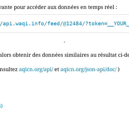
ivante pour accéder aux données en temps réel :
/api.waqi.info/feed/@12484/?token=__YOUR
.
alors obtenir des données similaires au résultat ci-d
onsultez
aqicn.org/api/
et
aqicn.org/json-api/doc/
)
)