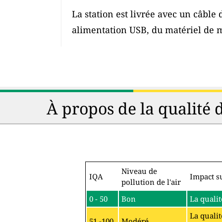
La station est livrée avec un câble
alimentation USB, du matériel de 
À propos de la qualité 
Niveau de
IQA
Impact su
pollution de l'air
0 - 50
Bon
La qualit
La qualit
51 -100
Modéré