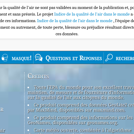
r la qualité de l'air ne sont pas validées au moment de la publication et, p
nt et sans préavis. Le projet
Indice de la qualité de l'air dans le monde
a
 de ces informations.
Indice de la qualité de l’air dans le monde
, l’équipe 
ement ou autrement, de toute perte, blessure ou préjudice résultant direc
ces données.
masque!
Questions et Reponses
recher
Credits
Toute l'EPA du monde pour son excellent trava
maintien, de mesure et de fourniture d'informati
sur la qualité de l'air aux citoyens du monde.
Ce produit comprend des données GeoLite2 cr
ir
par MaxMind, disponibles sur maxmind.com.
Ce produit comprend des informations sur les 
GeoNames, disponibles sur geonames.org.
Carte météo ouverte, combinée à l'algorithme
air