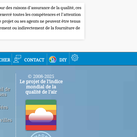
our des raisons d'assurance de la qualité, ces
 exercé toutes les compétences et l'attention
de projet ou ses agents ne peuvent être tenus
tement ou indirectement de la fourniture de
cher
contact
diy
© 2008-2025
Le projet de l'indice
mondial de la
il de
qualité de l'air
ons
éées
villes