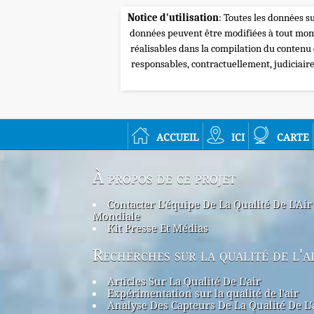
Notice d'utilisation
: Toutes les données su
données peuvent être modifiées à tout mome
réalisables dans la compilation du contenu
responsables, contractuellement, judiciair
accueil
ici
carte
À propos de ce projet
Contacter L'équipe De La Qualité De L'Air
Mondiale
Kit Presse Et Médias
Recherches sur la qualité de l'a
Articles Sur La Qualité De L'air
Expérimentation sur la qualité de l'air
Analyse Des Capteurs De La Qualité De L'