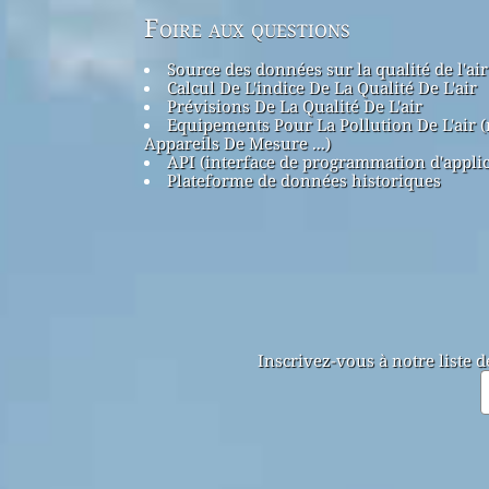
Foire aux questions
Source des données sur la qualité de l'air
Calcul De L'indice De La Qualité De L'air
Prévisions De La Qualité De L'air
Equipements Pour La Pollution De L'air 
Appareils De Mesure ...)
API (interface de programmation d'applic
Plateforme de données historiques
Inscrivez-vous à notre liste 