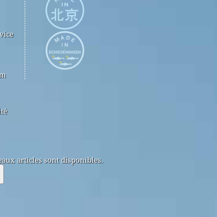
vice
om
ité
aux articles sont disponibles.