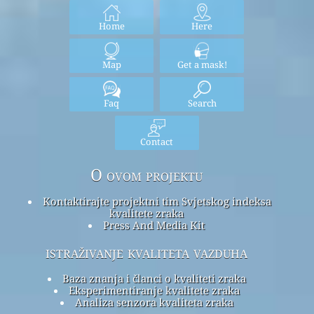
Home
Here
Map
Get a mask!
Faq
Search
Contact
O ovom projektu
Kontaktirajte projektni tim Svjetskog indeksa
kvalitete zraka
Press And Media Kit
istraživanje kvaliteta vazduha
Baza znanja i članci o kvaliteti zraka
Eksperimentiranje kvalitete zraka
Analiza senzora kvaliteta zraka