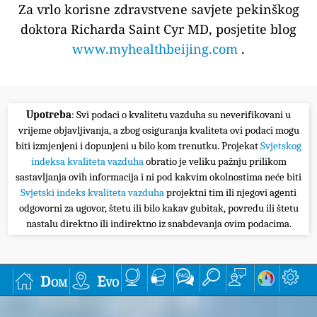
Za vrlo korisne zdravstvene savjete pekinškog
doktora Richarda Saint Cyr MD, posjetite blog
www.myhealthbeijing.com
.
Upotreba
: Svi podaci o kvalitetu vazduha su neverifikovani u
vrijeme objavljivanja, a zbog osiguranja kvaliteta ovi podaci mogu
biti izmjenjeni i dopunjeni u bilo kom trenutku. Projekat
Svjetskog
indeksa kvaliteta vazduha
obratio je veliku pažnju prilikom
sastavljanja ovih informacija i ni pod kakvim okolnostima neće biti
Svjetski indeks kvaliteta vazduha
projektni tim ili njegovi agenti
odgovorni za ugovor, štetu ili bilo kakav gubitak, povredu ili štetu
nastalu direktno ili indirektno iz snabdevanja ovim podacima.
Dom
Evo