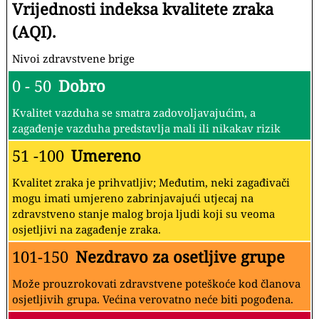
Vrijednosti indeksa kvalitete zraka
(AQI).
Nivoi zdravstvene brige
0 - 50
Dobro
Kvalitet vazduha se smatra zadovoljavajućim, a
zagađenje vazduha predstavlja mali ili nikakav rizik
51 -100
Umereno
Kvalitet zraka je prihvatljiv; Međutim, neki zagađivači
mogu imati umjereno zabrinjavajući utjecaj na
zdravstveno stanje malog broja ljudi koji su veoma
osjetljivi na zagađenje zraka.
101-150
Nezdravo za osetljive grupe
Može prouzrokovati zdravstvene poteškoće kod članova
osjetljivih grupa. Većina verovatno neće biti pogođena.