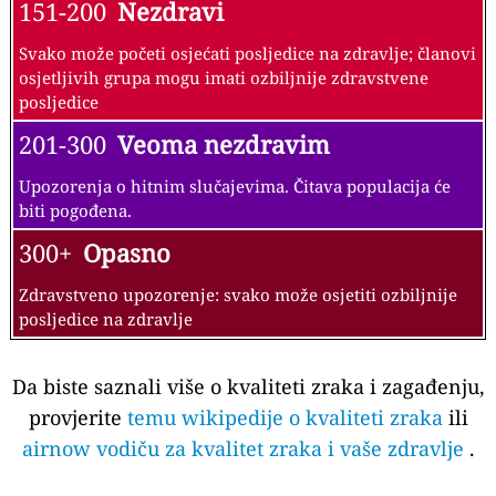
151-200
Nezdravi
Svako može početi osjećati posljedice na zdravlje; članovi
osjetljivih grupa mogu imati ozbiljnije zdravstvene
posljedice
201-300
Veoma nezdravim
Upozorenja o hitnim slučajevima. Čitava populacija će
biti pogođena.
300+
Opasno
Zdravstveno upozorenje: svako može osjetiti ozbiljnije
posljedice na zdravlje
Da biste saznali više o kvaliteti zraka i zagađenju,
provjerite
temu wikipedije o kvaliteti zraka
ili
airnow vodiču za kvalitet zraka i vaše zdravlje
.