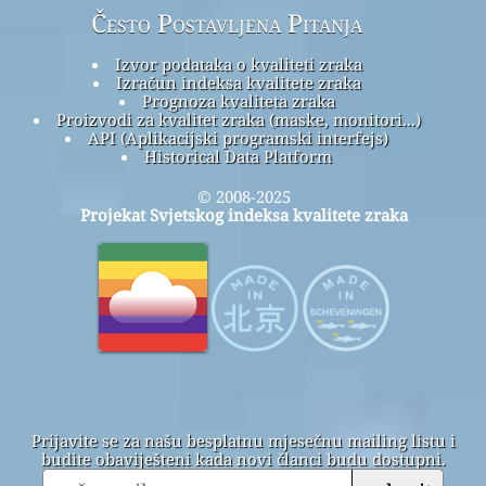
Često Postavljena Pitanja
Izvor podataka o kvaliteti zraka
Izračun indeksa kvalitete zraka
Prognoza kvaliteta zraka
Proizvodi za kvalitet zraka (maske, monitori...)
API (Aplikacijski programski interfejs)
Historical Data Platform
© 2008-2025
Projekat Svjetskog indeksa kvalitete zraka
Prijavite se za našu besplatnu mjesečnu mailing listu i
budite obaviješteni kada novi članci budu dostupni.