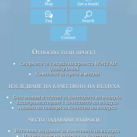
Map
Get a mask!
Faq
Search
Contact
Относно този проект
Свържете се с екипа на проекта World Air
Quality Index
Комплект за преса и медии
изследване на качеството на въздуха
База знания и статии за качеството на въздуха
Експериментиране с качеството на въздуха
Анализ на сензори за качество на въздуха
често задавани въпроси
Източник на данни за качеството на въздуха
Изчисляване на индекса за качество на