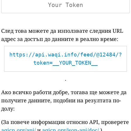
След това можете да използвате следния URL
адрес за достъп до данните в реално време:
https://api.waqi.info/feed/@12484/?
token=__YOUR_TOKEN__
.
Ако всичко работи добре, тогава ще можете да
получите данните, подобни на резултата по-
долу:
(За повече информация относно API, проверете
aqicn.org/api/
и
aqicn.org/json-api/doc/
)