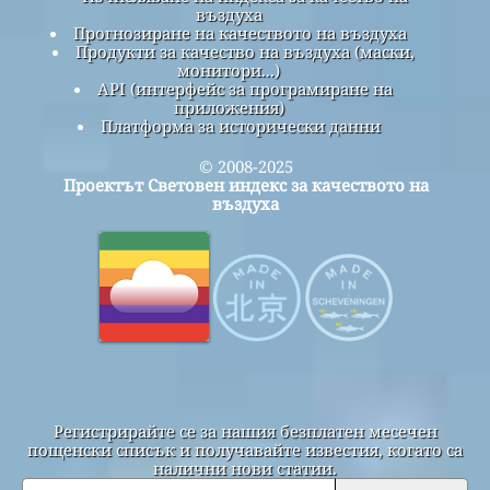
въздуха
Прогнозиране на качеството на въздуха
Продукти за качество на въздуха (маски,
монитори...)
API (интерфейс за програмиране на
приложения)
Платформа за исторически данни
© 2008-2025
Проектът Световен индекс за качеството на
въздуха
Регистрирайте се за нашия безплатен месечен
пощенски списък и получавайте известия, когато са
налични нови статии.