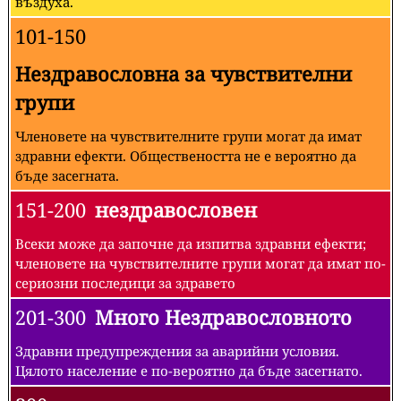
въздуха.
101-150
Нездравословна за чувствителни
групи
Членовете на чувствителните групи могат да имат
здравни ефекти. Обществеността не е вероятно да
бъде засегната.
151-200
нездравословен
Всеки може да започне да изпитва здравни ефекти;
членовете на чувствителните групи могат да имат по-
сериозни последици за здравето
201-300
Много Нездравословното
Здравни предупреждения за аварийни условия.
Цялото население е по-вероятно да бъде засегнато.