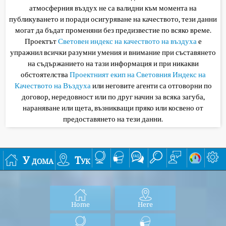
атмосферния въздух не са валидни към момента на
публикуването и поради осигуряване на качеството, тези данни
могат да бъдат променяни без предизвестие по всяко време.
Проектът
Световен индекс на качеството на въздуха
е
упражнил всички разумни умения и внимание при съставянето
на съдържанието на тази информация и при никакви
обстоятелства
Проектният екип на Световния Индекс на
Качеството на Въздуха
или неговите агенти са отговорни по
договор, нередовност или по друг начин за всяка загуба,
нараняване или щета, възникващи пряко или косвено от
предоставянето на тези данни.
У дома
Тук
Home
Here