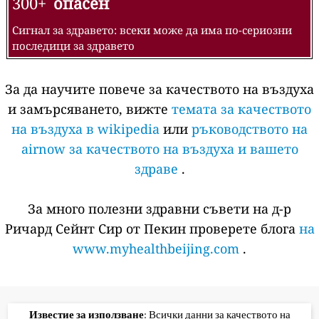
300+
опасен
Сигнал за здравето: всеки може да има по-сериозни
последици за здравето
За да научите повече за качеството на въздуха
и замърсяването, вижте
темата за качеството
на въздуха в wikipedia
или
ръководството на
airnow за качеството на въздуха и вашето
здраве
.
За много полезни здравни съвети на д-р
Ричард Сейнт Сир от Пекин проверете блога
на
www.myhealthbeijing.com
.
Известие за използване
: Всички данни за качеството на