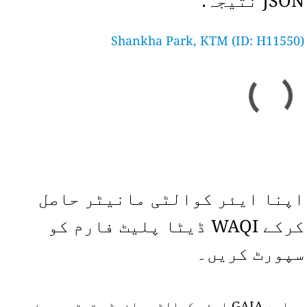
JSON نتیجہ:
Shankha Park, KTM (ID: H11550)
اپنا ایئر کوالٹی مانیٹر حاصل
کرکے WAQI ڈیٹا پلیٹ فارم کو
سپورٹ کریں۔
ہمارے GAIA ایئر کوالٹی مانیٹر ترتیب دینے