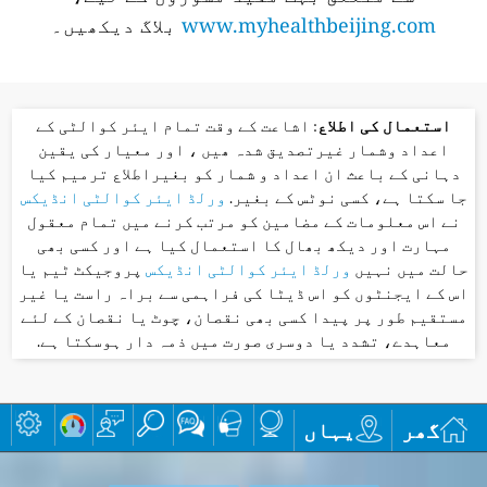
www.myhealthbeijing.com
بلاگ دیکھیں۔
استعمال کی اطلاع
: اشاعت کے وقت تمام ایئر کوالٹی کے
اعداد وشمار غیرتصدیق شدہ ھیں ، اور معیار کی یقین
دہانی کے باعث ان اعداد و شمار کو بغیراطلاع ترمیم کیا
جا سکتا ہے، کسی نوٹس کے بغیر.
ورلڈ ایئر کوالٹی انڈیکس
نے اس معلومات کے مضامین کو مرتب کرنے میں تمام معقول
مہارت اور دیکھ بھال کا استعمال کیا ہے اور کسی بھی
حالت میں نہیں
ورلڈ ایئر کوالٹی انڈیکس
پروجیکٹ ٹیم یا
اس کے ایجنٹوں کو اس ڈیٹا کی فراہمی سے براہ راست یا غیر
مستقیم طور پر پیدا کسی بھی نقصان، چوٹ یا نقصان کے لئے
معاہدے، تشدد یا دوسری صورت میں ذمہ دار ہوسکتا ہے.
گھر
یہاں