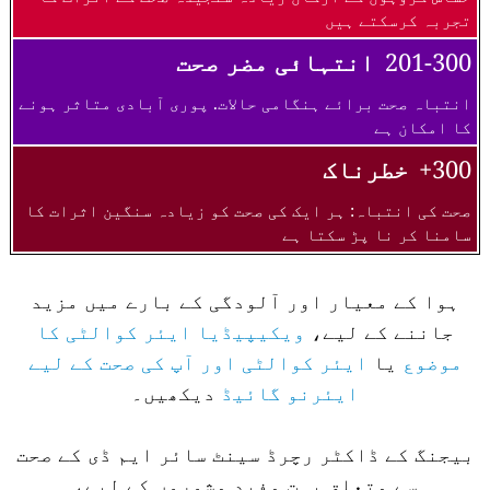
تجربہ کرسکتے ہیں
201-300
انتہائی مضر صحت
انتباہ صحت برائے ہنگامی حالات. پوری آبادی متاثر ہونے
کا امکان ہے
300+
خطرناک
صحت کی انتباہ: ہر ایک کی صحت کو زیادہ سنگین اثرات کا
سامنا کر نا پڑ سکتا ہے
ہوا کے معیار اور آلودگی کے بارے میں مزید
جاننے کے لیے،
ویکیپیڈیا ایئر کوالٹی کا
موضوع
یا
ایئر کوالٹی اور آپ کی صحت کے لیے
ایئرنو گائیڈ
دیکھیں۔
بیجنگ کے ڈاکٹر رچرڈ سینٹ سائر ایم ڈی کے صحت
سے متعلق بہت مفید مشوروں کے لیے،