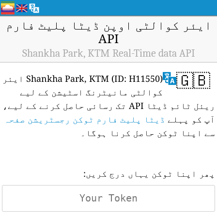
ایئر کوالٹی اوپن ڈیٹا پلیٹ فارم
API
Shankha Park, KTM Real-Time data API
🇬🇧
Shankha Park, KTM (ID: H11550) ایئر
کوالٹی مانیٹرنگ اسٹیشن کے لیے
ریئل ٹائم ڈیٹا API تک رسائی حاصل کرنے کے لیے،
آپ کو پہلے
ڈیٹا پلیٹ فارم ٹوکن رجسٹریشن صفحہ
سے اپنا ٹوکن حاصل کرنا ہوگا۔
پھر اپنا ٹوکن یہاں درج کریں: