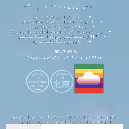
اکثر پوچھے گئے سوالات
ایئر کوالٹی ڈیٹا سورس
ایئر کوالٹی انڈیکس کا حساب کتاب
ہوا کے معیار کی پیشن گوئی
ہوا کے معیار کی مصنوعات (ماسک، مانیٹر…)
API (ایپلی کیشن پروگرامنگ انٹرفیس)
تاریخی ڈیٹا پلیٹ فارم
© 2008-2025
ورلڈ ایئر کوالٹی انڈیکس پروجیکٹ
ہماری مفت ماہانہ میلنگ لسٹ کے لیے سائن اپ کریں،
اور نئے مضامین دستیاب ہونے پر مطلع کریں۔