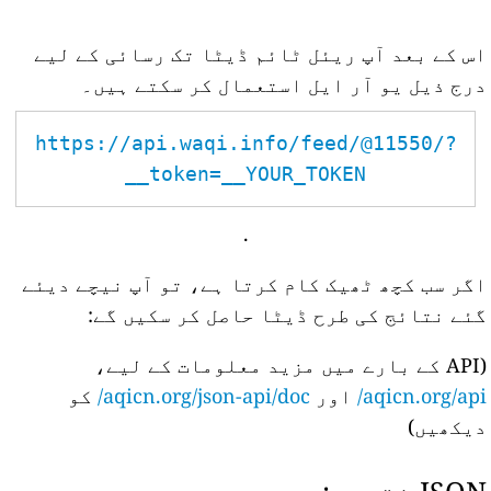
اس کے بعد آپ ریئل ٹائم ڈیٹا تک رسائی کے لیے
درج ذیل یو آر ایل استعمال کر سکتے ہیں۔
https://api.waqi.info/feed/@11550/?
token=__YOUR_TOKEN__
.
اگر سب کچھ ٹھیک کام کرتا ہے، تو آپ نیچے دیئے
گئے نتائج کی طرح ڈیٹا حاصل کر سکیں گے:
(API کے بارے میں مزید معلومات کے لیے،
aqicn.org/api/
اور
aqicn.org/json-api/doc/
کو
دیکھیں)