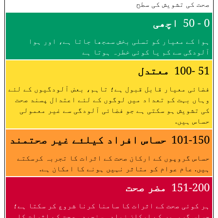
صحت کی تشویش کی سطح
0 - 50
اچھی
ہوا کے معیار کو تسلی بخش سمجھا جاتا ہے، اور ہوا
آلودگی سے کم یا کوئی خطرہ ہوتا ہے
51 -100
معتدل
فضائی معیار قابل قبول ہے؛ تاہم، بعض آلودگیوں کے لئے
وہاں بہت کم تعداد میں لوگوں کے لئے اعتدال پسند صحت
کی تشویش ہو سکتی ہے جو فضائی آلودگی سے غیر معمولی
حساس ہیں.
101-150
حساس افراد کیلئے غیر صحتمند
حساس گروپوں کے ارکان صحت کے اثرات کا تجربہ کرسکتے
ہیں. عام عوام کو متاثر نہیں ہونے کا امکان ہے.
151-200
مضر صحت
ہر کوئی صحت کے اثرات کا سامنا کرنا شروع کر سکتا ہے؛
حساس گروہوں کے ارکان زیادہ سنجیدہ صحت کے اثرات کا