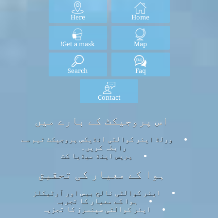
Here
Home
Get a mask!
Map
Search
Faq
Contact
اس پروجیکٹ کے بارے میں
ورلڈ ایئر کوالٹی انڈیکس پروجیکٹ ٹیم سے
رابطہ کریں۔
پریس اینڈ میڈیا کٹ
ہوا کے معیار کی تحقیق
ایئر کوالٹی نالج بیس اور آرٹیکلز
ہوا کے معیار کا تجربہ
ایئر کوالٹی سینسرز کا تجزیہ