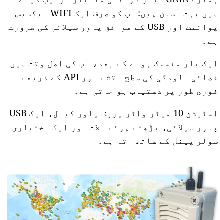
میں بہت آسان ہیں: آپ کو صرف ایک WIFI ایکسیس
پوائنٹ اور USB کے موافق پاور سپلائی کی ضرورت
ہے۔
ایک بار منسلک ہونے کے بعد، آپ کی اصل وقت میں
فضائی آلودگی کی سطح نقشے اور API کے ذریعے
فوری طور پر دستیاب ہو جاتی ہے۔
اسٹیشن 10 میٹر واٹر پروف پاور کیبل، ایک USB
پاور سپلائی، بڑھتے ہوئے آلات اور ایک اختیاری
سولر پینل کے ساتھ آتا ہے۔