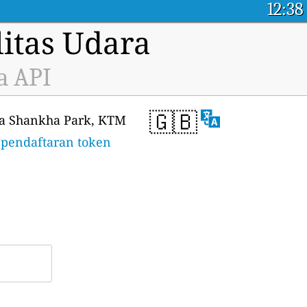
12:38
itas Udara
a API
🇬🇧
ra Shankha Park, KTM
pendaftaran token