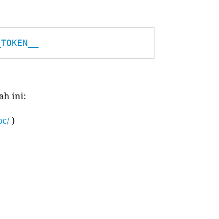
_TOKEN__
h ini:
oc/
)