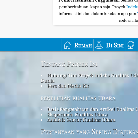
Pemberitahuan Penggunaan
: Semua da
pemberitahuan, kapan saja. Proyek
Indek
informasi ini dan dalam keadaan apa pun
cedera at
Rumah
Di Sini
Tentang Proyek Ini
Hubungi Tim Proyek Indeks Kualitas Ud
Dunia
Pers dan Media Kit
penelitian kualitas udara
Basis Pengetahuan dan Artikel Kualitas 
Eksperimen Kualitas Udara
Analisis Sensor Kualitas Udara
Pertanyaan yang Sering Diajuka