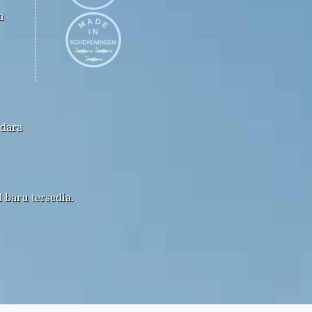
a
udara
 baru tersedia.