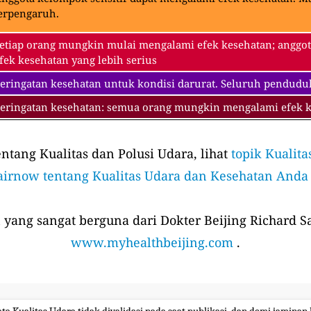
erpengaruh.
etiap orang mungkin mulai mengalami efek kesehatan; anggot
fek kesehatan yang lebih serius
eringatan kesehatan untuk kondisi darurat. Seluruh pendudu
eringatan kesehatan: semua orang mungkin mengalami efek ke
tang Kualitas dan Polusi Udara, lihat
topik Kualita
airnow tentang Kualitas Udara dan Kesehatan Anda
 yang sangat berguna dari Dokter Beijing Richard Sa
www.myhealthbeijing.com
.