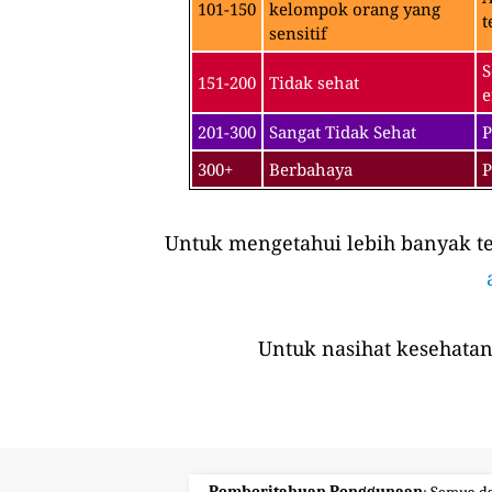
101-150
kelompok orang yang
t
sensitif
S
151-200
Tidak sehat
e
201-300
Sangat Tidak Sehat
P
300+
Berbahaya
P
Untuk mengetahui lebih banyak ten
Untuk nasihat kesehatan