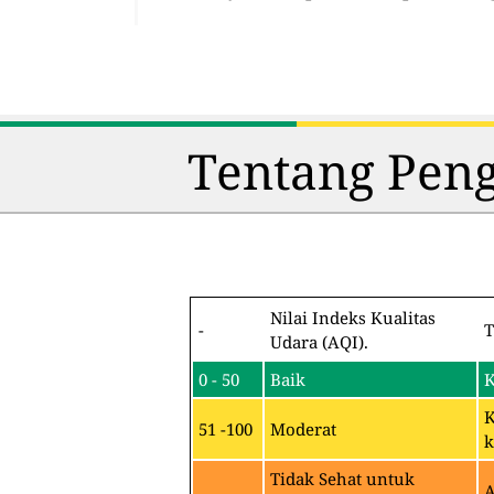
Tentang Peng
Nilai Indeks Kualitas
-
T
Udara (AQI).
0 - 50
Baik
K
K
51 -100
Moderat
k
Tidak Sehat untuk
A