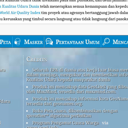
ta Kualitas Udara tidak divalidasi pada saat publikasi, dan demi jaminan 
s Kualitas Udara Dunia
telah menerapkan semua kemampuan dan kepedul
World Air Quality Index
tim proyek atau agennya bertanggung jawab dalam
au kerusakan yang timbul secara langsung atau tidak langsung dari pasokan
Peta
Masker
Pertanyaan Umum
Menca
Credits
ara
Seluruh EPA di dunia atas kerja luar biasa me
dalam menjaga, mengukur dan memberikan info
Kualitas Udara kepada masyarakat dunia
Produk ini mencakup data GeoLite2 yang dibu
oleh MaxMind, tersedia dari maxmind.com.
Produk ini mencakup informasi kota GeoName
Udara
tersedia dari geonames.org.
Buka Peta Cuaca, dikombinasikan dengan
qweather™ algoritma perbaikan
n
Program Pengamat Cuaca Warga
via
cwop.waqi.info