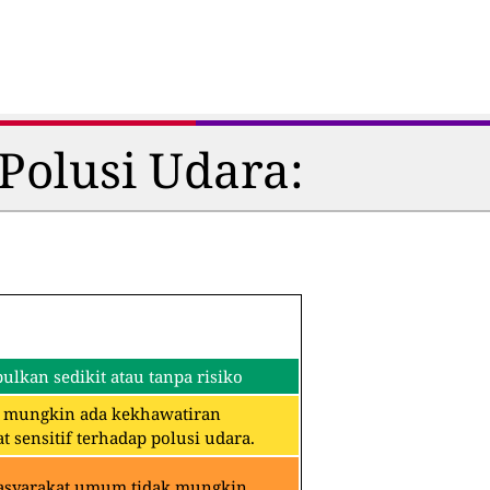
Polusi Udara:
lkan sedikit atau tanpa risiko
an mungkin ada kekhawatiran
 sensitif terhadap polusi udara.
Masyarakat umum tidak mungkin