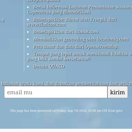
Berisi Informasi Layanan Pemantauan Suasan
Copernicus yang dimodifikasi
Beberapa ikon dibuat oleh Freepik dari
…)
www.flaticon.com
Beberapa ikon dari icons8.com
Membalikkan geocoding oleh locationiq.com
Peta dasar dan data dari OpenStreetMap.
Tempat yang tepat untuk menikmati kualitas 
yang baik sambil berselancar!
Desain QUACO
s bulanan gratis kami, dan dapatkan pemberitahuan saat artikel
kirim
This page has been generated on Friday, Aug 7th 2026, 20:38 pm CST from jp2n