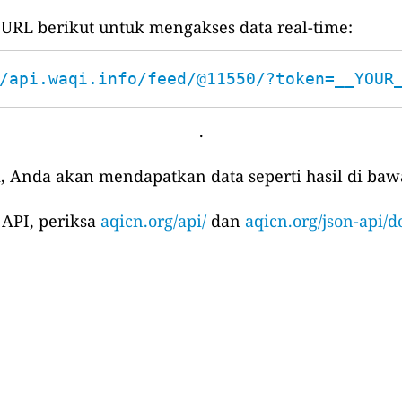
L berikut untuk mengakses data real-time:
/api.waqi.info/feed/@11550/?token=__YOUR
.
, Anda akan mendapatkan data seperti hasil di bawa
 API, periksa
aqicn.org/api/
dan
aqicn.org/json-api/d