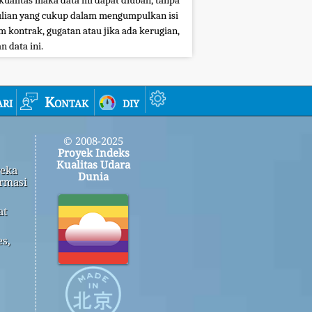
kualitas maka data ini dapat diubah, tanpa
ian yang cukup dalam mengumpulkan isi
 kontrak, gugatan atau jika ada kerugian,
 data ini.
ri
Kontak
diy
© 2008-2025
Proyek Indeks
Kualitas Udara
reka
Dunia
rmasi
at
s,