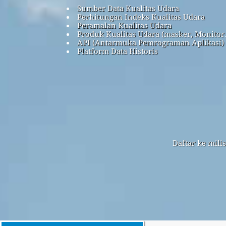
Sumber Data Kualitas Udara
Perhitungan Indeks Kualitas Udara
Peramalan Kualitas Udara
Produk Kualitas Udara (masker, Monitor
API (Antarmuka Pemrograman Aplikasi)
Platform Data Historis
Daftar ke mili