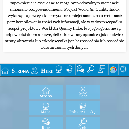
zapewnienia jakości dane te mogą być w dowolnym momencie
zmieniane bez powiadomienia. Projekt World Air Quality Index
wykorzystuje wszystkie przydatne umiejętności, dba o rzetelność
przy kompilowaniu treści tych informacji, ale w żadnym wypadku
zespół projektowy World Air Quality Index lub jego agenci nie są
odpowiedzialni za umowę, delikt lub w inny sposób za jakiekolwiek
straty, obrażenia lub szkody wynikające bezpośrednio lub pośrednio
z dostarczania tych danych.
Strona
Here
Strona
Here
Mapa
Pobierz maskę!
Blog
Linki