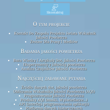
Skontaktuj
O tym projekcie
Kontakt Do Zespołu Projektu świata Wskaźnik
Jakości Powietrza
Zestaw Dla Prasy I Mediów
Badania jakości powietrza
Baza Wiedzy I Artykuły Dot. Jakości Powietrza
Eksperymenty z jakością powietrza
Analiza Czujników Jakości Powietrza
Najczęściej zadawane pytania
Źródło danych dot. jakości powietrza
Obliczanie Wskaźnika Jakości Powietrza (AQI)
Prognozowanie Jakości Powietrza
Produkty AQI (maski, Wyświetlacze...)
API (interfejs programowania aplikacji)
Platforma danych historycznych