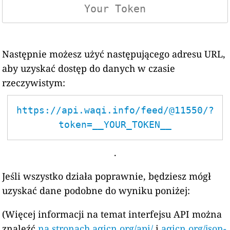
Następnie możesz użyć następującego adresu URL,
aby uzyskać dostęp do danych w czasie
rzeczywistym:
https://api.waqi.info/feed/@11550/?
token=__YOUR_TOKEN__
.
Jeśli wszystko działa poprawnie, będziesz mógł
uzyskać dane podobne do wyniku poniżej:
(Więcej informacji na temat interfejsu API można
znaleźć
na stronach aqicn.org/api/
i
aqicn.org/json-