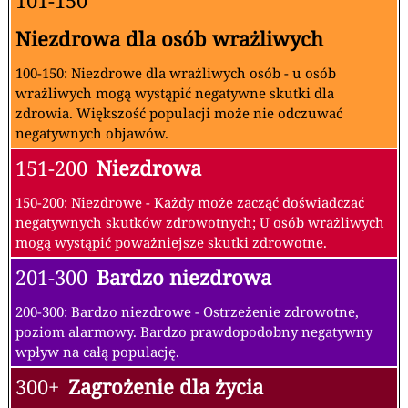
101-150
Niezdrowa dla osób wrażliwych
100-150: Niezdrowe dla wrażliwych osób - u osób
wrażliwych mogą wystąpić negatywne skutki dla
zdrowia. Większość populacji może nie odczuwać
negatywnych objawów.
151-200
Niezdrowa
150-200: Niezdrowe - Każdy może zacząć doświadczać
negatywnych skutków zdrowotnych; U osób wrażliwych
mogą wystąpić poważniejsze skutki zdrowotne.
201-300
Bardzo niezdrowa
200-300: Bardzo niezdrowe - Ostrzeżenie zdrowotne,
poziom alarmowy. Bardzo prawdopodobny negatywny
wpływ na całą populację.
300+
Zagrożenie dla życia