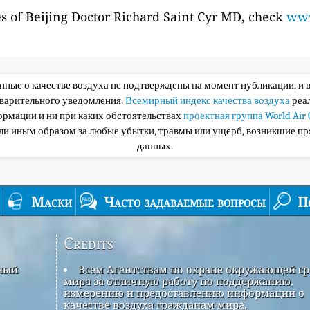
es of Beijing Doctor Richard Saint Cyr MD, check
www
анные о качестве воздуха не подтверждены на момент публикации, и 
дварительного уведомления.
Всемирный индекс качества воздуха
реа
ормации и ни при каких обстоятельствах
проектная группа World Air 
или иным образом за любые убытки, травмы или ущерб, возникшие пр
данных.
Маски
Часто задаваемые вопросы
П
Credits
рный
Всем Агентствам по охране окружающей с
мира за отличную работу по поддержанию,
измерению и предоставлению информации о
качестве воздуха гражданам мира.