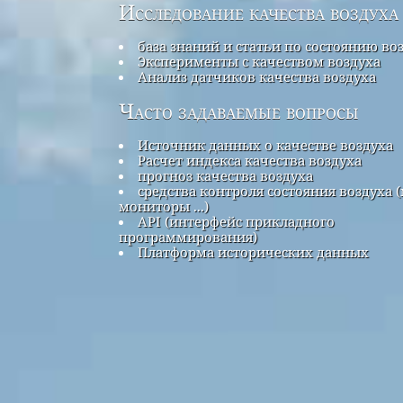
Исследование качества воздуха
база знаний и статьи по состоянию во
Эксперименты с качеством воздуха
Анализ датчиков качества воздуха
Часто задаваемые вопросы
Источник данных о качестве воздуха
Расчет индекса качества воздуха
прогноз качества воздуха
средства контроля состояния воздуха (
мониторы ...)
API (интерфейс прикладного
программирования)
Платформа исторических данных