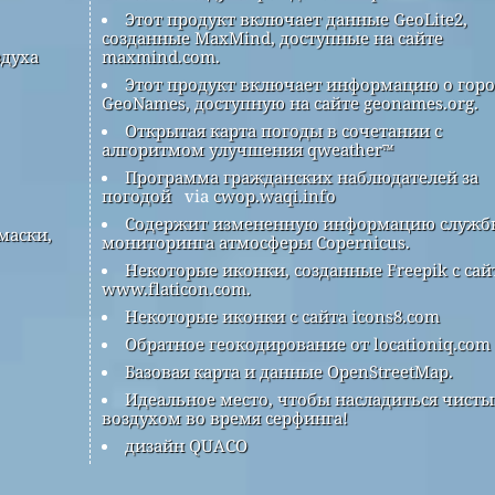
Этот продукт включает данные GeoLite2,
созданные MaxMind, доступные на сайте
здуха
maxmind.com.
Этот продукт включает информацию о гор
GeoNames, доступную на сайте geonames.org.
Открытая карта погоды в сочетании с
алгоритмом улучшения qweather™
Программа гражданских наблюдателей за
погодой
via
cwop.waqi.info
Содержит измененную информацию служб
маски,
мониторинга атмосферы Copernicus.
Некоторые иконки, созданные Freepik с сай
www.flaticon.com.
Некоторые иконки с сайта icons8.com
Обратное геокодирование от locationiq.com
Базовая карта и данные OpenStreetMap.
Идеальное место, чтобы насладиться чист
воздухом во время серфинга!
дизайн QUACO