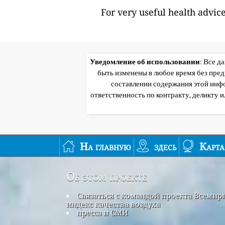
For very useful health advic
Уведомление об использовании
: Все д
быть изменены в любое время без пре
составлении содержания этой инф
ответственность по контракту, деликту 
На главную
здесь
Карта
Об этом проекте
Связаться с командой проекта Всеми
индекс качества воздуха
пресса и СМИ