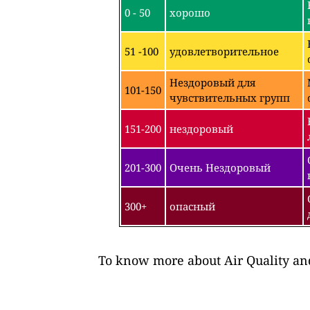
0 - 50
хорошо
51 -100
удовлетворительное
Нездоровый для
101-150
чувствительных групп
151-200
нездоровый
201-300
Очень Нездоровый
300+
опасный
To know more about Air Quality and