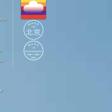
одах
ы
та
ым