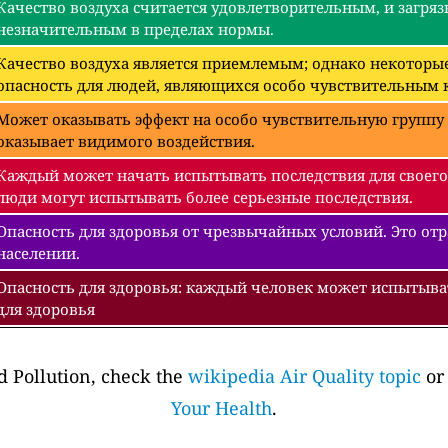
Качество воздуха считается удовлетворительным, и загряз
незначительным в пределах нормы.
Качество воздуха является приемлемым; однако некоторые
опасность для людей, являющихся особо чувствительным к
Может оказывать эффект на особо чувствительную группу 
оказывает видимого воздействия.
Каждый может начать испытывать последствия для своего
люди могут испытывать более серьезные последствия.
Опасность для здоровья от чрезвычайных условий. Это отра
населении.
Опасность для здоровья: каждый человек может испытыва
для здоровья
 Pollution, check the
wikipedia Air Quality topic
or
Your Health
.