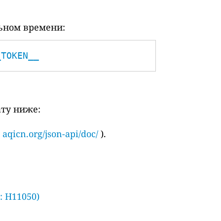
ьном времени:
_TOKEN__
ату ниже:
и
aqicn.org/json-api/doc/
).
: H11050)