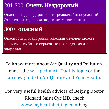
201-300
Очень Нездоровый
Опасность для здоровья от чрезвычайных условий.
Это отразится, вероятно, на всем населении.
300+
опасный
Опасность для здоровья: каждый человек может
испытывать более серьезные последствия для
здоровья
To know more about Air Quality and Pollution,
check the
wikipedia Air Quality topic
or the
airnow guide to Air Quality and Your Health
.
For very useful health advices of Beijing Doctor
Richard Saint Cyr MD, check
www.myhealthbeijing.com
blog.