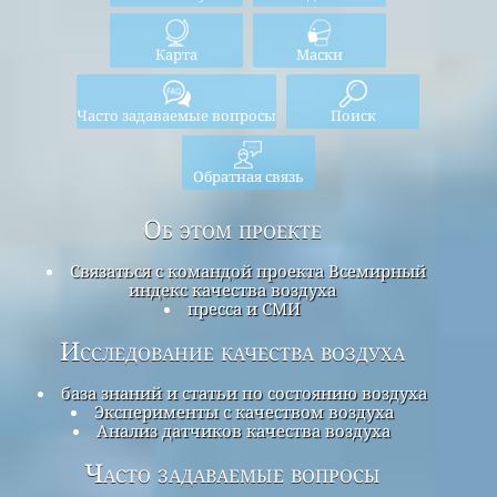
Карта
Маски
Часто задаваемые вопросы
Поиск
Обратная связь
Об этом проекте
Связаться с командой проекта Всемирный
индекс качества воздуха
пресса и СМИ
Исследование качества воздуха
база знаний и статьи по состоянию воздуха
Эксперименты с качеством воздуха
Анализ датчиков качества воздуха
Часто задаваемые вопросы