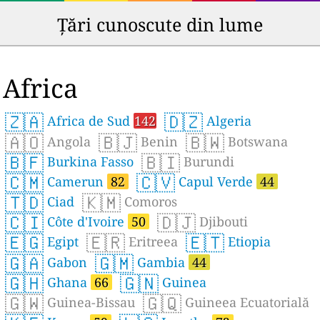
Țări cunoscute din lume
Africa
🇿🇦
🇩🇿
Africa de Sud
142
Algeria
🇦🇴
🇧🇯
🇧🇼
Angola
Benin
Botswana
🇧🇫
🇧🇮
Burkina Fasso
Burundi
🇨🇲
🇨🇻
Camerun
82
Capul Verde
44
🇹🇩
🇰🇲
Ciad
Comoros
🇨🇮
🇩🇯
Côte d'Ivoire
50
Djibouti
🇪🇬
🇪🇷
🇪🇹
Egipt
Eritreea
Etiopia
🇬🇦
🇬🇲
Gabon
Gambia
44
🇬🇭
🇬🇳
Ghana
66
Guinea
🇬🇼
🇬🇶
Guinea-Bissau
Guineea Ecuatorială