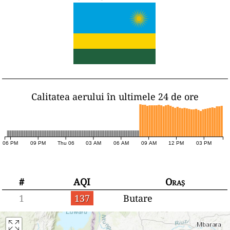
Calitatea aerului în ultimele 24 de ore
06 PM
09 PM
Thu 06
03 AM
06 AM
09 AM
12 PM
03 PM
#
AQI
Oraș
1
137
Butare