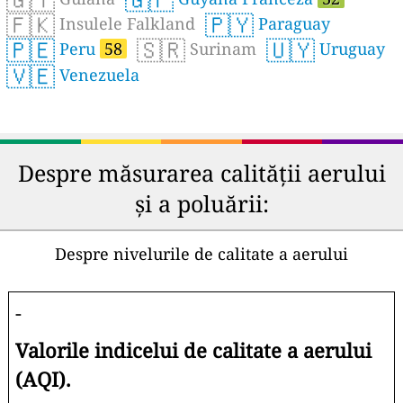
🇫🇰
🇵🇾
Insulele Falkland
Paraguay
🇵🇪
🇸🇷
🇺🇾
Peru
58
Surinam
Uruguay
🇻🇪
Venezuela
Despre măsurarea calității aerului
și a poluării:
Despre nivelurile de calitate a aerului
-
Valorile indicelui de calitate a aerului
(AQI).