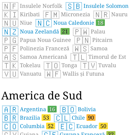
🇳🇫
🇸🇧
Insulele Norfolk
Insulele Solomon
🇰🇮
🇫🇲
🇳🇷
Kiribati
Micronezia
Nauru
🇳🇺
🇳🇨
Niue
Noua Caledonie
18
🇳🇿
🇵🇼
Noua Zeelandă
21
Palau
🇵🇬
🇵🇳
Papua Noua Guinee
Pitcairn
🇵🇫
🇼🇸
Polinezia Franceză
Samoa
🇦🇸
🇹🇱
Samoa Americană
Timorul de Est
🇹🇰
🇹🇴
🇹🇻
Tokelau
Tonga
Tuvalu
🇻🇺
🇼🇫
Vanuatu
Wallis și Futuna
America de Sud
🇦🇷
🇧🇴
Argentina
16
Bolivia
🇧🇷
🇨🇱
Brazilia
53
Chile
90
🇨🇴
🇪🇨
Columbia
52
Ecuador
50
🇬🇾
🇬🇫
Guiana
Guyana Franceză
32