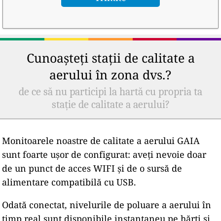
Cunoașteți stații de calitate a
aerului în zona dvs.?
de ce să nu participi la hartă cu propria ta
stație de calitate a aerului?
Monitoarele noastre de calitate a aerului GAIA
sunt foarte ușor de configurat: aveți nevoie doar
de un punct de acces WIFI și de o sursă de
alimentare compatibilă cu USB.
Odată conectat, nivelurile de poluare a aerului în
timp real sunt disponibile instantaneu pe hărți și