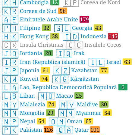
🇰🇭
🇰🇵
Cambodgia
12
Coreea de Nord
🇰🇷
Coreea de Sud
96
🇦🇪
Emiratele Arabe Unite
179
🇵🇭
🇬🇪
Filipine
32
Georgia
43
🇭🇰
🇮🇩
Hong Kong
38
Indonezia
145
🇨🇽
🇨🇨
Insula Christmas
Insulele Cocos
🇯🇴
🇮🇶
Iordania
20
Irak
🇮🇷
🇮🇱
Iran (Republica islamică)
Israel
63
🇯🇵
🇰🇿
Japonia
61
Kazahstan
77
🇰🇼
🇰🇬
Kuweit
74
Kârgâzstan
🇱🇦
Lao, Republica Democratică Populară
6
🇱🇧
🇲🇴
Liban
Macao
25
🇲🇾
🇲🇻
Malaiezia
74
Maldive
30
🇲🇳
🇲🇲
Mongolia
29
Myanmar
54
🇳🇵
🇴🇲
Nepal
64
Oman
65
🇵🇰
🇶🇦
Pakistan
126
Qatar
101