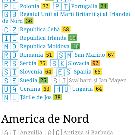
🇵🇱
🇵🇹
Polonia
72
Portugalia
24
🇬🇧
Regatul Unit al Marii Britanii și al Irlandei
de Nord
36
🇨🇿
Republica Cehă
58
🇮🇪
Republica Irlanda
19
🇲🇩
Republica Moldova
16
🇷🇴
🇸🇲
Romania
51
San Marino
67
🇷🇸
🇸🇰
Serbia
75
Slovacia
92
🇸🇮
🇪🇸
Slovenia
64
Spania
65
🇸🇪
🇸🇯
Suedia
25
Svalbard și Jan Mayen
🇺🇦
🇭🇺
Ucraina
63
Ungaria
64
🇳🇱
Țările de Jos
38
America de Nord
🇦🇮
🇦🇬
Anguilla
Antigua și Barbuda