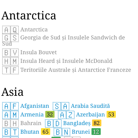
Antarctica
🇦🇶
Antarctica
🇬🇸
Georgia de Sud și Insulele Sandwich de
Sud
🇧🇻
Insula Bouvet
🇭🇲
Insula Heard și Insulele McDonald
🇹🇫
Teritoriile Australe și Antarctice Franceze
Asia
🇦🇫
🇸🇦
Afganistan
Arabia Saudită
🇦🇲
🇦🇿
Armenia
32
Azerbaijan
53
🇧🇭
🇧🇩
Bahrain
Bangladeș
82
🇧🇹
🇧🇳
Bhutan
65
Brunei
12