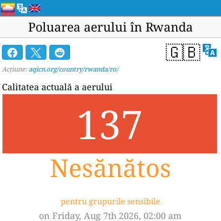
Poluarea aerului în Rwanda
🇬🇧
Acțiune:
aqicn.org/country/rwanda/ro/
Calitatea actuală a aerului
137
Nesănătos
pentru grupurile sensibile
on Friday, Aug 7th 2026, 02:00 am