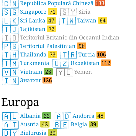
🇨🇳
Republica Populară Chineză
133
🇸🇬
🇸🇾
Singapore
71
Siria
🇱🇰
🇹🇼
Sri Lanka
47
Taiwan
64
🇹🇯
Tajikistan
72
🇮🇴
Teritoriul Britanic din Oceanul Indian
🇵🇸
Teritoriul Palestinian
96
🇹🇭
🇹🇷
Thailanda
73
Turcia
106
🇹🇲
🇺🇿
Turkmenia
Uzbekistan
112
🇻🇳
🇾🇪
Vietnam
25
Yemen
🇮🇳
Энэтхэг
126
Europa
🇦🇱
🇦🇩
Albania
22
Andorra
48
🇦🇹
🇧🇪
Austria
42
Belgia
39
🇧🇾
Bielorusia
39