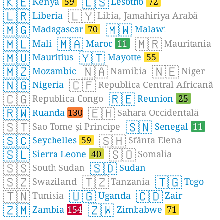
🇰🇪
🇱🇸
Kenya
59
Lesotho
72
🇱🇷
🇱🇾
Liberia
Libia, Jamahiriya Arabă
🇲🇬
🇲🇼
Madagascar
70
Malawi
🇲🇱
🇲🇦
🇲🇷
Mali
Maroc
11
Mauritania
🇲🇺
🇾🇹
Mauritius
Mayotte
55
🇲🇿
🇳🇦
🇳🇪
Mozambic
Namibia
Niger
🇳🇬
🇨🇫
Nigeria
Republica Central Africană
🇨🇬
🇷🇪
Republica Congo
Reunion
25
🇷🇼
🇪🇭
Ruanda
130
Sahara Occidentală
🇸🇹
🇸🇳
Sao Tome și Principe
Senegal
11
🇸🇨
🇸🇭
Seychelles
59
Sfânta Elena
🇸🇱
🇸🇴
Sierra Leone
40
Somalia
🇸🇸
🇸🇩
South Sudan
Sudan
🇸🇿
🇹🇿
🇹🇬
Swaziland
Tanzania
Togo
🇹🇳
🇺🇬
🇨🇩
Tunisia
Uganda
Zair
🇿🇲
🇿🇼
Zambia
154
Zimbabwe
71