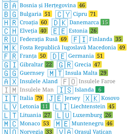
🇧🇦
Bosnia și Herțegovina
46
🇧🇬
🇨🇾
Bulgaria
51
Cipru
71
🇭🇷
🇩🇰
Croația
60
Danemarca
15
🇨🇭
🇪🇪
Elveția
40
Estonia
26
🇷🇺
🇫🇮
Federația Rusă
69
Finlanda
35
🇲🇰
Fosta Republică Iugoslavă Macedonia
49
🇫🇷
🇩🇪
Franța
50
Germania
51
🇬🇮
🇬🇷
Gibraltar
22
Grecia
47
🇬🇬
🇲🇹
Guernsey
Insula Malta
29
🇦🇽
🇫🇴
Insulele Aland
Insulele Faroe
🇮🇲
🇮🇸
Insulele Man
Islanda
6
🇮🇹
🇯🇪
🇽🇰
Italia
79
Jersey
Kosovo
🇱🇻
🇱🇮
Letonia
11
Liechtenstein
45
🇱🇹
🇱🇺
Lituania
27
Luxemburg
26
🇲🇨
🇲🇪
Monaco
53
Muntenegru
46
🇳🇴
🇻🇦
Norvegia
33
Orașul Vatican