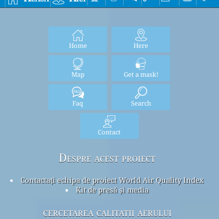
Home
Here
Map
Get a mask!
Faq
Search
Contact
Despre acest proiect
Contactați echipa de proiect World Air Quality Index
Kit de presă și media
cercetarea calitatii aerului