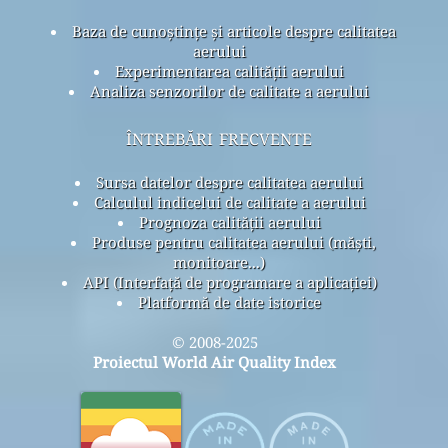
Baza de cunoștințe și articole despre calitatea
aerului
Experimentarea calității aerului
Analiza senzorilor de calitate a aerului
întrebări frecvente
Sursa datelor despre calitatea aerului
Calculul indicelui de calitate a aerului
Prognoza calității aerului
Produse pentru calitatea aerului (măști,
monitoare...)
API (Interfață de programare a aplicației)
Platformă de date istorice
© 2008-2025
Proiectul World Air Quality Index