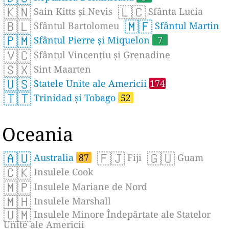
🇰🇳
🇱🇨
Sain Kitts și Nevis
Sfânta Lucia
🇧🇱
🇲🇫
Sfântul Bartolomeu
Sfântul Martin
🇵🇲
Sfântul Pierre și Miquelon
7
🇻🇨
Sfântul Vincențiu și Grenadine
🇸🇽
Sint Maarten
🇺🇸
Statele Unite ale Americii
174
🇹🇹
Trinidad și Tobago
52
Oceania
🇦🇺
🇫🇯
🇬🇺
Australia
87
Fiji
Guam
🇨🇰
Insulele Cook
🇲🇵
Insulele Mariane de Nord
🇲🇭
Insulele Marshall
🇺🇲
Insulele Minore Îndepărtate ale Statelor
Unite ale Americii