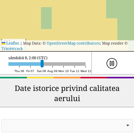
50 km
Leaflet
|
Map Data: ©
OpenStreetMap contributors
; Map render ©
30 mi
Tracestrack
sâmbătă 8, 19:00 (UTC)
Thu 06
Fri 07
Sat 08
Aug 09
Mon 10
Tue 11
Wed 12
Date istorice privind calitatea
aerului