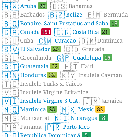
🇦🇼
🇧🇸
Aruba
20
Bahamas
🇧🇧
🇧🇿
🇧🇲
Barbados
Belize
Bermuda
🇧🇶
Bonaire, Saint Eustatius and Saba
18
🇨🇦
🇨🇷
Canada
151
Costa Rica
21
🇨🇺
🇨🇼
🇩🇲
Cuba
Curacao
Dominica
🇸🇻
🇬🇩
El Salvador
25
Grenada
🇬🇱
🇬🇵
Groenlanda
Guadelupa
16
🇬🇹
🇭🇹
Guatemala
32
Haiti
🇭🇳
🇰🇾
Honduras
32
Insulele Cayman
🇹🇨
Insulele Turks și Caicos
🇻🇬
Insulele Virgine Britanice
🇻🇮
🇯🇲
Insulele Virgine S.U.A.
Jamaica
🇲🇶
🇲🇽
Martinica
23
Mexic
82
🇲🇸
🇳🇮
Montserrat
Nicaragua
8
🇵🇦
🇵🇷
Panama
Porto Rico
🇩🇴
Republica Dominicană
5