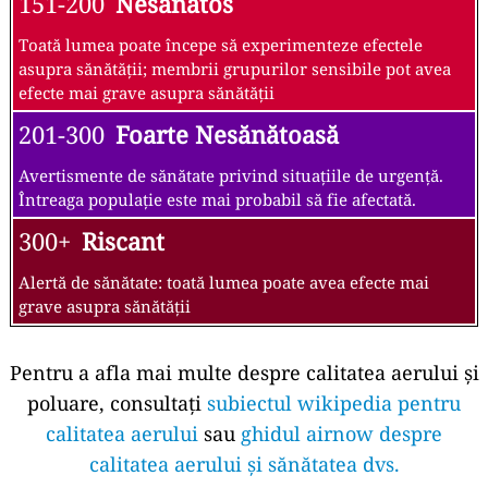
151-200
Nesănătos
Toată lumea poate începe să experimenteze efectele
asupra sănătății; membrii grupurilor sensibile pot avea
efecte mai grave asupra sănătății
201-300
Foarte Nesănătoasă
Avertismente de sănătate privind situațiile de urgență.
Întreaga populație este mai probabil să fie afectată.
300+
Riscant
Alertă de sănătate: toată lumea poate avea efecte mai
grave asupra sănătății
Pentru a afla mai multe despre calitatea aerului și
poluare, consultați
subiectul wikipedia pentru
calitatea aerului
sau
ghidul airnow despre
calitatea aerului și sănătatea dvs.