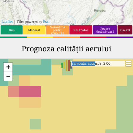
Leaflet
| Tiles
Esri
powered by
Nesănătos
Foarte
Bun
Moderat
pentru
Nesănătos
Riscant
Nesănătoasă
grupurile
sensibile
Prognoza calității aerului
sâmbătă, august 8, 19:00
sâmbătă, august 8, 19:00
+
−