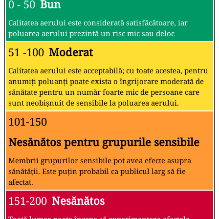
0 - 50
Bun
Calitatea aerului este considerată satisfăcătoare, iar
poluarea aerului prezintă un risc mic sau deloc
51 -100
Moderat
Calitatea aerului este acceptabilă; cu toate acestea, pentru
anumiți poluanți poate exista o îngrijorare moderată de
sănătate pentru un număr foarte mic de persoane care
sunt neobișnuit de sensibile la poluarea aerului.
101-150
Nesănătos pentru grupurile sensibile
Membrii grupurilor sensibile pot avea efecte asupra
sănătății. Este puțin probabil ca publicul larg să fie
afectat.
151-200
Nesănătos
Toată lumea poate începe să experimenteze efectele