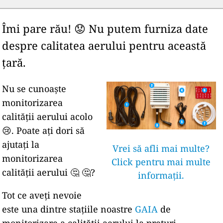
Îmi pare rău! 😟 Nu putem furniza date
despre calitatea aerului pentru această
țară.
Nu se cunoaște
monitorizarea
calității aerului acolo
😢. Poate ați dori să
ajutați la
Vrei să afli mai multe?
monitorizarea
Click pentru mai multe
calității aerului 🤔 🤔?
informații.
Tot ce aveți nevoie
este una dintre stațiile noastre
GAIA
de