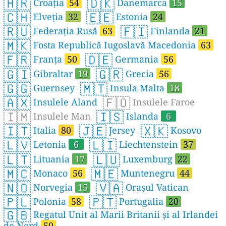
🇭🇷
🇩🇰
Croația
54
Danemarca
15
🇨🇭
🇪🇪
Elveția
32
Estonia
24
🇷🇺
🇫🇮
Federația Rusă
63
Finlanda
21
🇲🇰
Fosta Republică Iugoslavă Macedonia
63
🇫🇷
🇩🇪
Franța
50
Germania
56
🇬🇮
🇬🇷
Gibraltar
19
Grecia
56
🇬🇬
🇲🇹
Guernsey
Insula Malta
18
🇦🇽
🇫🇴
Insulele Aland
Insulele Faroe
🇮🇲
🇮🇸
Insulele Man
Islanda
6
🇮🇹
🇯🇪
🇽🇰
Italia
80
Jersey
Kosovo
🇱🇻
🇱🇮
Letonia
6
Liechtenstein
37
🇱🇹
🇱🇺
Lituania
17
Luxemburg
22
🇲🇨
🇲🇪
Monaco
56
Muntenegru
44
🇳🇴
🇻🇦
Norvegia
15
Orașul Vatican
🇵🇱
🇵🇹
Polonia
58
Portugalia
20
🇬🇧
Regatul Unit al Marii Britanii și al Irlandei
de Nord
50