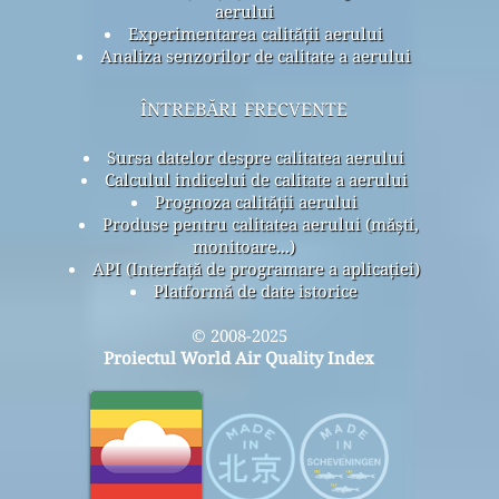
aerului
Experimentarea calității aerului
Analiza senzorilor de calitate a aerului
întrebări frecvente
Sursa datelor despre calitatea aerului
Calculul indicelui de calitate a aerului
Prognoza calității aerului
Produse pentru calitatea aerului (măști,
monitoare...)
API (Interfață de programare a aplicației)
Platformă de date istorice
© 2008-2025
Proiectul World Air Quality Index