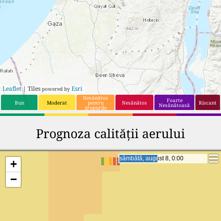
Leaflet
| Tiles
Esri
powered by
Nesănătos
Foarte
Bun
Moderat
pentru
Nesănătos
Riscant
Nesănătoasă
grupurile
sensibile
Prognoza calității aerului
sâmbătă, august 8, 17:00
sâmbătă, august 8, 17:00
+
−