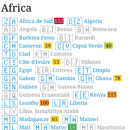
Africa
🇿🇦
🇩🇿
Africa de Sud
152
Algeria
🇦🇴
🇧🇯
🇧🇼
Angola
Benin
Botswana
🇧🇫
🇧🇮
Burkina Fasso
Burundi
🇨🇲
🇨🇻
Camerun
59
Capul Verde
40
🇹🇩
🇰🇲
Ciad
Comoros
🇨🇮
🇩🇯
Côte d'Ivoire
53
Djibouti
🇪🇬
🇪🇷
🇪🇹
Egipt
Eritreea
Etiopia
🇬🇦
🇬🇲
🇬🇭
Gabon
Gambia
Ghana
78
🇬🇳
🇬🇼
Guinea
Guinea-Bissau
🇬🇶
🇰🇪
Guineea Ecuatorială
Kenya
115
🇱🇸
🇱🇷
Lesotho
100
Liberia
🇱🇾
Libia, Jamahiriya Arabă
🇲🇬
🇲🇼
Madagascar
65
Malawi
🇲🇱
🇲🇦
🇲🇷
Mali
Maroc
14
Mauritania