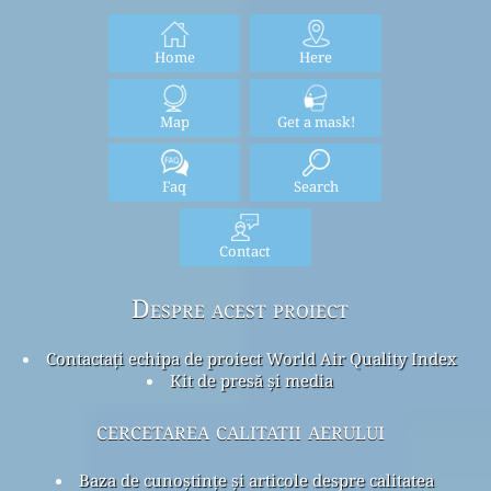
Home
Here
Map
Get a mask!
Faq
Search
Contact
Despre acest proiect
Contactați echipa de proiect World Air Quality Index
Kit de presă și media
cercetarea calitatii aerului
Baza de cunoștințe și articole despre calitatea