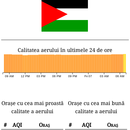
Calitatea aerului în ultimele 24 de ore
09 AM
12 PM
03 PM
06 PM
09 PM
Fri 07
03 AM
06 AM
Orașe cu cea mai proastă
Orașe cu cea mai bună
calitate a aerului
calitate a aerului
#
AQI
Oraș
#
AQI
Oraș