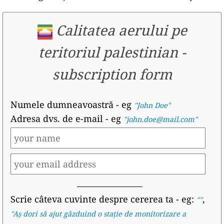
Calitatea aerului pe
teritoriul palestinian
-
subscription form
Numele dumneavoastră
- eg
"John Doe"
Adresa dvs. de e-mail
- eg
"john.doe@mail.com"
Scrie câteva cuvinte despre cererea ta
- eg:
,
""
"
Aș dori să ajut găzduind o stație de monitorizare a