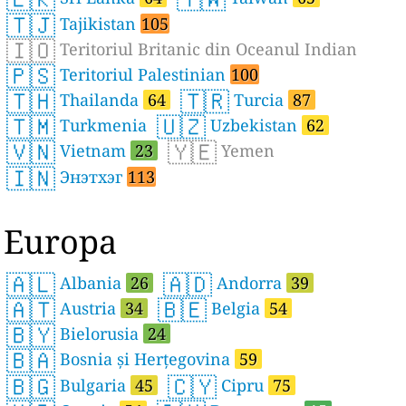
🇹🇯
Tajikistan
105
🇮🇴
Teritoriul Britanic din Oceanul Indian
🇵🇸
Teritoriul Palestinian
100
🇹🇭
🇹🇷
Thailanda
64
Turcia
87
🇹🇲
🇺🇿
Turkmenia
Uzbekistan
62
🇻🇳
🇾🇪
Vietnam
23
Yemen
🇮🇳
Энэтхэг
113
Europa
🇦🇱
🇦🇩
Albania
26
Andorra
39
🇦🇹
🇧🇪
Austria
34
Belgia
54
🇧🇾
Bielorusia
24
🇧🇦
Bosnia și Herțegovina
59
🇧🇬
🇨🇾
Bulgaria
45
Cipru
75