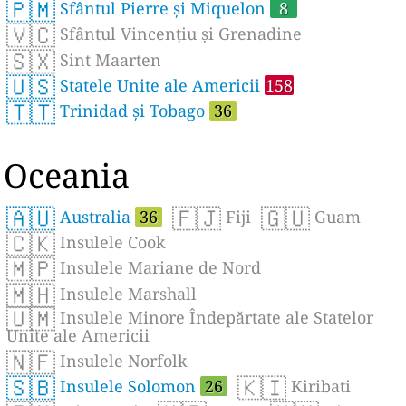
🇵🇲
Sfântul Pierre și Miquelon
8
🇻🇨
Sfântul Vincențiu și Grenadine
🇸🇽
Sint Maarten
🇺🇸
Statele Unite ale Americii
158
🇹🇹
Trinidad și Tobago
36
Oceania
🇦🇺
🇫🇯
🇬🇺
Australia
36
Fiji
Guam
🇨🇰
Insulele Cook
🇲🇵
Insulele Mariane de Nord
🇲🇭
Insulele Marshall
🇺🇲
Insulele Minore Îndepărtate ale Statelor
Unite ale Americii
🇳🇫
Insulele Norfolk
🇸🇧
🇰🇮
Insulele Solomon
26
Kiribati