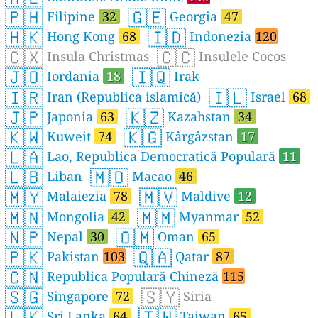
🇵🇭
🇬🇪
Filipine
32
Georgia
47
🇭🇰
🇮🇩
Hong Kong
68
Indonezia
120
🇨🇽
🇨🇨
Insula Christmas
Insulele Cocos
🇯🇴
🇮🇶
Iordania
18
Irak
🇮🇷
🇮🇱
Iran (Republica islamică)
Israel
68
🇯🇵
🇰🇿
Japonia
63
Kazahstan
34
🇰🇼
🇰🇬
Kuweit
74
Kârgâzstan
17
🇱🇦
Lao, Republica Democratică Populară
11
🇱🇧
🇲🇴
Liban
Macao
46
🇲🇾
🇲🇻
Malaiezia
78
Maldive
12
🇲🇳
🇲🇲
Mongolia
42
Myanmar
52
🇳🇵
🇴🇲
Nepal
30
Oman
65
🇵🇰
🇶🇦
Pakistan
103
Qatar
87
🇨🇳
Republica Populară Chineză
115
🇸🇬
🇸🇾
Singapore
72
Siria
🇱🇰
🇹🇼
Sri Lanka
64
Taiwan
65