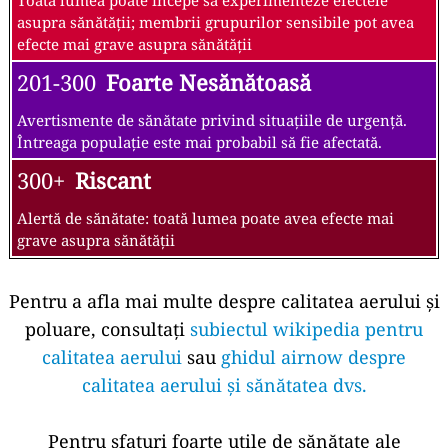
asupra sănătății; membrii grupurilor sensibile pot avea
efecte mai grave asupra sănătății
201-300
Foarte Nesănătoasă
Avertismente de sănătate privind situațiile de urgență.
Întreaga populație este mai probabil să fie afectată.
300+
Riscant
Alertă de sănătate: toată lumea poate avea efecte mai
grave asupra sănătății
Pentru a afla mai multe despre calitatea aerului și
poluare, consultați
subiectul wikipedia pentru
calitatea aerului
sau
ghidul airnow despre
calitatea aerului și sănătatea dvs.
Pentru sfaturi foarte utile de sănătate ale