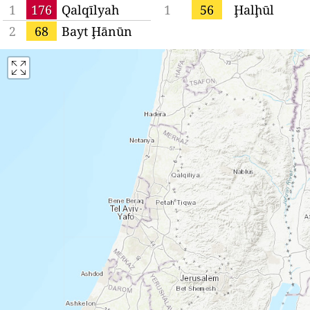
1
176
Qalqīlyah
1
56
Ḩalḩūl
2
68
Bayt Ḩānūn