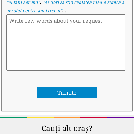
,
calității aerului
"
"
Aș dori să știu calitatea medie zilnică a
, ..
aerului pentru anul trecut
"
Cauți alt oraș?