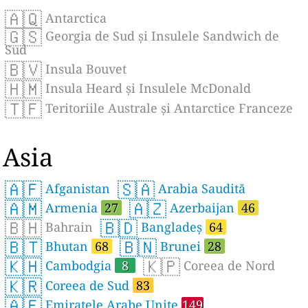
🇦🇶
Antarctica
🇬🇸
Georgia de Sud și Insulele Sandwich de
Sud
🇧🇻
Insula Bouvet
🇭🇲
Insula Heard și Insulele McDonald
🇹🇫
Teritoriile Australe și Antarctice Franceze
Asia
🇦🇫
🇸🇦
Afganistan
Arabia Saudită
🇦🇲
🇦🇿
Armenia
27
Azerbaijan
46
🇧🇭
🇧🇩
Bahrain
Bangladeș
64
🇧🇹
🇧🇳
Bhutan
68
Brunei
28
🇰🇭
🇰🇵
Cambodgia
8
Coreea de Nord
🇰🇷
Coreea de Sud
83
🇦🇪
Emiratele Arabe Unite
149