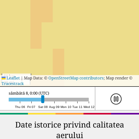
50 km
Leaflet
|
Map Data: ©
OpenStreetMap contributors
; Map render ©
30 mi
Tracestrack
sâmbătă 8, 17:00 (UTC)
Thu 06
Fri 07
Sat 08
Aug 09
Mon 10
Tue 11
Wed 12
Date istorice privind calitatea
aerului