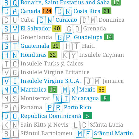
🇧🇶
Bonaire, Saint Eustatius and Saba
17
🇨🇦
🇨🇷
Canada
124
Costa Rica
21
🇨🇺
🇨🇼
🇩🇲
Cuba
Curacao
Dominica
🇸🇻
🇬🇩
El Salvador
40
Grenada
🇬🇱
🇬🇵
Groenlanda
Guadelupa
14
🇬🇹
🇭🇹
Guatemala
30
Haiti
🇭🇳
🇰🇾
Honduras
32
Insulele Cayman
🇹🇨
Insulele Turks și Caicos
🇻🇬
Insulele Virgine Britanice
🇻🇮
🇯🇲
Insulele Virgine S.U.A.
Jamaica
🇲🇶
🇲🇽
Martinica
17
Mexic
68
🇲🇸
🇳🇮
Montserrat
Nicaragua
8
🇵🇦
🇵🇷
Panama
Porto Rico
🇩🇴
Republica Dominicană
5
🇰🇳
🇱🇨
Sain Kitts și Nevis
Sfânta Lucia
🇧🇱
🇲🇫
Sfântul Bartolomeu
Sfântul Martin