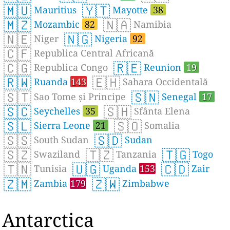
🇲🇺
🇾🇹
Mauritius
Mayotte
38
🇲🇿
🇳🇦
Mozambic
82
Namibia
🇳🇪
🇳🇬
Niger
Nigeria
92
🇨🇫
Republica Central Africană
🇨🇬
🇷🇪
Republica Congo
Reunion
19
🇷🇼
🇪🇭
Ruanda
143
Sahara Occidentală
🇸🇹
🇸🇳
Sao Tome și Principe
Senegal
17
🇸🇨
🇸🇭
Seychelles
35
Sfânta Elena
🇸🇱
🇸🇴
Sierra Leone
21
Somalia
🇸🇸
🇸🇩
South Sudan
Sudan
🇸🇿
🇹🇿
🇹🇬
Swaziland
Tanzania
Togo
🇹🇳
🇺🇬
🇨🇩
Tunisia
Uganda
153
Zair
🇿🇲
🇿🇼
Zambia
179
Zimbabwe
Antarctica