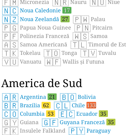
🇫🇲
🇳🇷
🇳🇺
Micronezia
Nauru
Niue
🇳🇨
Noua Caledonie
17
🇳🇿
🇵🇼
Noua Zeelandă
27
Palau
🇵🇬
🇵🇳
Papua Noua Guinee
Pitcairn
🇵🇫
🇼🇸
Polinezia Franceză
Samoa
🇦🇸
🇹🇱
Samoa Americană
Timorul de Est
🇹🇰
🇹🇴
🇹🇻
Tokelau
Tonga
Tuvalu
🇻🇺
🇼🇫
Vanuatu
Wallis și Futuna
America de Sud
🇦🇷
🇧🇴
Argentina
21
Bolivia
🇧🇷
🇨🇱
Brazilia
62
Chile
133
🇨🇴
🇪🇨
Columbia
53
Ecuador
35
🇬🇾
🇬🇫
Guiana
Guyana Franceză
35
🇫🇰
🇵🇾
Insulele Falkland
Paraguay