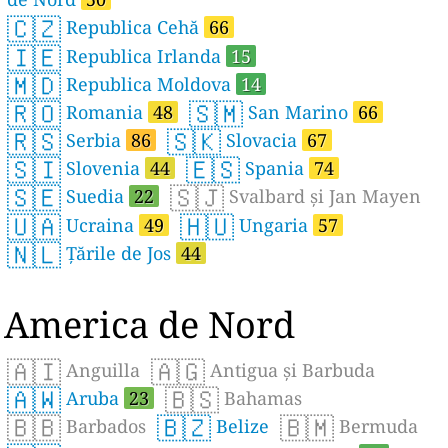
🇨🇿
Republica Cehă
66
🇮🇪
Republica Irlanda
15
🇲🇩
Republica Moldova
14
🇷🇴
🇸🇲
Romania
48
San Marino
66
🇷🇸
🇸🇰
Serbia
86
Slovacia
67
🇸🇮
🇪🇸
Slovenia
44
Spania
74
🇸🇪
🇸🇯
Suedia
22
Svalbard și Jan Mayen
🇺🇦
🇭🇺
Ucraina
49
Ungaria
57
🇳🇱
Țările de Jos
44
America de Nord
🇦🇮
🇦🇬
Anguilla
Antigua și Barbuda
🇦🇼
🇧🇸
Aruba
23
Bahamas
🇧🇧
🇧🇿
🇧🇲
Barbados
Belize
Bermuda