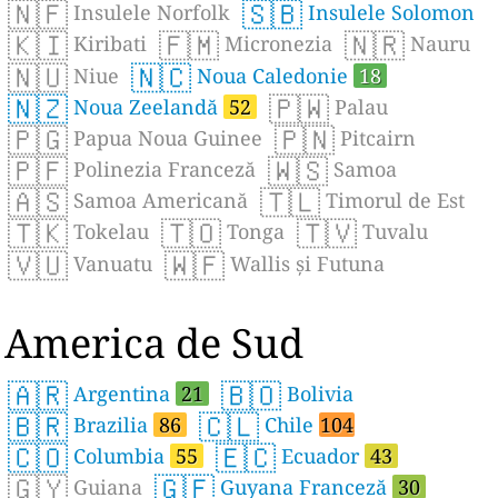
🇳🇫
🇸🇧
Insulele Norfolk
Insulele Solomon
🇰🇮
🇫🇲
🇳🇷
Kiribati
Micronezia
Nauru
🇳🇺
🇳🇨
Niue
Noua Caledonie
18
🇳🇿
🇵🇼
Noua Zeelandă
52
Palau
🇵🇬
🇵🇳
Papua Noua Guinee
Pitcairn
🇵🇫
🇼🇸
Polinezia Franceză
Samoa
🇦🇸
🇹🇱
Samoa Americană
Timorul de Est
🇹🇰
🇹🇴
🇹🇻
Tokelau
Tonga
Tuvalu
🇻🇺
🇼🇫
Vanuatu
Wallis și Futuna
America de Sud
🇦🇷
🇧🇴
Argentina
21
Bolivia
🇧🇷
🇨🇱
Brazilia
86
Chile
104
🇨🇴
🇪🇨
Columbia
55
Ecuador
43
🇬🇾
🇬🇫
Guiana
Guyana Franceză
30