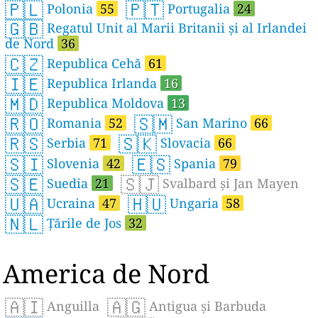
🇵🇱
🇵🇹
Polonia
55
Portugalia
24
🇬🇧
Regatul Unit al Marii Britanii și al Irlandei
de Nord
36
🇨🇿
Republica Cehă
61
🇮🇪
Republica Irlanda
16
🇲🇩
Republica Moldova
13
🇷🇴
🇸🇲
Romania
52
San Marino
66
🇷🇸
🇸🇰
Serbia
71
Slovacia
66
🇸🇮
🇪🇸
Slovenia
42
Spania
79
🇸🇪
🇸🇯
Suedia
21
Svalbard și Jan Mayen
🇺🇦
🇭🇺
Ucraina
47
Ungaria
58
🇳🇱
Țările de Jos
32
America de Nord
🇦🇮
🇦🇬
Anguilla
Antigua și Barbuda