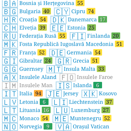
🇧🇦
Bosnia și Herțegovina
55
🇧🇬
🇨🇾
Bulgaria
40
Cipru
74
🇭🇷
🇩🇰
Croația
54
Danemarca
17
🇨🇭
🇪🇪
Elveția
39
Estonia
25
🇷🇺
🇫🇮
Federația Rusă
55
Finlanda
20
🇲🇰
Fosta Republică Iugoslavă Macedonia
51
🇫🇷
🇩🇪
Franța
52
Germania
54
🇬🇮
🇬🇷
Gibraltar
24
Grecia
51
🇬🇬
🇲🇹
Guernsey
Insula Malta
33
🇦🇽
🇫🇴
Insulele Aland
Insulele Faroe
🇮🇲
🇮🇸
Insulele Man
Islanda
6
🇮🇹
🇯🇪
🇽🇰
Italia
94
Jersey
Kosovo
🇱🇻
🇱🇮
Letonia
6
Liechtenstein
37
🇱🇹
🇱🇺
Lituania
16
Luxemburg
27
🇲🇨
🇲🇪
Monaco
54
Muntenegru
52
🇳🇴
🇻🇦
Norvegia
9
Orașul Vatican