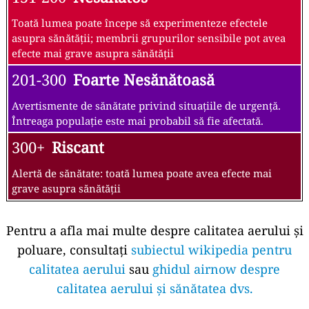
Toată lumea poate începe să experimenteze efectele
asupra sănătății; membrii grupurilor sensibile pot avea
efecte mai grave asupra sănătății
201-300
Foarte Nesănătoasă
Avertismente de sănătate privind situațiile de urgență.
Întreaga populație este mai probabil să fie afectată.
300+
Riscant
Alertă de sănătate: toată lumea poate avea efecte mai
grave asupra sănătății
Pentru a afla mai multe despre calitatea aerului și
poluare, consultați
subiectul wikipedia pentru
calitatea aerului
sau
ghidul airnow despre
calitatea aerului și sănătatea dvs.