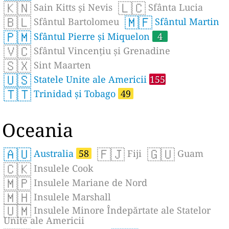
🇰🇳
🇱🇨
Sain Kitts și Nevis
Sfânta Lucia
🇧🇱
🇲🇫
Sfântul Bartolomeu
Sfântul Martin
🇵🇲
Sfântul Pierre și Miquelon
4
🇻🇨
Sfântul Vincențiu și Grenadine
🇸🇽
Sint Maarten
🇺🇸
Statele Unite ale Americii
155
🇹🇹
Trinidad și Tobago
49
Oceania
🇦🇺
🇫🇯
🇬🇺
Australia
58
Fiji
Guam
🇨🇰
Insulele Cook
🇲🇵
Insulele Mariane de Nord
🇲🇭
Insulele Marshall
🇺🇲
Insulele Minore Îndepărtate ale Statelor
Unite ale Americii