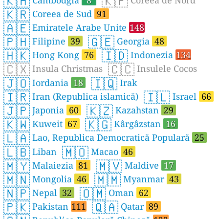
🇰🇭
🇰🇵
🇰🇷
Coreea de Sud
91
🇦🇪
Emiratele Arabe Unite
148
🇵🇭
🇬🇪
Filipine
39
Georgia
48
🇭🇰
🇮🇩
Hong Kong
76
Indonezia
134
🇨🇽
🇨🇨
Insula Christmas
Insulele Cocos
🇯🇴
🇮🇶
Iordania
18
Irak
🇮🇷
🇮🇱
Iran (Republica islamică)
Israel
66
🇯🇵
🇰🇿
Japonia
60
Kazahstan
29
🇰🇼
🇰🇬
Kuweit
67
Kârgâzstan
16
🇱🇦
Lao, Republica Democratică Populară
25
🇱🇧
🇲🇴
Liban
Macao
46
🇲🇾
🇲🇻
Malaiezia
81
Maldive
17
🇲🇳
🇲🇲
Mongolia
46
Myanmar
43
🇳🇵
🇴🇲
Nepal
32
Oman
62
🇵🇰
🇶🇦
Pakistan
111
Qatar
89