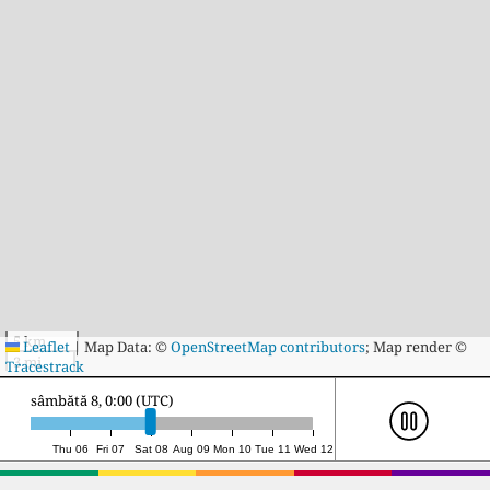
5 km
Leaflet
|
Map Data: ©
OpenStreetMap contributors
; Map render ©
3 mi
Tracestrack
sâmbătă 8, 17:00 (UTC)
Thu 06
Fri 07
Sat 08
Aug 09
Mon 10
Tue 11
Wed 12