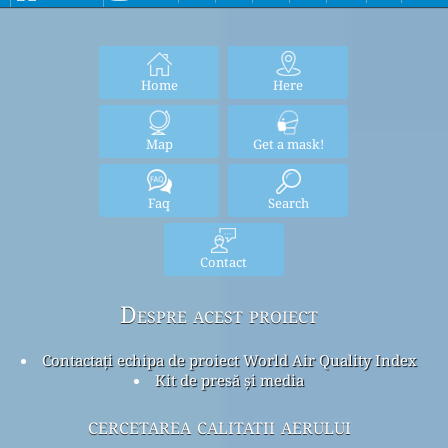
Home
Here
Map
Get a mask!
Faq
Search
Contact
Despre acest proiect
Contactați echipa de proiect World Air Quality Index
Kit de presă și media
cercetarea calitatii aerului