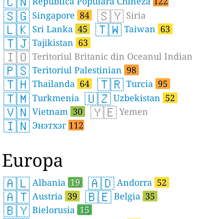
🇨🇳
Republica Populară Chineză
122
🇸🇬
🇸🇾
Singapore
84
Siria
🇱🇰
🇹🇼
Sri Lanka
45
Taiwan
63
🇹🇯
Tajikistan
63
🇮🇴
Teritoriul Britanic din Oceanul Indian
🇵🇸
Teritoriul Palestinian
98
🇹🇭
🇹🇷
Thailanda
64
Turcia
95
🇹🇲
🇺🇿
Turkmenia
Uzbekistan
52
🇻🇳
🇾🇪
Vietnam
30
Yemen
🇮🇳
Энэтхэг
112
Europa
🇦🇱
🇦🇩
Albania
19
Andorra
52
🇦🇹
🇧🇪
Austria
39
Belgia
35
🇧🇾
Bielorusia
15