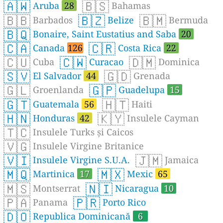
🇦🇼
🇧🇸
Aruba
28
Bahamas
🇧🇧
🇧🇿
🇧🇲
Barbados
Belize
Bermuda
🇧🇶
Bonaire, Saint Eustatius and Saba
20
🇨🇦
🇨🇷
Canada
126
Costa Rica
22
🇨🇺
🇨🇼
🇩🇲
Cuba
Curacao
Dominica
🇸🇻
🇬🇩
El Salvador
44
Grenada
🇬🇱
🇬🇵
Groenlanda
Guadelupa
15
🇬🇹
🇭🇹
Guatemala
56
Haiti
🇭🇳
🇰🇾
Honduras
42
Insulele Cayman
🇹🇨
Insulele Turks și Caicos
🇻🇬
Insulele Virgine Britanice
🇻🇮
🇯🇲
Insulele Virgine S.U.A.
Jamaica
🇲🇶
🇲🇽
Martinica
17
Mexic
65
🇲🇸
🇳🇮
Montserrat
Nicaragua
10
🇵🇦
🇵🇷
Panama
Porto Rico
🇩🇴
Republica Dominicană
6