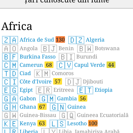
Africa
🇿🇦
🇩🇿
Africa de Sud
130
Algeria
🇦🇴
🇧🇯
🇧🇼
Angola
Benin
Botswana
🇧🇫
🇧🇮
Burkina Fasso
Burundi
🇨🇲
🇨🇻
Camerun
68
Capul Verde
44
🇹🇩
🇰🇲
Ciad
Comoros
🇨🇮
🇩🇯
Côte d'Ivoire
57
Djibouti
🇪🇬
🇪🇷
🇪🇹
Egipt
Eritreea
Etiopia
🇬🇦
🇬🇲
Gabon
Gambia
56
🇬🇭
🇬🇳
Ghana
67
Guinea
🇬🇼
🇬🇶
Guinea-Bissau
Guineea Ecuatorială
🇰🇪
🇱🇸
Kenya
63
Lesotho
100
🇱🇷
🇱🇾
Liberia
Libia, Jamahiriya Arabă