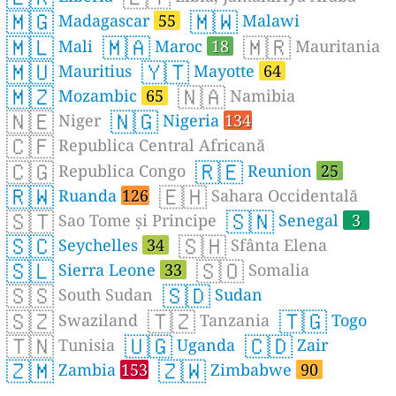
🇲🇬
🇲🇼
Madagascar
55
Malawi
🇲🇱
🇲🇦
🇲🇷
Mali
Maroc
18
Mauritania
🇲🇺
🇾🇹
Mauritius
Mayotte
64
🇲🇿
🇳🇦
Mozambic
65
Namibia
🇳🇪
🇳🇬
Niger
Nigeria
134
🇨🇫
Republica Central Africană
🇨🇬
🇷🇪
Republica Congo
Reunion
25
🇷🇼
🇪🇭
Ruanda
126
Sahara Occidentală
🇸🇹
🇸🇳
Sao Tome și Principe
Senegal
3
🇸🇨
🇸🇭
Seychelles
34
Sfânta Elena
🇸🇱
🇸🇴
Sierra Leone
33
Somalia
🇸🇸
🇸🇩
South Sudan
Sudan
🇸🇿
🇹🇿
🇹🇬
Swaziland
Tanzania
Togo
🇹🇳
🇺🇬
🇨🇩
Tunisia
Uganda
Zair
🇿🇲
🇿🇼
Zambia
153
Zimbabwe
90