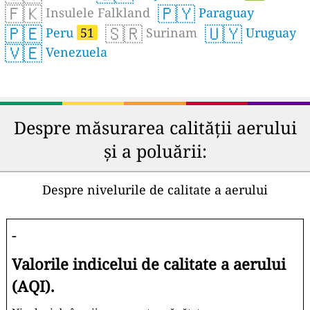
🇫🇰
🇵🇾
Insulele Falkland
Paraguay
🇵🇪
🇸🇷
🇺🇾
Peru
51
Surinam
Uruguay
🇻🇪
Venezuela
Despre măsurarea calității aerului
și a poluării:
Despre nivelurile de calitate a aerului
-
Valorile indicelui de calitate a aerului
(AQI).