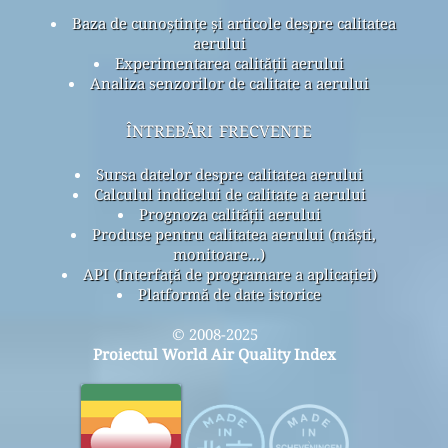
Baza de cunoștințe și articole despre calitatea
aerului
Experimentarea calității aerului
Analiza senzorilor de calitate a aerului
întrebări frecvente
Sursa datelor despre calitatea aerului
Calculul indicelui de calitate a aerului
Prognoza calității aerului
Produse pentru calitatea aerului (măști,
monitoare...)
API (Interfață de programare a aplicației)
Platformă de date istorice
© 2008-2025
Proiectul World Air Quality Index