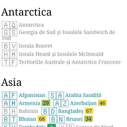
Antarctica
🇦🇶
Antarctica
🇬🇸
Georgia de Sud și Insulele Sandwich de
Sud
🇧🇻
Insula Bouvet
🇭🇲
Insula Heard și Insulele McDonald
🇹🇫
Teritoriile Australe și Antarctice Franceze
Asia
🇦🇫
🇸🇦
Afganistan
Arabia Saudită
🇦🇲
🇦🇿
Armenia
29
Azerbaijan
46
🇧🇭
🇧🇩
Bahrain
Bangladeș
67
🇧🇹
🇧🇳
Bhutan
68
Brunei
34
Cambodgia
8
Coreea de Nord