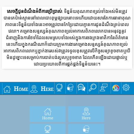
សេចក្តីជូនដំណឹងអំពីការប្រើប្រាស់
: ទិន្នន័យគុណភាពខ្យល់ទាំងអស់មិនត្រូវ
បានគេប៉ាន់ស្មាននៅពេលបោះពុម្ភផ្សាយនោះទេហើយដោយសារតែការធានាគុណ
ភាពនេះទិន្នន័យទាំងនេះអាចត្រូវបានកែប្រែដោយគ្មានការជូនដំណឹងគ្រប់ពេល
វេលា។ គម្រោងសន្ទស្សន៍គុណភាពខ្យល់អាកាសពិភពលោកបានអនុវត្តនូវ
ជំនាញនិងការថែទាំដែលសមស្របទាំងអស់ក្នុងការចងក្រងមាតិកានៃព័ត៌មាន
នេះហើយក្នុងករណីណាក៏ដោយក្រុមការងារគម្រោងសន្ទស្សន៍គុណភាពខ្យល់
អាកាសពិភពលោកឬភ្នាក់ងាររបស់វាត្រូវទទួលខុសត្រូវលើកិច្ចសន្យាខូចខាតឬបើ
មិនដូច្នោះទេសម្រាប់ការបាត់បង់របួសឬខូចខាត ដែលកើតឡើងដោយផ្ទាល់ឬ
ដោយប្រយោលពីការផ្គត់ផ្គង់ទិន្នន័យនេះ។
Home
Here
Home
Here