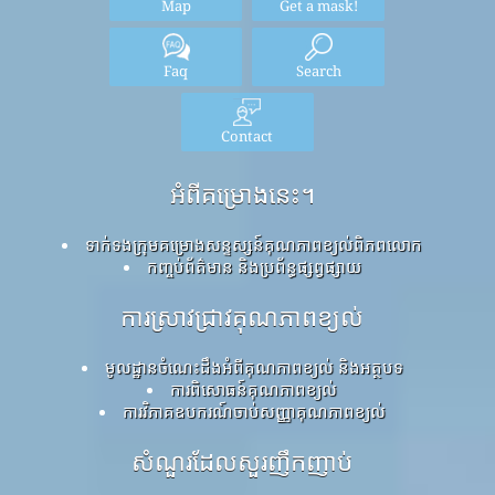
Map
Get a mask!
Faq
Search
Contact
អំពីគម្រោងនេះ។
ទាក់ទងក្រុមគម្រោងសន្ទស្សន៍គុណភាពខ្យល់ពិភពលោក
កញ្ចប់ព័ត៌មាន និងប្រព័ន្ធផ្សព្វផ្សាយ
ការស្រាវជ្រាវគុណភាពខ្យល់
មូលដ្ឋានចំណេះដឹងអំពីគុណភាពខ្យល់ និងអត្ថបទ
ការពិសោធន៍គុណភាពខ្យល់
ការវិភាគឧបករណ៍ចាប់សញ្ញាគុណភាពខ្យល់
សំណួរដែលសួរញឹកញាប់