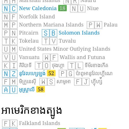
🇲🇭
🇳🇷
Marshall Islands
Nauru
🇳🇨
🇳🇺
New Caledonia
18
Niue
🇳🇫
Norfolk Island
🇲🇵
🇵🇼
Northern Mariana Islands
Palau
🇵🇳
🇸🇧
Pitcairn
Solomon Islands
🇹🇰
🇹🇻
Tokelau
Tuvalu
🇺🇲
United States Minor Outlying Islands
🇻🇺
🇼🇫
Vanuatu
Wallis and Futuna
🇰🇮
🇹🇴
🇹🇱
គិរិបាទី
ថុងហ្គា
ទីម័រខាងកើត
🇳🇿
🇵🇬
នូវែលហ្សេឡង់
52
ប៉ាពូអានូវែលហ្គីណេ
🇫🇲
🇼🇸
🇫🇯
មិក្រូនេស៊ី
សាមូអា
ហ្វ៉ីហ្ស៉ី
🇦🇺
អូស្ត្រាលី
58
អាមេរិកខាងត្បូង
🇫🇰
Falkland Islands