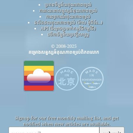
ប្រភពទិន្នន័យគុណភាពខ្យល់
ការគណនាសន្ទស្សន៍គុណភាពខ្យល់
ការព្យាករណ៍គុណភាពខ្យល់
ផលិតផលគុណភាពខ្យល់ (ម៉ាស ម៉ូនីទ័រ...)
API (ចំណុចប្រទាក់កម្មវិធីកម្មវិធី)
វេទិកាទិន្នន័យប្រវត្តិសាស្ត្រ
© 2008-2025
គម្រោងសន្ទស្សន៍គុណភាពខ្យល់ពិភពលោក
Signup for our free monthly mailing list, and get
notified when new articles are available.