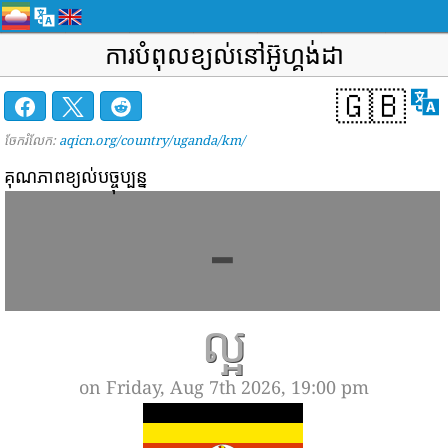
ការបំពុលខ្យល់នៅអ៊ូហ្គង់ដា
🇬🇧
ចែករំលែក:
aqicn.org/country/uganda/km/
គុណភាពខ្យល់បច្ចុប្បន្ន
-
ល្អ
on Friday, Aug 7th 2026, 19:00 pm