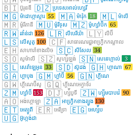
🇧🇮
🇩🇿
ប៊ូរុនឌី
ប្រទេសអាល់ហ្សេរី
🇲🇬
🇲🇦
🇲🇱
ម៉ាដាហ្កាស្ការ
55
ម៉ារ៉ុក
18
ម៉ាលី
🇲🇷
🇲🇺
🇲🇿
ម៉ូរីតានី
ម៉ូរីទុស
ម៉ូហ្សាំប៊ិក
65
🇷🇼
🇱🇷
🇱🇾
រវ៉ាន់ដា
126
លីបេរីយ៉ា
លីប៊ី
🇱🇸
🇨🇫
លើសូតូ
100
សាធារណរដ្ឋអាហ្វ្រិកកណ្ដាល
🇪🇭
🇸🇨
សាហារ៉ាខាងលិច
សីសែល
34
🇸🇴
🇸🇿
🇸🇳
សូម៉ាលី
សូហ្ស៉ីឡង់
សេនេហ្កាល់
3
🇸🇱
🇸🇩
🇬🇭
សេរ៉ាឡេអូន
33
ស៊ូដង់
ហ្កាណា
67
🇬🇦
🇬🇲
🇬🇳
ហ្គាបុង
ហ្គាំប៊ី
56
ហ្គីណេ
🇬🇼
🇬🇶
ហ្គីណេប៊ីសូ
ហ្គីណេអេក្វាទ័រ
🇿🇲
🇩🇯
🇿🇼
ហ្សាំប៊ី
153
ហ្ស៉ីបូទី
ហ្ស៊ីមបាបវ៉េ
90
🇦🇴
🇿🇦
អង់ហ្គោឡា
អាហ្វ្រិកខាងត្បូង
130
🇪🇹
🇪🇷
🇪🇬
អេត្យូពី
អេរីទ្រា
អេហ្ស៉ីប
🇺🇬
អ៊ូហ្កង់ដា