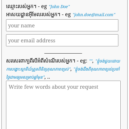
ឈ្មោះរបស់អ្នក។
- eg
"John Doe"
អាសយដ្ឋានអ៊ីមែលរបស់អ្នក។
- eg
"john.doe@mail.com"
សរសេរពាក្យពីរបីអំពីសំណើរបស់អ្នក។
- eg:
,
""
"
ខ្ញុំចង់ជួយដោយ
,
ការបង្ហោះស្ថានីយ៍ត្រួតពិនិត្យគុណភាពខ្យល់
"
"
ខ្ញុំចង់ដឹងពីគុណភាពខ្យល់ប្រចាំ
, ..
ថ្ងៃជាមធ្យមសម្រាប់ឆ្នាំមុន
"