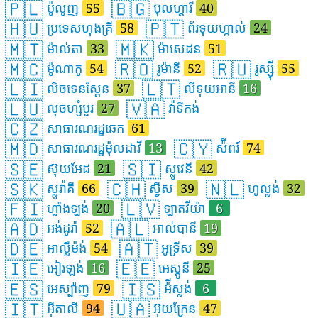
🇵🇱
🇧🇬
ប៉ូលូញ
55
ប៊ុលហ្គារី
40
🇭🇺
🇵🇹
ប្រទេសហុងគ្រី
58
ព័រទុយហ្កាល់
24
🇲🇹
🇲🇰
ម៉ាល់តា
33
ម៉ាសេដន
51
🇲🇨
🇷🇴
🇷🇺
ម៉ូណាកូ
54
រូម៉ានី
52
រូស្ស៊ី
55
🇱🇮
🇱🇹
លិចទេនស្តែន
37
លីទុយអានី
16
🇱🇺
🇻🇦
លុចហ្សំបួរ
27
វ៉ាទីកង់
🇨🇿
សាធារណរដ្ឋឆេក
61
🇲🇩
🇨🇾
សាធារណរដ្ឋម៉ុលដាវី
13
ស៉ីពរ៍
74
🇸🇪
🇸🇮
ស៊ុយអែដ
21
ស្លូវេនី
42
🇸🇰
🇨🇭
🇳🇱
ស្លូវ៉ាគី
66
ស្វីស
39
ហូល្លង់
32
🇫🇮
🇱🇻
ហ្វាំងឡង់
20
ឡាតវីយ៉ា
6
🇦🇩
🇦🇱
អង់ដូរ៉ា
52
អាល់បានី
19
🇩🇪
🇦🇹
អាល្លឺម៉ង់
54
អូទ្រីស
39
🇮🇪
🇪🇪
អៀរឡង់
16
អេស្តូនី
25
🇪🇸
🇮🇸
អេស្ប៉ាញ
79
អ៉ីស្លង់
6
🇮🇹
🇺🇦
អ៊ីតាលី
94
អ៊ុយក្រែន
47