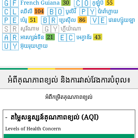
🇬🇫
🇨🇴
French Guiana
30
កូឡុំប៊ី
55
🇨🇱
🇧🇴
🇵🇾
ឈីលី
104
បូលីវី
ប៉ារ៉ាហ្គាយ
🇵🇪
🇧🇷
🇻🇪
ប៉េរូ
51
ប្រេស៊ីល
86
វេនេហ្ស៊ុយឡា
🇸🇷
🇬🇾
សូរីណាម
ហ្គីយ៉ាណា
🇦🇷
🇪🇨
អារហ្សង់ទីន
21
អេក្វាឌ័រ
43
🇺🇾
អ៊ុយរុយហ្គាយ
អំពីគុណភាពខ្យល់ និងការវាស់វែងការបំពុល៖
អំពីកម្រិតគុណភាពខ្យល់
-
តម្លៃសន្ទស្សន៍គុណភាពខ្យល់ (AQI)
Levels of Health Concern