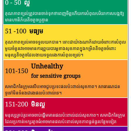
0 - 50
ល្អ
គុណភាពខ្យល់ត្រូវបានចាត់ទុកថាពេញចិត្តហើយការបំពុលបរិយាកាសបង្កឱ្យ
មានហានិភ័យតិចតួចឬគ្មាន
51 -100
មធ្យម
គុណភាពខ្យល់អាចទទួលយកបាន។ ទោះជាយ៉ាងណាក៏ដោយចំពោះការបំពុល
មួយចំនួនវាអាចមានការព្រួយបារម្ភខាងសុខភាពក្នុងកម្រិតតិចតួចចំពោះ
មនុស្សតិចតួចដែលងាយទទួលរងការបំពុលខ្យល់។
Unhealthy
101-150
for sensitive groups
សមាជិកនៃក្រុមរសើបអាចជួបប្រទះផលប៉ះពាល់សុខភាព។ សាធារណជន​
ទូទៅ​មិន​ទំនង​ជា​រង​ផល​ប៉ះពាល់​ទេ។
151-200
មិនល្អ
មនុស្សគ្រប់រូបអាចចាប់ផ្តើមមានផលប៉ះពាល់ដល់សុខភាព។ សមាជិកនៃក្រុម
ដែលប្រកាន់អក្សរតូចធំអាចមានផលប៉ះពាល់សុខភាពធ្ងន់ធ្ងរបន្ថែមទៀត