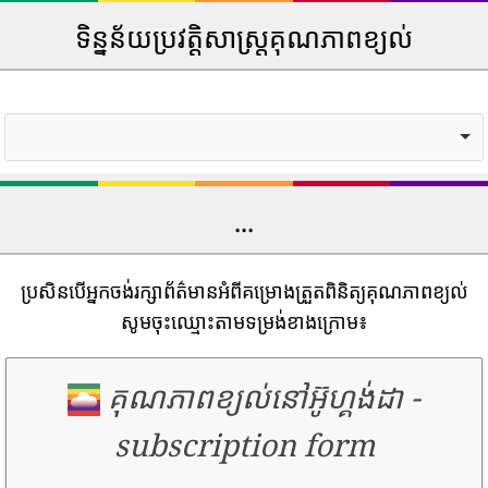
ទិន្នន័យប្រវត្តិសាស្រ្តគុណភាពខ្យល់
...
ប្រសិនបើអ្នកចង់រក្សាព័ត៌មានអំពីគម្រោងត្រួតពិនិត្យគុណភាពខ្យល់
សូមចុះឈ្មោះតាមទម្រង់ខាងក្រោម៖
គុណភាពខ្យល់នៅអ៊ូហ្គង់ដា
-
subscription form