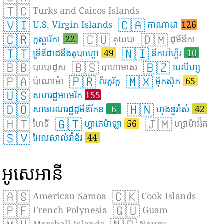
🇹🇨
Turks and Caicos Islands
🇻🇮
🇨🇦
U.S. Virgin Islands
កាណាដា
126
🇨🇷
🇨🇺
🇩🇲
កូស្តារីកា
22
គុយបា
ដូមីនីកា
🇹🇹
🇳🇮
ទ្រីនីដាដនឹងតូបាហ្គោ
49
នីការ៉ាហ្គ័រ
10
🇧🇧
🇧🇸
🇧🇿
បារបាដូស
បាហាមាស
បេលីហ្ស
🇵🇦
🇵🇷
🇲🇽
ប៉ាណាម៉ា
ព័រតូរីកូ
ម៉ិកស៊ិក
65
🇺🇸
សហរដ្ឋអាមេរិក
155
🇩🇴
🇭🇳
សាធារណរដ្ឋដូមីនីកែន
6
ហុងឌួរ៉ាស់
42
🇭🇹
🇬🇹
🇯🇲
ហៃទី
ហ្គាតេម៉ាឡា
56
ហ្សាម៉ាអ៉ិគ
🇸🇻
អែលសាល់វ៉ាឌ័រ
44
អូសេអានី
🇦🇸
🇨🇰
American Samoa
Cook Islands
🇵🇫
🇬🇺
French Polynesia
Guam