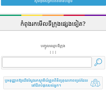
សូមចុចសម្រាប់ព័ត៌មានបន្ថែម
កំពុងរកមើលទីក្រុងផ្សេងទៀត?
បញ្ចូលឈ្មោះទីក្រុង
↓ ↓ ↓
ឬអនុញ្ញាតឱ្យយើងស្វែងរកស្ថានីយ៍ត្រួតពិនិត្យគុណភាពខ្យល់ដែល
នៅជិតបំផុតរបស់អ្នក។