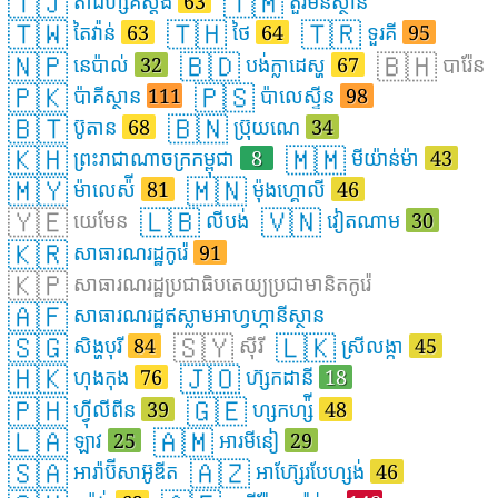
🇹🇯
🇹🇲
តាដហ្ស៉ីគីស្តង់
63
តួរមិនីស្ថាន
🇹🇼
🇹🇭
🇹🇷
តៃវ៉ាន់
63
ថៃ
64
ទួរគី
95
🇳🇵
🇧🇩
🇧🇭
នេប៉ាល់
32
បង់ក្លាដេស្ហ
67
បារ៉ែន
🇵🇰
🇵🇸
ប៉ាគីស្ថាន
111
ប៉ាលេស្ទីន
98
🇧🇹
🇧🇳
ប៊ូតាន
68
ប៊្រុយណេ
34
🇰🇭
🇲🇲
ព្រះរាជាណាចក្រកម្ពុជា
8
មីយ៉ាន់ម៉ា
43
🇲🇾
🇲🇳
ម៉ាលេស៉ី
81
ម៉ុងហ្គោលី
46
🇾🇪
🇱🇧
🇻🇳
យេមែន
លីបង់
វៀតណាម
30
🇰🇷
សាធារណរដ្ឋកូរ៉េ
91
🇰🇵
សាធារណរដ្ឋប្រជាធិបតេយ្យប្រជាមានិតកូរ៉េ
🇦🇫
សាធារណរដ្ឋឥស្លាមអាហ្វហ្កានីស្ថាន
🇸🇬
🇸🇾
🇱🇰
សិង្ហបុរី
84
ស៊ីរី
ស្រីលង្កា
45
🇭🇰
🇯🇴
ហុងកុង
76
ហ៊្សកដានី
18
🇵🇭
🇬🇪
ហ្វ៉ីលីពីន
39
ហ្សកហ្ស៉ី
48
🇱🇦
🇦🇲
ឡាវ
25
អារមីនៀ
29
🇸🇦
🇦🇿
អារ៉ាប៊ីសាអ៊ូឌីត
អាហ៊្សែរបែហ្សង់
46