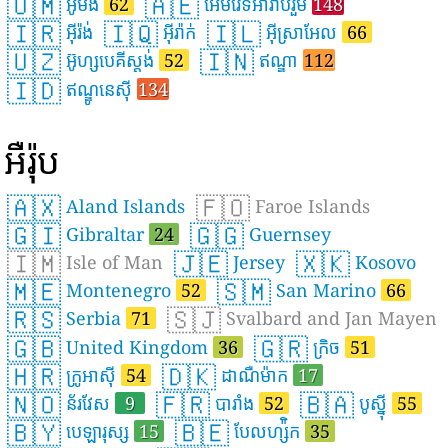
🇴🇲
🇦🇪
អូម៉ង់
62
អេមីរ៉ែទអារ៉ាប់រួម
148
🇮🇷
🇮🇶
🇮🇱
អ៊ីរ៉ង់
អ៊ីរ៉ាក់
អ៊ីស្រាអែល
66
🇺🇿
🇮🇳
អ៊ូហ្សបេគីស្តង់
52
ឥណ្ឌា
112
🇮🇩
ឥណ្ឌូនេស៊ី
134
អឺរ៉ុប
🇦🇽
🇫🇴
Aland Islands
Faroe Islands
🇬🇮
🇬🇬
Gibraltar
24
Guernsey
🇮🇲
🇯🇪
🇽🇰
Isle of Man
Jersey
Kosovo
🇲🇪
🇸🇲
Montenegro
52
San Marino
66
🇷🇸
🇸🇯
Serbia
71
Svalbard and Jan Mayen
🇬🇧
🇬🇷
United Kingdom
36
ក្រិច
51
🇭🇷
🇩🇰
ក្រូអាស៊ី
54
ដាណឺម៉ាក
17
🇳🇴
🇫🇷
🇧🇦
ន័រវែស
9
បារាំង
52
បូស្ន៉ី
55
🇧🇾
🇧🇪
បេឡារុស្ស
15
បែលហ្ស៉ិក
35