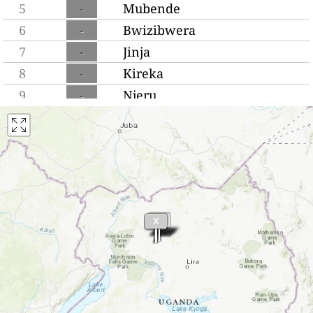
5
-
Mubende
6
-
Bwizibwera
7
-
Jinja
8
-
Kireka
9
-
Njeru
10
-
Buwenge