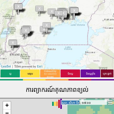
Leaflet
| Tiles
Esri
powered by
Unhealthy
ល្អ
មធ្យម
មិនល្អ
មិនល្អខ្លាំង
គ្រោះថ្នាក់
for sensitive
groups
ការព្យាករណ៍គុណភាពខ្យល់
សៅរ៍, សីហា ទី៨, ១២:០០
សៅរ៍, សីហា ទី៨, ១២:០០
+
−