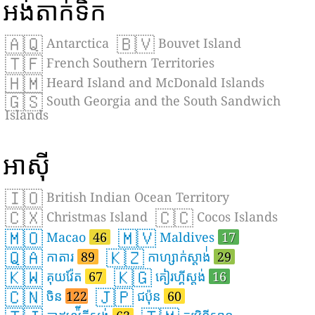
អង់តាក់ទិក
🇦🇶
🇧🇻
Antarctica
Bouvet Island
🇹🇫
French Southern Territories
🇭🇲
Heard Island and McDonald Islands
🇬🇸
South Georgia and the South Sandwich
Islands
អាស៊ី
🇮🇴
British Indian Ocean Territory
🇨🇽
🇨🇨
Christmas Island
Cocos Islands
🇲🇴
🇲🇻
Macao
46
Maldives
17
🇶🇦
🇰🇿
កាតារ
89
កាហ្សាក់ស្តាង់់
29
🇰🇼
🇰🇬
គុយវ៉ែត
67
គៀរហ្គីស្តង់
16
🇨🇳
🇯🇵
ចិន
122
ជប៉ុន
60