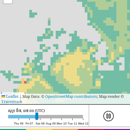
200 km
Leaflet
|
Map Data: ©
OpenStreetMap contributors
; Map render ©
100 mi
Tracestrack
សៅរ៍ ទី៨, ១២:០០ (UTC)
Thu 06
Fri 07
Sat 08
Aug 09
Mon 10
Tue 11
Wed 12