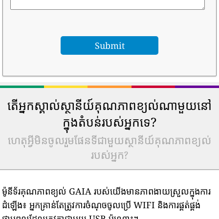
តើអ្នកស្គាល់ស្ថានីយ៍គុណភាពខ្យល់ណាមួយនៅ
ក្នុងតំបន់របស់អ្នកទេ?
ហេតុអ្វីមិនចូលរួមផែនទីជាមួយស្ថានីយ៍គុណភាពខ្យល់
របស់អ្នក?
ម៉ូនីទ័រគុណភាពខ្យល់ GAIA របស់យើងមានភាពងាយស្រួលក្នុងការ
ដំឡើង៖ អ្នកគ្រាន់តែត្រូវការចំណុចចូលប្រើ WIFI និងការផ្គត់ផ្គង់
ថាមពលដែលត្រូវគ្នាជាមួយ USB ប៉ុណ្ណោះ។