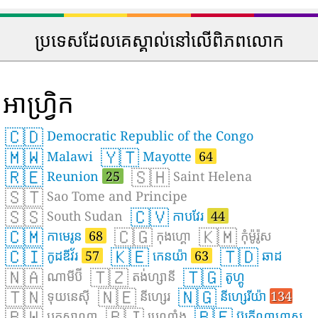
ប្រទេសដែលគេស្គាល់នៅលើពិភពលោក
អាហ្រ្វិក
🇨🇩
Democratic Republic of the Congo
🇲🇼
🇾🇹
Malawi
Mayotte
64
🇷🇪
🇸🇭
Reunion
25
Saint Helena
🇸🇹
Sao Tome and Principe
🇸🇸
🇨🇻
South Sudan
កាបវែរ
44
🇨🇲
🇨🇬
🇰🇲
កាមេរូន
68
កុងហ្គោ
កុំម៉ូរ៉ូស
🇨🇮
🇰🇪
🇹🇩
កូដឌីវ័រ
57
កេនយ៉ា
63
ឆាដ
🇳🇦
🇹🇿
🇹🇬
ណាមីប៊ី
តង់ហ្សានី
តូហ្គូ
🇹🇳
🇳🇪
🇳🇬
ទុយនេស៊ី
នីហ្សេរ
នីហ្សេរីយ៉ា
134
🇧🇼
🇧🇯
🇧🇫
បុតស្វាណា
បេណាំង
ប៊ូរគីណាហ្វាសូ