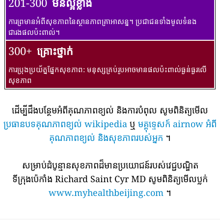
201-300
មិនល្អខ្លាំង
ការព្រមានអំពីសុខភាពនៃស្ថានភាពគ្រាអាសន្ន។ ប្រជាជនទាំងមូលទំនង
ជារងផលប៉ះពាល់។
300+
គ្រោះថ្នាក់
ការប្រុងប្រយ័ត្នផ្នែកសុខភាព: មនុស្សគ្រប់រូបអាចមានផលប៉ះពាល់ធ្ងន់ធ្ងរលើ
សុខភាព
ដើម្បីដឹងបន្ថែមអំពីគុណភាពខ្យល់ និងការបំពុល សូមពិនិត្យមើល
ប្រធានបទគុណភាពខ្យល់ wikipedia
ឬ
មគ្គុទ្ទេសក៍ airnow អំពី
គុណភាពខ្យល់ និងសុខភាពរបស់អ្នក
។
សម្រាប់ដំបូន្មានសុខភាពដ៏មានប្រយោជន៍របស់វេជ្ជបណ្ឌិត
ទីក្រុងប៉េកាំង Richard Saint Cyr MD សូមពិនិត្យមើលប្លក់
www.myhealthbeijing.com
។