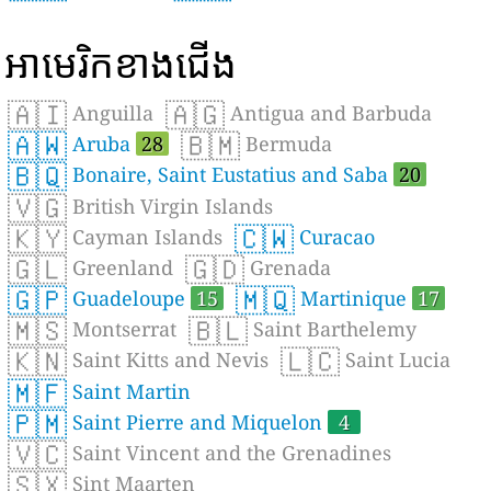
អាមេរិកខាងជើង
🇦🇮
🇦🇬
Anguilla
Antigua and Barbuda
🇦🇼
🇧🇲
Aruba
28
Bermuda
🇧🇶
Bonaire, Saint Eustatius and Saba
20
🇻🇬
British Virgin Islands
🇰🇾
🇨🇼
Cayman Islands
Curacao
🇬🇱
🇬🇩
Greenland
Grenada
🇬🇵
🇲🇶
Guadeloupe
15
Martinique
17
🇲🇸
🇧🇱
Montserrat
Saint Barthelemy
🇰🇳
🇱🇨
Saint Kitts and Nevis
Saint Lucia
🇲🇫
Saint Martin
🇵🇲
Saint Pierre and Miquelon
4
🇻🇨
Saint Vincent and the Grenadines
🇸🇽
Sint Maarten