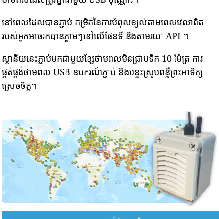
នៅពេលដែលបានភ្ជាប់ កម្រិតនៃការបំពុលខ្យល់តាមពេលវេលាពិត
របស់អ្នកអាចរកបានភ្លាមៗនៅលើផែនទី និងតាមរយៈ API ។
ស្ថានីយនេះភ្ជាប់មកជាមួយខ្សែថាមពលមិនជ្រាបទឹក 10 ម៉ែត្រ ការ
ផ្គត់ផ្គង់ថាមពល USB ឧបករណ៍ភ្ជាប់ និងបន្ទះស្រូបពន្លឺព្រះអាទិត្យ
ស្រេចចិត្ត។