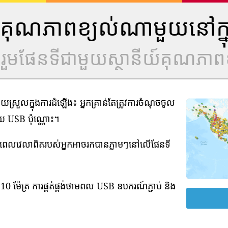
ីយ៍គុណភាពខ្យល់ណាមួយនៅក្ន
ូលរួមផែនទីជាមួយស្ថានីយ៍គុណភាពខ
រួលក្នុងការដំឡើង៖ អ្នកគ្រាន់តែត្រូវការចំណុចចូល
មួយ USB ប៉ុណ្ណោះ។
ាមពេលវេលាពិតរបស់អ្នកអាចរកបានភ្លាមៗនៅលើផែនទី
0 ម៉ែត្រ ការផ្គត់ផ្គង់ថាមពល USB ឧបករណ៍ភ្ជាប់ និង