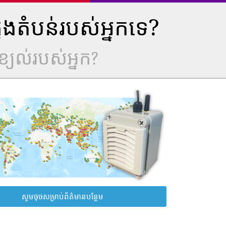
ុងតំបន់របស់អ្នកទេ?
្យល់របស់អ្នក?
សូមចុចសម្រាប់ព័ត៌មានបន្ថែម