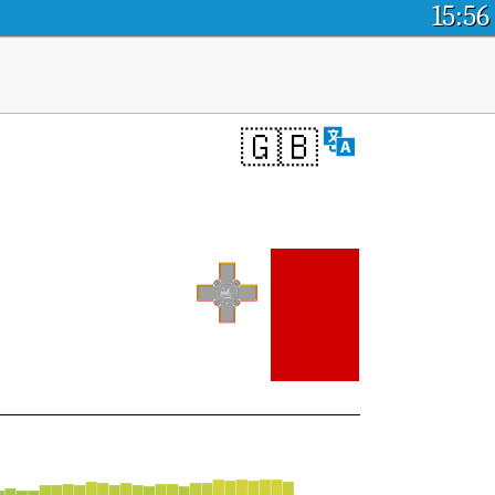
15:56
🇬🇧