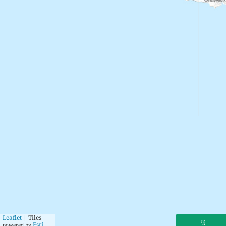
Leaflet
| Tiles
ល្អ
Esri
powered by