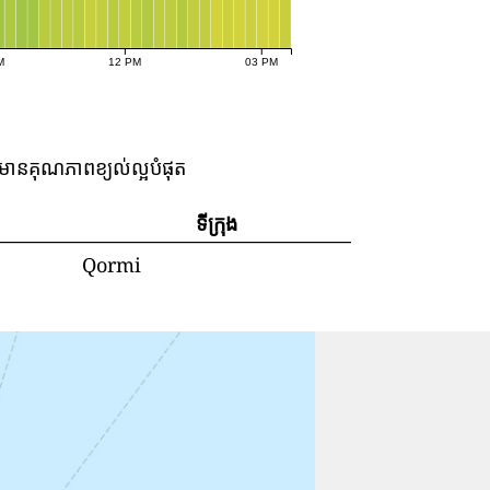
M
12 PM
03 PM
លមានគុណភាពខ្យល់ល្អបំផុត
ទីក្រុង
Qormi