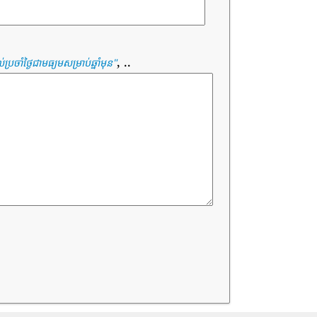
, ..
ប្រចាំថ្ងៃជាមធ្យមសម្រាប់ឆ្នាំមុន
"