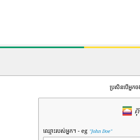
ប្រសិនបើអ្នកច
គ
ឈ្មោះរបស់អ្នក។
- eg
"John Doe"