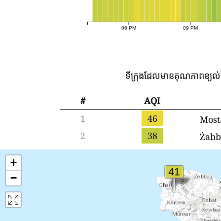
06 PM
09 PM
ទីក្រុងដែលមានគុណភាពខ្យល់អ
#
AQI
1
46
Most
2
38
Żabb
+
−