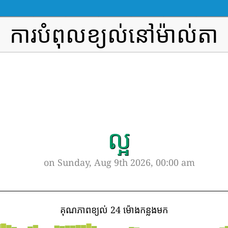
ការបំពុលខ្យល់នៅម៉ាល់តា
ល្អ
on Sunday, Aug 9th 2026, 00:00 am
គុណភាពខ្យល់ 24 ម៉ោងកន្លងមក