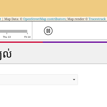
t
|
Map Data: ©
OpenStreetMap contributors
; Map render ©
Tracestrack
Thu 13
Fri 14
្យល់