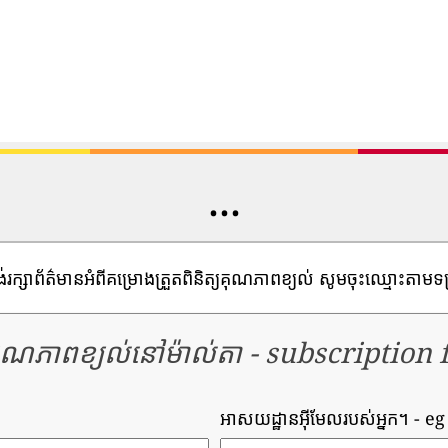
...
ង់រក្សាព័ត៌មានអំពីគម្រោងត្រួតពិនិត្យគុណភាពខ្យល់ សូមចុះឈ្មោះតាមទ
ុណភាពខ្យល់នៅម៉ាល់តា
-
subscription 
អាសយដ្ឋានអ៊ីមែលរបស់អ្នក។
- e