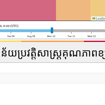
Leafle
ទី១០, ២០:០០ (UTC)
Sat 08
Aug 09
Mon 10
Tue 11
Wed 12
្នន័យប្រវត្តិសាស្រ្តគុណភាពខ