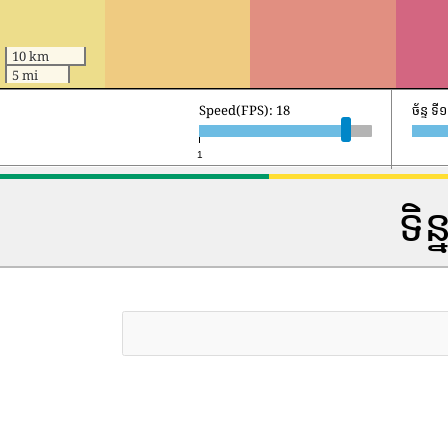
10 km
5 mi
Speed(FPS): 18
ច័ន្ទ 
1
ទិន