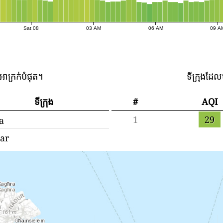
Sat 08
03 AM
06 AM
09 A
ាក្រក់បំផុត។
ទីក្រុងដែ
ទីក្រុង
#
AQI
1
29
a
ar