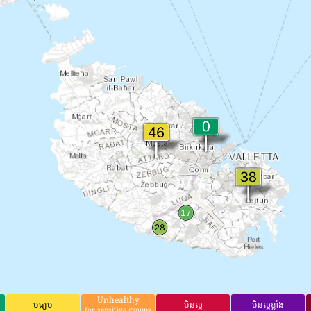
Unhealthy
មធ្យម
មិនល្អ
មិនល្អខ្លាំង
for sensitive groups