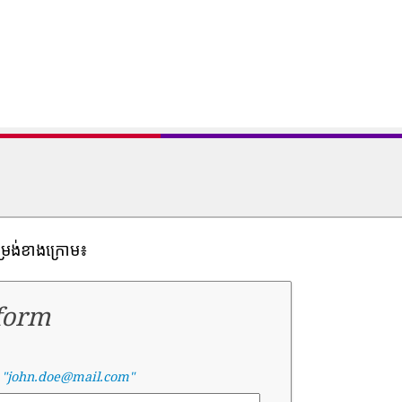
ម្រង់ខាងក្រោម៖
form
g
"john.doe@mail.com"