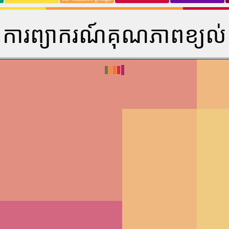
ការព្យាករណ៍គុណភាពខ្យល់