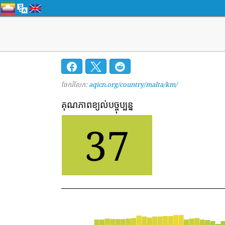
ចែករំលែក:
aqicn.org/country/malta/km/
គុណភាពខ្យល់បច្ចុប្បន្ន
37