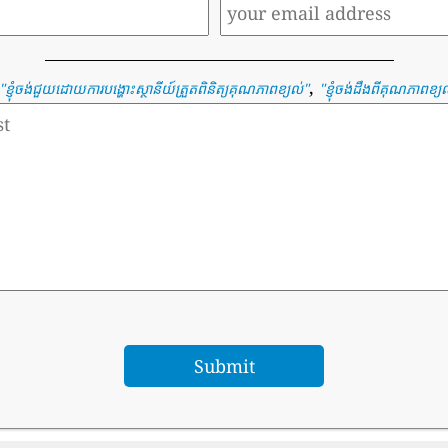
,
"
ខ្ញុំចង់ជួយដោយការបង្ហោះស្ថានីយ៍ត្រួតពិនិត្យគុណភាពខ្យល់
"
"
ខ្ញុំចង់ដឹងពីគុណភាពខ្យល់