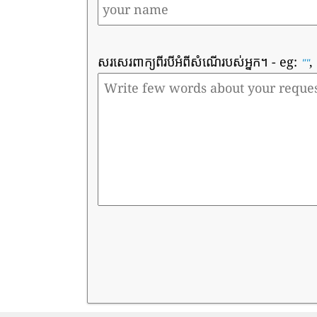
សរសេរពាក្យពីរបីអំពីសំណើរបស់អ្នក។
- eg:
,
""