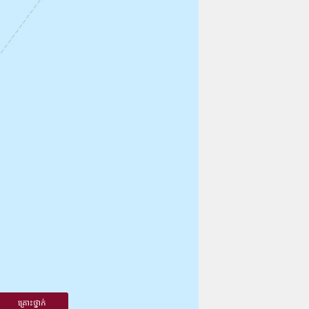
គ្រោះថ្នាក់