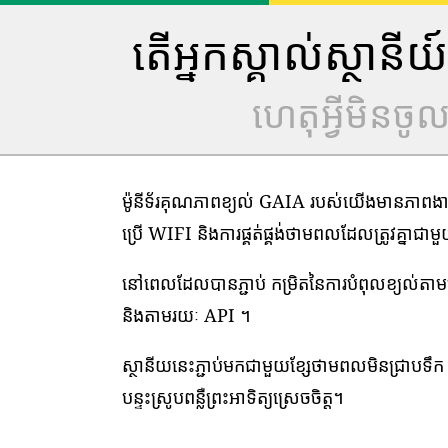
តើអ្នកស្គាល់ស្ថាន
ហេតុអ្វីមិនច
ម៉ូនីទ័រគុណភាពខ្យល់ GAIA របស់យើងមានភាពងាយស្
ប្រើ WIFI និងការផ្គត់ផ្គង់ថាមពលដែលត្រូវគ្នាជា
នៅពេលដែលបានភ្ជាប់ កម្រិតនៃការបំពុលខ្យល់ត
និងតាមរយៈ API ។
ស្ថានីយនេះភ្ជាប់មកជាមួយខ្សែថាមពលមិនជ្រាបទឹក 1
បន្ទះស្រូបពន្លឺព្រះអាទិត្យស្រេចចិត្ត។