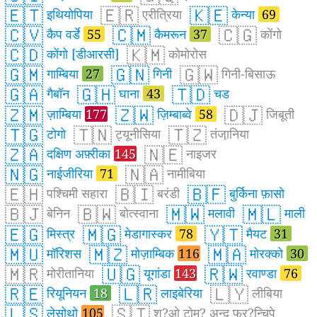
🇪🇹
🇪🇷
🇰🇪
इथियोपिया
एरीत्रिया
केन्या
69
🇨🇻
🇨🇲
🇨🇬
कैप वर्डे
55
कैमरून
37
कोंगो
🇨🇩
🇰🇲
कोंगो [डीआरसी]
कोमोरोस
🇬🇲
🇬🇳
🇬🇼
गाम्बिया
27
गिनी
गिनी-बिसाऊ
🇬🇦
🇬🇭
🇹🇩
गैबॉन
घाना
43
चड
🇿🇲
🇿🇼
🇩🇯
ज़ाम्बिया
177
ज़िम्बाब्वे
58
जिबूती
🇹🇬
🇹🇳
🇹🇿
टोगो
ट्यूनीसिया
तंजा़निया
🇿🇦
🇳🇪
दक्षिण अफ़्रीका
145
नाइजर
🇳🇬
🇳🇦
नाईजीरिया
71
नामीबिया
🇪🇭
🇧🇮
🇧🇫
पश्चिमी सहारा
बरंडी
बुर्किना फ़ासो
🇧🇯
🇧🇼
🇲🇼
🇲🇱
बेनिन
बोत्स्वाना
मलावी
माली
🇪🇬
🇲🇬
🇾🇹
मिस्त्र
मेडागास्कर
78
मैयट
31
🇲🇺
🇲🇿
🇲🇦
मॉरिशस
मोज़ाम्बिक
116
मोरक्को
30
🇲🇷
🇺🇬
🇷🇼
मोरीतानिया
यूगांडा
143
रवाण्डा
76
🇷🇪
🇱🇷
🇱🇾
रियूनियन
18
लाइबेरिया
लीबिया
🇱🇸
🇸🇹
लेसोथो
105
श?ओ टोम? अन्द फ्र?न्चिपे