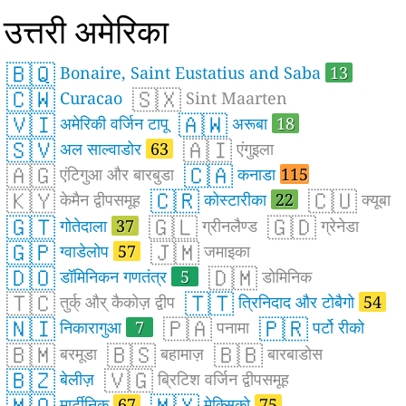
उत्तरी अमेरिका
🇧🇶
Bonaire, Saint Eustatius and Saba
13
🇨🇼
🇸🇽
Curacao
Sint Maarten
🇻🇮
🇦🇼
अमेरिकी वर्जिन टापू
अरूबा
18
🇸🇻
🇦🇮
अल साल्वाडोर
63
एंगुइला
🇦🇬
🇨🇦
एंटिगुआ और बारबुडा
कनाडा
115
🇰🇾
🇨🇷
🇨🇺
केमैन द्वीपसमूह
कोस्टारीका
22
क्यूबा
🇬🇹
🇬🇱
🇬🇩
गोतेदाला
37
ग्रीनलैण्ड
ग्रेनेडा
🇬🇵
🇯🇲
ग्वाडेलोप
57
जमाइका
🇩🇴
🇩🇲
डॉमिनिकन गणतंत्र
5
डोमिनिक
🇹🇨
🇹🇹
तुर्क् और् कैकोज़ द्वीप
त्रिनिदाद और टोबैगो
54
🇳🇮
🇵🇦
🇵🇷
निकारागुआ
7
पनामा
पर्टो रीको
🇧🇲
🇧🇸
🇧🇧
बरमूडा
बहामाज़
बारबाडोस
🇧🇿
🇻🇬
बेलीज़
ब्रिटिश वर्जिन द्वीपसमूह
🇲🇶
🇲🇽
मार्टीनिक
67
मेक्सिको
75