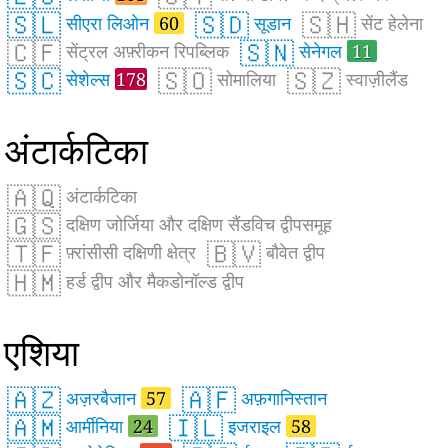
🇸🇱
🇸🇩
🇸🇭
सीएरा लिओन
60
सूडान
सेंट हेलेना
🇨🇫
🇸🇳
सेंट्रल अफ़्रीकन रिपब्लिक
सेनेगल
11
🇸🇨
🇸🇴
🇸🇿
सेशेल्स
178
सोमालिया
स्वाज़ीलैंड
अंटार्कटिका
🇦🇶
अंटार्कटिका
🇬🇸
दक्षिण जोर्जिया और दक्षिण सैंडविच द्वीपसमूह
🇹🇫
🇧🇻
फ़्रांसीसी दक्षिणी क्षेत्र
बौवेत द्वीप
🇭🇲
हर्ड द्वीप और मैकडोनॉल्ड द्वीप
एशिया
🇦🇿
🇦🇫
अज़रबैजान
57
अफ़गानिस्तान
🇦🇲
🇮🇱
आर्मीनिया
24
इजराइल
58