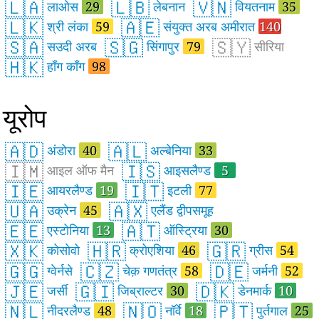
🇱🇦
🇱🇧
🇻🇳
लाओस
29
लेबनान
वियतनाम
35
🇱🇰
🇦🇪
श्री लंका
59
संयुक्त अरब अमीरात
140
🇸🇦
🇸🇬
🇸🇾
सउदी अरब
सिंगापुर
79
सीरिया
🇭🇰
हाँग काँग
98
यूरोप
🇦🇩
🇦🇱
अंडोरा
40
अल्बेनिया
33
🇮🇲
🇮🇸
आइल ऑफ मैन
आइसलैण्ड
5
🇮🇪
🇮🇹
आयरलैण्ड
19
इटली
77
🇺🇦
🇦🇽
उक्रेन
45
एलैंड द्वीपसमूह
🇪🇪
🇦🇹
एस्टोनिया
13
ऑस्ट्रिया
30
🇽🇰
🇭🇷
🇬🇷
कोसोवो
क्रोएशिया
46
ग्रीस
54
🇬🇬
🇨🇿
🇩🇪
ग्वेर्नसे
चेक़ गणतंत्र
58
जर्मनी
52
🇯🇪
🇬🇮
🇩🇰
जर्सी
जिब्राल्टर
30
डेनमार्क
10
🇳🇱
🇳🇴
🇵🇹
नीदरलैण्ड
48
नॉर्वे
18
पुर्तगाल
25