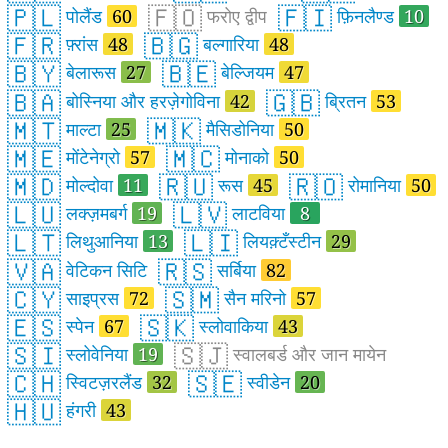
🇵🇱
🇫🇴
🇫🇮
पोलैंड
60
फरोए द्वीप
फ़िनलैण्ड
10
🇫🇷
🇧🇬
फ़्रांस
48
बल्गारिया
48
🇧🇾
🇧🇪
बेलारूस
27
बेल्जियम
47
🇧🇦
🇬🇧
बोस्निया और हरज़ेगोविना
42
ब्रितन
53
🇲🇹
🇲🇰
माल्टा
25
मैसिडोनिया
50
🇲🇪
🇲🇨
मोंटेनेग्रो
57
मोनाको
50
🇲🇩
🇷🇺
🇷🇴
मोल्दोवा
11
रूस
45
रोमानिया
50
🇱🇺
🇱🇻
लक्ज़मबर्ग
19
लाटविया
8
🇱🇹
🇱🇮
लिथुआनिया
13
लियक़्टँस्टीन
29
🇻🇦
🇷🇸
वेटिकन सिटि
सर्बिया
82
🇨🇾
🇸🇲
साइप्रस
72
सैन मरिनो
57
🇪🇸
🇸🇰
स्पेन
67
स्लोवाकिया
43
🇸🇮
🇸🇯
स्लोवेनिया
19
स्वालबर्ड और जान मायेन
🇨🇭
🇸🇪
स्विटज़रलैंड
32
स्वीडेन
20
🇭🇺
हंगरी
43