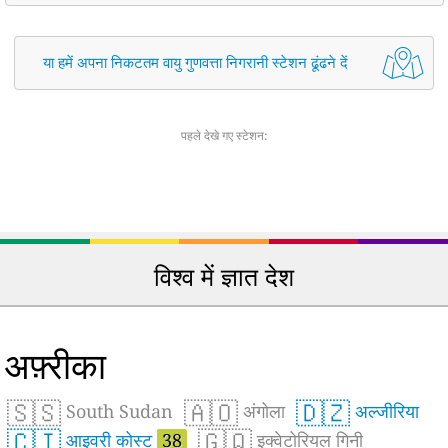
या हमें अपना निकटतम वायु गुणवत्ता निगरानी स्टेशन ढूंढने दें
पहले देखे गए स्टेशन:
विश्व में ज्ञात देश
अफ़्रीका
🇸🇸
🇦🇴
🇩🇿
South Sudan
अंगोला
अल्जीरिया
🇨🇮
🇬🇶
आइवरी कोस्ट
38
इक्वेटोरियल गिनी