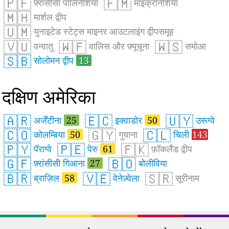
🇵🇫
🇫🇲
फ़्रांसीसी पॉलिनेशिया
माइक्रोनेशिया
🇲🇭
मार्शल द्वीप
🇺🇲
युनाइटेड स्टेट्स माइनर आउटलाइंग द्वीपसमूह
🇻🇺
🇼🇫
🇼🇸
वन्वातु
वालिस और फ़्यूचूना
समोआ
🇸🇧
सोलोमन द्वीप
13
दक्षिण अमेरिका
🇦🇷
🇪🇨
🇺🇾
अर्जेंटीना
25
इक्वाडोर
50
उरूग्वे
🇨🇴
🇬🇾
🇨🇱
कोलम्बिया
50
गुयाना
चिली
143
🇵🇾
🇵🇪
🇫🇰
पॅराग्वे
पेरु
61
फ़ॉकलैंड द्वीप
🇬🇫
🇧🇴
फ़्रांसीसी गिआना
27
बोलीविया
🇧🇷
🇻🇪
🇸🇷
ब्राज़िल
58
वेनेज़्वेला
सूरीनाम