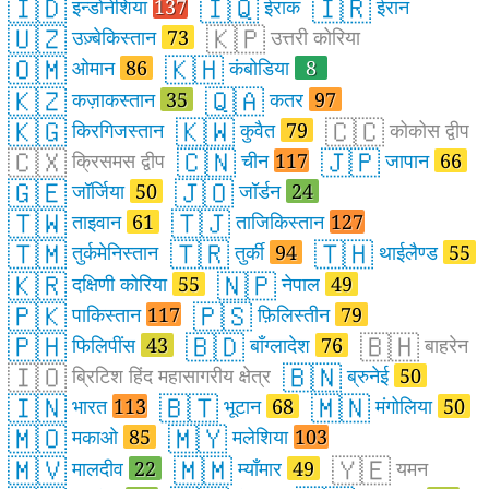
🇮🇩
🇮🇶
🇮🇷
इन्डोनेशिया
137
ईराक
ईरान
🇺🇿
🇰🇵
उज़्बेकिस्तान
73
उत्तरी कोरिया
🇴🇲
🇰🇭
ओमान
86
कंबोडिया
8
🇰🇿
🇶🇦
कज़ाकस्तान
35
कतर
97
🇰🇬
🇰🇼
🇨🇨
किरगिजस्तान
कुवैत
79
कोकोस द्वीप
🇨🇽
🇨🇳
🇯🇵
क्रिसमस द्वीप
चीन
117
जापान
66
🇬🇪
🇯🇴
जॉर्जिया
50
जॉर्डन
24
🇹🇼
🇹🇯
ताइवान
61
ताजिकिस्तान
127
🇹🇲
🇹🇷
🇹🇭
तुर्कमेनिस्तान
तुर्की
94
थाईलैण्ड
55
🇰🇷
🇳🇵
दक्षिणी कोरिया
55
नेपाल
49
🇵🇰
🇵🇸
पाकिस्तान
117
फ़िलिस्तीन
79
🇵🇭
🇧🇩
🇧🇭
फिलिपींस
43
बाँग्लादेश
76
बाहरेन
🇮🇴
🇧🇳
ब्रिटिश हिंद महासागरीय क्षेत्र
ब्रुनेई
50
🇮🇳
🇧🇹
🇲🇳
भारत
113
भूटान
68
मंगोलिया
50
🇲🇴
🇲🇾
मकाओ
85
मलेशिया
103
🇲🇻
🇲🇲
🇾🇪
मालदीव
22
म्याँमार
49
यमन