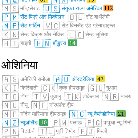
🇲🇸
🇺🇸
मॉन्ट्सेराट
संयुक्त राज्य अमेरिका
112
🇵🇲
🇧🇱
सेंट पिएरे और मिक्वेलन
सेंट बार्थेलेमी
🇲🇫
🇻🇨
सेंट मार्टिन
सेंट विनसेंट एंड ग्रेनाडाइन्स
🇰🇳
🇱🇨
सेन्ट किट्स और नेविस
सेन्ट लुसिया
🇭🇹
🇭🇳
हाइती
हौंडुरस
14
ओशिनिया
🇦🇸
🇦🇺
अमेरिकी समोआ
ऑस्ट्रेलिया
47
🇰🇮
🇨🇰
🇬🇺
किरिबाती
कुक द्वीपसमूह
गुआम
🇹🇴
🇹🇻
🇹🇰
🇳🇷
टोंगा
तुवालु
तोकेलाउ
नाउरु
🇳🇺
🇳🇫
नीयू
नॉरफ़ॉक द्वीप
🇲🇵
🇳🇨
नॉर्दन मारियाना द्वीपसमूह
न्यू कैलेडोनिया
21
🇳🇿
🇵🇼
🇵🇬
न्यूज़ीलैंड
10
पलाऊ
पापुआ न्यू गिनी
🇵🇳
🇹🇱
🇫🇯
पिटकैर्न
पूर्वी तिमोर
फ़िजी