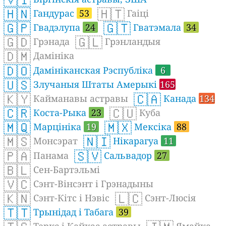
🇭🇳
🇭🇹
Гандурас
53
Гаіці
🇬🇵
🇬🇹
Гвадэлупа
24
Гватэмала
34
🇬🇩
🇬🇱
Грэнада
Грэнландыя
🇩🇲
Дамініка
🇩🇴
Дамініканская Рэспубліка
6
🇺🇸
Злучаныя Штаты Амерыкі
165
🇰🇾
🇨🇦
Кайманавы астравы
Канада
134
🇨🇷
🇨🇺
Коста-Рыка
23
Куба
🇲🇶
🇲🇽
Марцініка
19
Мексіка
88
🇲🇸
🇳🇮
Монсэрат
Нікарагуа
11
🇵🇦
🇸🇻
Панама
Сальвадор
27
🇧🇱
Сен-Бартэльмі
🇻🇨
Сэнт-Вінсэнт і Грэнадыны
🇰🇳
🇱🇨
Сэнт-Кітс і Нэвіс
Сэнт-Люсія
🇹🇹
Трынідад і Табага
39