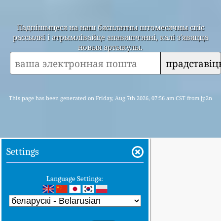
Падпішыцеся на наш бясплатны штомесячны спіс
рассылкі і атрымлівайце апавяшчэнні, калі з'явяцца
новыя артыкулы.
прадставіц
This page has been generated on Friday, Aug 7th 2026, 07:56 am CST from jp2n
Settings
Language Settings: