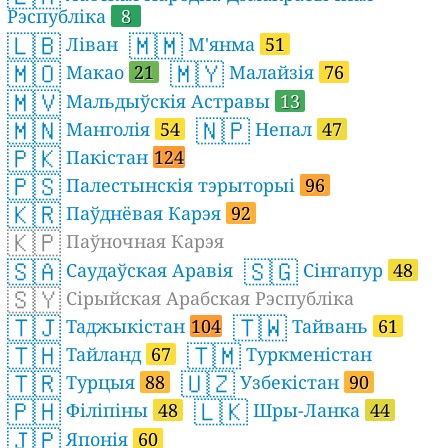
Рэспубліка
8
🇱🇧
🇲🇲
Ліван
М'янма
51
🇲🇴
🇲🇾
Макао
21
Малайзія
76
🇲🇻
Мальдыўскія Астравы
13
🇲🇳
🇳🇵
Манголія
54
Непал
47
🇵🇰
Пакістан
124
🇵🇸
Палестынскія тэрыторыі
96
🇰🇷
Паўднёвая Карэя
92
🇰🇵
Паўночная Карэя
🇸🇦
🇸🇬
Саудаўская Аравія
Сінгапур
48
🇸🇾
Сірыйская Арабская Рэспубліка
🇹🇯
🇹🇼
Таджыкістан
104
Тайвань
61
🇹🇭
🇹🇲
Тайланд
67
Туркменістан
🇹🇷
🇺🇿
Турцыя
88
Узбекістан
90
🇵🇭
🇱🇰
Філіпіны
48
Шры-Ланка
44
🇯🇵
Японія
60