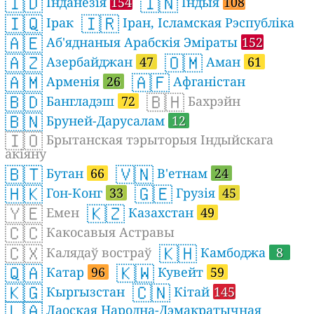
🇮🇩
🇮🇳
Інданезія
154
Індыя
108
🇮🇶
🇮🇷
Ірак
Іран, Ісламская Рэспубліка
🇦🇪
Аб'яднаныя Арабскія Эміраты
152
🇦🇿
🇴🇲
Азербайджан
47
Аман
61
🇦🇲
🇦🇫
Арменія
26
Афганістан
🇧🇩
🇧🇭
Бангладэш
72
Бахрэйн
🇧🇳
Бруней-Дарусалам
12
🇮🇴
Брытанская тэрыторыя Індыйскага
акіяну
🇧🇹
🇻🇳
Бутан
66
В'етнам
24
🇭🇰
🇬🇪
Гон-Конг
33
Грузія
45
🇾🇪
🇰🇿
Емен
Казахстан
49
🇨🇨
Какосавыя Астравы
🇨🇽
🇰🇭
Калядаў востраў
Камбоджа
8
🇶🇦
🇰🇼
Катар
96
Кувейт
59
🇰🇬
🇨🇳
Кыргызстан
Кітай
145
🇱🇦
Лаоская Народна-Дэмакратычная