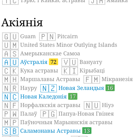
🇹🇨
🇯🇲
Тэркс і Кайкас астравы
Ямайка
Акіянія
🇬🇺
🇵🇳
Guam
Pitcairn
🇺🇲
United States Minor Outlying Islands
🇦🇸
Амерыканскае Самоа
🇦🇺
🇻🇺
Аўстралія
72
Вануату
🇨🇰
🇰🇮
Кука астравы
Кірыбаці
🇲🇭
🇫🇲
Маршалавы Астравы
Мікранезія
🇳🇷
🇳🇿
Науру
Новая Зеландыя
16
🇳🇨
Новая Каледонія
17
🇳🇫
🇳🇺
Норфалкскія астравы
Ніуэ
🇵🇼
🇵🇬
Палаў
Папуа-Новая Гвінея
🇲🇵
Паўночныя Марыянскія астравы
🇸🇧
Саламонавы Астравы
13