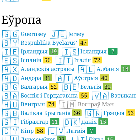
Еўропа
🇬🇬
🇯🇪
Guernsey
Jersey
🇧🇾
Respublika Byelarus’
47
🇮🇪
🇮🇸
Ірландыя
19
Ісландыя
7
🇪🇸
🇮🇹
Іспанія
56
Італія
72
🇦🇽
🇦🇱
Аландскія астравы
Албанія
18
🇦🇩
🇦🇹
Андора
31
Аўстрыя
40
🇧🇬
🇧🇪
Балгарыя
52
Бельгія
30
🇧🇦
🇻🇦
Боснія і Герцагавіна
55
Ватыкан
🇭🇺
🇮🇲
Венгрыя
74
Востраў Мэн
🇬🇧
🇬🇷
Вялікая Брытанія
36
Грэцыя
53
🇬🇮
🇩🇰
Гібралтар
11
Данія
15
🇨🇾
🇱🇻
Кіпр
58
Латвія
7
🇱🇺
🇱🇹
Люксембург
22
Літва
15