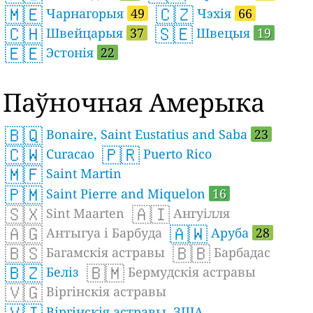
🇲🇪
🇨🇿
Чарнагорыя
49
Чэхія
66
🇨🇭
🇸🇪
Швейцарыя
37
Швецыя
19
🇪🇪
Эстонія
22
Паўночная Амерыка
🇧🇶
Bonaire, Saint Eustatius and Saba
23
🇨🇼
🇵🇷
Curacao
Puerto Rico
🇲🇫
Saint Martin
🇵🇲
Saint Pierre and Miquelon
16
🇸🇽
🇦🇮
Sint Maarten
Ангуілля
🇦🇬
🇦🇼
Антыгуа і Барбуда
Аруба
28
🇧🇸
🇧🇧
Багамскія астравы
Барбадас
🇧🇿
🇧🇲
Беліз
Бермудскія астравы
🇻🇬
Віргінскія астравы
🇻🇮
Віргінскія астравы, ЗША