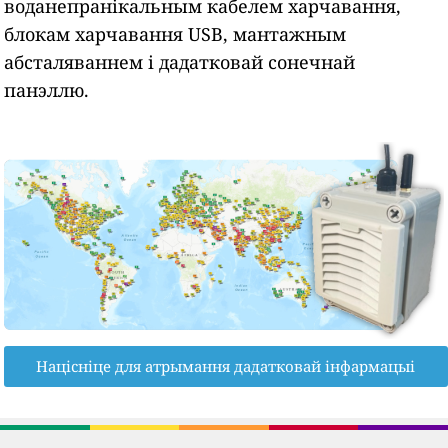
воданепранікальным кабелем харчавання,
блокам харчавання USB, мантажным
абсталяваннем і дадатковай сонечнай
панэллю.
Націсніце для атрымання дадатковай інфармацыі