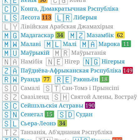
🇰🇪
🇨🇬
🇨🇩
Конга, Дэмакратычная Рэспубліка
🇱🇸
🇱🇷
Лесота
113
Ліберыя
🇱🇾
Лівійская Арабская Джамахірыя
🇲🇬
🇲🇿
Мадагаскар
34
Мазамбік
62
🇲🇼
🇲🇱
🇲🇦
Малаві
Малі
Марока
11
🇲🇺
🇲🇷
Маўрыкій
Маўрытанія
🇳🇦
🇳🇪
🇳🇬
Намібія
Нігер
Нігерыя
🇿🇦
Паўднёва-Афрыканская Рэспубліка
149
🇷🇼
🇷🇪
Руанда
77
Рэюньён
18
🇸🇴
🇸🇹
Самалі
Сан-Томэ і Прынсіпі
🇸🇿
🇸🇭
Свазіленд
Святой Алены, Востраў
🇸🇨
Сейшэльскія Астравы
190
🇸🇳
🇸🇩
Сенегал
15
Судан
🇸🇱
Сьера-Леонэ
34
🇹🇿
Танзанія, Аб'яднаная Рэспубліка