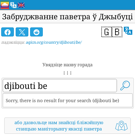
Забруджванне паветра ў Джыбуці
🇬🇧
падзяліцца:
aqicn.org/country/djibouti/be/
Увядзіце назву горада
↓ ↓ ↓
Sorry, there is no result for your search (djibouti be)
або дазвольце нам знайсці бліжэйшую
станцыю маніторынгу якасці паветра