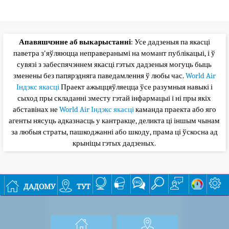
Апавяшчэнне аб выкарыстанні
: Усе дадзеныя па якасці
паветра з'яўляюцца неправеранымі на момант публікацыі, і ў
сувязі з забеспячэннем якасці гэтых дадзеныя могуць быць
зменены без папярэдняга паведамлення ў любы час.
World Air
Індэкс якасці
Праект ажыццяўляецца ўсе разумныя навыкі і
сыход пры складанні зместу гэтай інфармацыі і ні пры якіх
абставінах не
World Air Індэкс якасці
каманда праекта або яго
агенты нясуць адказнасць у кантракце, деликта ці іншым чынам
за любыя страты, пашкоджанні або шкоду, прама ці ўскосна ад
крыніцы гэтых дадзеных.
дадому
тут