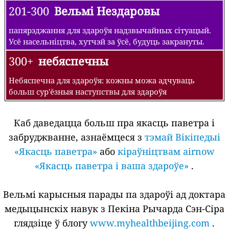
201-300
Вельмі Нездаровы
папярэджання для здароўя надзвычайных сітуацый.
Усё насельніцтва, хутчэй за ўсё, будуць закрануты.
300+
небяспечны
Небяспечна для здароўя: кожны можа адчуваць
больш сур'ёзныя наступствы для здароўя
Каб даведацца больш пра якасць паветра і
забруджванне, азнаёмцеся з
тэмай Вікіпедыі
«Якасць паветра»
або
кіраўніцтвам airnow
«Якасць паветра і ваша здароўе»
.
Вельмі карысныя парады па здароўі ад доктара
медыцынскіх навук з Пекіна Рычарда Сэн-Сіра
глядзіце ў блогу
www.myhealthbeijing.com
.