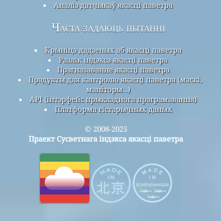
Аналіз датчыкаў якасці паветра
Часта задаюць пытанні
Крыніца дадзеных аб якасці паветра
Разлік індэкса якасці паветра
Прагназаванне якасці паветра
Прадукты для кантролю якасці паветра (маскі,
маніторы…)
API (інтэрфейс прыкладнога праграмавання)
Платформа гістарычных даных
© 2008-2025
Праект Сусветнага індэкса якасці паветра