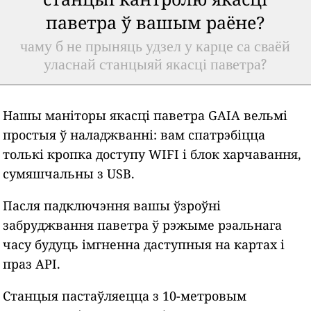
паветра ў вашым раёне?
чаму б не прыняць удзел у карце са сваёй
уласнай станцыяй якасці паветра?
Нашы маніторы якасці паветра GAIA вельмі
простыя ў наладжванні: вам спатрэбіцца
толькі кропка доступу WIFI і блок харчавання,
сумяшчальны з USB.
Пасля падключэння вашы ўзроўні
забруджвання паветра ў рэжыме рэальнага
часу будуць імгненна даступныя на картах і
праз API.
Станцыя пастаўляецца з 10-метровым