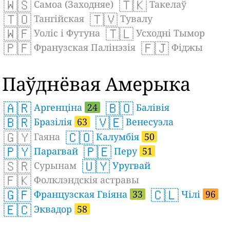
🇼🇸
🇹🇰
Самоа (Заходняе)
Такелаў
🇹🇴
🇹🇻
Тангійская
Тувалу
🇼🇫
🇹🇱
Уоліс і Футуна
Усходні Тымор
🇵🇫
🇫🇯
Франузская Палінэзія
Фіджы
Паўднёвая Амерыка
🇦🇷
🇧🇴
Аргенціна
24
Балівія
🇧🇷
🇻🇪
Бразілія
63
Венесуэла
🇬🇾
🇨🇴
Гаяна
Калумбія
50
🇵🇾
🇵🇪
Парагвай
Перу
51
🇸🇷
🇺🇾
Сурынам
Уругвай
🇫🇰
Фолклэндскія астравы
🇬🇫
🇨🇱
Французская Гвіяна
33
Чілі
96
🇪🇨
Эквадор
58