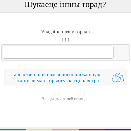
Шукаеце іншы горад?
Увядзіце назву горада
↓ ↓ ↓
або дазвольце нам знайсці бліжэйшую
станцыю маніторынгу якасці паветра
Наведаныя раней станцыі: