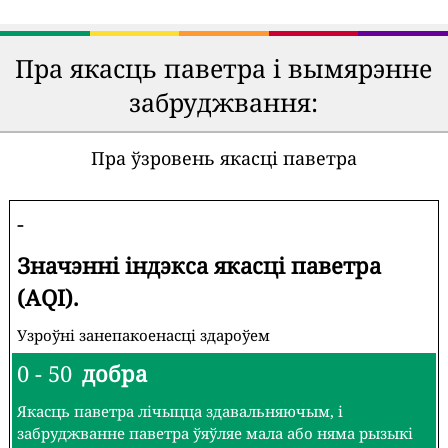
Пра якасць паветра і вымярэнне
забруджвання:
Пра ўзровень якасці паветра
-
Значэнні індэкса якасці паветра
(AQI).
Узроўні занепакоенасці здароўем
0 - 50
добра
Якасць паветра лічыцца здавальняючым, і
забруджванне паветра ўяўляе мала або няма рызыкі