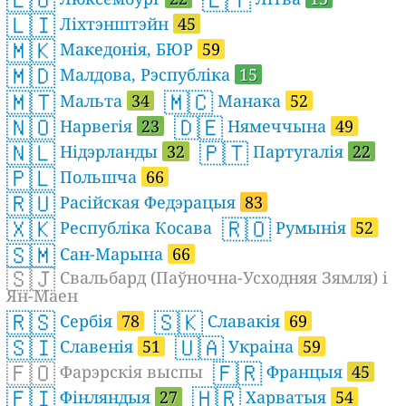
🇱🇮
Ліхтэнштэйн
45
🇲🇰
Македонія, БЮР
59
🇲🇩
Малдова, Рэспубліка
15
🇲🇹
🇲🇨
Мальта
34
Манака
52
🇳🇴
🇩🇪
Нарвегія
23
Нямеччына
49
🇳🇱
🇵🇹
Нідэрланды
32
Партугалія
22
🇵🇱
Польшча
66
🇷🇺
Расійская Федэрацыя
83
🇽🇰
🇷🇴
Республіка Косава
Румынія
52
🇸🇲
Сан-Марына
66
🇸🇯
Свальбард (Паўночна-Усходняя Зямля) і
Ян-Маен
🇷🇸
🇸🇰
Сербія
78
Славакія
69
🇸🇮
🇺🇦
Славенія
51
Украіна
59
🇫🇴
🇫🇷
Фарэрскія выспы
Францыя
45
🇫🇮
🇭🇷
Фінляндыя
27
Харватыя
54