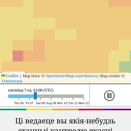
50 km
Leaflet
|
Map Data: ©
OpenStreetMap contributors
; Map render ©
30 mi
Tracestrack
пятніца 7-га, 22:00 (UTC)
Thu 06
Fri 07
Sat 08
Aug 09
Mon 10
Tue 11
Wed 12
Ці ведаеце вы якія-небудзь
станцыі кантролю якасці