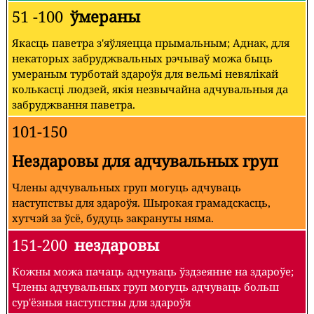
51 -100
ўмераны
Якасць паветра з'яўляецца прымальным; Аднак, для
некаторых забруджвальных рэчываў можа быць
умераным турботай здароўя для вельмі невялікай
колькасці людзей, якія незвычайна адчувальныя да
забруджвання паветра.
101-150
Нездаровы для адчувальных груп
Члены адчувальных груп могуць адчуваць
наступствы для здароўя. Шырокая грамадскасць,
хутчэй за ўсё, будуць закрануты няма.
151-200
нездаровы
Кожны можа пачаць адчуваць ўздзеянне на здароўе;
Члены адчувальных груп могуць адчуваць больш
сур'ёзныя наступствы для здароўя