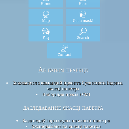
Home
Here
Map
Get a mask!
Faq
Search
Contact
Аб гэтым праекце
Звяжыцеся з камандай праекта Сусветнага індэкса
якасці паветра
Набор для прэсы і СМІ
даследаванне якасці паветра
База ведаў і артыкулы па якасці паветра
Эксперымент па якасці паветра