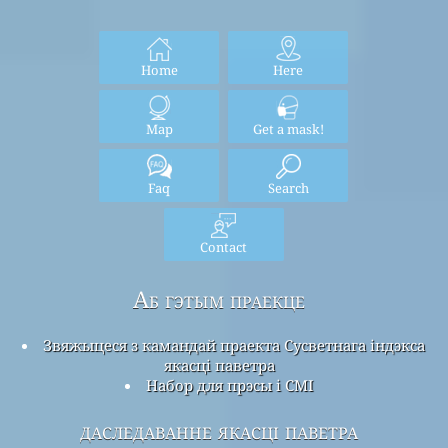
Home
Here
Map
Get a mask!
Faq
Search
Contact
Аб гэтым праекце
Звяжыцеся з камандай праекта Сусветнага індэкса
якасці паветра
Набор для прэсы і СМІ
даследаванне якасці паветра