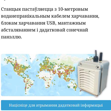
Станцыя пастаўляецца з 10-метровым
воданепранікальным кабелем харчавання,
блокам харчавання USB, мантажным
абсталяваннем і дадатковай сонечнай
панэллю.
Націсніце для атрымання дадатковай інфармацыі