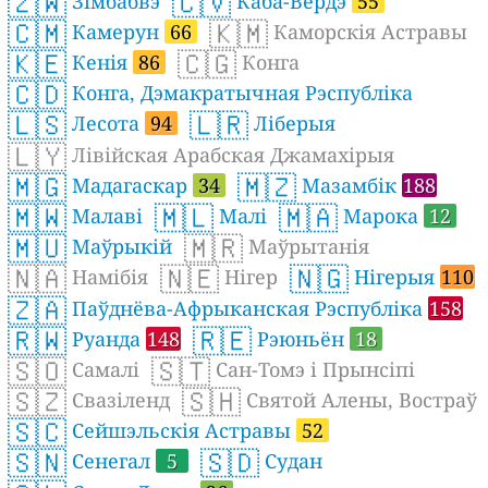
🇿🇼
🇨🇻
Зімбабвэ
Каба-Вердэ
55
🇨🇲
🇰🇲
Камерун
66
Каморскія Астравы
🇰🇪
🇨🇬
Кенія
86
Конга
🇨🇩
Конга, Дэмакратычная Рэспубліка
🇱🇸
🇱🇷
Лесота
94
Ліберыя
🇱🇾
Лівійская Арабская Джамахірыя
🇲🇬
🇲🇿
Мадагаскар
34
Мазамбік
188
🇲🇼
🇲🇱
🇲🇦
Малаві
Малі
Марока
12
🇲🇺
🇲🇷
Маўрыкій
Маўрытанія
🇳🇦
🇳🇪
🇳🇬
Намібія
Нігер
Нігерыя
110
🇿🇦
Паўднёва-Афрыканская Рэспубліка
158
🇷🇼
🇷🇪
Руанда
148
Рэюньён
18
🇸🇴
🇸🇹
Самалі
Сан-Томэ і Прынсіпі
🇸🇿
🇸🇭
Свазіленд
Святой Алены, Востраў
🇸🇨
Сейшэльскія Астравы
52
🇸🇳
🇸🇩
Сенегал
5
Судан