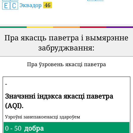
🇪🇨
Эквадор
46
Пра якасць паветра і вымярэнне
забруджвання:
Пра ўзровень якасці паветра
-
Значэнні індэкса якасці паветра
(AQI).
Узроўні занепакоенасці здароўем
0 - 50
добра