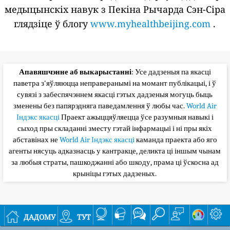
медыцынскіх навук з Пекіна Рычарда Сэн-Сіра
глядзіце ў блогу
www.myhealthbeijing.com
.
Апавяшчэнне аб выкарыстанні
: Усе дадзеныя па якасці
паветра з'яўляюцца неправеранымі на момант публікацыі, і ў
сувязі з забеспячэннем якасці гэтых дадзеныя могуць быць
зменены без папярэдняга паведамлення ў любы час.
World Air
Індэкс якасці
Праект ажыццяўляецца ўсе разумныя навыкі і
сыход пры складанні зместу гэтай інфармацыі і ні пры якіх
абставінах не
World Air Індэкс якасці
каманда праекта або яго
агенты нясуць адказнасць у кантракце, деликта ці іншым чынам
за любыя страты, пашкоджанні або шкоду, прама ці ўскосна ад
крыніцы гэтых дадзеных.
дадому
тут