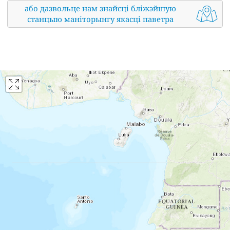
або дазвольце нам знайсці бліжэйшую
станцыю маніторынгу якасці паветра