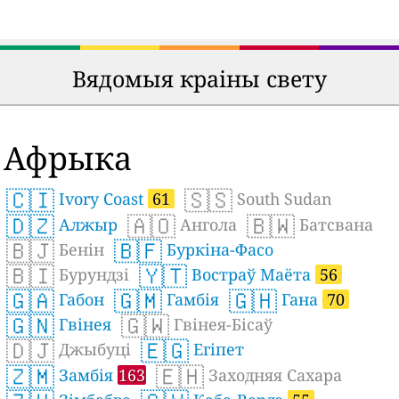
Вядомыя краіны свету
Афрыка
🇨🇮
🇸🇸
Ivory Coast
61
South Sudan
🇩🇿
🇦🇴
🇧🇼
Алжыр
Ангола
Батсвана
🇧🇯
🇧🇫
Бенін
Буркіна-Фасо
🇧🇮
🇾🇹
Бурундзі
Востраў Маёта
56
🇬🇦
🇬🇲
🇬🇭
Габон
Гамбія
Гана
70
🇬🇳
🇬🇼
Гвінея
Гвінея-Бісаў
🇩🇯
🇪🇬
Джыбуці
Егіпет
🇿🇲
🇪🇭
Замбія
163
Заходняя Сахара