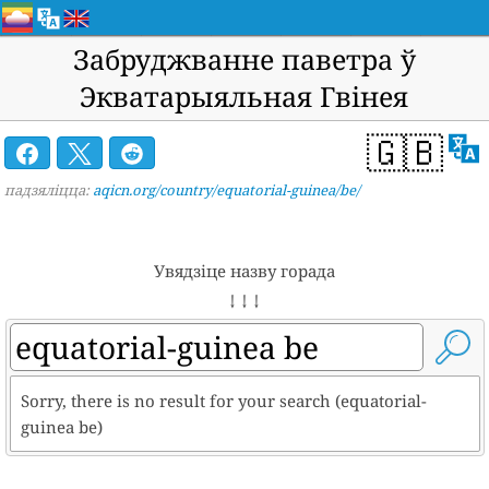
Забруджванне паветра ў
Экватарыяльная Гвінея
🇬🇧
падзяліцца:
aqicn.org/country/equatorial-guinea/be/
Увядзіце назву горада
↓ ↓ ↓
Sorry, there is no result for your search (equatorial-
guinea be)