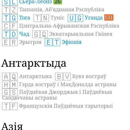
🇸🇱
Сьера-Леонэ
26
🇹🇿
Танзанія, Аб'яднаная Рэспубліка
🇹🇬
🇹🇳
🇺🇬
Тога
Туніс
Уганда
131
🇨🇫
Цэнтральна-Афрыканская Рэспубліка
🇹🇩
🇬🇶
Чад
Экватарыяльная Гвінея
🇪🇷
🇪🇹
Эрытрэя
Эфіопія
Антарктыда
🇦🇶
🇧🇻
Антарктыка
Бувэ востраў
🇭🇲
Гэрда востраў і МакДоналда астравы
🇬🇸
Паўднёвая Джорджыя і Паўднёвыя
Сандвічавы астравы
🇹🇫
Французскія Паўднёвыя тэрыторыі
Азія