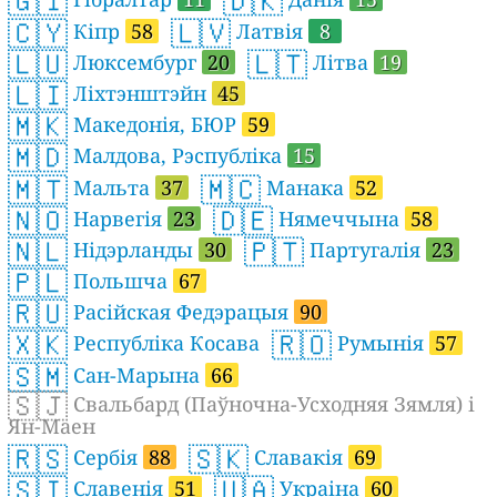
🇬🇮
🇩🇰
🇨🇾
🇱🇻
Кіпр
58
Латвія
8
🇱🇺
🇱🇹
Люксембург
20
Літва
19
🇱🇮
Ліхтэнштэйн
45
🇲🇰
Македонія, БЮР
59
🇲🇩
Малдова, Рэспубліка
15
🇲🇹
🇲🇨
Мальта
37
Манака
52
🇳🇴
🇩🇪
Нарвегія
23
Нямеччына
58
🇳🇱
🇵🇹
Нідэрланды
30
Партугалія
23
🇵🇱
Польшча
67
🇷🇺
Расійская Федэрацыя
90
🇽🇰
🇷🇴
Республіка Косава
Румынія
57
🇸🇲
Сан-Марына
66
🇸🇯
Свальбард (Паўночна-Усходняя Зямля) і
Ян-Маен
🇷🇸
🇸🇰
Сербія
88
Славакія
69
🇸🇮
🇺🇦
Славенія
51
Украіна
60