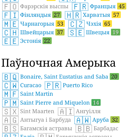
🇫🇴
🇫🇷
Фарэрскія выспы
Францыя
45
🇫🇮
🇭🇷
Фінляндыя
27
Харватыя
57
🇲🇪
🇨🇿
Чарнагорыя
53
Чэхія
65
🇨🇭
🇸🇪
Швейцарыя
37
Швецыя
19
🇪🇪
Эстонія
22
Паўночная Амерыка
🇧🇶
Bonaire, Saint Eustatius and Saba
20
🇨🇼
🇵🇷
Curacao
Puerto Rico
🇲🇫
Saint Martin
🇵🇲
Saint Pierre and Miquelon
14
🇸🇽
🇦🇮
Sint Maarten
Ангуілля
🇦🇬
🇦🇼
Антыгуа і Барбуда
Аруба
32
🇧🇸
🇧🇧
Багамскія астравы
Барбадас
Беліз
Бермудскія астравы