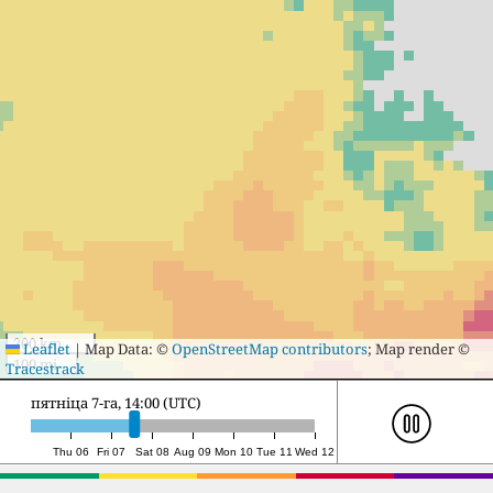
200 km
Leaflet
|
Map Data: ©
OpenStreetMap contributors
; Map render ©
100 mi
Tracestrack
субота 8-га, 4:00 (UTC)
Thu 06
Fri 07
Sat 08
Aug 09
Mon 10
Tue 11
Wed 12