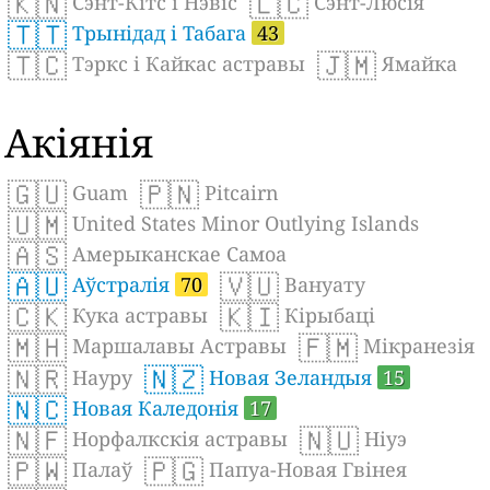
🇰🇳
🇱🇨
Сэнт-Кітс і Нэвіс
Сэнт-Люсія
🇹🇹
Трынідад і Табага
43
🇹🇨
🇯🇲
Тэркс і Кайкас астравы
Ямайка
Акіянія
🇬🇺
🇵🇳
Guam
Pitcairn
🇺🇲
United States Minor Outlying Islands
🇦🇸
Амерыканскае Самоа
🇦🇺
🇻🇺
Аўстралія
70
Вануату
🇨🇰
🇰🇮
Кука астравы
Кірыбаці
🇲🇭
🇫🇲
Маршалавы Астравы
Мікранезія
🇳🇷
🇳🇿
Науру
Новая Зеландыя
15
🇳🇨
Новая Каледонія
17
🇳🇫
🇳🇺
Норфалкскія астравы
Ніуэ
🇵🇼
🇵🇬
Палаў
Папуа-Новая Гвінея