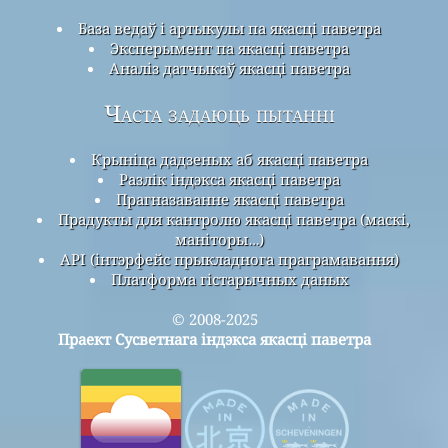
База ведаў і артыкулы па якасці паветра
Эксперымент па якасці паветра
Аналіз датчыкаў якасці паветра
Часта задаюць пытанні
Крыніца дадзеных аб якасці паветра
Разлік індэкса якасці паветра
Прагназаванне якасці паветра
Прадукты для кантролю якасці паветра (маскі,
маніторы…)
API (інтэрфейс прыкладнога праграмавання)
Платформа гістарычных даных
© 2008-2025
Праект Сусветнага індэкса якасці паветра