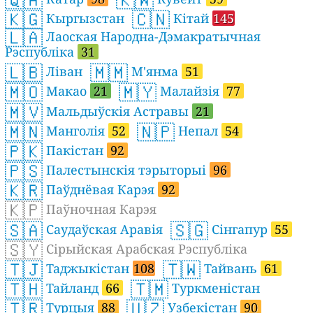
🇰🇬
🇨🇳
Кыргызстан
Кітай
145
🇱🇦
Лаоская Народна-Дэмакратычная
Рэспубліка
31
🇱🇧
🇲🇲
Ліван
М'янма
51
🇲🇴
🇲🇾
Макао
21
Малайзія
77
🇲🇻
Мальдыўскія Астравы
21
🇲🇳
🇳🇵
Манголія
52
Непал
54
🇵🇰
Пакістан
92
🇵🇸
Палестынскія тэрыторыі
96
🇰🇷
Паўднёвая Карэя
92
🇰🇵
Паўночная Карэя
🇸🇦
🇸🇬
Саудаўская Аравія
Сінгапур
55
🇸🇾
Сірыйская Арабская Рэспубліка
🇹🇯
🇹🇼
Таджыкістан
108
Тайвань
61
🇹🇭
🇹🇲
Тайланд
66
Туркменістан
🇹🇷
🇺🇿
Турцыя
88
Узбекістан
90