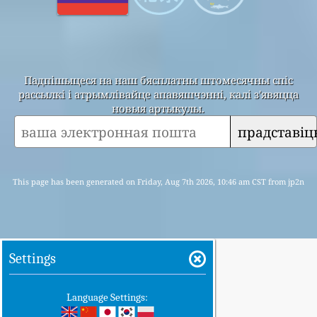
Падпішыцеся на наш бясплатны штомесячны спіс
рассылкі і атрымлівайце апавяшчэнні, калі з'явяцца
новыя артыкулы.
прадставіц
This page has been generated on Friday, Aug 7th 2026, 10:46 am CST from jp2n
Settings
Language Settings: