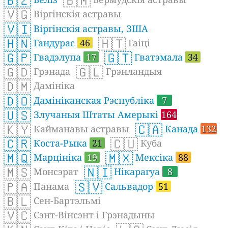
🇧🇿
🇧🇲
🇻🇬
Віргінскія астравы
🇻🇮
Віргінскія астравы, ЗША
🇭🇳
🇭🇹
Гандурас
46
Гаіці
🇬🇵
🇬🇹
Гвадэлупа
17
Гватэмала
34
🇬🇩
🇬🇱
Грэнада
Грэнландыя
🇩🇲
Дамініка
🇩🇴
Дамініканская Рэспубліка
7
🇺🇸
Злучаныя Штаты Амерыкі
164
🇰🇾
🇨🇦
Кайманавы астравы
Канада
132
🇨🇷
🇨🇺
Коста-Рыка
21
Куба
🇲🇶
🇲🇽
Марцініка
19
Мексіка
88
🇲🇸
🇳🇮
Монсэрат
Нікарагуа
8
🇵🇦
🇸🇻
Панама
Сальвадор
51
🇧🇱
Сен-Бартэльмі
🇻🇨
Сэнт-Вінсэнт і Грэнадыны