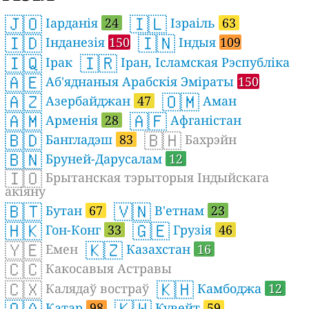
🇯🇴
🇮🇱
Іарданія
24
Ізраіль
63
🇮🇩
🇮🇳
Інданезія
150
Індыя
109
🇮🇶
🇮🇷
Ірак
Іран, Ісламская Рэспубліка
🇦🇪
Аб'яднаныя Арабскія Эміраты
150
🇦🇿
🇴🇲
Азербайджан
47
Аман
🇦🇲
🇦🇫
Арменія
28
Афганістан
🇧🇩
🇧🇭
Бангладэш
83
Бахрэйн
🇧🇳
Бруней-Дарусалам
12
🇮🇴
Брытанская тэрыторыя Індыйскага
акіяну
🇧🇹
🇻🇳
Бутан
67
В'етнам
23
🇭🇰
🇬🇪
Гон-Конг
33
Грузія
46
🇾🇪
🇰🇿
Емен
Казахстан
16
🇨🇨
Какосавыя Астравы
🇨🇽
🇰🇭
Калядаў востраў
Камбоджа
12
🇶🇦
🇰🇼
Катар
98
Кувейт
59