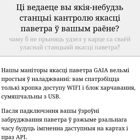
Ці ведаеце вы якія-небудзь
станцыі кантролю якасці
паветра ў вашым раёне?
чаму б не прыняць удзел у карце са сваёй
уласнай станцыяй якасці паветра?
Нашы маніторы якасці паветра GAIA вельмі
простыя ў наладжванні: вам спатрэбіцца
толькі кропка доступу WIFI і блок харчавання,
сумяшчальны з USB.
Пасля падключэння вашы ўзроўні
забруджвання паветра ў рэжыме рэальнага
часу будуць імгненна даступныя на картах і
праз API.