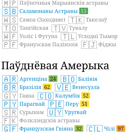
🇲🇵
Паўночныя Марыянскія астравы
🇸🇧
Саламонавы Астравы
15
🇼🇸
🇹🇰
Самоа (Заходняе)
Такелаў
🇹🇴
🇹🇻
Тангійская
Тувалу
🇼🇫
🇹🇱
Уоліс і Футуна
Усходні Тымор
🇵🇫
🇫🇯
Франузская Палінэзія
Фіджы
Паўднёвая Амерыка
🇦🇷
🇧🇴
Аргенціна
24
Балівія
🇧🇷
🇻🇪
Бразілія
62
Венесуэла
🇬🇾
🇨🇴
Гаяна
Калумбія
52
🇵🇾
🇵🇪
Парагвай
Перу
51
🇸🇷
🇺🇾
Сурынам
Уругвай
🇫🇰
Фолклэндскія астравы
🇬🇫
🇨🇱
Французская Гвіяна
32
Чілі
97