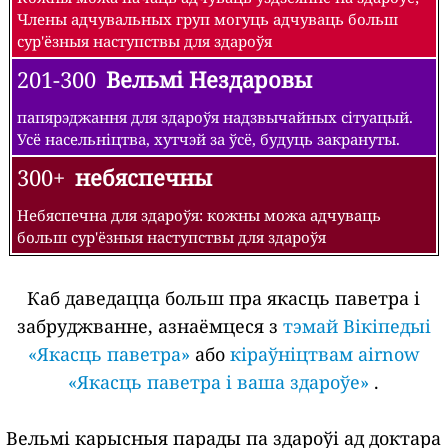
Члены адчувальных груп могуць адчуваць больш
сур'ёзныя наступствы для здароўя
201-300
Вельмі Нездаровы
папярэджання для здароўя надзвычайных сітуацый.
Усё насельніцтва, хутчэй за ўсё, будуць закрануты.
300+
небяспечны
Небяспечна для здароўя: кожны можа адчуваць
больш сур'ёзныя наступствы для здароўя
Каб даведацца больш пра якасць паветра і
забруджванне, азнаёмцеся з
тэмай Вікіпедыі
«Якасць паветра»
або
кіраўніцтвам airnow
«Якасць паветра і ваша здароўе»
.
Вельмі карысныя парады па здароўі ад доктара