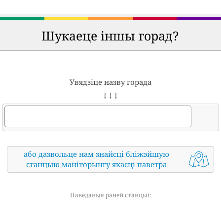
Шукаеце іншы горад?
Увядзіце назву горада
↓ ↓ ↓
або дазвольце нам знайсці бліжэйшую
станцыю маніторынгу якасці паветра
Наведаныя раней станцыі: