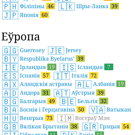
🇵🇭
🇱🇰
Філіпіны
46
Шры-Ланка
39
🇯🇵
Японія
60
Еўропа
🇬🇬
🇯🇪
Guernsey
Jersey
🇧🇾
Respublika Byelarus’
39
🇮🇪
🇮🇸
Ірландыя
19
Ісландыя
7
🇪🇸
🇮🇹
Іспанія
57
Італія
72
🇦🇽
🇦🇱
Аландскія астравы
Албанія
19
🇦🇩
🇦🇹
Андора
31
Аўстрыя
39
🇧🇬
🇧🇪
Балгарыя
49
Бельгія
32
🇧🇦
🇻🇦
Боснія і Герцагавіна
50
Ватыкан
🇭🇺
🇮🇲
Венгрыя
73
Востраў Мэн
🇬🇧
🇬🇷
Вялікая Брытанія
38
Грэцыя
54
Гібралтар
11
Данія
15