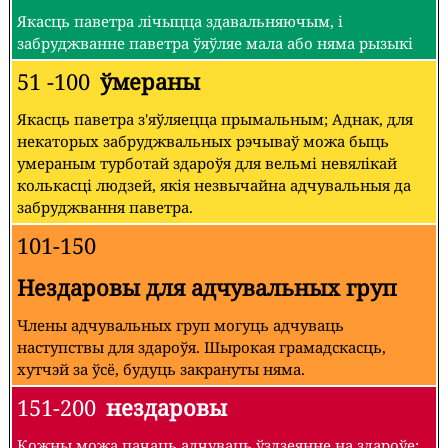
Якасць паветра лічыцца здавальняючым, і
забруджванне паветра ўяўляе мала або няма рызыкі
51 -100
ўмераны
Якасць паветра з'яўляецца прымальным; Аднак, для
некаторых забруджвальных рэчываў можа быць
умераным турботай здароўя для вельмі невялікай
колькасці людзей, якія незвычайна адчувальныя да
забруджвання паветра.
101-150
Нездаровы для адчувальных груп
Члены адчувальных груп могуць адчуваць
наступствы для здароўя. Шырокая грамадскасць,
хутчэй за ўсё, будуць закрануты няма.
151-200
нездаровы
Кожны можа пачаць адчуваць ўздзеянне на здароўе;