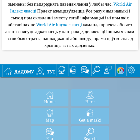
зменены без папярэдняга паведамлення ў любы час.
World Air
Індэкс якасці
Праект ажыццяўляецца ўсе разумныя навыкі і
сыход пры складанні зместу гэтай інфармацыі і ні пры якіх
абставінах не
World Air Індэкс якасці
каманда праекта або яго
агенты нясуць адказнасць у кантракце, деликта ці іншым чынам
за любыя страты, пашкоджанні або шкоду, прама ці ўскосна ад
крыніцы гэтых дадзеных.
дадому
тут
Home
Here
Map
Get a mask!
Faq
Search