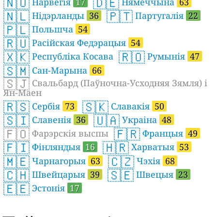
🇳🇴
🇩🇪
Нарвегія
17
Нямеччына
63
🇳🇱
🇵🇹
Нідэрланды
36
Партугалія
22
🇵🇱
Польшча
54
🇷🇺
Расійская Федэрацыя
54
🇽🇰
🇷🇴
Республіка Косава
Румынія
47
🇸🇲
Сан-Марына
66
🇸🇯
Свальбард (Паўночна-Усходняя Зямля) і
Ян-Маен
🇷🇸
🇸🇰
Сербія
73
Славакія
50
🇸🇮
🇺🇦
Славенія
36
Украіна
48
🇫🇴
🇫🇷
Фарэрскія выспы
Францыя
49
🇫🇮
🇭🇷
Фінляндыя
16
Харватыя
53
🇲🇪
🇨🇿
Чарнагорыя
63
Чэхія
68
🇨🇭
🇸🇪
Швейцарыя
39
Швецыя
23
🇪🇪
Эстонія
17