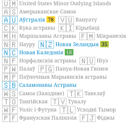
🇺🇲
United States Minor Outlying Islands
🇦🇸
Амерыканскае Самоа
🇦🇺
🇻🇺
Аўстралія
78
Вануату
🇨🇰
🇰🇮
Кука астравы
Кірыбаці
🇲🇭
🇫🇲
Маршалавы Астравы
Мікранезія
🇳🇷
🇳🇿
Науру
Новая Зеландыя
35
🇳🇨
Новая Каледонія
18
🇳🇫
🇳🇺
Норфалкскія астравы
Ніуэ
🇵🇼
🇵🇬
Палаў
Папуа-Новая Гвінея
🇲🇵
Паўночныя Марыянскія астравы
🇸🇧
Саламонавы Астравы
🇼🇸
🇹🇰
Самоа (Заходняе)
Такелаў
🇹🇴
🇹🇻
Тангійская
Тувалу
🇼🇫
🇹🇱
Уоліс і Футуна
Усходні Тымор
🇵🇫
🇫🇯
Франузская Палінэзія
Фіджы