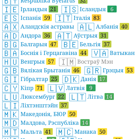
🇧🇾
Respublika Byelarus’
32
🇮🇪
🇮🇸
Ірландыя
21
Ісландыя
6
🇪🇸
🇮🇹
Іспанія
59
Італія
83
🇦🇽
🇦🇱
Аландскія астравы
Албанія
40
🇦🇩
🇦🇹
Андора
36
Аўстрыя
31
🇧🇬
🇧🇪
Балгарыя
47
Бельгія
37
🇧🇦
🇻🇦
Боснія і Герцагавіна
44
Ватыкан
🇭🇺
🇮🇲
Венгрыя
57
Востраў Мэн
🇬🇧
🇬🇷
Вялікая Брытанія
46
Грэцыя
53
🇬🇮
🇩🇰
Гібралтар
25
Данія
17
🇨🇾
🇱🇻
Кіпр
71
Латвія
9
🇱🇺
🇱🇹
Люксембург
22
Літва
14
🇱🇮
Ліхтэнштэйн
37
🇲🇰
Македонія, БЮР
50
🇲🇩
Малдова, Рэспубліка
14
🇲🇹
🇲🇨
Мальта
41
Манака
50