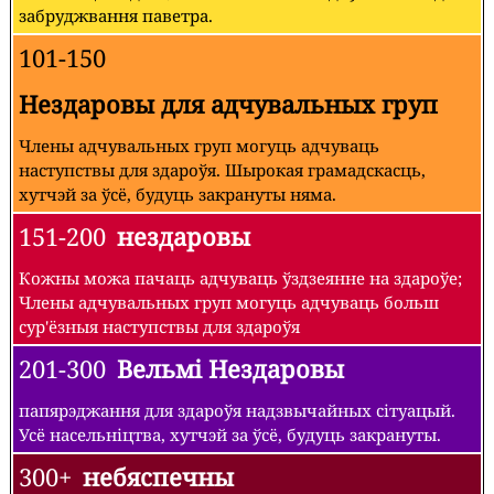
забруджвання паветра.
101-150
Нездаровы для адчувальных груп
Члены адчувальных груп могуць адчуваць
наступствы для здароўя. Шырокая грамадскасць,
хутчэй за ўсё, будуць закрануты няма.
151-200
нездаровы
Кожны можа пачаць адчуваць ўздзеянне на здароўе;
Члены адчувальных груп могуць адчуваць больш
сур'ёзныя наступствы для здароўя
201-300
Вельмі Нездаровы
папярэджання для здароўя надзвычайных сітуацый.
Усё насельніцтва, хутчэй за ўсё, будуць закрануты.
300+
небяспечны