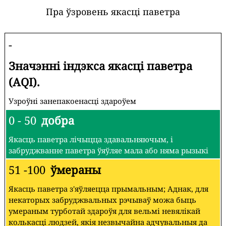
Пра ўзровень якасці паветра
-
Значэнні індэкса якасці паветра
(AQI).
Узроўні занепакоенасці здароўем
0 - 50
добра
Якасць паветра лічыцца здавальняючым, і
забруджванне паветра ўяўляе мала або няма рызыкі
51 -100
ўмераны
Якасць паветра з'яўляецца прымальным; Аднак, для
некаторых забруджвальных рэчываў можа быць
умераным турботай здароўя для вельмі невялікай
колькасці людзей, якія незвычайна адчувальныя да