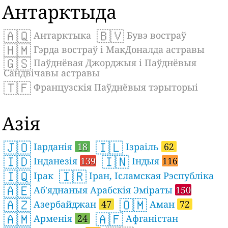
Антарктыда
🇦🇶
🇧🇻
Антарктыка
Бувэ востраў
🇭🇲
Гэрда востраў і МакДоналда астравы
🇬🇸
Паўднёвая Джорджыя і Паўднёвыя
Сандвічавы астравы
🇹🇫
Французскія Паўднёвыя тэрыторыі
Азія
🇯🇴
🇮🇱
Іарданія
18
Ізраіль
62
🇮🇩
🇮🇳
Інданезія
139
Індыя
116
🇮🇶
🇮🇷
Ірак
Іран, Ісламская Рэспубліка
🇦🇪
Аб'яднаныя Арабскія Эміраты
150
🇦🇿
🇴🇲
Азербайджан
47
Аман
72
🇦🇲
🇦🇫
Арменія
24
Афганістан