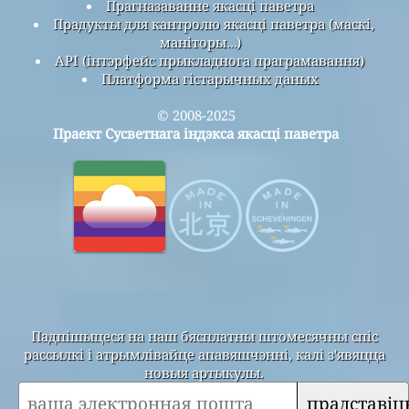
Прагназаванне якасці паветра
Прадукты для кантролю якасці паветра (маскі,
маніторы…)
API (інтэрфейс прыкладнога праграмавання)
Платформа гістарычных даных
© 2008-2025
Праект Сусветнага індэкса якасці паветра
Падпішыцеся на наш бясплатны штомесячны спіс
рассылкі і атрымлівайце апавяшчэнні, калі з'явяцца
новыя артыкулы.
прадставіц