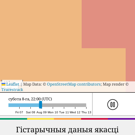
10 km
Leaflet
|
Map Data: ©
OpenStreetMap contributors
; Map render ©
5 mi
Tracestrack
нядзеля 9-га, 18:00 (UTC)
Fri 07
Sat 08
Aug 09
Mon 10
Tue 11
Wed 12
Thu 13
Гістарычныя даныя якасці