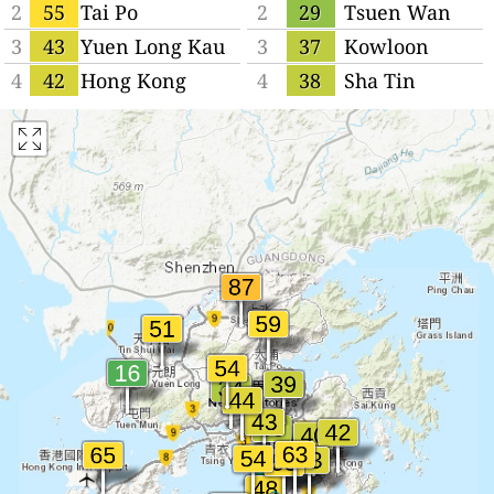
2
55
Tai Po
2
29
Tsuen Wan
3
43
Yuen Long Kau
3
37
Kowloon
Hui
4
42
Hong Kong
4
38
Sha Tin