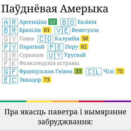
Паўднёвая Амерыка
🇦🇷
🇧🇴
Аргенціна
10
Балівія
🇧🇷
🇻🇪
Бразілія
61
Венесуэла
🇬🇾
🇨🇴
Гаяна
Калумбія
50
🇵🇾
🇵🇪
Парагвай
Перу
62
🇸🇷
🇺🇾
Сурынам
Уругвай
🇫🇰
Фолклэндскія астравы
🇬🇫
🇨🇱
Французская Гвіяна
33
Чілі
75
🇪🇨
Эквадор
73
Пра якасць паветра і вымярэнне
забруджвання: