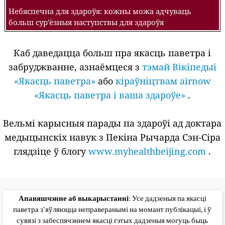
Небяспечна для здароўя: кожны можа адчуваць
больш сур'ёзныя наступствы для здароўя
Каб даведацца больш пра якасць паветра і
забруджванне, азнаёмцеся з
тэмай Вікіпедыі
«Якасць паветра»
або
кіраўніцтвам airnow
«Якасць паветра і ваша здароўе»
.
Вельмі карысныя парады па здароўі ад доктара
медыцынскіх навук з Пекіна Рычарда Сэн-Сіра
глядзіце ў блогу
www.myhealthbeijing.com
.
Апавяшчэнне аб выкарыстанні
: Усе дадзеныя па якасці
паветра з'яўляюцца неправеранымі на момант публікацыі, і ў
сувязі з забеспячэннем якасці гэтых дадзеныя могуць быць