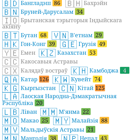
🇧🇩
🇧🇭
Бангладэш
86
Бахрэйн
🇧🇳
Бруней-Дарусалам
34
🇮🇴
Брытанская тэрыторыя Індыйскага
акіяну
🇧🇹
🇻🇳
Бутан
68
В'етнам
29
🇭🇰
🇬🇪
Гон-Конг
39
Грузія
49
🇾🇪
🇰🇿
Емен
Казахстан
53
🇨🇨
Какосавыя Астравы
🇨🇽
🇰🇭
Калядаў востраў
Камбоджа
4
🇶🇦
🇰🇼
Катар
126
Кувейт
74
🇰🇬
🇨🇳
Кыргызстан
Кітай
125
🇱🇦
Лаоская Народна-Дэмакратычная
Рэспубліка
20
🇱🇧
🇲🇲
Ліван
М'янма
22
🇲🇴
🇲🇾
Макао
25
Малайзія
88
🇲🇻
Мальдыўскія Астравы
21
🇲🇳
🇳🇵
Манголія
38
Непал
43