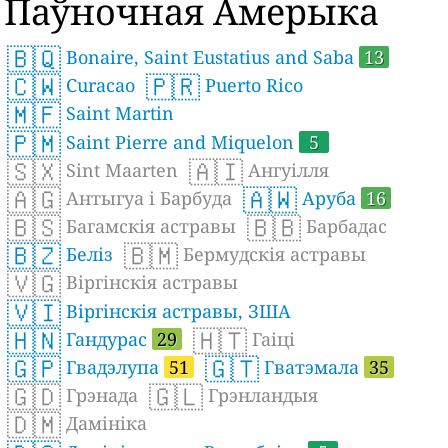
Паўночная Амерыка
🇧🇶
Bonaire, Saint Eustatius and Saba
13
🇨🇼
🇵🇷
Curacao
Puerto Rico
🇲🇫
Saint Martin
🇵🇲
Saint Pierre and Miquelon
5
🇸🇽
🇦🇮
Sint Maarten
Ангуілля
🇦🇬
🇦🇼
Антыгуа і Барбуда
Аруба
16
🇧🇸
🇧🇧
Багамскія астравы
Барбадас
🇧🇿
🇧🇲
Беліз
Бермудскія астравы
🇻🇬
Віргінскія астравы
🇻🇮
Віргінскія астравы, ЗША
🇭🇳
🇭🇹
Гандурас
29
Гаіці
🇬🇵
🇬🇹
Гвадэлупа
51
Гватэмала
35
🇬🇩
🇬🇱
Грэнада
Грэнландыя
🇩🇲
Дамініка