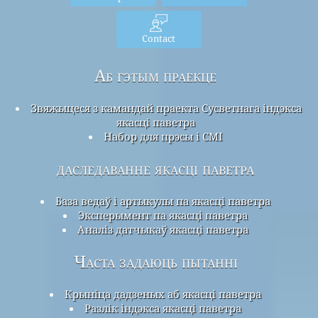
Contact
Аб гэтым праекце
Звяжыцеся з камандай праекта Сусветнага індэкса
якасці паветра
Набор для прэсы і СМІ
даследаванне якасці паветра
База ведаў і артыкулы па якасці паветра
Эксперымент па якасці паветра
Аналіз датчыкаў якасці паветра
Часта задаюць пытанні
Крыніца дадзеных аб якасці паветра
Разлік індэкса якасці паветра