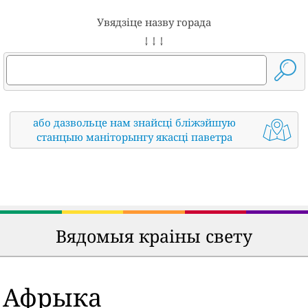
Увядзіце назву горада
↓ ↓ ↓
або дазвольце нам знайсці бліжэйшую
станцыю маніторынгу якасці паветра
Вядомыя краіны свету
Афрыка