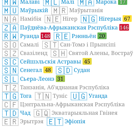
🇲🇼
🇲🇱
🇲🇦
Малаві
Малі
Марока
17
🇲🇺
🇲🇷
Маўрыкій
Маўрытанія
🇳🇦
🇳🇪
🇳🇬
Намібія
Нігер
Нігерыя
67
🇿🇦
Паўднёва-Афрыканская Рэспубліка
146
🇷🇼
🇷🇪
Руанда
148
Рэюньён
20
🇸🇴
🇸🇹
Самалі
Сан-Томэ і Прынсіпі
🇸🇿
🇸🇭
Свазіленд
Святой Алены, Востраў
🇸🇨
Сейшэльскія Астравы
45
🇸🇳
🇸🇩
Сенегал
48
Судан
🇸🇱
Сьера-Леонэ
31
🇹🇿
Танзанія, Аб'яднаная Рэспубліка
🇹🇬
🇹🇳
🇺🇬
Тога
Туніс
Уганда
🇨🇫
Цэнтральна-Афрыканская Рэспубліка
🇹🇩
🇬🇶
Чад
Экватарыяльная Гвінея
🇪🇷
🇪🇹
Эрытрэя
Эфіопія