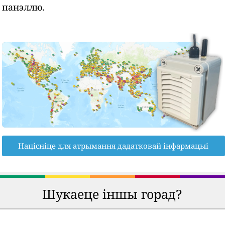
панэллю.
Націсніце для атрымання дадатковай інфармацыі
Шукаеце іншы горад?