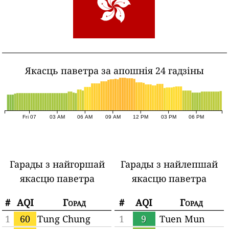
Якасць паветра за апошнія 24 гадзіны
Fri 07
03 AM
06 AM
09 AM
12 PM
03 PM
06 PM
Гарады з найгоршай
Гарады з найлепшай
якасцю паветра
якасцю паветра
#
AQI
Горад
#
AQI
Горад
1
60
Tung Chung
1
9
Tuen Mun