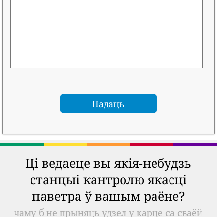
Ці ведаеце вы якія-небудзь
станцыі кантролю якасці
паветра ў вашым раёне?
чаму б не прыняць удзел у карце са сваёй