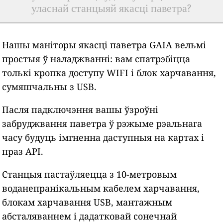
уласнай станцыяй якасці паветра?
Нашы маніторы якасці паветра GAIA вельмі
простыя ў наладжванні: вам спатрэбіцца
толькі кропка доступу WIFI і блок харчавання,
сумяшчальны з USB.
Пасля падключэння вашы ўзроўні
забруджвання паветра ў рэжыме рэальнага
часу будуць імгненна даступныя на картах і
праз API.
Станцыя пастаўляецца з 10-метровым
воданепранікальным кабелем харчавання,
блокам харчавання USB, мантажным
абсталяваннем і дадатковай сонечнай