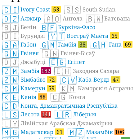
🇨🇮
🇸🇸
Ivory Coast
53
South Sudan
🇩🇿
🇦🇴
🇧🇼
Алжыр
Ангола
Батсвана
🇧🇯
🇧🇫
Бенін
Буркіна-Фасо
🇧🇮
🇾🇹
Бурундзі
Востраў Маёта
65
🇬🇦
🇬🇲
🇬🇭
Габон
Гамбія
38
Гана
69
🇬🇳
🇬🇼
Гвінея
Гвінея-Бісаў
🇩🇯
🇪🇬
Джыбуці
Егіпет
🇿🇲
🇪🇭
Замбія
182
Заходняя Сахара
🇿🇼
🇨🇻
Зімбабвэ
72
Каба-Вердэ
47
🇨🇲
🇰🇲
Камерун
59
Каморскія Астравы
🇰🇪
🇨🇬
Кенія
88
Конга
🇨🇩
Конга, Дэмакратычная Рэспубліка
🇱🇸
🇱🇷
Лесота
141
Ліберыя
🇱🇾
Лівійская Арабская Джамахірыя
🇲🇬
🇲🇿
Мадагаскар
61
Мазамбік
106