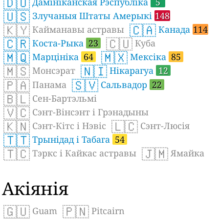
🇩🇴
Дамініканская Рэспубліка
5
🇺🇸
Злучаныя Штаты Амерыкі
148
🇰🇾
🇨🇦
Кайманавы астравы
Канада
114
🇨🇷
🇨🇺
Коста-Рыка
23
Куба
🇲🇶
🇲🇽
Марцініка
64
Мексіка
85
🇲🇸
🇳🇮
Монсэрат
Нікарагуа
12
🇵🇦
🇸🇻
Панама
Сальвадор
22
🇧🇱
Сен-Бартэльмі
🇻🇨
Сэнт-Вінсэнт і Грэнадыны
🇰🇳
🇱🇨
Сэнт-Кітс і Нэвіс
Сэнт-Люсія
🇹🇹
Трынідад і Табага
54
🇹🇨
🇯🇲
Тэркс і Кайкас астравы
Ямайка
Акіянія
🇬🇺
🇵🇳
Guam
Pitcairn