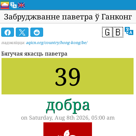
Забруджванне паветра ў Ганконг
🇬🇧
падзяліцца:
aqicn.org/country/hong-kong/be/
Бягучая якасць паветра
39
добра
on Saturday, Aug 8th 2026, 05:00 am