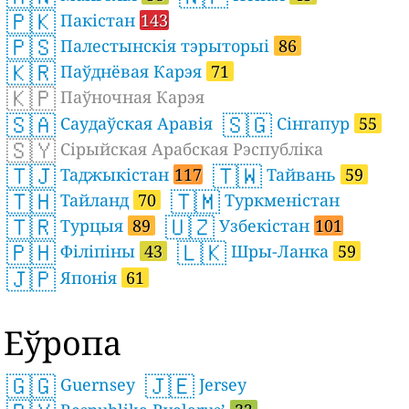
🇵🇰
Пакістан
143
🇵🇸
Палестынскія тэрыторыі
86
🇰🇷
Паўднёвая Карэя
71
🇰🇵
Паўночная Карэя
🇸🇦
🇸🇬
Саудаўская Аравія
Сінгапур
55
🇸🇾
Сірыйская Арабская Рэспубліка
🇹🇯
🇹🇼
Таджыкістан
117
Тайвань
59
🇹🇭
🇹🇲
Тайланд
70
Туркменістан
🇹🇷
🇺🇿
Турцыя
89
Узбекістан
101
🇵🇭
🇱🇰
Філіпіны
43
Шры-Ланка
59
🇯🇵
Японія
61
Еўропа
🇬🇬
🇯🇪
Guernsey
Jersey