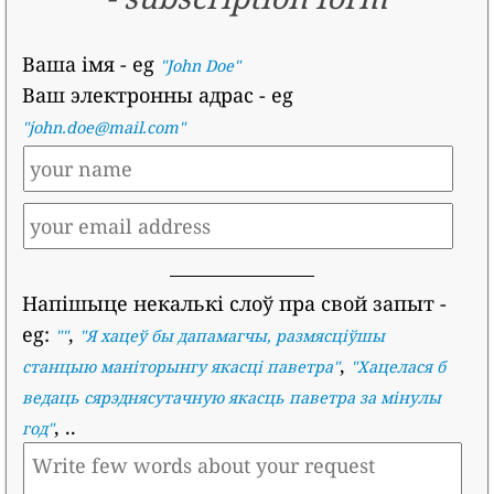
Ваша імя
- eg
"John Doe"
Ваш электронны адрас
- eg
"john.doe@mail.com"
Напішыце некалькі слоў пра свой запыт
-
eg:
,
""
"
Я хацеў бы дапамагчы, размясціўшы
,
станцыю маніторынгу якасці паветра
"
"
Хацелася б
ведаць сярэднясутачную якасць паветра за мінулы
, ..
год
"