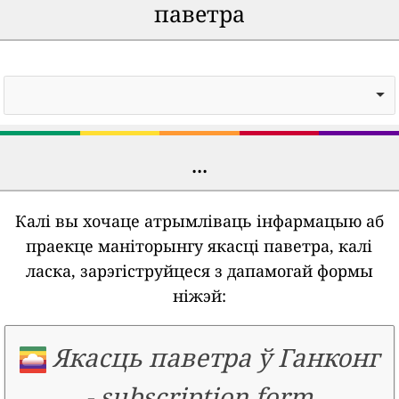
паветра
...
Калі вы хочаце атрымліваць інфармацыю аб
праекце маніторынгу якасці паветра, калі
ласка, зарэгіструйцеся з дапамогай формы
ніжэй:
Якасць паветра ў Ганконг
-
subscription form