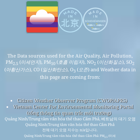
The Data sources used for the Air Quality, Air Pollution,
PM
(
미세먼지
), PM
(
호흡 미립자
), NO
(
이산화질소
), SO
2.5
10
2
2
(
아황산가스
), CO (
일산화탄소
), O
(
오존
) and Weather data in
3
this page are coming from:
Citizen Weather Observer Program (CWOP/APRS)
Vietnam Center For Environmental Monitoring Portal
(cổng thông tin quan trắc môi trường)
Quảng Ninh/Trung tâm văn hóa thể thao Cẩm Phả, 베트남의 대기 오염
Quảng Ninh/Trung tâm văn hóa thể thao Cẩm Phả
전체 대기 오염 지수는 n/a입니다.
Quảng Ninh/Trung tâm văn hóa thể thao Cẩm Phả PM
(미세
2.5