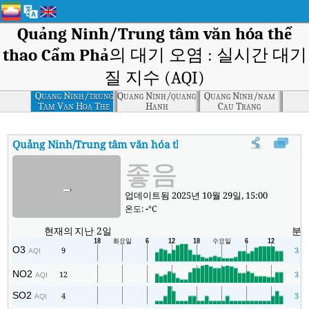
Quảng Ninh/Trung tâm văn hóa thể
thao Cẩm Phả
의 대기 오염 : 실시간 대기
질 지수 (AQI)
Quang Ninh/trung
Quang Ninh/quang
Quang Ninh/nam
Tam Van Hoa The
Hanh
Cau Trang
Thao Cam Pha
Quảng Ninh/Trung tâm văn hóa thể thao Cẩm Phả
대기질 지
좋음
-
업데이트됨 2025년 10월 29일, 15:00
온도:
-
°C
현재의
지난 2일
분
O3
9
3
AQI
NO2
12
3
AQI
SO2
4
3
AQI