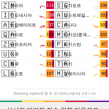
🇿🇲
🇸🇬
151
106
잠비아
싱가포르
🇮🇩
🇦🇺
138
103
인도네시아
오스트레일리아
🇦🇪
🇨🇦
137
103
아랍에미리트
캐나다
🇶🇦
🇲🇴
126
102
카타르
마카오(중국 특별행정구)
🇿🇦
🇵🇰
125
97
남아프리카
파키스탄
🇺🇸
🇮🇳
121
96
미국
인도
🇨🇳
🇹🇷
115
95
중국
터키
🇱🇸
🇲🇾
107
90
레소토
말레이시아
Ranking updated 몇 초 전
(2026년 8월 8일 오후 1:14)