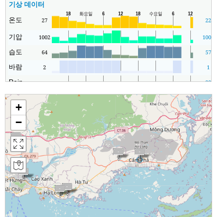
기상 데이터
온도
27
22
기압
1002
1001
습도
64
57
바람
2
1
Rain
-
99
+
−