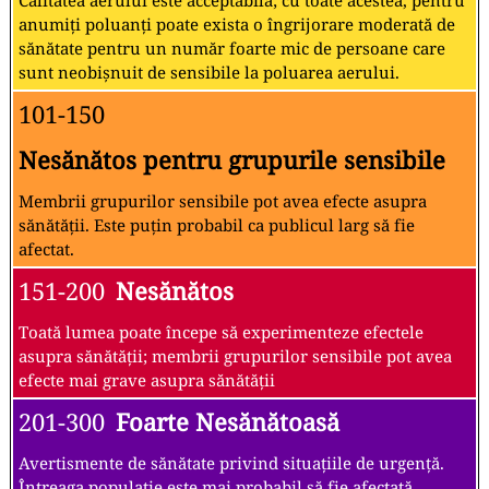
Calitatea aerului este acceptabilă; cu toate acestea, pentru
anumiți poluanți poate exista o îngrijorare moderată de
sănătate pentru un număr foarte mic de persoane care
sunt neobișnuit de sensibile la poluarea aerului.
101-150
Nesănătos pentru grupurile sensibile
Membrii grupurilor sensibile pot avea efecte asupra
sănătății. Este puțin probabil ca publicul larg să fie
afectat.
151-200
Nesănătos
Toată lumea poate începe să experimenteze efectele
asupra sănătății; membrii grupurilor sensibile pot avea
efecte mai grave asupra sănătății
201-300
Foarte Nesănătoasă
Avertismente de sănătate privind situațiile de urgență.
Întreaga populație este mai probabil să fie afectată.