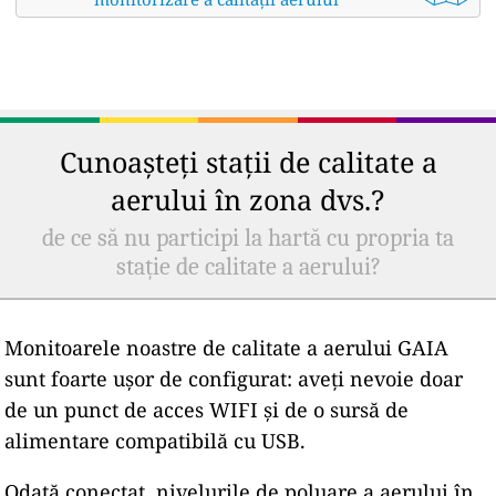
Cunoașteți stații de calitate a
aerului în zona dvs.?
de ce să nu participi la hartă cu propria ta
stație de calitate a aerului?
Monitoarele noastre de calitate a aerului GAIA
sunt foarte ușor de configurat: aveți nevoie doar
de un punct de acces WIFI și de o sursă de
alimentare compatibilă cu USB.
Odată conectat, nivelurile de poluare a aerului în