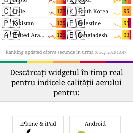
🇨🇱
🇰🇷
127
95
Chile
South Korea
🇵🇰
🇵🇸
125
95
Pakistan
Palestine
🇦🇪
🇧🇩
125
93
United Arab Emirates
Bangladesh
Ranking updated câteva secunde în urmă
(6 aug. 2026 13:47)
Descărcați widgetul în timp real
pentru indicele calității aerului
pentru:
iPhone & iPad
Android