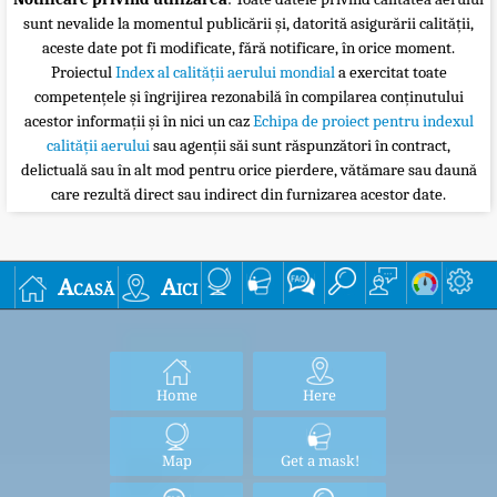
sunt nevalide la momentul publicării și, datorită asigurării calității,
aceste date pot fi modificate, fără notificare, în orice moment.
Proiectul
Index al calității aerului mondial
a exercitat toate
competențele și îngrijirea rezonabilă în compilarea conținutului
acestor informații și în nici un caz
Echipa de proiect pentru indexul
calității aerului
sau agenții săi sunt răspunzători în contract,
delictuală sau în alt mod pentru orice pierdere, vătămare sau daună
care rezultă direct sau indirect din furnizarea acestor date.
Acasă
Aici
Home
Here
Map
Get a mask!