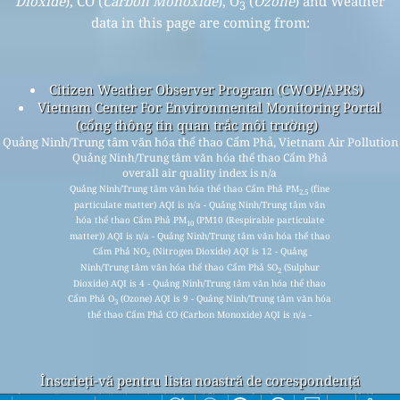
Dioxide
), CO (
Carbon Monoxide
), O
(
Ozone
) and Weather
3
data in this page are coming from:
Citizen Weather Observer Program (CWOP/APRS)
Vietnam Center For Environmental Monitoring Portal
(cổng thông tin quan trắc môi trường)
Quảng Ninh/Trung tâm văn hóa thể thao Cẩm Phả, Vietnam Air Pollution
Quảng Ninh/Trung tâm văn hóa thể thao Cẩm Phả
overall air quality index is n/a
Quảng Ninh/Trung tâm văn hóa thể thao Cẩm Phả PM
(fine
2.5
particulate matter) AQI is n/a - Quảng Ninh/Trung tâm văn
hóa thể thao Cẩm Phả PM
(PM10 (Respirable particulate
10
matter)) AQI is n/a - Quảng Ninh/Trung tâm văn hóa thể thao
Cẩm Phả NO
(Nitrogen Dioxide) AQI is 12 - Quảng
2
Ninh/Trung tâm văn hóa thể thao Cẩm Phả SO
(Sulphur
2
Dioxide) AQI is 4 - Quảng Ninh/Trung tâm văn hóa thể thao
Cẩm Phả O
(Ozone) AQI is 9 - Quảng Ninh/Trung tâm văn hóa
3
thể thao Cẩm Phả CO (Carbon Monoxide) AQI is n/a -
Înscrieți-vă pentru lista noastră de corespondență
lunară gratuită și primiți notificări când sunt disponibile