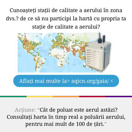
Cunoașteți stații de calitate a aerului în zona
dvs.?
de ce să nu participi la hartă cu propria ta
stație de calitate a aerului?
Aflați mai multe la
> aqicn.org/gaia/ <
Acțiune: “
Cât de poluat este aerul astăzi?
Consultați harta în timp real a poluării aerului,
pentru mai mult de 100 de țări.
”