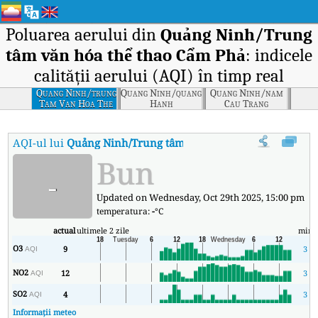
Poluarea aerului din
Quảng Ninh/Trung
tâm văn hóa thể thao Cẩm Phả
: indicele
calității aerului (AQI) în timp real
Quang Ninh/trung
Quang Ninh/quang
Quang Ninh/nam
Tam Van Hoa The
Hanh
Cau Trang
Thao Cam Pha
AQI-ul lui
Quảng Ninh/Trung tâm văn hóa thể thao Cẩm Ph
Bun
-
Updated on Wednesday, Oct 29th 2025, 15:00 pm
temperatura:
-
°C
actual
ultimele 2 zile
min
O3
9
3
AQI
NO2
12
3
AQI
SO2
4
3
AQI
Informații meteo