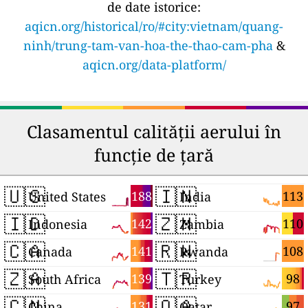
de date istorice:
aqicn.org/historical/ro/#city:vietnam/quang-
ninh/trung-tam-van-hoa-the-thao-cam-pha
&
aqicn.org/data-platform/
Clasamentul calității aerului în
funcție de țară
🇺🇸
🇮🇳
188
113
United States
India
🇮🇩
🇿🇲
142
110
Indonesia
Zambia
🇨🇦
🇷🇼
141
108
Canada
Rwanda
🇿🇦
🇹🇷
139
98
South Africa
Turkey
🇨🇳
🇶🇦
131
97
China
Qatar