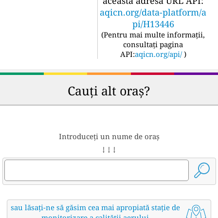
această adresă URL API:
aqicn.org/data-platform/a
pi/H13446
(
Pentru mai multe informații,
consultați pagina
API:
aqicn.org/api/
)
Cauți alt oraș?
Introduceți un nume de oraș
↓ ↓ ↓
sau lăsați-ne să găsim cea mai apropiată stație de
monitorizare a calității aerului