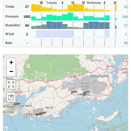
Temp
27
22
Pressure
1002
1001
Humidity
64
57
Wind
2
1
Rain
-
99
+
−