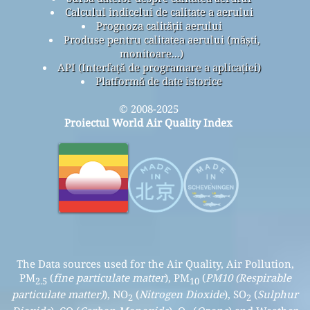
Calculul indicelui de calitate a aerului
Prognoza calității aerului
Produse pentru calitatea aerului (măști,
monitoare...)
API (Interfață de programare a aplicației)
Platformă de date istorice
© 2008-2025
Proiectul World Air Quality Index
The Data sources used for the Air Quality, Air Pollution,
PM
(
fine particulate matter
), PM
(
PM10 (Respirable
2.5
10
particulate matter)
), NO
(
Nitrogen Dioxide
), SO
(
Sulphur
2
2