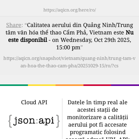
https://aqicn.org/here/ro/
Share
: “
Calitatea aerului din Quảng Ninh/Trung
tâm văn hóa thể thao Cẩm Phả, Vietnam este
Nu
este disponibil
- on Wednesday, Oct 29th 2025,
15:00 pm
”
https://aqicn.org/snapshot/vietnam/quang-ninh/trung-tam-v
an-hoa-the-thao-cam-pha/20251029-15/ro/?cs
Cloud API
Datele în timp real ale
acestei stații de
monitorizare a calității
aerului pot fi accesate
programatic folosind