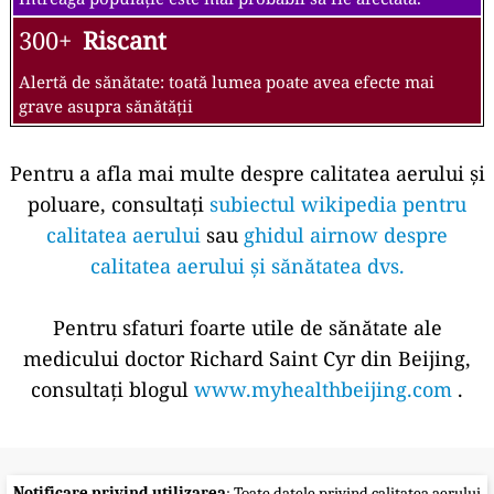
300+
Riscant
Alertă de sănătate: toată lumea poate avea efecte mai
grave asupra sănătății
Pentru a afla mai multe despre calitatea aerului și
poluare, consultați
subiectul wikipedia pentru
calitatea aerului
sau
ghidul airnow despre
calitatea aerului și sănătatea dvs.
Pentru sfaturi foarte utile de sănătate ale
medicului doctor Richard Saint Cyr din Beijing,
consultați blogul
www.myhealthbeijing.com
.
Notificare privind utilizarea
: Toate datele privind calitatea aerului