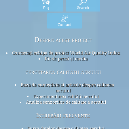
Faq
Search
Contact
Despre acest proiect
Contactați echipa de proiect World Air Quality Index
Kit de presă și media
cercetarea calitatii aerului
Baza de cunoștințe și articole despre calitatea
aerului
Experimentarea calității aerului
Analiza senzorilor de calitate a aerului
întrebări frecvente
Sursa datelor despre calitatea aerului