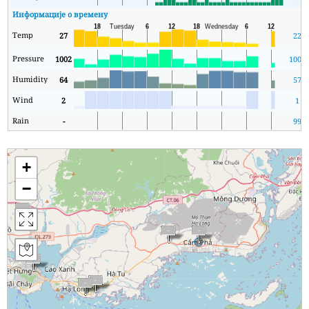
Информације о времену
Temp
27
22
Pressure
1002
1001
Humidity
64
57
Wind
2
1
Rain
-
99
+
−