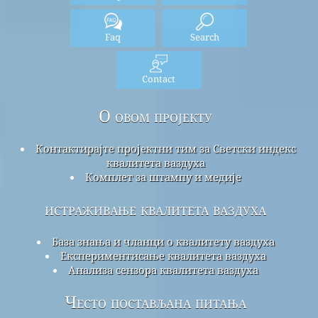
Faq
Search
Contact
О овом пројекту
Контактирајте пројектни тим за Светски индекс
квалитета ваздуха
Комплет за штампу и медије
истраживање квалитета ваздуха
База знања и чланци о квалитету ваздуха
Експериментисање квалитета ваздуха
Анализа сензора квалитета ваздуха
Често постављана питања