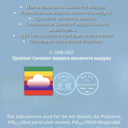
Извор података о квалитету ваздуха
Израчунавање индекса квалитета ваздуха
Прогноза квалитета ваздуха
Производи за квалитет ваздуха (маске,
монитори...)
АПИ (апликациони програмски интерфејс)
Платформа историјских података
© 2008-2025
Пројекат Светског индекса квалитета ваздуха
The Data sources used for the Air Quality, Air Pollution,
PM
(
fine particulate matter
), PM
(
PM10 (Respirable
2.5
10