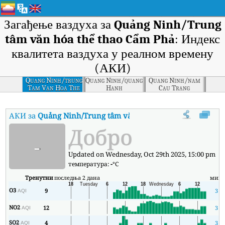
Загађење ваздуха за
Quảng Ninh/Trung
tâm văn hóa thể thao Cẩm Phả
: Индекс
квалитета ваздуха у реалном времену
(АКИ)
Quang Ninh/trung
Quang Ninh/quang
Quang Ninh/nam
Tam Van Hoa The
Hanh
Cau Trang
Thao Cam Pha
АКИ за
Quảng Ninh/Trung tâm văn hóa thể thao Cẩm Phả
:
И
Добро
-
Updated on Wednesday, Oct 29th 2025, 15:00 pm
температура:
-
°C
Тренутни
последња 2 дана
мин
O3
9
3
AQI
NO2
12
3
AQI
SO2
4
3
AQI