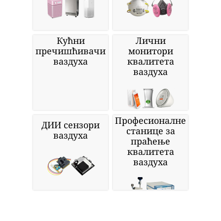
Кућни
Лични
пречишћивачи
монитори
ваздуха
квалитета
ваздуха
Професионалне
ДИИ сензори
станице за
ваздуха
праћење
квалитета
ваздуха