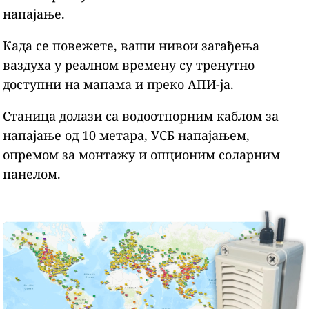
напајање.
Када се повежете, ваши нивои загађења
ваздуха у реалном времену су тренутно
доступни на мапама и преко АПИ-ја.
Станица долази са водоотпорним каблом за
напајање од 10 метара, УСБ напајањем,
опремом за монтажу и опционим соларним
панелом.