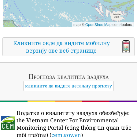
map ©
OpenStreetMap
contributors
Кликните овде да видите мобилну
верзију ове веб странице
Прогноза квалитета ваздуха
кликните да видите детаљну прогнозу
Податке о квалитету ваздуха обезбеђује:
the Vietnam Center For Environmental
Monitoring Portal (cổng thông tin quan trắc
môi trường) (
cem.gov.vn
)