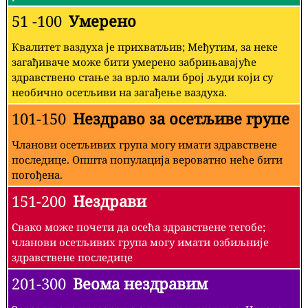
51 -100
Умерено
Квалитет ваздуха је прихватљив; Међутим, за неке
загађиваче може бити умерено забрињавајуће
здравствено стање за врло мали број људи који су
необично осетљиви на загађење ваздуха.
101-150
Нездраво за осетљиве групе
Чланови осетљивих група могу имати здравствене
последице. Општа популација вероватно неће бити
погођена.
151-200
Нездрави
Свако може почети да осећа здравствене тегобе;
чланови осетљивих група могу имати озбиљније
здравствене последице
201-300
Веома нездравим