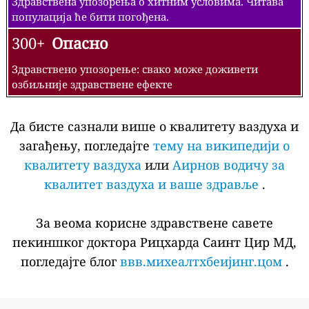
Здравствена упозорења о хитним условима. Читава
популација ће бити погођена.
300+
Опасно
Здравствено упозорење: свако може доживети
озбиљније здравствене ефекте
Да бисте сазнали више о квалитету ваздуха и
загађењу, погледајте
тему на википедији о
квалитету ваздуха
или
Аирнов водичу за
квалитет ваздуха и ваше здравље
.
За веома корисне здравствене савете
пекиншког доктора Рицхарда Саинт Цир МД,
погледајте блог
ввв.михеалтхбеијинг.цом
.