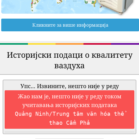
Кликните за више информација
Историјски подаци о квалитету
ваздуха
Упс... Извините, нешто није у реду
Жао нам је, нешто није у реду током
учитавања историјских података
Quảng Ninh/Trung tâm văn hóa thể
thao Cẩm Phả