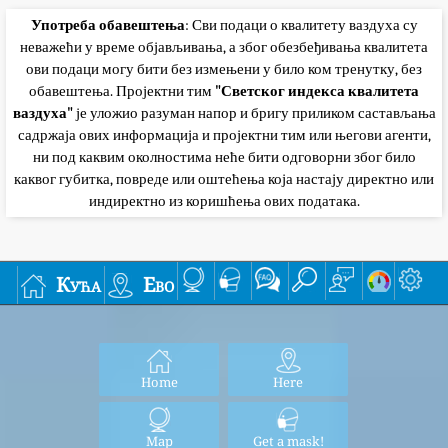
Употреба обавештења
: Сви подаци о квалитету ваздуха су
неважећи у време објављивања, а због обезбеђивања квалитета
ови подаци могу бити без измењени у било ком тренутку, без
обавештења. Пројектни тим
"Светског индекса квалитета
ваздуха"
је уложио разуман напор и бригу приликом састављања
садржаја ових информација и пројектни тим или његови агенти,
ни под каквим околностима неће бити одговорни због било
каквог губитка, повреде или оштећења која настају директно или
индиректно из коришћења ових података.
Кућа
Ево
Home
Here
Map
Get a mask!