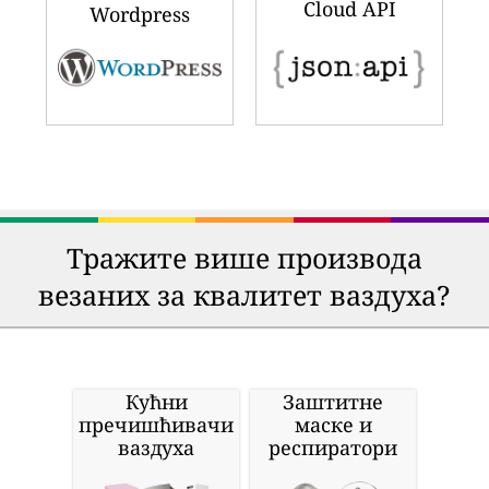
Cloud API
Wordpress
Тражите више производа
везаних за квалитет ваздуха?
Кућни
Заштитне
пречишћивачи
маске и
ваздуха
респиратори