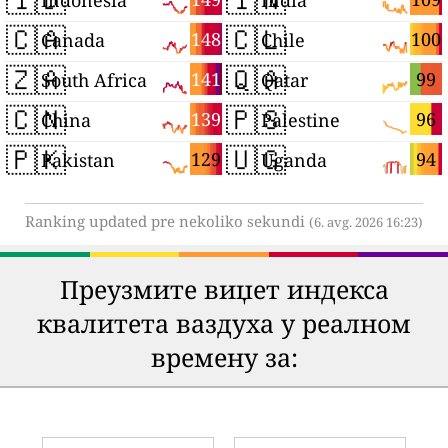
🇨🇦
🇨🇱
148
100
Canada
Chile
🇿🇦
🇶🇦
141
99
South Africa
Qatar
🇨🇳
🇵🇸
139
96
China
Palestine
🇵🇰
🇺🇬
129
94
Pakistan
Uganda
Ranking updated pre nekoliko sekundi
(6. avg. 2026 16:23)
Преузмите виџет индекса
квалитета ваздуха у реалном
времену за: