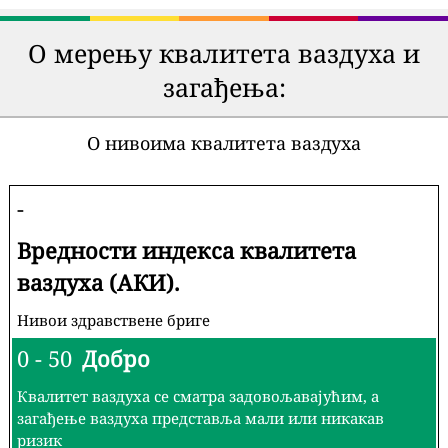
О мерењу квалитета ваздуха и
загађења:
О нивоима квалитета ваздуха
-
Вредности индекса квалитета
ваздуха (АКИ).
Нивои здравствене бриге
0 - 50
Добро
Квалитет ваздуха се сматра задовољавајућим, а
загађење ваздуха представља мали или никакав
ризик