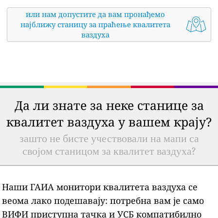
или нам допустите да вам пронађемо
најближу станицу за праћење квалитета
ваздуха
Да ли знате за неке станице за
квалитет ваздуха у вашем крају?
зашто не бисте учествовали на мапи са
својом станицом за квалитет ваздуха?
Наши ГАИА монитори квалитета ваздуха се
веома лако подешавају: потребна вам је само
ВИФИ приступна тачка и УСБ компатибилно