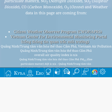
particulate matter)
), NO
(
Nitrogen Dioxide
), SO
(
Sulphur
2
2
Dioxide
), CO (
Carbon Monoxide
), O
(
Ozone
) and Weather
3
data in this page are coming from:
Citizen Weather Observer Program (CWOP/APRS)
Vietnam Center For Environmental Monitoring Portal
(cổng thông tin quan trắc môi trường)
Quảng Ninh/Trung tâm văn hóa thể thao Cẩm Phả, Vietnam Air Pollution
Quảng Ninh/Trung tâm văn hóa thể thao Cẩm Phả
overall air quality index is n/a
Quảng Ninh/Trung tâm văn hóa thể thao Cẩm Phả PM
(fine
2.5
particulate matter) AQI is n/a - Quảng Ninh/Trung tâm văn
hóa thể thao Cẩm Phả PM
(PM10 (Respirable particulate
10
Кућа
Ево
matter)) AQI is n/a - Quảng Ninh/Trung tâm văn hóa thể thao
Cẩm Phả NO
(Nitrogen Dioxide) AQI is 12 - Quảng
2
Ninh/Trung tâm văn hóa thể thao Cẩm Phả SO
(Sulphur
2
Dioxide) AQI is 4 - Quảng Ninh/Trung tâm văn hóa thể thao
Cẩm Phả O
(Ozone) AQI is 9 - Quảng Ninh/Trung tâm văn hóa
3
thể thao Cẩm Phả CO (Carbon Monoxide) AQI is n/a -