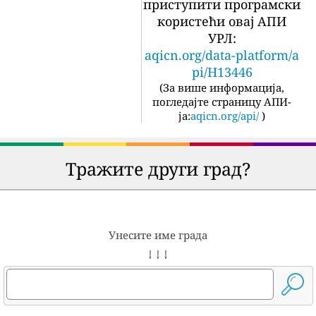
приступити програмски
користећи овај АПИ
УРЛ:
aqicn.org/data-platform/a
pi/H13446
(
За више информација,
погледајте страницу АПИ-
ја:
aqicn.org/api/
)
Тражите други град?
Унесите име града
↓ ↓ ↓