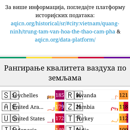
За више информација, погледајте платформу
историјских података:
aqicn.org/historical/sr/#city:vietnam/quang-
ninh/trung-tam-van-hoa-the-thao-cam-pha
&
aqicn.org/data-platform/
Рангирање квалитета ваздуха по
земљама
🇸🇨
🇷🇼
185
121
Seychelles
Rwanda
🇦🇪
🇿🇲
179
118
United Arab Emirates
Zambia
🇺🇸
🇹🇷
172
112
United States
Turkey
🇮🇩
🇮🇳
149
109
Indonesia
India