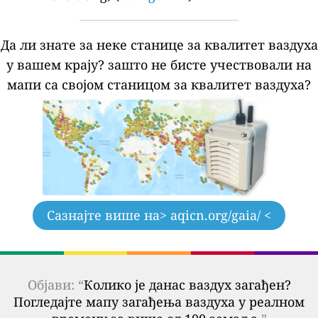
Да ли знате за неке станице за квалитет ваздуха
у вашем крају?
зашто не бисте учествовали на
мапи са својом станицом за квалитет ваздуха?
Сазнајте више на
> aqicn.org/gaia/ <
Објави: “
Колико је данас ваздух загађен?
Погледајте мапу загађења ваздуха у реалном