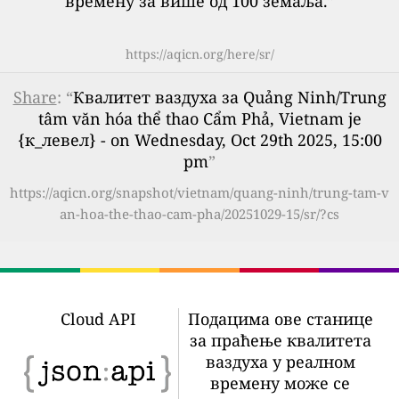
времену за више од 100 земаља.
”
https://aqicn.org/here/sr/
Share
: “
Квалитет ваздуха за Quảng Ninh/Trung
tâm văn hóa thể thao Cẩm Phả, Vietnam је
{к_левел} - on Wednesday, Oct 29th 2025, 15:00
pm
”
https://aqicn.org/snapshot/vietnam/quang-ninh/trung-tam-v
an-hoa-the-thao-cam-pha/20251029-15/sr/?cs
Cloud API
Подацима ове станице
за праћење квалитета
ваздуха у реалном
времену може се