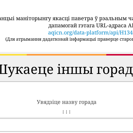
танцыі маніторынгу якасці паветра ў рэальным 
дапамогай гэтага URL-адраса AP
aqicn.org/data-platform/api/H13
(
Для атрымання дадатковай інфармацыі праверце старон
Шукаеце іншы горад
Увядзіце назву горада
↓ ↓ ↓