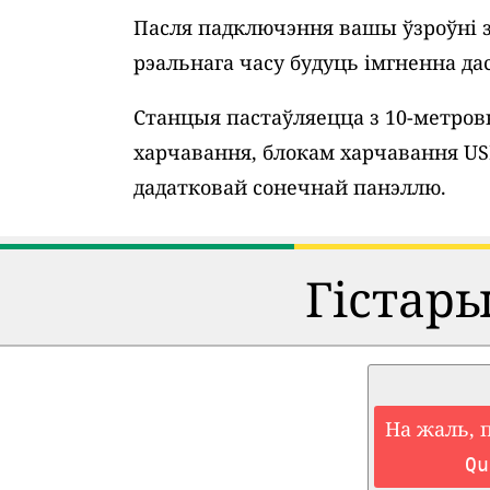
Пасля падключэння вашы ўзроўні 
рэальнага часу будуць імгненна дас
Станцыя пастаўляецца з 10-метро
харчавання, блокам харчавання U
дадатковай сонечнай панэллю.
Гістар
На жаль, 
Qu