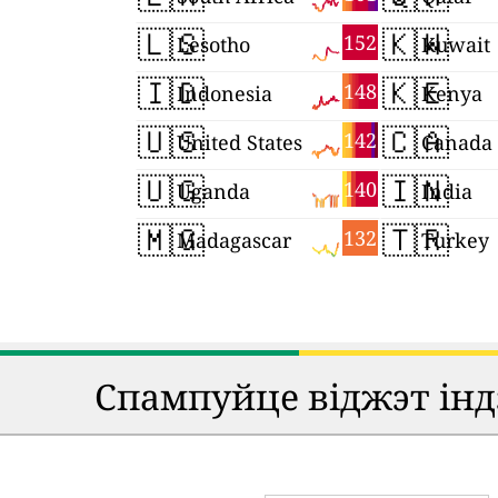
🇱🇸
🇰🇼
152
Lesotho
Kuwait
🇮🇩
🇰🇪
148
Indonesia
Kenya
🇺🇸
🇨🇦
142
United States
Canada
🇺🇬
🇮🇳
140
Uganda
India
🇲🇬
🇹🇷
132
Madagascar
Turkey
Спампуйце віджэт індэ