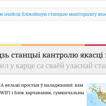
ам знайсці бліжэйшую станцыю маніторынгу яка
удзь станцыі кантролю якасці
ел у карце са сваёй уласнай ст
A вельмі простыя ў наладжванні: вам
у WIFI і блок харчавання, сумяшчальны