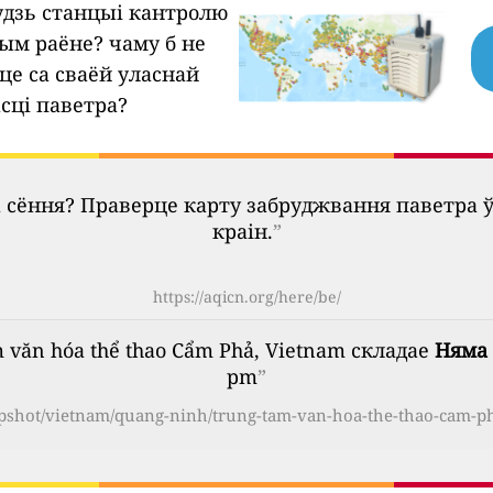
будзь станцыі кантролю
шым раёне?
чаму б не
це са сваёй уласнай
сці паветра?
 сёння? Праверце карту забруджвання паветра 
краін.
”
https://aqicn.org/here/be/
 văn hóa thể thao Cẩm Phả, Vietnam складае
Няма 
pm
”
napshot/vietnam/quang-ninh/trung-tam-van-hoa-the-thao-cam-ph