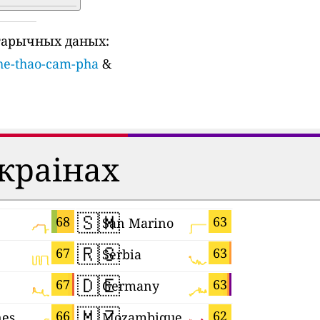
тарычных даных:
the-thao-cam-pha
&
 краінах
🇸🇲
🇳🇬
68
63
San Marino
Nigeria
🇷🇸
🇵🇱
67
63
Serbia
Poland
🇩🇪
🇧🇪
67
63
Germany
Belgium
🇲🇿
🇬🇷
66
62
nes
Mozambique
Greece