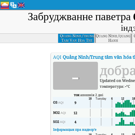
Забруджванне паветра
інд
Quang Ninh/trung
Quang Ninh/quang
Tam Van Hoa The
Hanh
Thao Cam Pha
AQI
Quảng Ninh/Trung tâm văn hóa t
-
добр
Updated on Wednesd
тэмпература:
-
°C
ток
апошнія 2 дні
O3
9
AQI
NO2
12
AQI
SO2
4
AQI
Інфармацыя пра надвор'е