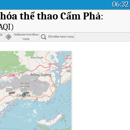
06:32
hóa thể thao Cẩm Phả
:
AQI)
an
Знайдзіце бліжэйшы
Шукайце іншы горад
горад
thể thao Cẩm Phả у рэальным часе (AQI).