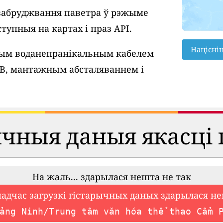
забруджвання паветра ў рэжыме
тупныя на картах і праз API.
Націсні
вым воданепранікальным кабелем
SB, мантажным абсталяваннем і
ычныя даныя якасці 
На жаль... здарылася нешта не так
падчас загрузкі гістарычных даных здарылася не
ảng Ninh/Trung tâm văn hóa thể thao Cẩm 