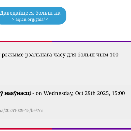
Даведайцеся больш на
> aqicn.org/gaia/ <
ў рэжыме рэальнага часу для больш чым 100
ў наяўнасці
- on Wednesday, Oct 29th 2025, 15:00
a/20251029-15/be/?cs