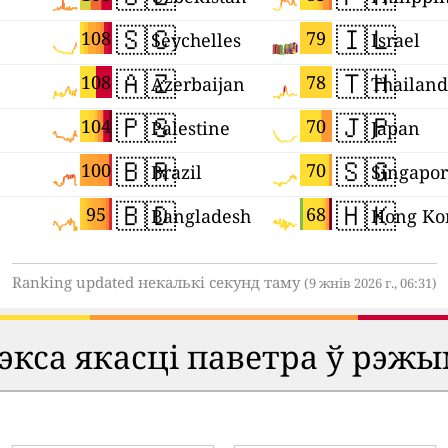
🇸🇨
🇮🇱
108
79
Seychelles
Israel
🇦🇿
🇹🇭
108
78
Azerbaijan
Thailand
🇵🇸
🇯🇵
104
70
Palestine
Japan
🇧🇷
🇸🇬
100
70
Brazil
Singapo
🇧🇩
🇭🇰
95
68
Bangladesh
Hong Ko
Ranking updated некалькі секунд таму
(9 жнів 2026 г., 06:31)
кса якасці паветра ў рэжы