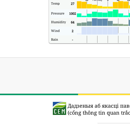
Temp
27
Pressure
1002
Humidity
64
Wind
2
Rain
-
Дадзеныя аб якасці па
(cổng thông tin quan trắ