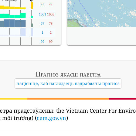
22
27
1001
1005
57
78
1
2
99
99
Прагноз якасці паветра
націсніце, каб паглядзець падрабязны прагноз
ветра прадстаўлены:
the Vietnam Center For Enviro
c môi trường) (
cem.gov.vn
)