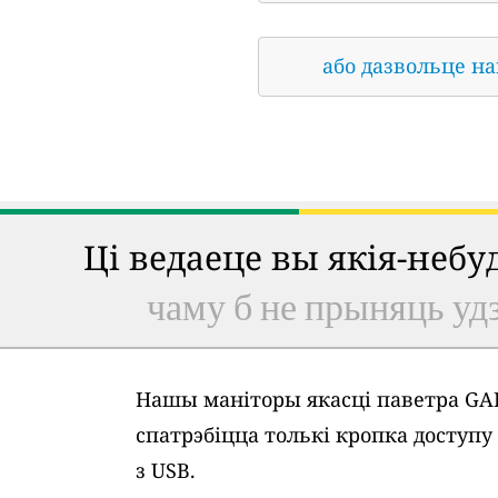
або дазвольце н
Ці ведаеце вы якія-неб
чаму б не прыняць удз
Нашы маніторы якасці паветра GAI
спатрэбіцца толькі кропка доступ
з USB.