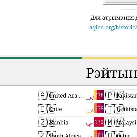
Для атрымання 
aqicn.org/histori
Рэйтынг
🇦🇪
🇵🇰
278
United Arab Emirates
Pakista
🇨🇱
🇹🇯
178
Chile
Tajikist
🇿🇲
🇲🇾
172
Zambia
Malaysi
🇿🇦
🇶🇦
161
South Africa
Qatar