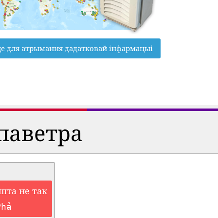
це для атрымання дадатковай інфармацыі
паветра
шта не так
Phả