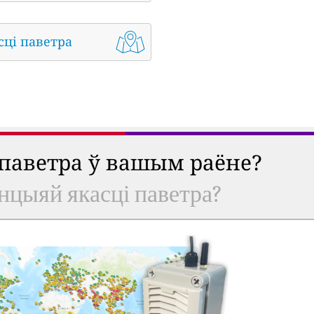
сці паветра
 паветра ў вашым раёне?
анцыяй якасці паветра?