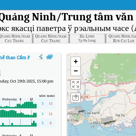
Quảng Ninh/Trung tâm văn 
экс якасці паветра ў рэальным часе (
Quang Ninh/nam
Quang Ninh/nam
Ha Long
Quang Ninh/g
Cau Trang
Cau Trang
Kcn Cai Lan
Tp Hạ Long
hể thao Cẩm Phả
:
Індэкс якасці паветра Quảng Ninh/Trung tâm văn hóa 
+
а
−
ay, Oct 29th 2025, 15:00 pm
мін
макс
3
15
3
21
3
6