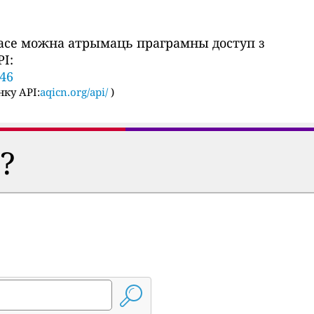
часе можна атрымаць праграмны доступ з
I:
446
ку API:
aqicn.org/api/
)
?