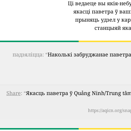
Ці ведаеце вы якія-не
якасці паветра ў ва
прыняць удзел у кар
станцыяй яка
падзяліцца: “
Наколькі забруджанае паветра
Share
: “
Якасць паветра ў Quảng Ninh/Trung tâm
https://aqicn.org/s