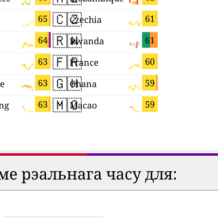
🇨🇿
🇬🇧
65
61
Czechia
🇷🇼
🇨🇻
64
61
Rwanda
Cabo Ver
🇫🇷
🇳🇱
63
60
France
Netherla
🇬🇭
🇪🇨
63
59
re
Ghana
Ecuador
🇲🇴
🇹🇼
63
59
ng
Macao
Taiwan
ме рэальнага часу для: