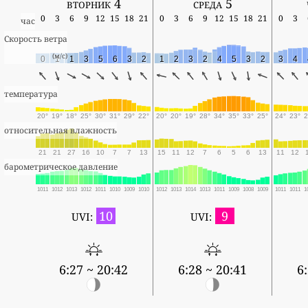
вторник 4
среда 5
0
3
6
9
12
15
18
21
0
3
6
9
12
15
18
21
0
3
час
Скорость ветра
(м/с)
0
1
1
3
5
6
3
2
1
2
3
2
4
5
3
2
3
4
температура
20°
19°
18°
25°
30°
31°
29°
22°
20°
20°
19°
28°
34°
35°
33°
25°
24°
23°
2
относительная влажность
21
21
27
16
10
7
7
13
15
11
12
7
6
5
6
13
11
12
барометрическое давление
1011
1012
1013
1012
1011
1010
1009
1010
1012
1013
1014
1013
1011
1009
1008
1009
1011
1011
1
10
9
UVI:
UVI:
6:27 ~ 20:42
6:28 ~ 20:41
6