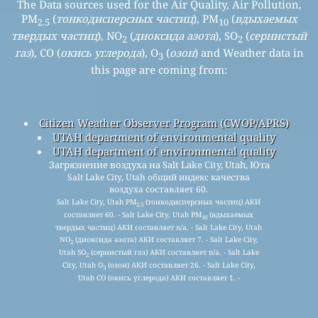
The Data sources used for the Air Quality, Air Pollution,
PM
(
тонкодисперсных частиц
), PM
(
вдыхаемых
2.5
10
твердых частиц
), NO
(
диоксида азота
), SO
(
сернистый
2
2
газ
), CO (
окись углерода
), O
(
озон
) and Weather data in
3
this page are coming from:
Citizen Weather Observer Program (CWOP/APRS)
UTAH department of environmental quality
UTAH department of environmental quality
Загрязнение воздуха на Salt Lake City, Utah, Юта
Salt Lake City, Utah общий индекс качества
воздуха составляет 60.
Salt Lake City, Utah PM
(тонкодисперсных частиц) АКИ
2.5
составляет 60. - Salt Lake City, Utah PM
(вдыхаемых
10
твердых частиц) АКИ составляет n/a. - Salt Lake City, Utah
NO
(диоксида азота) АКИ составляет 7. - Salt Lake City,
2
Utah SO
(сернистый газ) АКИ составляет n/a. - Salt Lake
2
City, Utah O
(озон) АКИ составляет 26. - Salt Lake City,
3
Utah CO (окись углерода) АКИ составляет 1. -