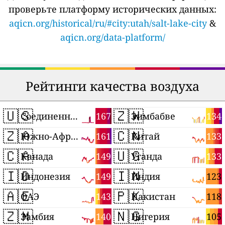
проверьте платформу исторических данных:
aqicn.org/historical/ru/#city:utah/salt-lake-city
&
aqicn.org/data-platform/
Рейтинги качества воздуха
🇺🇸
🇿🇼
167
134
Соединенные Штаты
Зимбабве
🇿🇦
🇨🇳
161
133
Южно-Африканская Республика
Китай
🇨🇦
🇺🇬
149
133
Канада
Уганда
🇮🇩
🇮🇳
149
123
Индонезия
Индия
🇦🇪
🇵🇰
143
118
ОАЭ
Пакистан
🇿🇲
🇳🇬
140
105
Замбия
Нигерия