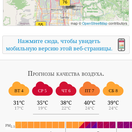
map ©
OpenStreetMap
contributors
Нажмите сюда, чтобы увидеть
мобильную версию этой веб-страницы.
Прогнозы
качества воздуха.
ВТ 4
СР 5
ЧТ 6
ПТ 7
СБ 8
31°C
35°C
38°C
40°C
39°C
17°C
19°C
22°C
24°C
24°C
PM
2.5