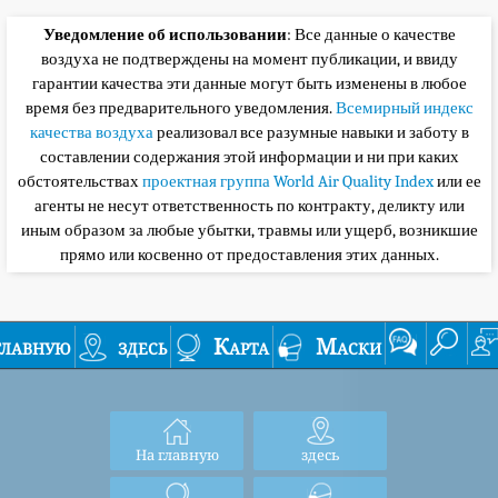
Уведомление об использовании
: Все данные о качестве
воздуха не подтверждены на момент публикации, и ввиду
гарантии качества эти данные могут быть изменены в любое
время без предварительного уведомления.
Всемирный индекс
качества воздуха
реализовал все разумные навыки и заботу в
составлении содержания этой информации и ни при каких
обстоятельствах
проектная группа World Air Quality Index
или ее
агенты не несут ответственность по контракту, деликту или
иным образом за любые убытки, травмы или ущерб, возникшие
прямо или косвенно от предоставления этих данных.
главную
здесь
Карта
Маски
На главную
здесь