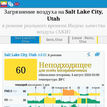
Загрязнение воздуха на
Salt Lake City,
Utah
в режиме реального времени Индекс качества
воздуха (АКИ)
Salt Lake City,
Lindon - Provo,
Davis, Utah
Utah
Utah
Salt Lake City, Utah
АКИ
:
В режиме реального времени Индекс кач
Неподходящее
60
для особо восприимчивых
обновлено вторник, 4 август 2026 03:00
температура:
20
°C
текущий
последние 2 дня
ми
PM2.5
60
31
AQI
O3
26
17
AQI