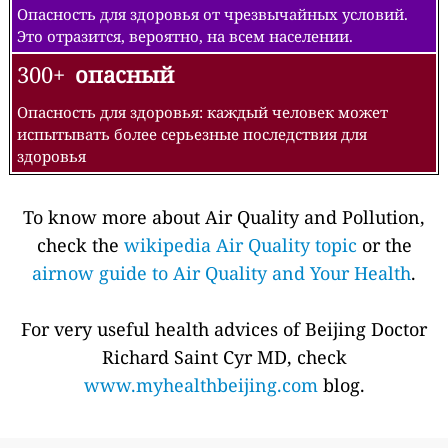
Опасность для здоровья от чрезвычайных условий.
Это отразится, вероятно, на всем населении.
300+
опасный
Опасность для здоровья: каждый человек может
испытывать более серьезные последствия для
здоровья
To know more about Air Quality and Pollution,
check the
wikipedia Air Quality topic
or the
airnow guide to Air Quality and Your Health
.
For very useful health advices of Beijing Doctor
Richard Saint Cyr MD, check
www.myhealthbeijing.com
blog.