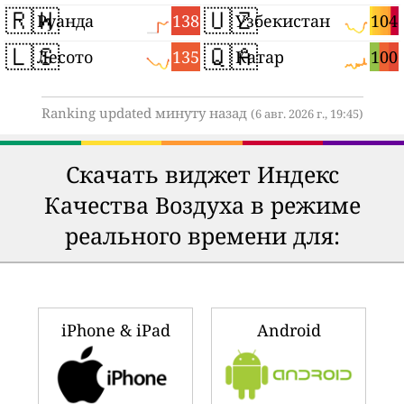
🇷🇼
🇺🇿
138
104
Руанда
Узбекистан
🇱🇸
🇶🇦
135
100
Лесото
Катар
Ranking updated минуту назад
(6 авг. 2026 г., 19:45)
Скачать виджет Индекс
Качества Воздуха в режиме
реального времени для:
iPhone & iPad
Android