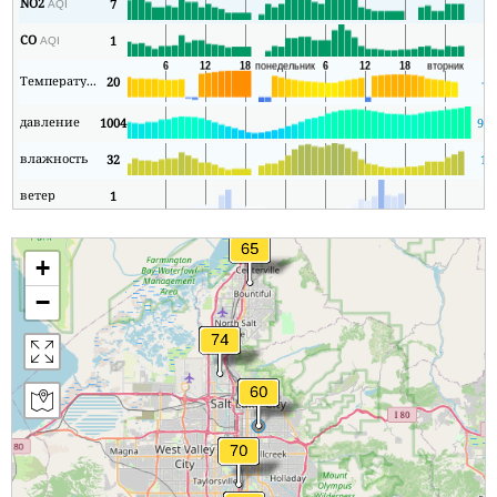
NO2
7
1
AQI
CO
1
1
AQI
Температура
20
-8
давление
1004
994
влажность
32
14
ветер
1
0
+
−